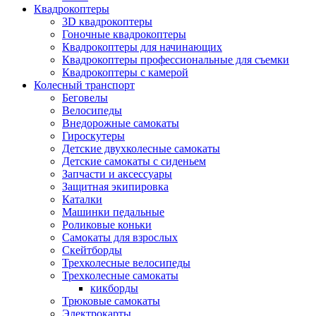
Квадрокоптеры
3D квадрокоптеры
Гоночные квадрокоптеры
Квадрокоптеры для начинающих
Квадрокоптеры профессиональные для съемки
Квадрокоптеры с камерой
Колесный транспорт
Беговелы
Велосипеды
Внедорожные самокаты
Гироскутеры
Детские двухколесные самокаты
Детские самокаты с сиденьем
Запчасти и аксессуары
Защитная экипировка
Каталки
Машинки педальные
Роликовые коньки
Самокаты для взрослых
Скейтборды
Трехколесные велосипеды
Трехколесные самокаты
кикборды
Трюковые самокаты
Электрокарты