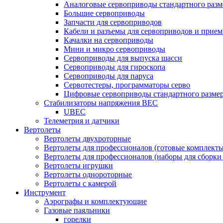
Аналоговые сервоприводы стандартного разм
Большие сервоприводы
Запчасти для сервоприводов
Кабели и разъемы для сервоприводов и прие
Качалки на сервоприводы
Мини и микро сервоприводы
Сервоприводы для выпуска шасси
Сервоприводы для гироскопа
Сервоприводы для паруса
Сервотестеры, программаторы серво
Цифровые сервоприводы стандартного разме
Стабилизаторы напряжения BEC
UBEC
Телеметрия и датчики
Вертолеты
Вертолеты двухроторные
Вертолеты для профессионалов (готовые комплект
Вертолеты для профессионалов (наборы для сборки
Вертолеты игрушки
Вертолеты однороторные
Вертолеты с камерой
Инструмент
Аэрографы и комплектующие
Газовые паяльники
горелки