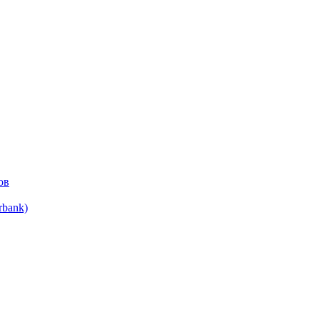
ов
bank)