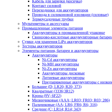
Кабель для зарядки (косичка)
Контакт силовой
Переходники для аккумуляторов
Провода в силиконовой изоляции (силовые)
Термоусадочные трубки
Мультиметры и аксессуары
Промышленные элементы питания
Аккумуляторы в промышленной упаковке
Свинцово-кислотные аккумуляторные батаре
Сумки для хранения LiPo аккумуляторов
Тестеры аккумуляторов
Элементы питания, батареи и аккумуляторы
Аккумуляторы
Ni-Cd аккумуляторы
Ni-MH аккумуляторы
Ni-Zn аккумуляторы
Аккумуляторы дисковые
Литиевые аккумуляторы
Предзаряженные аккумуляторы с низки
Большие (D; LR20; R20; 373)
Квадратные (3336;3R12)
Крона (9V; 6F22)
Мизинчиковые (AAA; LR03; FR03; R03; 286)
Пальчиковые (AA; LR6; FR6; R6; 316)
Средние (C; LR14; R14; 343)