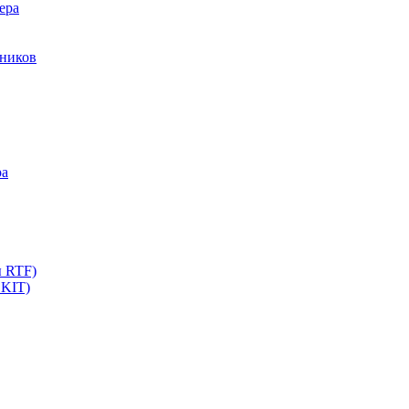
ера
мников
ра
ы RTF)
 KIT)