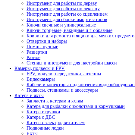
Инструмент для работы по дереву
Инструмент для работы по лексану
Инструмент для работы со сцеплением
Инструмент для сборки амортизаторов
Ключи свечные и универсальные
Ключи торцевые, накидные и г-образные
Коврики для ремонта и ящики дла мелких предмето
Отвертки и наборы
Помпы ручные
Развертки
Разное
Стенды и инструмент для настройки шасси
Камеры, подвесы и FPV
FPV, модули, передатчики, антенны
Видеокамеры
Кабели и конекторы подключения видеооборудован
Подвесы, стедикамы и аксессуары
Катера и яхты
Запчасти к катерам и яхтам
Катера для рыбалки с эхолотами и кормушками
Катера игрушки
Катера с ДВС
Катера с электродвигателем
Подводные лодки
Яхты