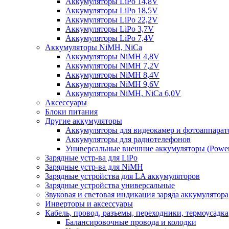
Аккумуляторы LiPo 14,8V
Аккумуляторы LiPo 18,5V
Аккумуляторы LiPo 22,2V
Аккумуляторы LiPo 3,7V
Аккумуляторы LiPo 7,4V
Аккумуляторы NiMH, NiCa
Аккумуляторы NiMH 4,8V
Аккумуляторы NiMH 7,2V
Аккумуляторы NiMH 8,4V
Аккумуляторы NiMH 9,6V
Аккумуляторы NiMH, NiCa 6,0V
Аксессуары
Блоки питания
Другие аккумуляторы
Аккумуляторы для видеокамер и фотоаппарат
Аккумуляторы для радиотелефонов
Универсальные внешние аккумуляторы (Power
Зарядные устр-ва для LiPo
Зарядные устр-ва для NiMH
Зарядные устройства для LA аккумуляторов
Зарядные устройства универсальные
Звуковая и световая индикация заряда аккумулятора
Инверторы и аксессуары
Кабель, провод, разъемы, переходники, термоусадка
Балансировочные провода и колодки