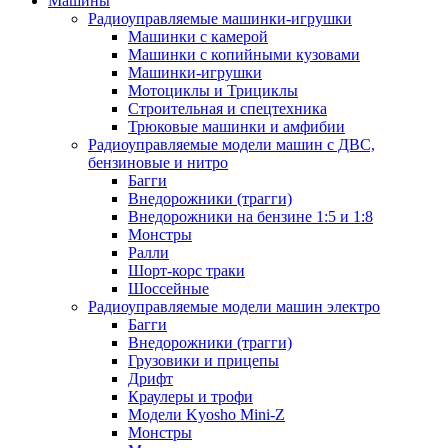
Машины
Радиоуправляемые машинки-игрушки
Машинки с камерой
Машинки с копийными кузовами
Машинки-игрушки
Мотоциклы и Трициклы
Строительная и спецтехника
Трюковые машинки и амфибии
Радиоуправляемые модели машин с ДВС,
бензиновые и нитро
Багги
Внедорожники (трагги)
Внедорожники на бензине 1:5 и 1:8
Монстры
Ралли
Шорт-корс траки
Шоссейные
Радиоуправляемые модели машин электро
Багги
Внедорожники (трагги)
Грузовики и прицепы
Дрифт
Краулеры и трофи
Модели Kyosho Mini-Z
Монстры