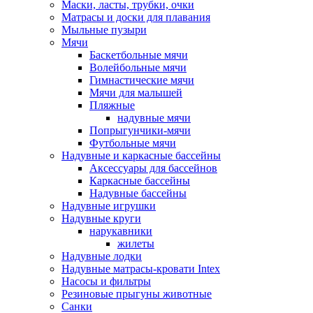
Маски, ласты, трубки, очки
Матрасы и доски для плавания
Мыльные пузыри
Мячи
Баскетбольные мячи
Волейбольные мячи
Гимнастические мячи
Мячи для малышей
Пляжные
надувные мячи
Попрыгунчики-мячи
Футбольные мячи
Надувные и каркасные бассейны
Аксессуары для бассейнов
Каркасные бассейны
Надувные бассейны
Надувные игрушки
Надувные круги
нарукавники
жилеты
Надувные лодки
Надувные матрасы-кровати Intex
Насосы и фильтры
Резиновые прыгуны животные
Санки