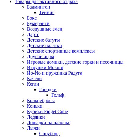
Товары для активного отдыха
Бадминтон
Теннис
Бокс
Бумеранги
Воздушные змеи
Дартс
Детские батуты
Детские палатки
Детские спортивные комплексы
Другие игры
Игровые домики, детские горки и песочницы
Игрушки Mokuru
Йо-Йо и пружинка Радуга
Качели
Кегли
Городки
Гольф
Кольцебросы
Коньки
Кубики Fidget Cube
Ледянки
Лошадки на палочке
Лыжи
Сноуборд