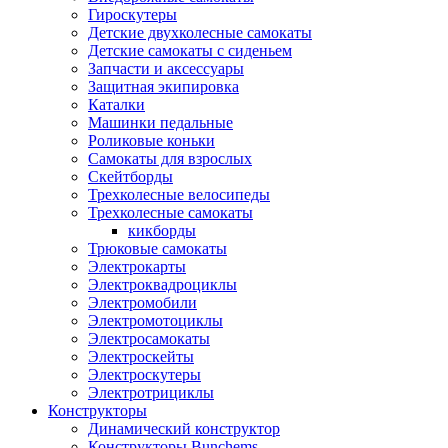
Гироскутеры
Детские двухколесные самокаты
Детские самокаты с сиденьем
Запчасти и аксессуары
Защитная экипировка
Каталки
Машинки педальные
Роликовые коньки
Самокаты для взрослых
Скейтборды
Трехколесные велосипеды
Трехколесные самокаты
кикборды
Трюковые самокаты
Электрокарты
Электроквадроциклы
Электромобили
Электромотоциклы
Электросамокаты
Электроскейты
Электроскутеры
Электротрициклы
Конструкторы
Динамический конструктор
Конструкторы Bunchems