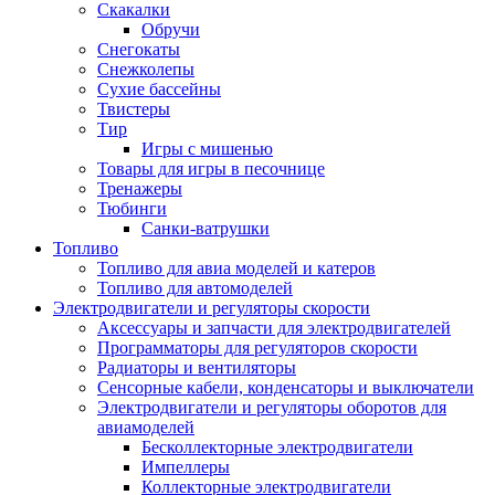
Скакалки
Обручи
Снегокаты
Снежколепы
Сухие бассейны
Твистеры
Тир
Игры с мишенью
Товары для игры в песочнице
Тренажеры
Тюбинги
Санки-ватрушки
Топливо
Топливо для авиа моделей и катеров
Топливо для автомоделей
Электродвигатели и регуляторы скорости
Аксессуары и запчасти для электродвигателей
Программаторы для регуляторов скорости
Радиаторы и вентиляторы
Сенсорные кабели, конденсаторы и выключатели
Электродвигатели и регуляторы оборотов для
авиамоделей
Бесколлекторные электродвигатели
Импеллеры
Коллекторные электродвигатели