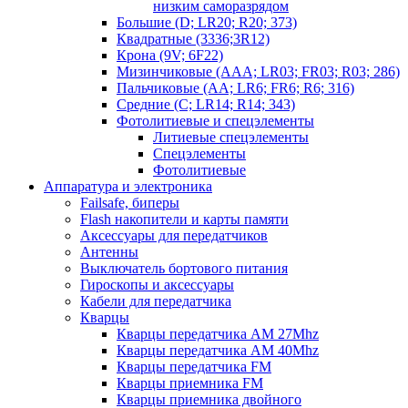
низким саморазрядом
Большие (D; LR20; R20; 373)
Квадратные (3336;3R12)
Крона (9V; 6F22)
Мизинчиковые (AAA; LR03; FR03; R03; 286)
Пальчиковые (AA; LR6; FR6; R6; 316)
Средние (C; LR14; R14; 343)
Фотолитиевые и спецэлементы
Литиевые спецэлементы
Спецэлементы
Фотолитиевые
Аппаратура и электроника
Failsafe, биперы
Flash накопители и карты памяти
Аксессуары для передатчиков
Антенны
Выключатель бортового питания
Гироскопы и аксессуары
Кабели для передатчика
Кварцы
Кварцы передатчика AM 27Mhz
Кварцы передатчика AM 40Mhz
Кварцы передатчика FM
Кварцы приемника FM
Кварцы приемника двойного