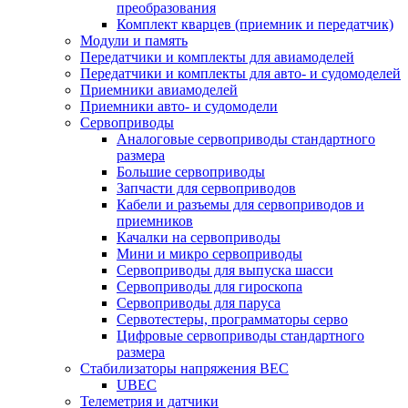
преобразования
Комплект кварцев (приемник и передатчик)
Модули и память
Передатчики и комплекты для авиамоделей
Передатчики и комплекты для авто- и судомоделей
Приемники авиамоделей
Приемники авто- и судомодели
Сервоприводы
Аналоговые сервоприводы стандартного
размера
Большие сервоприводы
Запчасти для сервоприводов
Кабели и разъемы для сервоприводов и
приемников
Качалки на сервоприводы
Мини и микро сервоприводы
Сервоприводы для выпуска шасси
Сервоприводы для гироскопа
Сервоприводы для паруса
Сервотестеры, программаторы серво
Цифровые сервоприводы стандартного
размера
Стабилизаторы напряжения BEC
UBEC
Телеметрия и датчики