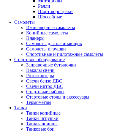
Мотоциклы
Ралли
Шорт-корс траки
Шоссейные
Самолеты
Импеллерные самолеты
Копийные самолеты
Планеры
Самолеты для начинающих
Самолеты игрушки
Спортивные и пилотажные самолеты
Стартовое оборудование
Заправочные бутылочки
Накалы свечи
Ротостартеры
Свечи бензо ДВС
Свечи нитро ДВС
Стартовые наборы
Стартовые столы и аксессуары
Термометры
Танки
Танки копийные
Танки-игрушки
Танки-шпионы
Танковые бои