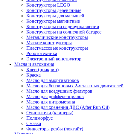
Конструкторы LEGO
Конструкторы деревянные
Конструкторы для малышей
Конструкторы магнитные
Конструкторы на радиоуправлении
Конструкторы на солнечной батарее
Металлические конструкторы
Мягкие конструкторы
Пластмассовые конструкторы
Робототехника
Электронный конструктор
Масла и автохимия
Клеи (циакрин)
Краска
Масло для амортизаторов
Масло для бензиновых 2-х тактных двигателей
Масло для воздушных фильтров
Масло для дифференциалов
Масло для нитрометана
Масло для хранения ДВС (After Run Oil)
Очистители (клинеры)
Полиморфус
Смазка
Фиксаторы резбы (локтайт)