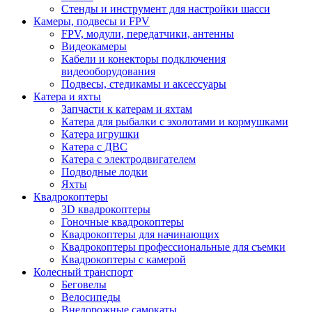
Стенды и инструмент для настройки шасси
Камеры, подвесы и FPV
FPV, модули, передатчики, антенны
Видеокамеры
Кабели и конекторы подключения
видеооборудования
Подвесы, стедикамы и аксессуары
Катера и яхты
Запчасти к катерам и яхтам
Катера для рыбалки с эхолотами и кормушками
Катера игрушки
Катера с ДВС
Катера с электродвигателем
Подводные лодки
Яхты
Квадрокоптеры
3D квадрокоптеры
Гоночные квадрокоптеры
Квадрокоптеры для начинающих
Квадрокоптеры профессиональные для съемки
Квадрокоптеры с камерой
Колесный транспорт
Беговелы
Велосипеды
Внедорожные самокаты