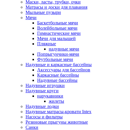
Маски, ласты, трубки, очки
Матрасы и доски для плавания
Мыльные пузыри
Мячи
Баскетбольные мячи
Волейбольные мячи
Гимнастические мячи
Мячи для малышей
Пляжные
надувные мячи
Попрыгунчики-мячи
Футбольные мячи
Надувные и каркасные бассейны
Аксессуары для бассейнов
Каркасные бассейны
Надувные бассейны
Надувные игрушки
Надувные круги
нарукавники
жилеты
Надувные лодки
Надувные матрасы-кровати Intex
Насосы и фильтры
Резиновые прыгуны животные
Санки