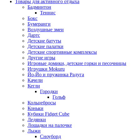
Товары для активного отдыха
Бадминтон
Теннис
Бокс
Бумеранги
Воздушные змеи
Дартс
Детские батуты
Детские палатки
Детские спортивные комплексы
Другие игры
Игровые домики, детские горки и песочницы
Игрушки Mokuru
Йо-Йо и пружинка Радуга
Качели
Кегли
Городки
Гольф
Кольцебросы
Коньки
Кубики Fidget Cube
Ледянки
Лошадки на палочке
Лыжи
Сноуборд