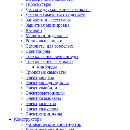
Гироскутеры
Детские двухколесные самокаты
Детские самокаты с сиденьем
Запчасти и аксессуары
Защитная экипировка
Каталки
Машинки педальные
Роликовые коньки
Самокаты для взрослых
Скейтборды
Трехколесные велосипеды
Трехколесные самокаты
кикборды
Трюковые самокаты
Электрокарты
Электроквадроциклы
Электромобили
Электромотоциклы
Электросамокаты
Электроскейты
Электроскутеры
Электротрициклы
Конструкторы
Динамический конструктор
Конструкторы Bunchems