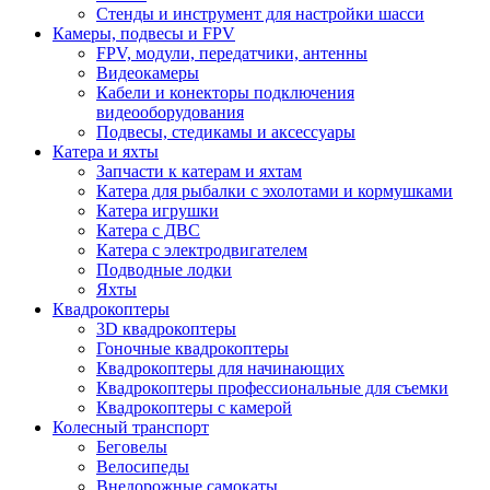
Стенды и инструмент для настройки шасси
Камеры, подвесы и FPV
FPV, модули, передатчики, антенны
Видеокамеры
Кабели и конекторы подключения
видеооборудования
Подвесы, стедикамы и аксессуары
Катера и яхты
Запчасти к катерам и яхтам
Катера для рыбалки с эхолотами и кормушками
Катера игрушки
Катера с ДВС
Катера с электродвигателем
Подводные лодки
Яхты
Квадрокоптеры
3D квадрокоптеры
Гоночные квадрокоптеры
Квадрокоптеры для начинающих
Квадрокоптеры профессиональные для съемки
Квадрокоптеры с камерой
Колесный транспорт
Беговелы
Велосипеды
Внедорожные самокаты