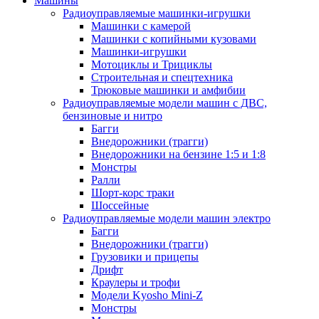
Машины
Радиоуправляемые машинки-игрушки
Машинки с камерой
Машинки с копийными кузовами
Машинки-игрушки
Мотоциклы и Трициклы
Строительная и спецтехника
Трюковые машинки и амфибии
Радиоуправляемые модели машин с ДВС,
бензиновые и нитро
Багги
Внедорожники (трагги)
Внедорожники на бензине 1:5 и 1:8
Монстры
Ралли
Шорт-корс траки
Шоссейные
Радиоуправляемые модели машин электро
Багги
Внедорожники (трагги)
Грузовики и прицепы
Дрифт
Краулеры и трофи
Модели Kyosho Mini-Z
Монстры