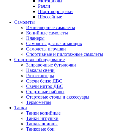
Мотоциклы
Ралли
Шорт-корс траки
Шоссейные
Самолеты
Импеллерные самолеты
Копийные самолеты
Планеры
Самолеты для начинающих
Самолеты игрушки
Спортивные и пилотажные самолеты
Стартовое оборудование
Заправочные бутылочки
Накалы свечи
Ротостартеры
Свечи бензо ДВС
Свечи нитро ДВС
Стартовые наборы
Стартовые столы и аксессуары
Термометры
Танки
Танки копийные
Танки-игрушки
Танки-шпионы
Танковые бои