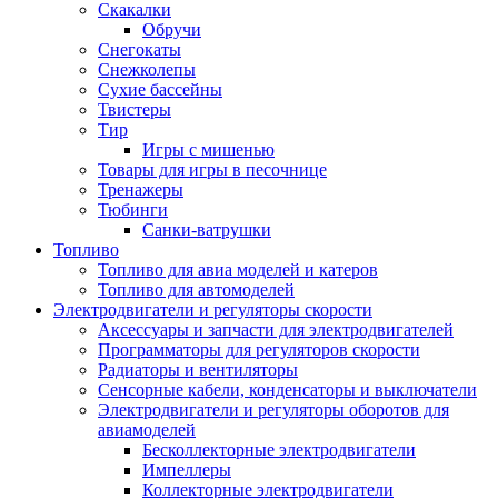
Скакалки
Обручи
Снегокаты
Снежколепы
Сухие бассейны
Твистеры
Тир
Игры с мишенью
Товары для игры в песочнице
Тренажеры
Тюбинги
Санки-ватрушки
Топливо
Топливо для авиа моделей и катеров
Топливо для автомоделей
Электродвигатели и регуляторы скорости
Аксессуары и запчасти для электродвигателей
Программаторы для регуляторов скорости
Радиаторы и вентиляторы
Сенсорные кабели, конденсаторы и выключатели
Электродвигатели и регуляторы оборотов для
авиамоделей
Бесколлекторные электродвигатели
Импеллеры
Коллекторные электродвигатели