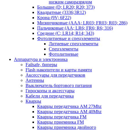
низким саморазрядом
Большие (D; LR20; R20; 373)
Квадратные (3336;3R12)
Крона (9V; 6F22)
Мизинчиковые (AAA; LR03; FR03; R03; 286)
Пальчиковые (AA; LR6; FR6; R6; 316)
Средние (C; LR14; R14; 343)
Фотолитиевые и спецэлементы
Литиевые спецэлементы
Спецэлементы
Фотолитиевые
Аппаратура и электроника
Failsafe, биперы
Flash накопители и карты памяти
Аксессуары для передатчиков
Антенны
Выключатель бортового питания
Гироскопы и аксессуары
Кабели для передатчика
Кварцы
Кварцы передатчика AM 27Mhz
Кварцы передатчика AM 40Mhz
Кварцы передатчика FM
Кварцы приемника FM
Кварцы приемника двойного