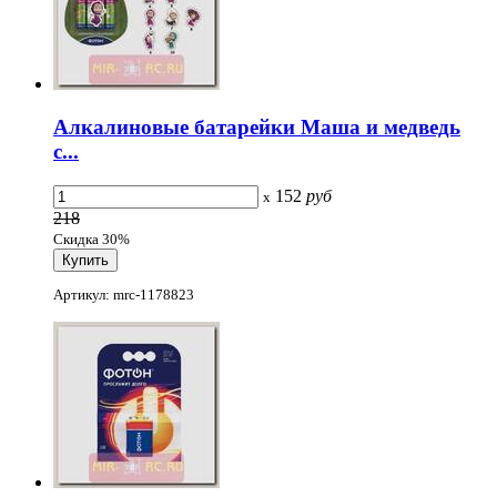
Алкалиновые батарейки Маша и медведь
с...
152
руб
x
218
Скидка 30%
Артикул: mrc-1178823