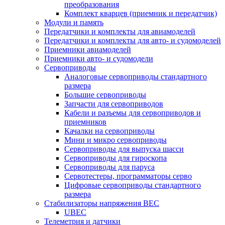
преобразования
Комплект кварцев (приемник и передатчик)
Модули и память
Передатчики и комплекты для авиамоделей
Передатчики и комплекты для авто- и судомоделей
Приемники авиамоделей
Приемники авто- и судомодели
Сервоприводы
Аналоговые сервоприводы стандартного
размера
Большие сервоприводы
Запчасти для сервоприводов
Кабели и разъемы для сервоприводов и
приемников
Качалки на сервоприводы
Мини и микро сервоприводы
Сервоприводы для выпуска шасси
Сервоприводы для гироскопа
Сервоприводы для паруса
Сервотестеры, программаторы серво
Цифровые сервоприводы стандартного
размера
Стабилизаторы напряжения BEC
UBEC
Телеметрия и датчики