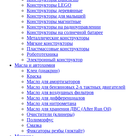
Конструкторы LEGO
Конструкторы деревянные
Конструкторы для малышей
Конструкторы магнитные
Конструкторы на радиоуправлении
Конструкторы на солнечной батарее
Металлические конструкторы
Мягкие конструкторы
Пластмассовые конструкторы
Робототехника
Электронный конструктор
Масла и автохимия
Клеи (циакрин)
Краска
Масло для амортизаторов
Масло для бензиновых 2-х тактных двигателей
Масло для воздушных фильтров
Масло для дифференциалов
Масло для нитрометана
Масло для хранения ДВС (After Run Oil)
Очистители (клинеры)
Полиморфус
Смазка
Фиксаторы резбы (локтайт)