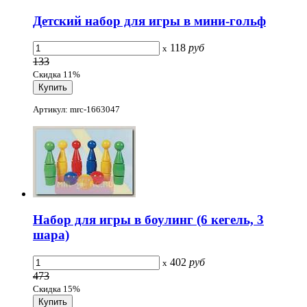
Детский набор для игры в мини-гольф
118
руб
x
133
Скидка 11%
Артикул: mrc-1663047
Набор для игры в боулинг (6 кегель, 3
шара)
402
руб
x
473
Скидка 15%