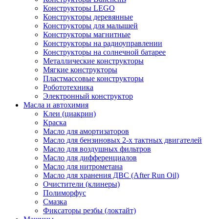
Конструкторы LEGO
Конструкторы деревянные
Конструкторы для малышей
Конструкторы магнитные
Конструкторы на радиоуправлении
Конструкторы на солнечной батарее
Металлические конструкторы
Мягкие конструкторы
Пластмассовые конструкторы
Робототехника
Электронный конструктор
Масла и автохимия
Клеи (циакрин)
Краска
Масло для амортизаторов
Масло для бензиновых 2-х тактных двигателей
Масло для воздушных фильтров
Масло для дифференциалов
Масло для нитрометана
Масло для хранения ДВС (After Run Oil)
Очистители (клинеры)
Полиморфус
Смазка
Фиксаторы резбы (локтайт)