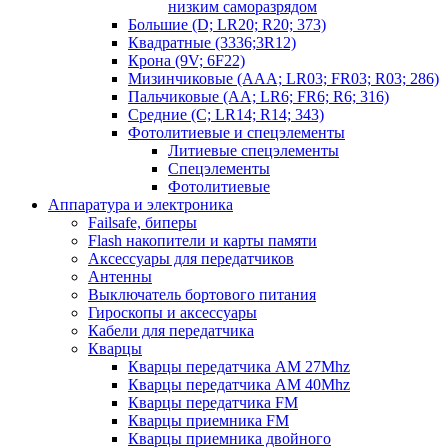
низким саморазрядом
Большие (D; LR20; R20; 373)
Квадратные (3336;3R12)
Крона (9V; 6F22)
Мизинчиковые (AAA; LR03; FR03; R03; 286)
Пальчиковые (AA; LR6; FR6; R6; 316)
Средние (C; LR14; R14; 343)
Фотолитиевые и спецэлементы
Литиевые спецэлементы
Спецэлементы
Фотолитиевые
Аппаратура и электроника
Failsafe, биперы
Flash накопители и карты памяти
Аксессуары для передатчиков
Антенны
Выключатель бортового питания
Гироскопы и аксессуары
Кабели для передатчика
Кварцы
Кварцы передатчика AM 27Mhz
Кварцы передатчика AM 40Mhz
Кварцы передатчика FM
Кварцы приемника FM
Кварцы приемника двойного