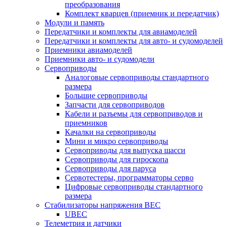
преобразования
Комплект кварцев (приемник и передатчик)
Модули и память
Передатчики и комплекты для авиамоделей
Передатчики и комплекты для авто- и судомоделей
Приемники авиамоделей
Приемники авто- и судомодели
Сервоприводы
Аналоговые сервоприводы стандартного
размера
Большие сервоприводы
Запчасти для сервоприводов
Кабели и разъемы для сервоприводов и
приемников
Качалки на сервоприводы
Мини и микро сервоприводы
Сервоприводы для выпуска шасси
Сервоприводы для гироскопа
Сервоприводы для паруса
Сервотестеры, программаторы серво
Цифровые сервоприводы стандартного
размера
Стабилизаторы напряжения BEC
UBEC
Телеметрия и датчики