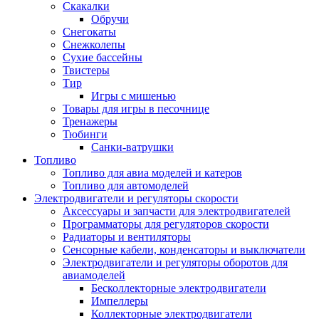
Скакалки
Обручи
Снегокаты
Снежколепы
Сухие бассейны
Твистеры
Тир
Игры с мишенью
Товары для игры в песочнице
Тренажеры
Тюбинги
Санки-ватрушки
Топливо
Топливо для авиа моделей и катеров
Топливо для автомоделей
Электродвигатели и регуляторы скорости
Аксессуары и запчасти для электродвигателей
Программаторы для регуляторов скорости
Радиаторы и вентиляторы
Сенсорные кабели, конденсаторы и выключатели
Электродвигатели и регуляторы оборотов для
авиамоделей
Бесколлекторные электродвигатели
Импеллеры
Коллекторные электродвигатели