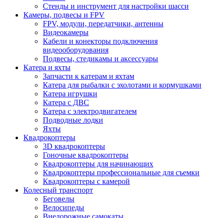
Стенды и инструмент для настройки шасси
Камеры, подвесы и FPV
FPV, модули, передатчики, антенны
Видеокамеры
Кабели и конекторы подключения
видеооборудования
Подвесы, стедикамы и аксессуары
Катера и яхты
Запчасти к катерам и яхтам
Катера для рыбалки с эхолотами и кормушками
Катера игрушки
Катера с ДВС
Катера с электродвигателем
Подводные лодки
Яхты
Квадрокоптеры
3D квадрокоптеры
Гоночные квадрокоптеры
Квадрокоптеры для начинающих
Квадрокоптеры профессиональные для съемки
Квадрокоптеры с камерой
Колесный транспорт
Беговелы
Велосипеды
Внедорожные самокаты