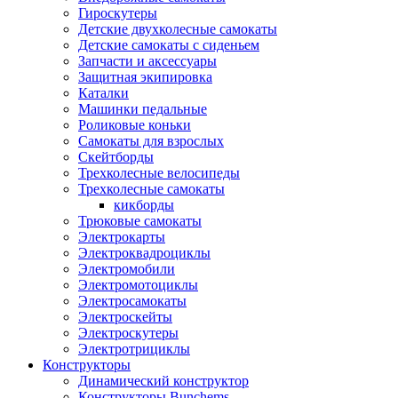
Гироскутеры
Детские двухколесные самокаты
Детские самокаты с сиденьем
Запчасти и аксессуары
Защитная экипировка
Каталки
Машинки педальные
Роликовые коньки
Самокаты для взрослых
Скейтборды
Трехколесные велосипеды
Трехколесные самокаты
кикборды
Трюковые самокаты
Электрокарты
Электроквадроциклы
Электромобили
Электромотоциклы
Электросамокаты
Электроскейты
Электроскутеры
Электротрициклы
Конструкторы
Динамический конструктор
Конструкторы Bunchems