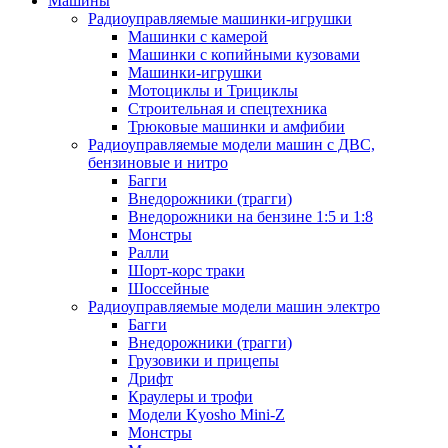
Машины
Радиоуправляемые машинки-игрушки
Машинки с камерой
Машинки с копийными кузовами
Машинки-игрушки
Мотоциклы и Трициклы
Строительная и спецтехника
Трюковые машинки и амфибии
Радиоуправляемые модели машин с ДВС,
бензиновые и нитро
Багги
Внедорожники (трагги)
Внедорожники на бензине 1:5 и 1:8
Монстры
Ралли
Шорт-корс траки
Шоссейные
Радиоуправляемые модели машин электро
Багги
Внедорожники (трагги)
Грузовики и прицепы
Дрифт
Краулеры и трофи
Модели Kyosho Mini-Z
Монстры