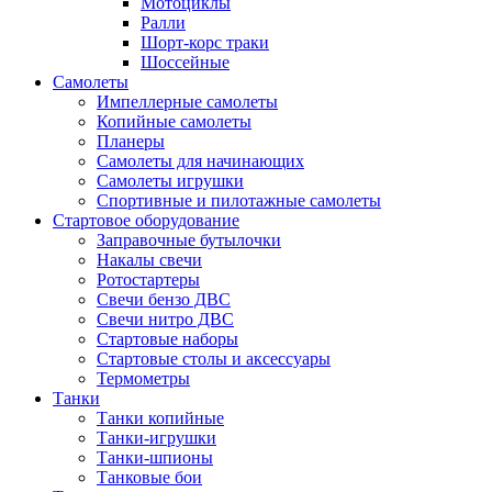
Мотоциклы
Ралли
Шорт-корс траки
Шоссейные
Самолеты
Импеллерные самолеты
Копийные самолеты
Планеры
Самолеты для начинающих
Самолеты игрушки
Спортивные и пилотажные самолеты
Стартовое оборудование
Заправочные бутылочки
Накалы свечи
Ротостартеры
Свечи бензо ДВС
Свечи нитро ДВС
Стартовые наборы
Стартовые столы и аксессуары
Термометры
Танки
Танки копийные
Танки-игрушки
Танки-шпионы
Танковые бои