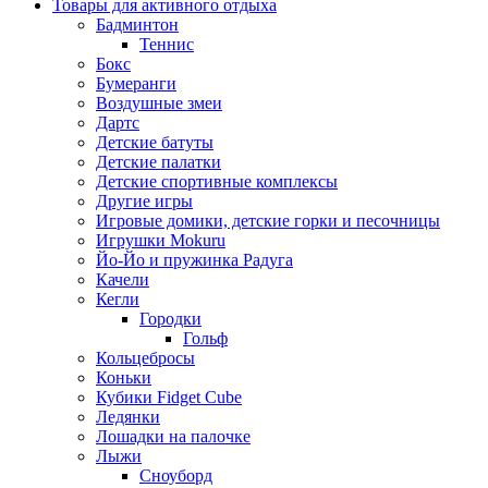
Товары для активного отдыха
Бадминтон
Теннис
Бокс
Бумеранги
Воздушные змеи
Дартс
Детские батуты
Детские палатки
Детские спортивные комплексы
Другие игры
Игровые домики, детские горки и песочницы
Игрушки Mokuru
Йо-Йо и пружинка Радуга
Качели
Кегли
Городки
Гольф
Кольцебросы
Коньки
Кубики Fidget Cube
Ледянки
Лошадки на палочке
Лыжи
Сноуборд