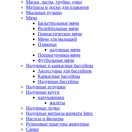
Маски, ласты, трубки, очки
Матрасы и доски для плавания
Мыльные пузыри
Мячи
Баскетбольные мячи
Волейбольные мячи
Гимнастические мячи
Мячи для малышей
Пляжные
надувные мячи
Попрыгунчики-мячи
Футбольные мячи
Надувные и каркасные бассейны
Аксессуары для бассейнов
Каркасные бассейны
Надувные бассейны
Надувные игрушки
Надувные круги
нарукавники
жилеты
Надувные лодки
Надувные матрасы-кровати Intex
Насосы и фильтры
Резиновые прыгуны животные
Санки