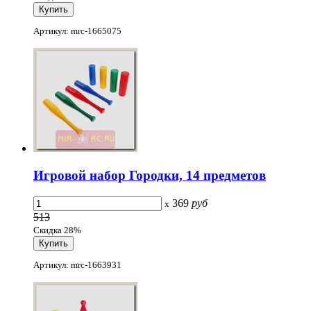
Артикул: mrc-1665075
Игровой набор Городки, 14 предметов
369
руб
x
513
Скидка 28%
Артикул: mrc-1663931