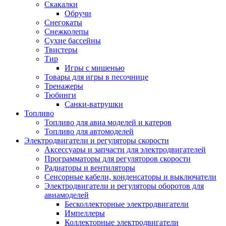
Скакалки
Обручи
Снегокаты
Снежколепы
Сухие бассейны
Твистеры
Тир
Игры с мишенью
Товары для игры в песочнице
Тренажеры
Тюбинги
Санки-ватрушки
Топливо
Топливо для авиа моделей и катеров
Топливо для автомоделей
Электродвигатели и регуляторы скорости
Аксессуары и запчасти для электродвигателей
Программаторы для регуляторов скорости
Радиаторы и вентиляторы
Сенсорные кабели, конденсаторы и выключатели
Электродвигатели и регуляторы оборотов для
авиамоделей
Бесколлекторные электродвигатели
Импеллеры
Коллекторные электродвигатели