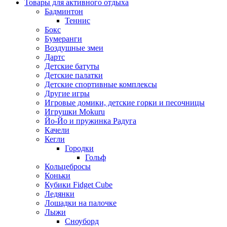
Товары для активного отдыха
Бадминтон
Теннис
Бокс
Бумеранги
Воздушные змеи
Дартс
Детские батуты
Детские палатки
Детские спортивные комплексы
Другие игры
Игровые домики, детские горки и песочницы
Игрушки Mokuru
Йо-Йо и пружинка Радуга
Качели
Кегли
Городки
Гольф
Кольцебросы
Коньки
Кубики Fidget Cube
Ледянки
Лошадки на палочке
Лыжи
Сноуборд