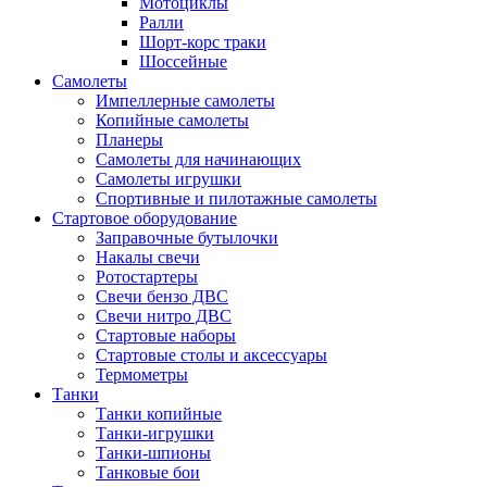
Мотоциклы
Ралли
Шорт-корс траки
Шоссейные
Самолеты
Импеллерные самолеты
Копийные самолеты
Планеры
Самолеты для начинающих
Самолеты игрушки
Спортивные и пилотажные самолеты
Стартовое оборудование
Заправочные бутылочки
Накалы свечи
Ротостартеры
Свечи бензо ДВС
Свечи нитро ДВС
Стартовые наборы
Стартовые столы и аксессуары
Термометры
Танки
Танки копийные
Танки-игрушки
Танки-шпионы
Танковые бои