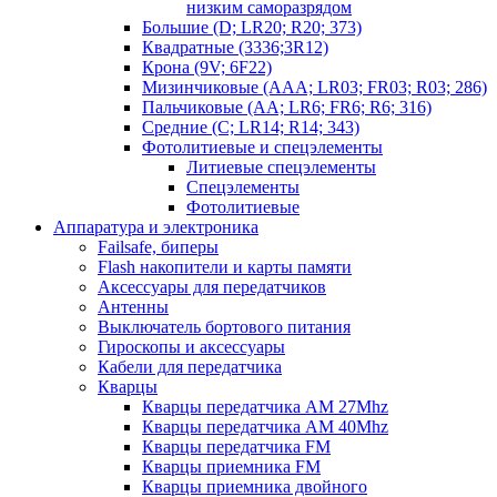
низким саморазрядом
Большие (D; LR20; R20; 373)
Квадратные (3336;3R12)
Крона (9V; 6F22)
Мизинчиковые (AAA; LR03; FR03; R03; 286)
Пальчиковые (AA; LR6; FR6; R6; 316)
Средние (C; LR14; R14; 343)
Фотолитиевые и спецэлементы
Литиевые спецэлементы
Спецэлементы
Фотолитиевые
Аппаратура и электроника
Failsafe, биперы
Flash накопители и карты памяти
Аксессуары для передатчиков
Антенны
Выключатель бортового питания
Гироскопы и аксессуары
Кабели для передатчика
Кварцы
Кварцы передатчика AM 27Mhz
Кварцы передатчика AM 40Mhz
Кварцы передатчика FM
Кварцы приемника FM
Кварцы приемника двойного