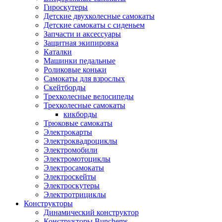
Гироскутеры
Детские двухколесные самокаты
Детские самокаты с сиденьем
Запчасти и аксессуары
Защитная экипировка
Каталки
Машинки педальные
Роликовые коньки
Самокаты для взрослых
Скейтборды
Трехколесные велосипеды
Трехколесные самокаты
кикборды
Трюковые самокаты
Электрокарты
Электроквадроциклы
Электромобили
Электромотоциклы
Электросамокаты
Электроскейты
Электроскутеры
Электротрициклы
Конструкторы
Динамический конструктор
Конструкторы Bunchems