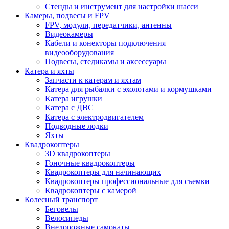
Стенды и инструмент для настройки шасси
Камеры, подвесы и FPV
FPV, модули, передатчики, антенны
Видеокамеры
Кабели и конекторы подключения
видеооборудования
Подвесы, стедикамы и аксессуары
Катера и яхты
Запчасти к катерам и яхтам
Катера для рыбалки с эхолотами и кормушками
Катера игрушки
Катера с ДВС
Катера с электродвигателем
Подводные лодки
Яхты
Квадрокоптеры
3D квадрокоптеры
Гоночные квадрокоптеры
Квадрокоптеры для начинающих
Квадрокоптеры профессиональные для съемки
Квадрокоптеры с камерой
Колесный транспорт
Беговелы
Велосипеды
Внедорожные самокаты