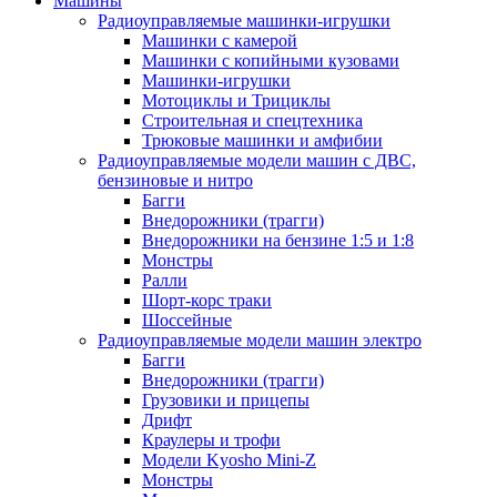
Машины
Радиоуправляемые машинки-игрушки
Машинки с камерой
Машинки с копийными кузовами
Машинки-игрушки
Мотоциклы и Трициклы
Строительная и спецтехника
Трюковые машинки и амфибии
Радиоуправляемые модели машин с ДВС,
бензиновые и нитро
Багги
Внедорожники (трагги)
Внедорожники на бензине 1:5 и 1:8
Монстры
Ралли
Шорт-корс траки
Шоссейные
Радиоуправляемые модели машин электро
Багги
Внедорожники (трагги)
Грузовики и прицепы
Дрифт
Краулеры и трофи
Модели Kyosho Mini-Z
Монстры