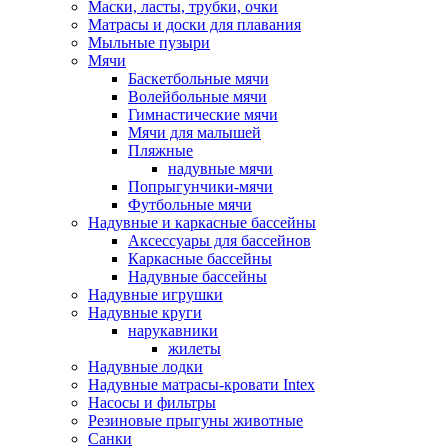
Маски, ласты, трубки, очки
Матрасы и доски для плавания
Мыльные пузыри
Мячи
Баскетбольные мячи
Волейбольные мячи
Гимнастические мячи
Мячи для малышей
Пляжные
надувные мячи
Попрыгунчики-мячи
Футбольные мячи
Надувные и каркасные бассейны
Аксессуары для бассейнов
Каркасные бассейны
Надувные бассейны
Надувные игрушки
Надувные круги
нарукавники
жилеты
Надувные лодки
Надувные матрасы-кровати Intex
Насосы и фильтры
Резиновые прыгуны животные
Санки