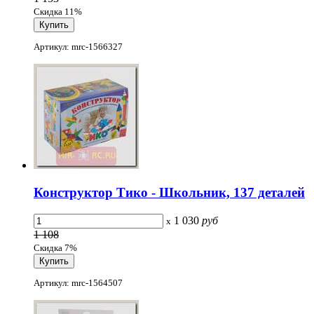
Скидка 11%
Артикул: mrc-1566327
Конструктор Тико - Школьник, 137 деталей
1 030
руб
x
1 108
Скидка 7%
Артикул: mrc-1564507