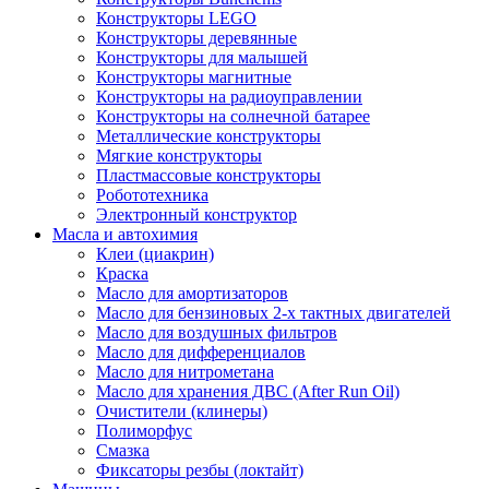
Конструкторы LEGO
Конструкторы деревянные
Конструкторы для малышей
Конструкторы магнитные
Конструкторы на радиоуправлении
Конструкторы на солнечной батарее
Металлические конструкторы
Мягкие конструкторы
Пластмассовые конструкторы
Робототехника
Электронный конструктор
Масла и автохимия
Клеи (циакрин)
Краска
Масло для амортизаторов
Масло для бензиновых 2-х тактных двигателей
Масло для воздушных фильтров
Масло для дифференциалов
Масло для нитрометана
Масло для хранения ДВС (After Run Oil)
Очистители (клинеры)
Полиморфус
Смазка
Фиксаторы резбы (локтайт)