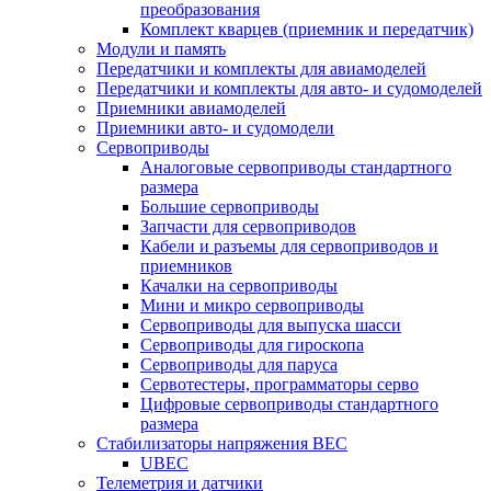
преобразования
Комплект кварцев (приемник и передатчик)
Модули и память
Передатчики и комплекты для авиамоделей
Передатчики и комплекты для авто- и судомоделей
Приемники авиамоделей
Приемники авто- и судомодели
Сервоприводы
Аналоговые сервоприводы стандартного
размера
Большие сервоприводы
Запчасти для сервоприводов
Кабели и разъемы для сервоприводов и
приемников
Качалки на сервоприводы
Мини и микро сервоприводы
Сервоприводы для выпуска шасси
Сервоприводы для гироскопа
Сервоприводы для паруса
Сервотестеры, программаторы серво
Цифровые сервоприводы стандартного
размера
Стабилизаторы напряжения BEC
UBEC
Телеметрия и датчики