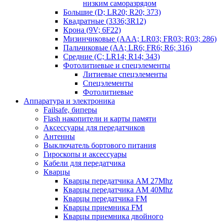
низким саморазрядом
Большие (D; LR20; R20; 373)
Квадратные (3336;3R12)
Крона (9V; 6F22)
Мизинчиковые (AAA; LR03; FR03; R03; 286)
Пальчиковые (AA; LR6; FR6; R6; 316)
Средние (C; LR14; R14; 343)
Фотолитиевые и спецэлементы
Литиевые спецэлементы
Спецэлементы
Фотолитиевые
Аппаратура и электроника
Failsafe, биперы
Flash накопители и карты памяти
Аксессуары для передатчиков
Антенны
Выключатель бортового питания
Гироскопы и аксессуары
Кабели для передатчика
Кварцы
Кварцы передатчика AM 27Mhz
Кварцы передатчика AM 40Mhz
Кварцы передатчика FM
Кварцы приемника FM
Кварцы приемника двойного