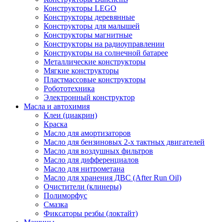
Конструкторы LEGO
Конструкторы деревянные
Конструкторы для малышей
Конструкторы магнитные
Конструкторы на радиоуправлении
Конструкторы на солнечной батарее
Металлические конструкторы
Мягкие конструкторы
Пластмассовые конструкторы
Робототехника
Электронный конструктор
Масла и автохимия
Клеи (циакрин)
Краска
Масло для амортизаторов
Масло для бензиновых 2-х тактных двигателей
Масло для воздушных фильтров
Масло для дифференциалов
Масло для нитрометана
Масло для хранения ДВС (After Run Oil)
Очистители (клинеры)
Полиморфус
Смазка
Фиксаторы резбы (локтайт)