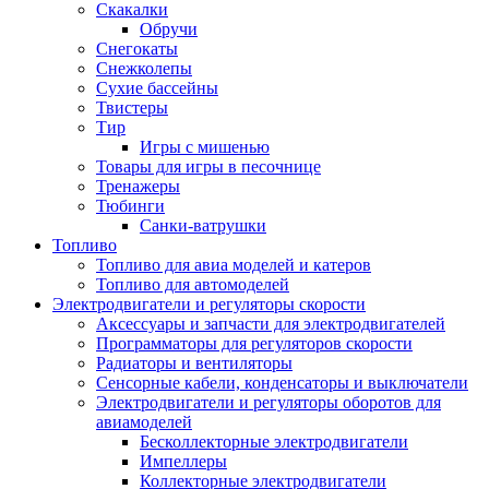
Скакалки
Обручи
Снегокаты
Снежколепы
Сухие бассейны
Твистеры
Тир
Игры с мишенью
Товары для игры в песочнице
Тренажеры
Тюбинги
Санки-ватрушки
Топливо
Топливо для авиа моделей и катеров
Топливо для автомоделей
Электродвигатели и регуляторы скорости
Аксессуары и запчасти для электродвигателей
Программаторы для регуляторов скорости
Радиаторы и вентиляторы
Сенсорные кабели, конденсаторы и выключатели
Электродвигатели и регуляторы оборотов для
авиамоделей
Бесколлекторные электродвигатели
Импеллеры
Коллекторные электродвигатели