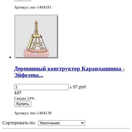
Артикул: mrc-1404191
Деревянный конструктор Карандашница -
Эйфелева...
97
руб
x
127
Скидка 24%
Артикул: mrc-1404139
Сортировать по: