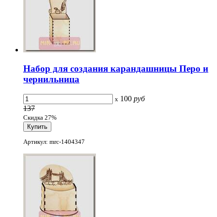
Набор для создания карандашницы Перо и
чернильница
100
руб
x
137
Скидка 27%
Артикул: mrc-1404347