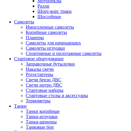
Мотоциклы
Ралли
Шорт-корс траки
Шоссейные
Самолеты
Импеллерные самолеты
Копийные самолеты
Планеры
Самолеты для начинающих
Самолеты игрушки
Спортивные и пилотажные самолеты
Стартовое оборудование
Заправочные бутылочки
Накалы свечи
Ротостартеры
Свечи бензо ДВС
Свечи нитро ДВС
Стартовые наборы
Стартовые столы и аксессуары
Термометры
Танки
Танки копийные
Танки-игрушки
Танки-шпионы
Танковые бои