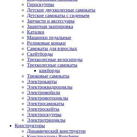
Гироскутеры
Детские двухколесные самокаты
Детские самокаты с сиденьем
Запчасти и аксессуары
Защитная экипировка
Каталки
Машинки педальные
Роликовые коньки
Самокаты для взрослых
Скейтборды
Трехколесные велосипеды
Трехколесные самокаты
кикборды
Трюковые самокаты
Электрокарты
Электроквадроциклы
Электромобили
Электромотоциклы
Электросамокаты
Электроскейты
Электроскутеры
Электротрициклы
Конструкторы
Динамический конструктор
Конструкторы Bunchems