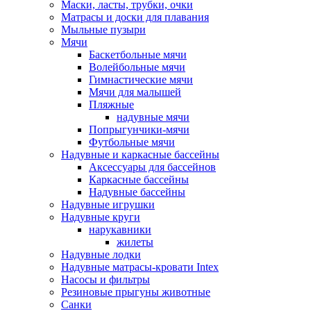
Маски, ласты, трубки, очки
Матрасы и доски для плавания
Мыльные пузыри
Мячи
Баскетбольные мячи
Волейбольные мячи
Гимнастические мячи
Мячи для малышей
Пляжные
надувные мячи
Попрыгунчики-мячи
Футбольные мячи
Надувные и каркасные бассейны
Аксессуары для бассейнов
Каркасные бассейны
Надувные бассейны
Надувные игрушки
Надувные круги
нарукавники
жилеты
Надувные лодки
Надувные матрасы-кровати Intex
Насосы и фильтры
Резиновые прыгуны животные
Санки