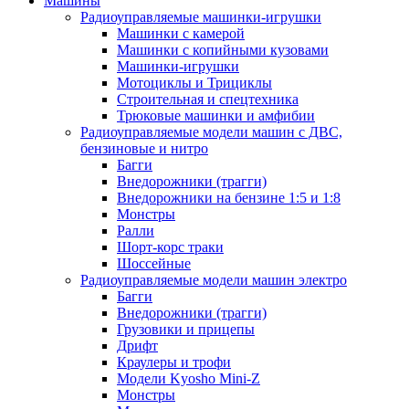
Машины
Радиоуправляемые машинки-игрушки
Машинки с камерой
Машинки с копийными кузовами
Машинки-игрушки
Мотоциклы и Трициклы
Строительная и спецтехника
Трюковые машинки и амфибии
Радиоуправляемые модели машин с ДВС,
бензиновые и нитро
Багги
Внедорожники (трагги)
Внедорожники на бензине 1:5 и 1:8
Монстры
Ралли
Шорт-корс траки
Шоссейные
Радиоуправляемые модели машин электро
Багги
Внедорожники (трагги)
Грузовики и прицепы
Дрифт
Краулеры и трофи
Модели Kyosho Mini-Z
Монстры