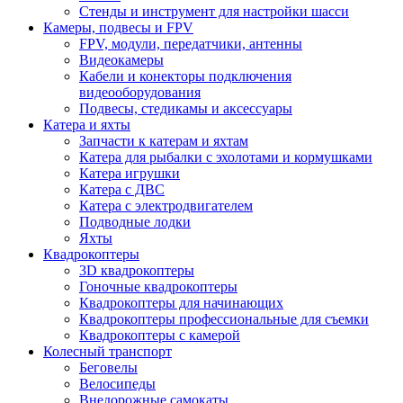
Стенды и инструмент для настройки шасси
Камеры, подвесы и FPV
FPV, модули, передатчики, антенны
Видеокамеры
Кабели и конекторы подключения
видеооборудования
Подвесы, стедикамы и аксессуары
Катера и яхты
Запчасти к катерам и яхтам
Катера для рыбалки с эхолотами и кормушками
Катера игрушки
Катера с ДВС
Катера с электродвигателем
Подводные лодки
Яхты
Квадрокоптеры
3D квадрокоптеры
Гоночные квадрокоптеры
Квадрокоптеры для начинающих
Квадрокоптеры профессиональные для съемки
Квадрокоптеры с камерой
Колесный транспорт
Беговелы
Велосипеды
Внедорожные самокаты