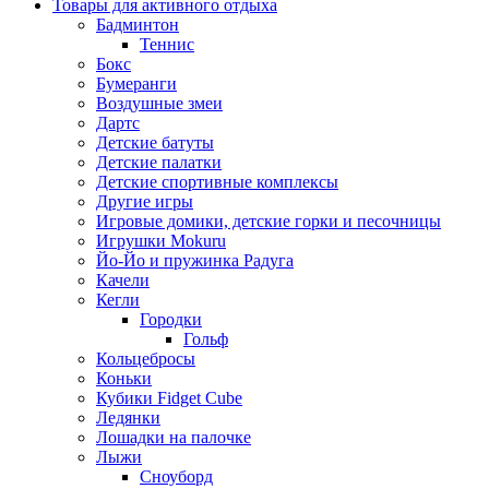
Товары для активного отдыха
Бадминтон
Теннис
Бокс
Бумеранги
Воздушные змеи
Дартс
Детские батуты
Детские палатки
Детские спортивные комплексы
Другие игры
Игровые домики, детские горки и песочницы
Игрушки Mokuru
Йо-Йо и пружинка Радуга
Качели
Кегли
Городки
Гольф
Кольцебросы
Коньки
Кубики Fidget Cube
Ледянки
Лошадки на палочке
Лыжи
Сноуборд