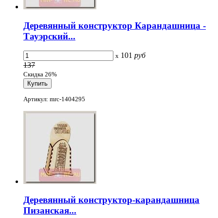
Деревянный конструктор Карандашница -
Тауэрский...
101
руб
x
137
Скидка 26%
Артикул: mrc-1404295
Деревянный конструктор-карандашница
Пизанская...