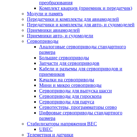
преобразования
Комплект кварцев (приемник и передатчик)
Модули и память
Передатчики и комплекты для авиамоделей
Передатчики и комплекты для авто- и судомоделей
Приемники авиамоделей
Приемники авто- и судомодели
Сервоприводы
Аналоговые сервоприводы стандартного
размера
Большие сервоприводы
Запчасти для сервоприводов
Кабели и разъемы для сервоприводов и
приемников
Качалки на сервоприводы
Мини и микро сервоприводы
Сервоприводы для выпуска шасси
Сервоприводы для гироскопа
Сервоприводы для паруса
Сервотестеры, программаторы серво
Цифровые сервоприводы стандартного
размера
Стабилизаторы напряжения BEC
UBEC
Телеметрия и датчики