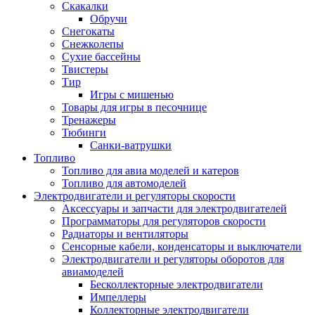
Скакалки
Обручи
Снегокаты
Снежколепы
Сухие бассейны
Твистеры
Тир
Игры с мишенью
Товары для игры в песочнице
Тренажеры
Тюбинги
Санки-ватрушки
Топливо
Топливо для авиа моделей и катеров
Топливо для автомоделей
Электродвигатели и регуляторы скорости
Аксессуары и запчасти для электродвигателей
Программаторы для регуляторов скорости
Радиаторы и вентиляторы
Сенсорные кабели, конденсаторы и выключатели
Электродвигатели и регуляторы оборотов для
авиамоделей
Бесколлекторные электродвигатели
Импеллеры
Коллекторные электродвигатели