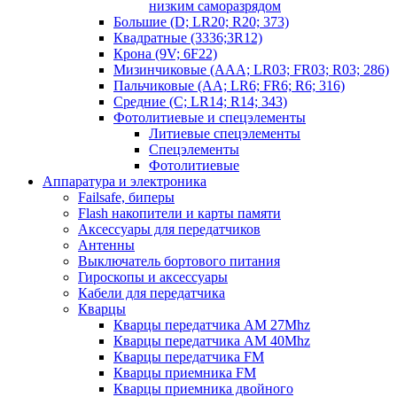
низким саморазрядом
Большие (D; LR20; R20; 373)
Квадратные (3336;3R12)
Крона (9V; 6F22)
Мизинчиковые (AAA; LR03; FR03; R03; 286)
Пальчиковые (AA; LR6; FR6; R6; 316)
Средние (C; LR14; R14; 343)
Фотолитиевые и спецэлементы
Литиевые спецэлементы
Спецэлементы
Фотолитиевые
Аппаратура и электроника
Failsafe, биперы
Flash накопители и карты памяти
Аксессуары для передатчиков
Антенны
Выключатель бортового питания
Гироскопы и аксессуары
Кабели для передатчика
Кварцы
Кварцы передатчика AM 27Mhz
Кварцы передатчика AM 40Mhz
Кварцы передатчика FM
Кварцы приемника FM
Кварцы приемника двойного