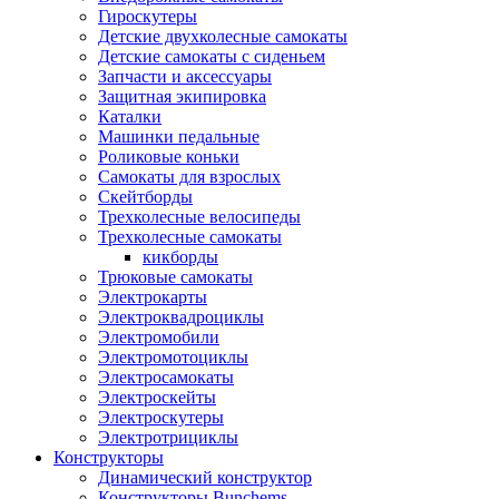
Гироскутеры
Детские двухколесные самокаты
Детские самокаты с сиденьем
Запчасти и аксессуары
Защитная экипировка
Каталки
Машинки педальные
Роликовые коньки
Самокаты для взрослых
Скейтборды
Трехколесные велосипеды
Трехколесные самокаты
кикборды
Трюковые самокаты
Электрокарты
Электроквадроциклы
Электромобили
Электромотоциклы
Электросамокаты
Электроскейты
Электроскутеры
Электротрициклы
Конструкторы
Динамический конструктор
Конструкторы Bunchems