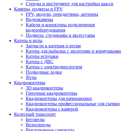
Стенды и инструмент для настройки шасси
Камеры, подвесы и FPV
FPV, модули, передатчики, антенны
Видеокамеры
Кабели и конекторы подключения
видеооборудования
Подвесы, стедикамы и аксессуары
Катера и яхты
Запчасти к катерам и яхтам
Катера для рыбалки с эхолотами и кормушками
Катера игрушки
Катера с ДВС
Катера с электродвигателем
Подводные лодки
Яхты
Квадрокоптеры
3D квадрокоптеры
Гоночные квадрокоптеры
Квадрокоптеры для начинающих
Квадрокоптеры профессиональные для съемки
Квадрокоптеры с камерой
Колесный транспорт
Беговелы
Велосипеды
Внедорожные самокаты