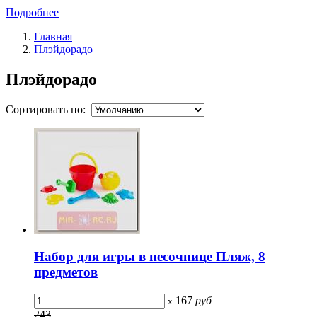
Подробнее
Главная
Плэйдорадо
Плэйдорадо
Сортировать по:
Набор для игры в песочнице Пляж, 8
предметов
167
руб
x
243