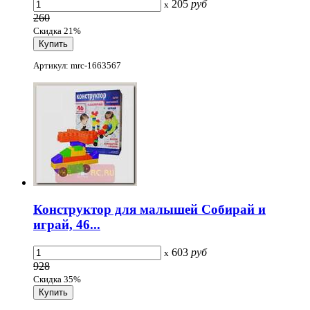
205
руб
x
260
Скидка 21%
Артикул: mrc-1663567
Конструктор для малышей Собирай и
играй, 46...
603
руб
x
928
Скидка 35%