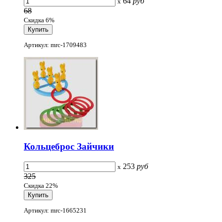
64
руб
x
68
Скидка 6%
Артикул: mrc-1709483
Кольцеброс Зайчики
253
руб
x
325
Скидка 22%
Артикул: mrc-1665231