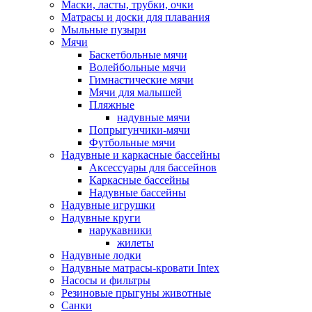
Маски, ласты, трубки, очки
Матрасы и доски для плавания
Мыльные пузыри
Мячи
Баскетбольные мячи
Волейбольные мячи
Гимнастические мячи
Мячи для малышей
Пляжные
надувные мячи
Попрыгунчики-мячи
Футбольные мячи
Надувные и каркасные бассейны
Аксессуары для бассейнов
Каркасные бассейны
Надувные бассейны
Надувные игрушки
Надувные круги
нарукавники
жилеты
Надувные лодки
Надувные матрасы-кровати Intex
Насосы и фильтры
Резиновые прыгуны животные
Санки