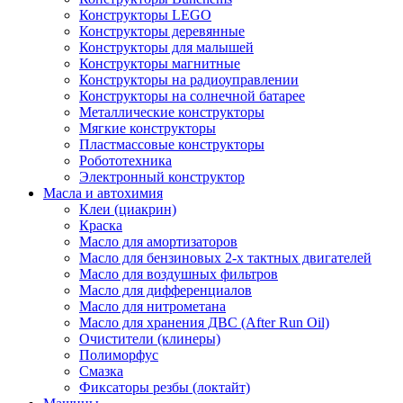
Конструкторы LEGO
Конструкторы деревянные
Конструкторы для малышей
Конструкторы магнитные
Конструкторы на радиоуправлении
Конструкторы на солнечной батарее
Металлические конструкторы
Мягкие конструкторы
Пластмассовые конструкторы
Робототехника
Электронный конструктор
Масла и автохимия
Клеи (циакрин)
Краска
Масло для амортизаторов
Масло для бензиновых 2-х тактных двигателей
Масло для воздушных фильтров
Масло для дифференциалов
Масло для нитрометана
Масло для хранения ДВС (After Run Oil)
Очистители (клинеры)
Полиморфус
Смазка
Фиксаторы резбы (локтайт)