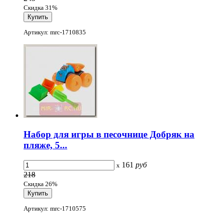
Скидка 31%
Артикул: mrc-1710835
Набор для игры в песочнице Добряк на
пляже, 5...
161
руб
x
218
Скидка 26%
Артикул: mrc-1710575