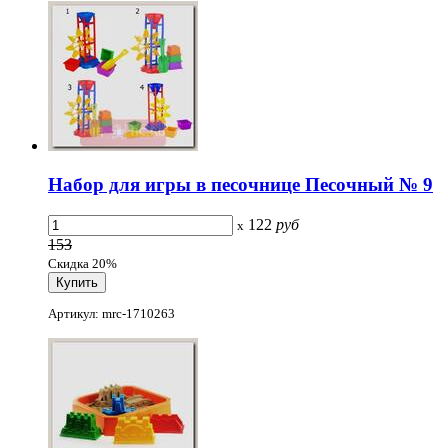
Набор для игры в песочнице Песочный № 9
122
руб
x
153
Скидка 20%
Артикул: mrc-1710263