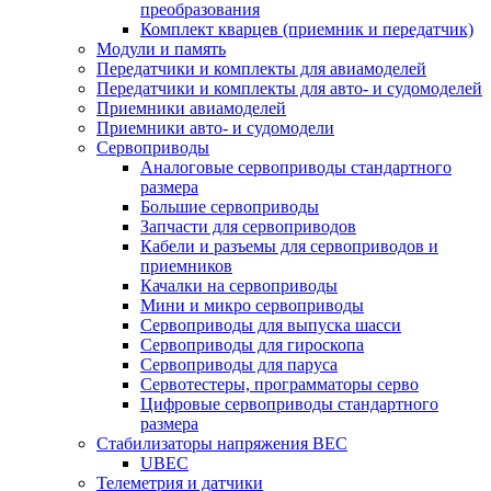
преобразования
Комплект кварцев (приемник и передатчик)
Модули и память
Передатчики и комплекты для авиамоделей
Передатчики и комплекты для авто- и судомоделей
Приемники авиамоделей
Приемники авто- и судомодели
Сервоприводы
Аналоговые сервоприводы стандартного
размера
Большие сервоприводы
Запчасти для сервоприводов
Кабели и разъемы для сервоприводов и
приемников
Качалки на сервоприводы
Мини и микро сервоприводы
Сервоприводы для выпуска шасси
Сервоприводы для гироскопа
Сервоприводы для паруса
Сервотестеры, программаторы серво
Цифровые сервоприводы стандартного
размера
Стабилизаторы напряжения BEC
UBEC
Телеметрия и датчики