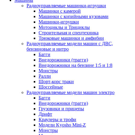
Машины
Радиоуправляемые машинки-игрушки
Машинки с камерой
Машинки с копийными кузовами
Машинки-игрушки
Мотоциклы и Трициклы
Строительная и спецтехника
Трюковые машинки и амфибии
Радиоуправляемые модели машин с ДВС,
бензиновые и нитро
Багги
Внедорожники (трагги)
Внедорожники на бензине 1:5 и 1:8
Монстры
Ралли
Шорт-корс траки
Шоссейные
Радиоуправляемые модели машин электро
Багги
Внедорожники (трагги)
Грузовики и прицепы
Дрифт
Краулеры и трофи
Модели Kyosho Mini-Z
Монстры