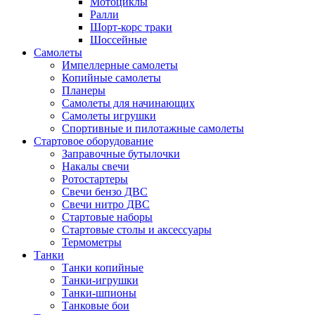
Мотоциклы
Ралли
Шорт-корс траки
Шоссейные
Самолеты
Импеллерные самолеты
Копийные самолеты
Планеры
Самолеты для начинающих
Самолеты игрушки
Спортивные и пилотажные самолеты
Стартовое оборудование
Заправочные бутылочки
Накалы свечи
Ротостартеры
Свечи бензо ДВС
Свечи нитро ДВС
Стартовые наборы
Стартовые столы и аксессуары
Термометры
Танки
Танки копийные
Танки-игрушки
Танки-шпионы
Танковые бои