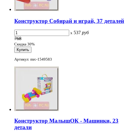
Конструктор Собирай и играй, 37 деталей
537
руб
x
768
Скидка 30%
Артикул: mrc-1549583
Конструктор МалышОК - Машинки, 23
детали