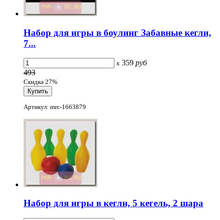
Набор для игры в боулинг Забавные кегли,
7...
359
руб
x
493
Скидка 27%
Артикул: mrc-1663879
Набор для игры в кегли, 5 кегель, 2 шара