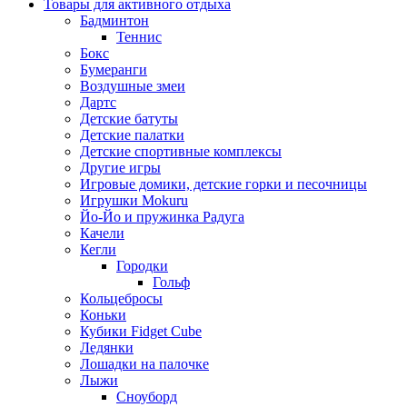
Товары для активного отдыха
Бадминтон
Теннис
Бокс
Бумеранги
Воздушные змеи
Дартс
Детские батуты
Детские палатки
Детские спортивные комплексы
Другие игры
Игровые домики, детские горки и песочницы
Игрушки Mokuru
Йо-Йо и пружинка Радуга
Качели
Кегли
Городки
Гольф
Кольцебросы
Коньки
Кубики Fidget Cube
Ледянки
Лошадки на палочке
Лыжи
Сноуборд