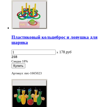
Пластиковый кольцеброс и ловушка для
шарика
178
руб
x
218
Скидка 18%
Артикул: mrc-1665023