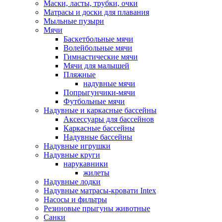
Маски, ласты, трубки, очки
Матрасы и доски для плавания
Мыльные пузыри
Мячи
Баскетбольные мячи
Волейбольные мячи
Гимнастические мячи
Мячи для малышей
Пляжные
надувные мячи
Попрыгунчики-мячи
Футбольные мячи
Надувные и каркасные бассейны
Аксессуары для бассейнов
Каркасные бассейны
Надувные бассейны
Надувные игрушки
Надувные круги
нарукавники
жилеты
Надувные лодки
Надувные матрасы-кровати Intex
Насосы и фильтры
Резиновые прыгуны животные
Санки