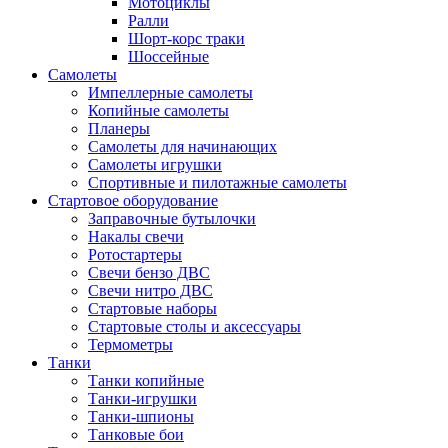
Мотоциклы
Ралли
Шорт-корс траки
Шоссейные
Самолеты
Импеллерные самолеты
Копийные самолеты
Планеры
Самолеты для начинающих
Самолеты игрушки
Спортивные и пилотажные самолеты
Стартовое оборудование
Заправочные бутылочки
Накалы свечи
Ротостартеры
Свечи бензо ДВС
Свечи нитро ДВС
Стартовые наборы
Стартовые столы и аксессуары
Термометры
Танки
Танки копийные
Танки-игрушки
Танки-шпионы
Танковые бои