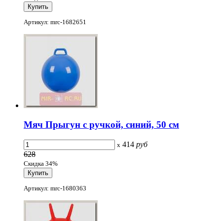
Артикул: mrc-1682651
Мяч Прыгун с ручкой, синий, 50 см
414
руб
x
628
Скидка 34%
Артикул: mrc-1680363