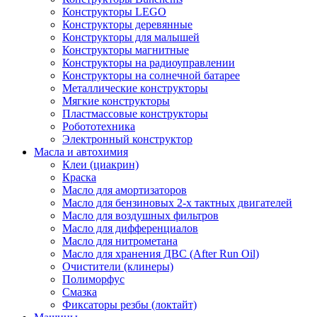
Конструкторы LEGO
Конструкторы деревянные
Конструкторы для малышей
Конструкторы магнитные
Конструкторы на радиоуправлении
Конструкторы на солнечной батарее
Металлические конструкторы
Мягкие конструкторы
Пластмассовые конструкторы
Робототехника
Электронный конструктор
Масла и автохимия
Клеи (циакрин)
Краска
Масло для амортизаторов
Масло для бензиновых 2-х тактных двигателей
Масло для воздушных фильтров
Масло для дифференциалов
Масло для нитрометана
Масло для хранения ДВС (After Run Oil)
Очистители (клинеры)
Полиморфус
Смазка
Фиксаторы резбы (локтайт)