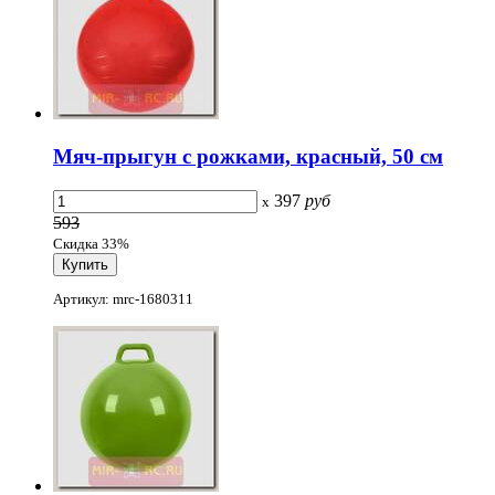
Мяч-прыгун с рожками, красный, 50 см
397
руб
x
593
Скидка 33%
Артикул: mrc-1680311