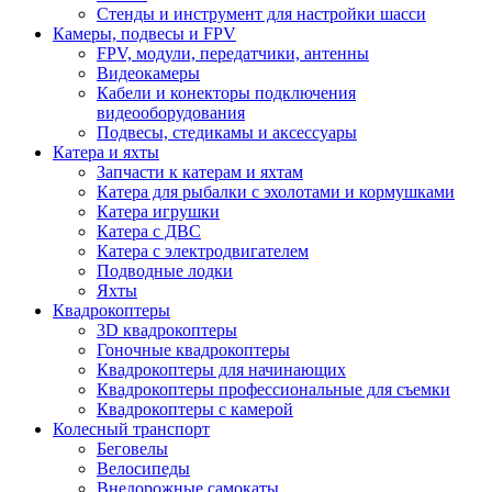
Стенды и инструмент для настройки шасси
Камеры, подвесы и FPV
FPV, модули, передатчики, антенны
Видеокамеры
Кабели и конекторы подключения
видеооборудования
Подвесы, стедикамы и аксессуары
Катера и яхты
Запчасти к катерам и яхтам
Катера для рыбалки с эхолотами и кормушками
Катера игрушки
Катера с ДВС
Катера с электродвигателем
Подводные лодки
Яхты
Квадрокоптеры
3D квадрокоптеры
Гоночные квадрокоптеры
Квадрокоптеры для начинающих
Квадрокоптеры профессиональные для съемки
Квадрокоптеры с камерой
Колесный транспорт
Беговелы
Велосипеды
Внедорожные самокаты