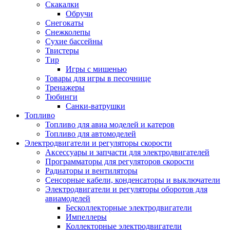
Скакалки
Обручи
Снегокаты
Снежколепы
Сухие бассейны
Твистеры
Тир
Игры с мишенью
Товары для игры в песочнице
Тренажеры
Тюбинги
Санки-ватрушки
Топливо
Топливо для авиа моделей и катеров
Топливо для автомоделей
Электродвигатели и регуляторы скорости
Аксессуары и запчасти для электродвигателей
Программаторы для регуляторов скорости
Радиаторы и вентиляторы
Сенсорные кабели, конденсаторы и выключатели
Электродвигатели и регуляторы оборотов для
авиамоделей
Бесколлекторные электродвигатели
Импеллеры
Коллекторные электродвигатели