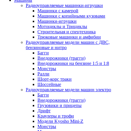
Машины
Радиоуправляемые машинки-игрушки
Машинки с камерой
Машинки с копийными кузовами
Машинки-игрушки
Мотоциклы и Трициклы
Строительная и спецтехника
Трюковые машинки и амфибии
Радиоуправляемые модели машин с ДВС,
бензиновые и нитро
Багги
Внедорожники (трагги)
Внедорожники на бензине 1:5 и 1:8
Монстры
Ралли
Шорт-корс траки
Шоссейные
Радиоуправляемые модели машин электро
Багги
Внедорожники (трагги)
Грузовики и прицепы
Дрифт
Краулеры и трофи
Модели Kyosho Mini-Z
Монстры