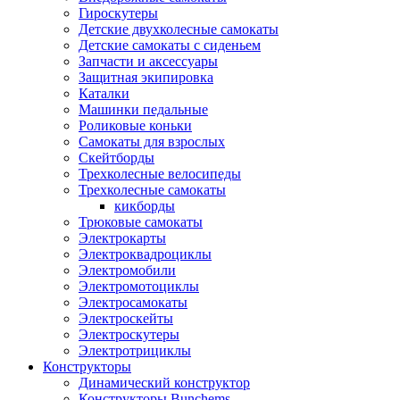
Гироскутеры
Детские двухколесные самокаты
Детские самокаты с сиденьем
Запчасти и аксессуары
Защитная экипировка
Каталки
Машинки педальные
Роликовые коньки
Самокаты для взрослых
Скейтборды
Трехколесные велосипеды
Трехколесные самокаты
кикборды
Трюковые самокаты
Электрокарты
Электроквадроциклы
Электромобили
Электромотоциклы
Электросамокаты
Электроскейты
Электроскутеры
Электротрициклы
Конструкторы
Динамический конструктор
Конструкторы Bunchems