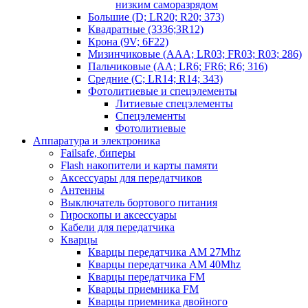
низким саморазрядом
Большие (D; LR20; R20; 373)
Квадратные (3336;3R12)
Крона (9V; 6F22)
Мизинчиковые (AAA; LR03; FR03; R03; 286)
Пальчиковые (AA; LR6; FR6; R6; 316)
Средние (C; LR14; R14; 343)
Фотолитиевые и спецэлементы
Литиевые спецэлементы
Спецэлементы
Фотолитиевые
Аппаратура и электроника
Failsafe, биперы
Flash накопители и карты памяти
Аксессуары для передатчиков
Антенны
Выключатель бортового питания
Гироскопы и аксессуары
Кабели для передатчика
Кварцы
Кварцы передатчика AM 27Mhz
Кварцы передатчика AM 40Mhz
Кварцы передатчика FM
Кварцы приемника FM
Кварцы приемника двойного