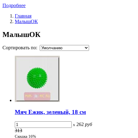
Подробнее
Главная
МалышОК
МалышОК
Сортировать по:
Мяч Ежик, зеленый, 18 см
262
руб
x
313
Скидка 16%