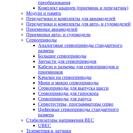
преобразования
Комплект кварцев (приемник и передатчик)
Модули и память
Передатчики и комплекты для авиамоделей
Передатчики и комплекты для авто- и судомоделей
Приемники авиамоделей
Приемники авто- и судомодели
Сервоприводы
Аналоговые сервоприводы стандартного
размера
Большие сервоприводы
Запчасти для сервоприводов
Кабели и разъемы для сервоприводов и
приемников
Качалки на сервоприводы
Мини и микро сервоприводы
Сервоприводы для выпуска шасси
Сервоприводы для гироскопа
Сервоприводы для паруса
Сервотестеры, программаторы серво
Цифровые сервоприводы стандартного
размера
Стабилизаторы напряжения BEC
UBEC
Телеметрия и датчики