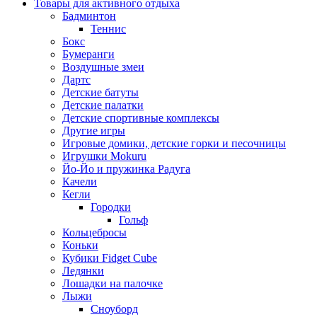
Товары для активного отдыха
Бадминтон
Теннис
Бокс
Бумеранги
Воздушные змеи
Дартс
Детские батуты
Детские палатки
Детские спортивные комплексы
Другие игры
Игровые домики, детские горки и песочницы
Игрушки Mokuru
Йо-Йо и пружинка Радуга
Качели
Кегли
Городки
Гольф
Кольцебросы
Коньки
Кубики Fidget Cube
Ледянки
Лошадки на палочке
Лыжи
Сноуборд