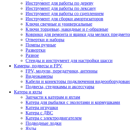
Инструмент для работы по дереву
Инструмент для работы по лексану
Инструмент для работы со сцеплением
Инструмент для сборки амортизаторов
Ключи свечные и универсальные
Ключи торцевые, накидные и г-образные
Коврики для ремонта и ящики дла мелких предмето
Отвертки и наборы
Помпы ручные
Развертки
Разное
Стенды и инструмент для настройки шасси
Камеры, подвесы и FPV
FPV, модули, передатчики, антенны
Видеокамеры
Кабели и конекторы подключения видеооборудован
Подвесы, стедикамы и аксессуары
Катера и яхты
Запчасти к катерам и яхтам
Катера для рыбалки с эхолотами и кормушками
Катера игрушки
Катера с ДВС
Катера с электродвигателем
Подводные лодки
Яхты