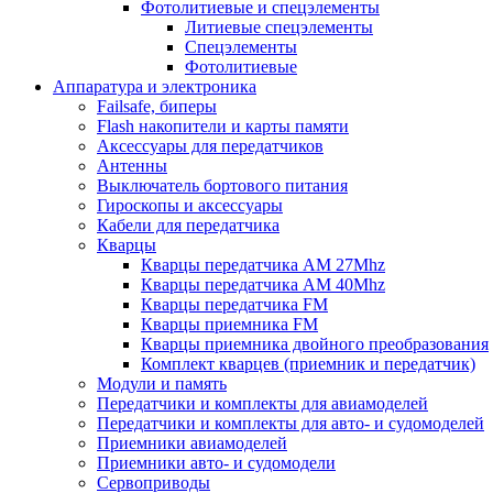
Фотолитиевые и спецэлементы
Литиевые спецэлементы
Спецэлементы
Фотолитиевые
Аппаратура и электроника
Failsafe, биперы
Flash накопители и карты памяти
Аксессуары для передатчиков
Антенны
Выключатель бортового питания
Гироскопы и аксессуары
Кабели для передатчика
Кварцы
Кварцы передатчика AM 27Mhz
Кварцы передатчика AM 40Mhz
Кварцы передатчика FM
Кварцы приемника FM
Кварцы приемника двойного преобразования
Комплект кварцев (приемник и передатчик)
Модули и память
Передатчики и комплекты для авиамоделей
Передатчики и комплекты для авто- и судомоделей
Приемники авиамоделей
Приемники авто- и судомодели
Сервоприводы