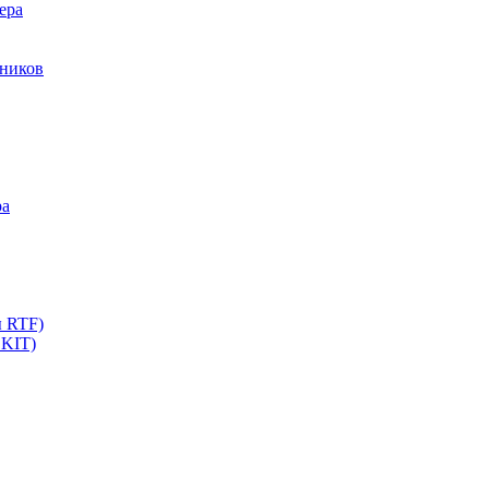
ера
мников
ра
ы RTF)
 KIT)