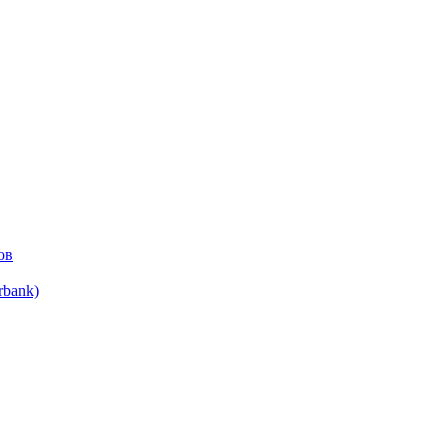
ов
bank)