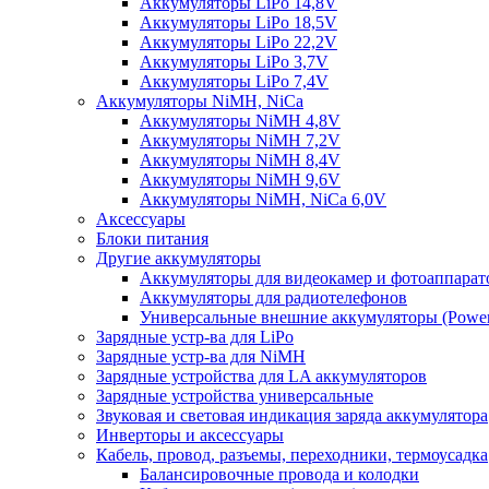
Аккумуляторы LiPo 14,8V
Аккумуляторы LiPo 18,5V
Аккумуляторы LiPo 22,2V
Аккумуляторы LiPo 3,7V
Аккумуляторы LiPo 7,4V
Аккумуляторы NiMH, NiCa
Аккумуляторы NiMH 4,8V
Аккумуляторы NiMH 7,2V
Аккумуляторы NiMH 8,4V
Аккумуляторы NiMH 9,6V
Аккумуляторы NiMH, NiCa 6,0V
Аксессуары
Блоки питания
Другие аккумуляторы
Аккумуляторы для видеокамер и фотоаппарат
Аккумуляторы для радиотелефонов
Универсальные внешние аккумуляторы (Power
Зарядные устр-ва для LiPo
Зарядные устр-ва для NiMH
Зарядные устройства для LA аккумуляторов
Зарядные устройства универсальные
Звуковая и световая индикация заряда аккумулятора
Инверторы и аксессуары
Кабель, провод, разъемы, переходники, термоусадка
Балансировочные провода и колодки