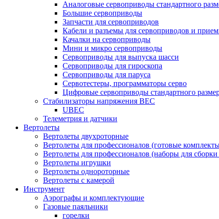
Аналоговые сервоприводы стандартного разм
Большие сервоприводы
Запчасти для сервоприводов
Кабели и разъемы для сервоприводов и прие
Качалки на сервоприводы
Мини и микро сервоприводы
Сервоприводы для выпуска шасси
Сервоприводы для гироскопа
Сервоприводы для паруса
Сервотестеры, программаторы серво
Цифровые сервоприводы стандартного разме
Стабилизаторы напряжения BEC
UBEC
Телеметрия и датчики
Вертолеты
Вертолеты двухроторные
Вертолеты для профессионалов (готовые комплект
Вертолеты для профессионалов (наборы для сборки
Вертолеты игрушки
Вертолеты однороторные
Вертолеты с камерой
Инструмент
Аэрографы и комплектующие
Газовые паяльники
горелки