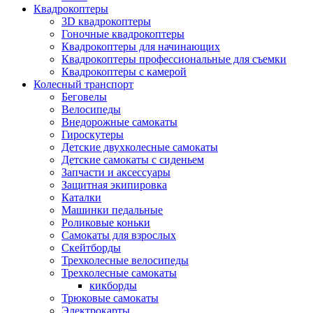
Квадрокоптеры
3D квадрокоптеры
Гоночные квадрокоптеры
Квадрокоптеры для начинающих
Квадрокоптеры профессиональные для съемки
Квадрокоптеры с камерой
Колесный транспорт
Беговелы
Велосипеды
Внедорожные самокаты
Гироскутеры
Детские двухколесные самокаты
Детские самокаты с сиденьем
Запчасти и аксессуары
Защитная экипировка
Каталки
Машинки педальные
Роликовые коньки
Самокаты для взрослых
Скейтборды
Трехколесные велосипеды
Трехколесные самокаты
кикборды
Трюковые самокаты
Электрокарты