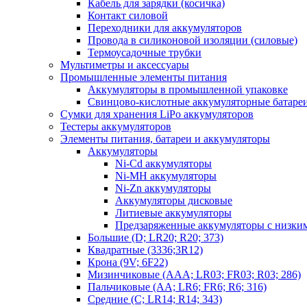
Кабель для зарядки (косичка)
Контакт силовой
Переходники для аккумуляторов
Провода в силиконовой изоляции (силовые)
Термоусадочные трубки
Мультиметры и аксессуары
Промышленные элементы питания
Аккумуляторы в промышленной упаковке
Свинцово-кислотные аккумуляторные батаре
Сумки для хранения LiPo аккумуляторов
Тестеры аккумуляторов
Элементы питания, батареи и аккумуляторы
Аккумуляторы
Ni-Cd аккумуляторы
Ni-MH аккумуляторы
Ni-Zn аккумуляторы
Аккумуляторы дисковые
Литиевые аккумуляторы
Предзаряженные аккумуляторы с низки
Большие (D; LR20; R20; 373)
Квадратные (3336;3R12)
Крона (9V; 6F22)
Мизинчиковые (AAA; LR03; FR03; R03; 286)
Пальчиковые (AA; LR6; FR6; R6; 316)
Средние (C; LR14; R14; 343)