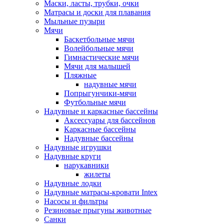
Маски, ласты, трубки, очки
Матрасы и доски для плавания
Мыльные пузыри
Мячи
Баскетбольные мячи
Волейбольные мячи
Гимнастические мячи
Мячи для малышей
Пляжные
надувные мячи
Попрыгунчики-мячи
Футбольные мячи
Надувные и каркасные бассейны
Аксессуары для бассейнов
Каркасные бассейны
Надувные бассейны
Надувные игрушки
Надувные круги
нарукавники
жилеты
Надувные лодки
Надувные матрасы-кровати Intex
Насосы и фильтры
Резиновые прыгуны животные
Санки