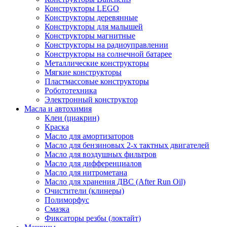
Конструкторы LEGO
Конструкторы деревянные
Конструкторы для малышей
Конструкторы магнитные
Конструкторы на радиоуправлении
Конструкторы на солнечной батарее
Металлические конструкторы
Мягкие конструкторы
Пластмассовые конструкторы
Робототехника
Электронный конструктор
Масла и автохимия
Клеи (циакрин)
Краска
Масло для амортизаторов
Масло для бензиновых 2-х тактных двигателей
Масло для воздушных фильтров
Масло для дифференциалов
Масло для нитрометана
Масло для хранения ДВС (After Run Oil)
Очистители (клинеры)
Полиморфус
Смазка
Фиксаторы резбы (локтайт)