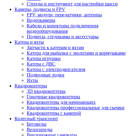
Стенды и инструмент для настройки шасси
Камеры, подвесы и FPV
FPV, модули, передатчики, антенны
Видеокамеры
Кабели и конекторы подключения
видеооборудования
Подвесы, стедикамы и аксессуары
Катера и яхты
Запчасти к катерам и яхтам
Катера для рыбалки с эхолотами и кормушками
Катера игрушки
Катера с ДВС
Катера с электродвигателем
Подводные лодки
Яхты
Квадрокоптеры
3D квадрокоптеры
Гоночные квадрокоптеры
Квадрокоптеры для начинающих
Квадрокоптеры профессиональные для съемки
Квадрокоптеры с камерой
Колесный транспорт
Беговелы
Велосипеды
Внедорожные самокаты