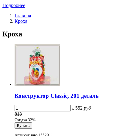
Подробнее
Главная
Кроха
Кроха
Конструктор Classic, 201 деталь
552
руб
x
813
Скидка 32%
Артикул: mrc-1552911