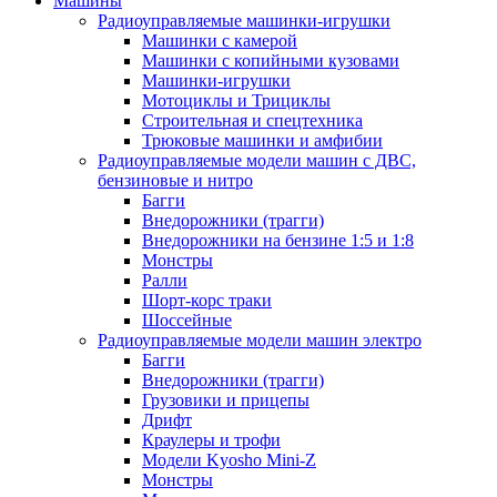
Машины
Радиоуправляемые машинки-игрушки
Машинки с камерой
Машинки с копийными кузовами
Машинки-игрушки
Мотоциклы и Трициклы
Строительная и спецтехника
Трюковые машинки и амфибии
Радиоуправляемые модели машин с ДВС,
бензиновые и нитро
Багги
Внедорожники (трагги)
Внедорожники на бензине 1:5 и 1:8
Монстры
Ралли
Шорт-корс траки
Шоссейные
Радиоуправляемые модели машин электро
Багги
Внедорожники (трагги)
Грузовики и прицепы
Дрифт
Краулеры и трофи
Модели Kyosho Mini-Z
Монстры