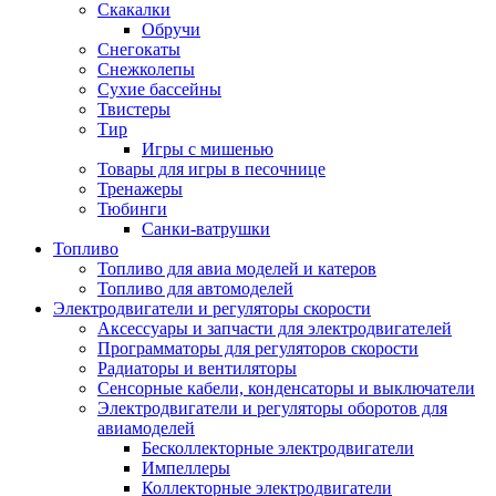
Скакалки
Обручи
Снегокаты
Снежколепы
Сухие бассейны
Твистеры
Тир
Игры с мишенью
Товары для игры в песочнице
Тренажеры
Тюбинги
Санки-ватрушки
Топливо
Топливо для авиа моделей и катеров
Топливо для автомоделей
Электродвигатели и регуляторы скорости
Аксессуары и запчасти для электродвигателей
Программаторы для регуляторов скорости
Радиаторы и вентиляторы
Сенсорные кабели, конденсаторы и выключатели
Электродвигатели и регуляторы оборотов для
авиамоделей
Бесколлекторные электродвигатели
Импеллеры
Коллекторные электродвигатели