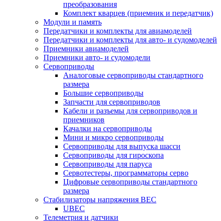
преобразования
Комплект кварцев (приемник и передатчик)
Модули и память
Передатчики и комплекты для авиамоделей
Передатчики и комплекты для авто- и судомоделей
Приемники авиамоделей
Приемники авто- и судомодели
Сервоприводы
Аналоговые сервоприводы стандартного
размера
Большие сервоприводы
Запчасти для сервоприводов
Кабели и разъемы для сервоприводов и
приемников
Качалки на сервоприводы
Мини и микро сервоприводы
Сервоприводы для выпуска шасси
Сервоприводы для гироскопа
Сервоприводы для паруса
Сервотестеры, программаторы серво
Цифровые сервоприводы стандартного
размера
Стабилизаторы напряжения BEC
UBEC
Телеметрия и датчики