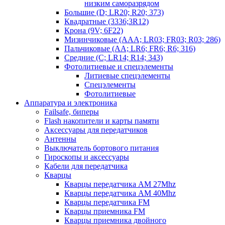
низким саморазрядом
Большие (D; LR20; R20; 373)
Квадратные (3336;3R12)
Крона (9V; 6F22)
Мизинчиковые (AAA; LR03; FR03; R03; 286)
Пальчиковые (AA; LR6; FR6; R6; 316)
Средние (C; LR14; R14; 343)
Фотолитиевые и спецэлементы
Литиевые спецэлементы
Спецэлементы
Фотолитиевые
Аппаратура и электроника
Failsafe, биперы
Flash накопители и карты памяти
Аксессуары для передатчиков
Антенны
Выключатель бортового питания
Гироскопы и аксессуары
Кабели для передатчика
Кварцы
Кварцы передатчика AM 27Mhz
Кварцы передатчика AM 40Mhz
Кварцы передатчика FM
Кварцы приемника FM
Кварцы приемника двойного