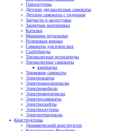
Гироскутеры
Детские двухколесные самокаты
Детские самокаты с сиденьем
Запчасти и аксессуары
Защитная экипировка
Каталки
Машинки педальные
Роликовые коньки
Самокаты для взрослых
Скейтборды
Трехколесные велосипеды
Трехколесные самокаты
кикборды
Трюковые самокаты
Электрокарты
Электроквадроциклы
Электромобили
Электромотоциклы
Электросамокаты
Электроскейты
Электроскутеры
Электротрициклы
Конструкторы
Динамический конструктор
Конструкторы Bunchems