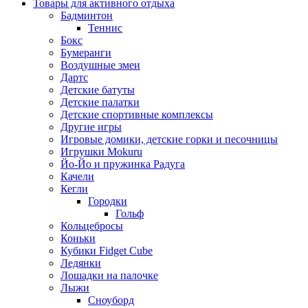
Товары для активного отдыха
Бадминтон
Теннис
Бокс
Бумеранги
Воздушные змеи
Дартс
Детские батуты
Детские палатки
Детские спортивные комплексы
Другие игры
Игровые домики, детские горки и песочницы
Игрушки Mokuru
Йо-Йо и пружинка Радуга
Качели
Кегли
Городки
Гольф
Кольцебросы
Коньки
Кубики Fidget Cube
Ледянки
Лошадки на палочке
Лыжи
Сноуборд