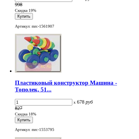
998
Скидка 19%
Артикул: mrc-1561907
Пластиковый конструктор Машина -
Тополек, 51...
678
руб
x
827
Скидка 18%
Артикул: mrc-1553795