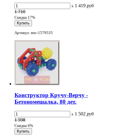
1 419
руб
x
1 710
Скидка 17%
Артикул: mrc-1579535
Конструктор Кручу-Верчу -
Бетономешалка, 80 дет.
1 502
руб
x
1 598
Скидка 6%