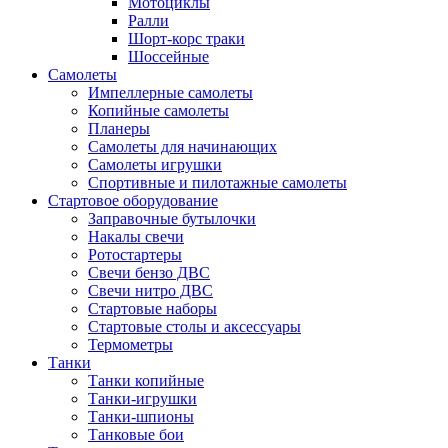
Мотоциклы
Ралли
Шорт-корс траки
Шоссейные
Самолеты
Импеллерные самолеты
Копийные самолеты
Планеры
Самолеты для начинающих
Самолеты игрушки
Спортивные и пилотажные самолеты
Стартовое оборудование
Заправочные бутылочки
Накалы свечи
Ротостартеры
Свечи бензо ДВС
Свечи нитро ДВС
Стартовые наборы
Стартовые столы и аксессуары
Термометры
Танки
Танки копийные
Танки-игрушки
Танки-шпионы
Танковые бои