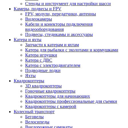
Стенды и инструмент для настройки шасси
Камеры, подвесы и FPV
FPV, модули, передатчики, антенны
Видеокамеры
Кабели и конекторы подключения
видеооборудования
Подвесы, стедикамы и аксессуары
Катера и яхты
Запчасти к катерам и яхтам
Катера для рыбалки с эхолотами и кормушками
Катера игрушки
Катера с ДВС
Катера с электродвигателем
Подводные лодки
Яхты
Квадрокоптеры
3D квадрокоптеры
Гоночные квадрокоптеры
Квадрокоптеры для начинающих
Квадрокоптеры профессиональные для съемки
Квадрокоптеры с камерой
Колесный транспорт
Беговелы
Велосипеды
Внедорожные самокаты