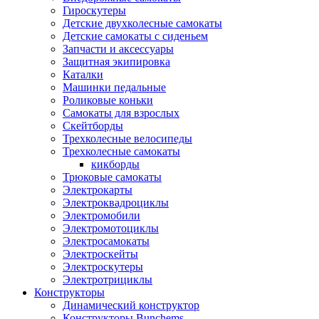
Гироскутеры
Детские двухколесные самокаты
Детские самокаты с сиденьем
Запчасти и аксессуары
Защитная экипировка
Каталки
Машинки педальные
Роликовые коньки
Самокаты для взрослых
Скейтборды
Трехколесные велосипеды
Трехколесные самокаты
кикборды
Трюковые самокаты
Электрокарты
Электроквадроциклы
Электромобили
Электромотоциклы
Электросамокаты
Электроскейты
Электроскутеры
Электротрициклы
Конструкторы
Динамический конструктор
Конструкторы Bunchems