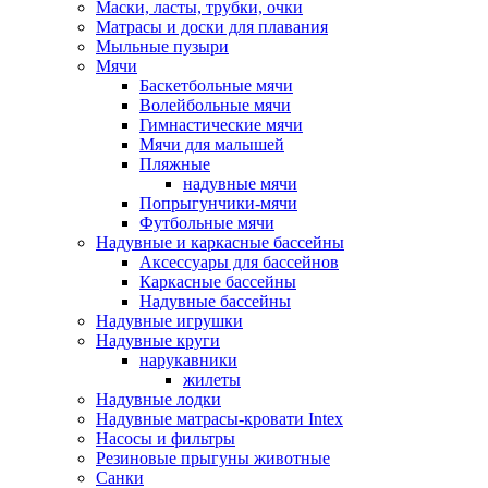
Маски, ласты, трубки, очки
Матрасы и доски для плавания
Мыльные пузыри
Мячи
Баскетбольные мячи
Волейбольные мячи
Гимнастические мячи
Мячи для малышей
Пляжные
надувные мячи
Попрыгунчики-мячи
Футбольные мячи
Надувные и каркасные бассейны
Аксессуары для бассейнов
Каркасные бассейны
Надувные бассейны
Надувные игрушки
Надувные круги
нарукавники
жилеты
Надувные лодки
Надувные матрасы-кровати Intex
Насосы и фильтры
Резиновые прыгуны животные
Санки