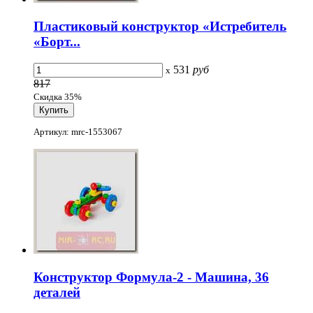
Пластиковый конструктор «Истребитель
«Борт...
531
руб
x
817
Скидка 35%
Артикул: mrc-1553067
Конструктор Формула-2 - Машина, 36
деталей