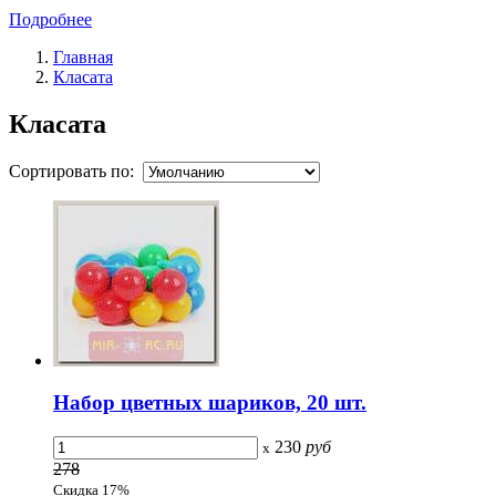
Подробнее
Главная
Класата
Класата
Сортировать по:
Набор цветных шариков, 20 шт.
230
руб
x
278
Скидка 17%