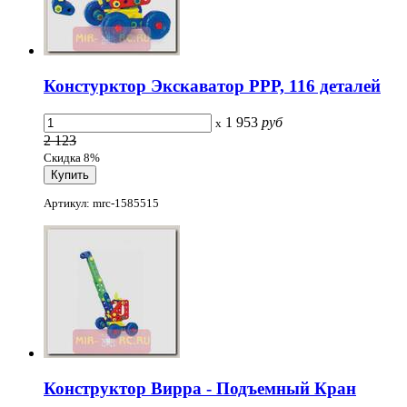
Констурктор Экскаватор РРР, 116 деталей
1 953
руб
x
2 123
Скидка 8%
Артикул: mrc-1585515
Конструктор Вирра - Подъемный Кран