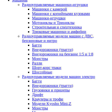
Машины
Радиоуправляемые машинки-игрушки
Машинки с камерой
Машинки с копийными кузовами
Машинки-игрушки
Мотоциклы и Трициклы
Строительная и спецтехника
Трюковые машинки и амфибии
Радиоуправляемые модели машин с ДВС,
бензиновые и нитро
Багги
Внедорожники (трагги)
Внедорожники на бензине 1:5 и 1:8
Монстры
Ралли
Шорт-корс траки
Шоссейные
Радиоуправляемые модели машин электро
Багги
Внедорожники (трагги)
Грузовики и прицепы
Дрифт
Краулеры и трофи
Модели Kyosho Mini-Z
Монстры