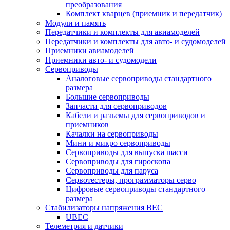
преобразования
Комплект кварцев (приемник и передатчик)
Модули и память
Передатчики и комплекты для авиамоделей
Передатчики и комплекты для авто- и судомоделей
Приемники авиамоделей
Приемники авто- и судомодели
Сервоприводы
Аналоговые сервоприводы стандартного
размера
Большие сервоприводы
Запчасти для сервоприводов
Кабели и разъемы для сервоприводов и
приемников
Качалки на сервоприводы
Мини и микро сервоприводы
Сервоприводы для выпуска шасси
Сервоприводы для гироскопа
Сервоприводы для паруса
Сервотестеры, программаторы серво
Цифровые сервоприводы стандартного
размера
Стабилизаторы напряжения BEC
UBEC
Телеметрия и датчики