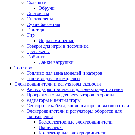
Скакалки
Обручи
Снегокаты
Снежколепы
Сухие бассейны
Твистеры
Тир
Игры с мишенью
Товары для игры в песочнице
Тренажеры
Тюбинги
Санки-ватрушки
Топливо
Топливо для авиа моделей и катеров
Топливо для автомоделей
Электродвигатели и регуляторы скорости
Аксессуары и запчасти для электродвигателей
Программаторы для регуляторов скорости
Радиаторы и вентиляторы
Сенсорные кабели, конденсаторы и выключатели
Электродвигатели и регуляторы оборотов для
авиамоделей
Бесколлекторные электродвигатели
Импеллеры
Коллекторные электродвигатели