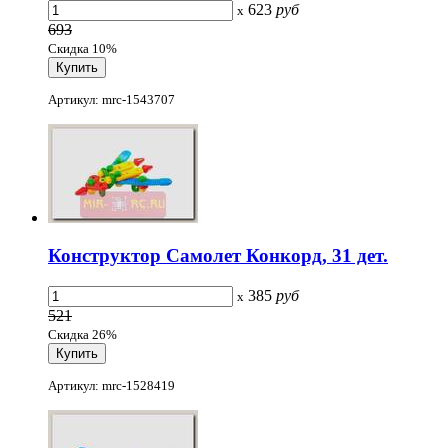
623
руб
x
693
Скидка 10%
Артикул: mrc-1543707
Конструктор Самолет Конкорд, 31 дет.
385
руб
x
521
Скидка 26%
Артикул: mrc-1528419