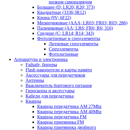
низким саморазрядом
Большие (D; LR20; R20; 373)
Квадратные (3336;3R12)
Крона (9V; 6F22)
Мизинчиковые (AAA; LR03; FR03; R03; 286)
Пальчиковые (AA; LR6; FR6; R6; 316)
Средние (C; LR14; R14; 343)
Фотолитиевые и спецэлементы
Литиевые спецэлементы
Спецэлементы
Фотолитиевые
Аппаратура и электроника
Failsafe, биперы
Flash накопители и карты памяти
Аксессуары для передатчиков
Антенны
Выключатель бортового питания
Гироскопы и аксессуары
Кабели для передатчика
Кварцы
Кварцы передатчика AM 27Mhz
Кварцы передатчика AM 40Mhz
Кварцы передатчика FM
Кварцы приемника FM
Кварцы приемника двойного