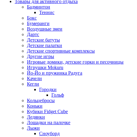
Товары для активного отдыха
Бадминтон
Теннис
Бокс
Бумеранги
Воздушные змеи
Дартс
Детские батуты
Детские палатки
Детские спортивные комплексы
Другие игры
Игровые домики, детские горки и песочницы
Игрушки Mokuru
Йо-Йо и пружинка Радуга
Качели
Кегли
Городки
Гольф
Кольцебросы
Коньки
Кубики Fidget Cube
Ледянки
Лошадки на палочке
Лыжи
Сноуборд