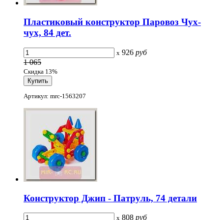
Пластиковый конструктор Паровоз Чух-
чух, 84 дет.
926
руб
x
1 065
Скидка 13%
Артикул: mrc-1563207
Конструктор Джип - Патруль, 74 детали
808
руб
x