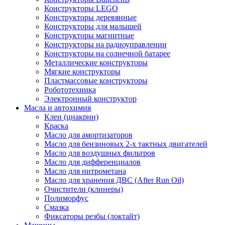
Конструкторы LEGO
Конструкторы деревянные
Конструкторы для малышей
Конструкторы магнитные
Конструкторы на радиоуправлении
Конструкторы на солнечной батарее
Металлические конструкторы
Мягкие конструкторы
Пластмассовые конструкторы
Робототехника
Электронный конструктор
Масла и автохимия
Клеи (циакрин)
Краска
Масло для амортизаторов
Масло для бензиновых 2-х тактных двигателей
Масло для воздушных фильтров
Масло для дифференциалов
Масло для нитрометана
Масло для хранения ДВС (After Run Oil)
Очистители (клинеры)
Полиморфус
Смазка
Фиксаторы резбы (локтайт)