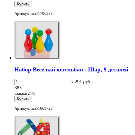
Артикул: mrc-1706883
Набор Веселый кегельбан - Шар, 9 деталей
291
руб
x
383
Скидка 24%
Артикул: mrc-1663723