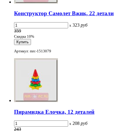
Конструктор Самолет Вжик, 22 детали
323
руб
x
359
Скидка 10%
Артикул: mrc-1513079
Пирамидка Елочка, 12 деталей
208
руб
x
243