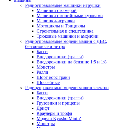
Машины
Радиоуправляемые машинки-игрушки
Машинки с камерой
Машинки с копийными кузовами
Машинки-игрушки
Мотоциклы и Трициклы
Строительная и спецтехника
Трюковые машинки и амфибии
Радиоуправляемые модели машин с ДВС,
бензиновые и нитро
Багги
Внедорожники (трагги)
Внедорожники на бензине 1:5 и 1:8
Монстры
Ралли
Шорт-корс траки
Шоссейные
Радиоуправляемые модели машин электро
Багги
Внедорожники (трагги)
Грузовики и прицепы
Дрифт
Краулеры и трофи
Модели Kyosho Mini-Z
Монстры