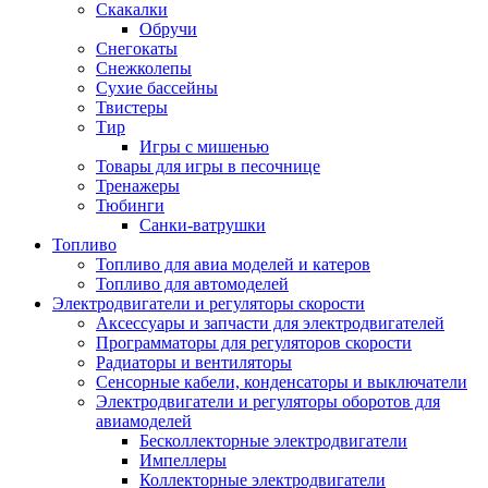
Скакалки
Обручи
Снегокаты
Снежколепы
Сухие бассейны
Твистеры
Тир
Игры с мишенью
Товары для игры в песочнице
Тренажеры
Тюбинги
Санки-ватрушки
Топливо
Топливо для авиа моделей и катеров
Топливо для автомоделей
Электродвигатели и регуляторы скорости
Аксессуары и запчасти для электродвигателей
Программаторы для регуляторов скорости
Радиаторы и вентиляторы
Сенсорные кабели, конденсаторы и выключатели
Электродвигатели и регуляторы оборотов для
авиамоделей
Бесколлекторные электродвигатели
Импеллеры
Коллекторные электродвигатели