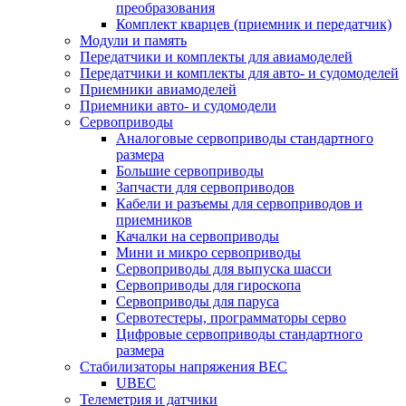
преобразования
Комплект кварцев (приемник и передатчик)
Модули и память
Передатчики и комплекты для авиамоделей
Передатчики и комплекты для авто- и судомоделей
Приемники авиамоделей
Приемники авто- и судомодели
Сервоприводы
Аналоговые сервоприводы стандартного
размера
Большие сервоприводы
Запчасти для сервоприводов
Кабели и разъемы для сервоприводов и
приемников
Качалки на сервоприводы
Мини и микро сервоприводы
Сервоприводы для выпуска шасси
Сервоприводы для гироскопа
Сервоприводы для паруса
Сервотестеры, программаторы серво
Цифровые сервоприводы стандартного
размера
Стабилизаторы напряжения BEC
UBEC
Телеметрия и датчики