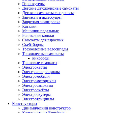
Гироскутеры
Детские двухколесные самокаты
Детские самокаты с сиденьем
Запчасти и аксессуары
Защитная экипировка
Каталки
Машинки педальные
Роликовые коньки
Самокаты для взрослых
Скейтборды
Трехколесные велосипеды
Трехколесные самокаты
кикборды
Трюковые самокаты
Электрокарты
Электроквадроциклы
Электромобили
Электромотоциклы
Электросамокаты
Электроскейты
Электроскутеры
Электротрициклы
Конструкторы
Динамический конструктор
Конструкторы Bunchems