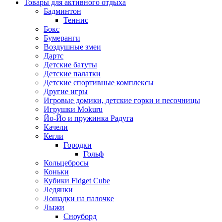
Товары для активного отдыха
Бадминтон
Теннис
Бокс
Бумеранги
Воздушные змеи
Дартс
Детские батуты
Детские палатки
Детские спортивные комплексы
Другие игры
Игровые домики, детские горки и песочницы
Игрушки Mokuru
Йо-Йо и пружинка Радуга
Качели
Кегли
Городки
Гольф
Кольцебросы
Коньки
Кубики Fidget Cube
Ледянки
Лошадки на палочке
Лыжи
Сноуборд