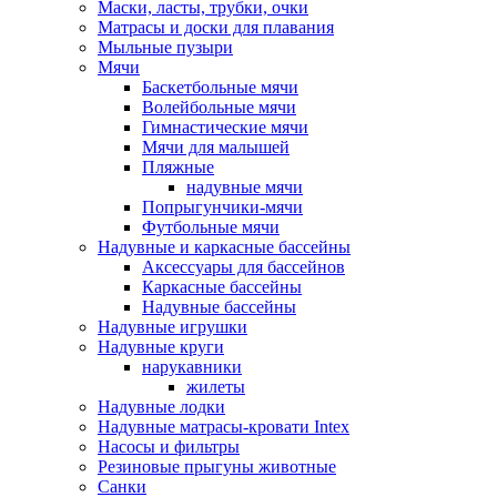
Маски, ласты, трубки, очки
Матрасы и доски для плавания
Мыльные пузыри
Мячи
Баскетбольные мячи
Волейбольные мячи
Гимнастические мячи
Мячи для малышей
Пляжные
надувные мячи
Попрыгунчики-мячи
Футбольные мячи
Надувные и каркасные бассейны
Аксессуары для бассейнов
Каркасные бассейны
Надувные бассейны
Надувные игрушки
Надувные круги
нарукавники
жилеты
Надувные лодки
Надувные матрасы-кровати Intex
Насосы и фильтры
Резиновые прыгуны животные
Санки