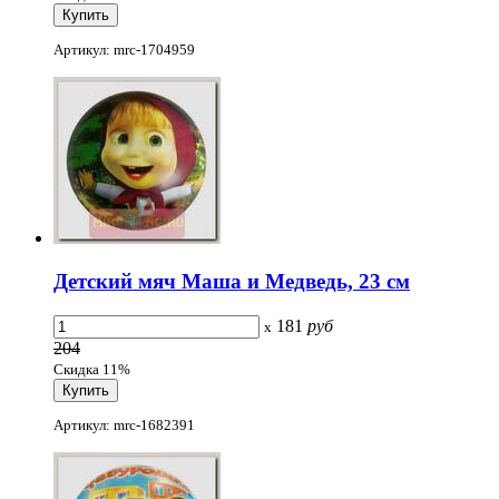
Артикул: mrc-1704959
Детский мяч Маша и Медведь, 23 см
181
руб
x
204
Скидка 11%
Артикул: mrc-1682391