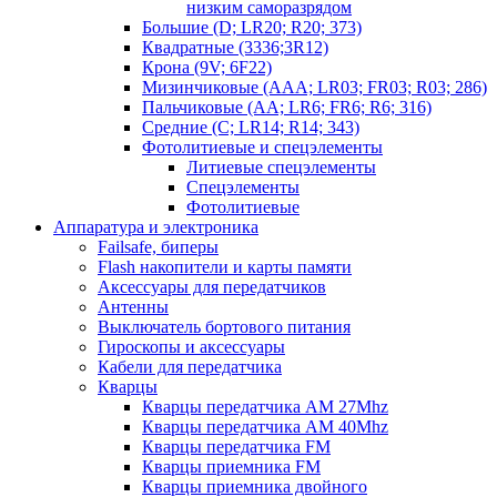
низким саморазрядом
Большие (D; LR20; R20; 373)
Квадратные (3336;3R12)
Крона (9V; 6F22)
Мизинчиковые (AAA; LR03; FR03; R03; 286)
Пальчиковые (AA; LR6; FR6; R6; 316)
Средние (C; LR14; R14; 343)
Фотолитиевые и спецэлементы
Литиевые спецэлементы
Спецэлементы
Фотолитиевые
Аппаратура и электроника
Failsafe, биперы
Flash накопители и карты памяти
Аксессуары для передатчиков
Антенны
Выключатель бортового питания
Гироскопы и аксессуары
Кабели для передатчика
Кварцы
Кварцы передатчика AM 27Mhz
Кварцы передатчика AM 40Mhz
Кварцы передатчика FM
Кварцы приемника FM
Кварцы приемника двойного