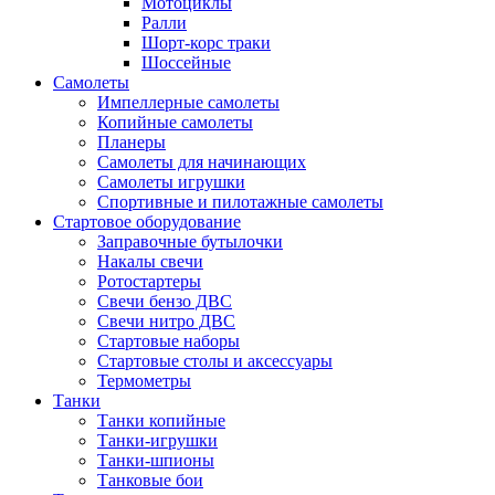
Мотоциклы
Ралли
Шорт-корс траки
Шоссейные
Самолеты
Импеллерные самолеты
Копийные самолеты
Планеры
Самолеты для начинающих
Самолеты игрушки
Спортивные и пилотажные самолеты
Стартовое оборудование
Заправочные бутылочки
Накалы свечи
Ротостартеры
Свечи бензо ДВС
Свечи нитро ДВС
Стартовые наборы
Стартовые столы и аксессуары
Термометры
Танки
Танки копийные
Танки-игрушки
Танки-шпионы
Танковые бои