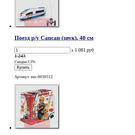
Поезд р/у Сапсан (звук), 40 см
1 081
руб
x
1 243
Скидка 13%
Артикул: mrc-0030512