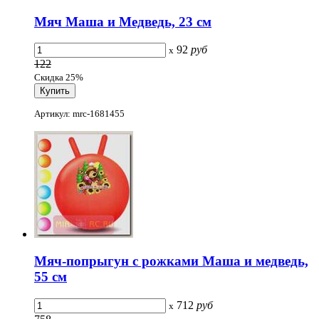
Мяч Маша и Медведь, 23 см
92
руб
x
122
Скидка 25%
Артикул: mrc-1681455
Мяч-попрыгун с рожками Маша и медведь,
55 см
712
руб
x