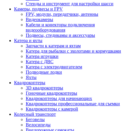
Стенды и инструмент для настройки шасси
Камеры, подвесы и FPV
FPV, модули, передатчики, антенны
Видеокамеры
Кабели и конекторы подключения
видеооборудования
Подвесы, стедикамы и аксессуары
Катера и яхты
Запчасти к катерам и яхтам
Катера для рыбалки с эхолотами и кормушками
Катера игрушки
Катера с ДВС
Катера с электродвигателем
Подводные лодки
Яхты
Квадрокоптеры
3D квадрокоптеры
Гоночные квадрокоптеры
Квадрокоптеры для начинающих
Квадрокоптеры профессиональные для съемки
Квадрокоптеры с камерой
Колесный транспорт
Беговелы
Велосипеды
Внедорожные самокаты