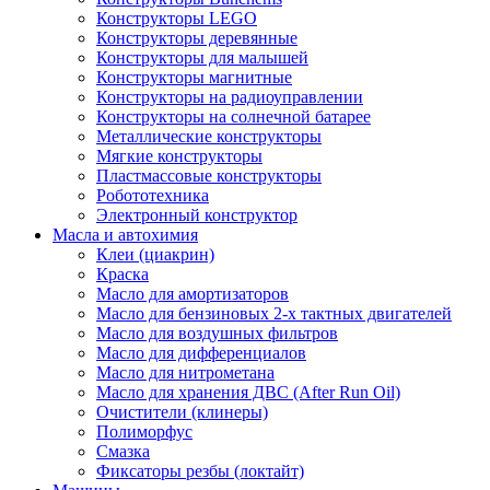
Конструкторы LEGO
Конструкторы деревянные
Конструкторы для малышей
Конструкторы магнитные
Конструкторы на радиоуправлении
Конструкторы на солнечной батарее
Металлические конструкторы
Мягкие конструкторы
Пластмассовые конструкторы
Робототехника
Электронный конструктор
Масла и автохимия
Клеи (циакрин)
Краска
Масло для амортизаторов
Масло для бензиновых 2-х тактных двигателей
Масло для воздушных фильтров
Масло для дифференциалов
Масло для нитрометана
Масло для хранения ДВС (After Run Oil)
Очистители (клинеры)
Полиморфус
Смазка
Фиксаторы резбы (локтайт)