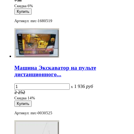
758
Скидка 6%
Артикул: mrc-1680519
Машина Экскаватор на пульте
дистанционного...
1 936
руб
x
2 252
Скидка 14%
Артикул: mrc-0030525