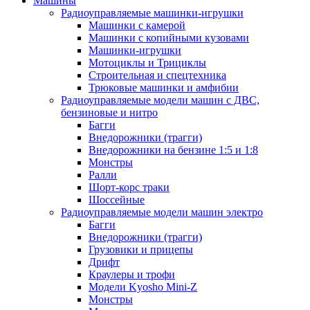
Машины
Радиоуправляемые машинки-игрушки
Машинки с камерой
Машинки с копийными кузовами
Машинки-игрушки
Мотоциклы и Трициклы
Строительная и спецтехника
Трюковые машинки и амфибии
Радиоуправляемые модели машин с ДВС,
бензиновые и нитро
Багги
Внедорожники (трагги)
Внедорожники на бензине 1:5 и 1:8
Монстры
Ралли
Шорт-корс траки
Шоссейные
Радиоуправляемые модели машин электро
Багги
Внедорожники (трагги)
Грузовики и прицепы
Дрифт
Краулеры и трофи
Модели Kyosho Mini-Z
Монстры