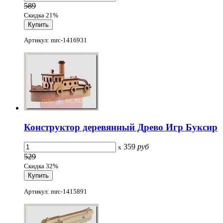
589
Скидка 21%
Артикул: mrc-1416931
Конструктор деревянный Древо Игр Буксир
359
руб
x
529
Скидка 32%
Артикул: mrc-1415891