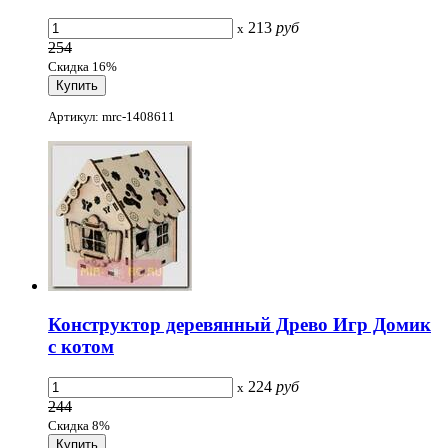
213
руб
x
254
Скидка 16%
Артикул: mrc-1408611
Конструктор деревянный Древо Игр Домик
c котом
224
руб
x
244
Скидка 8%