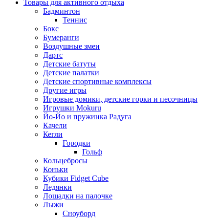
Товары для активного отдыха
Бадминтон
Теннис
Бокс
Бумеранги
Воздушные змеи
Дартс
Детские батуты
Детские палатки
Детские спортивные комплексы
Другие игры
Игровые домики, детские горки и песочницы
Игрушки Mokuru
Йо-Йо и пружинка Радуга
Качели
Кегли
Городки
Гольф
Кольцебросы
Коньки
Кубики Fidget Cube
Ледянки
Лошадки на палочке
Лыжи
Сноуборд