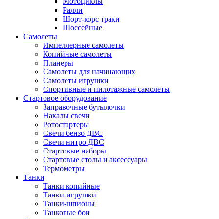
Мотоциклы
Ралли
Шорт-корс траки
Шоссейные
Самолеты
Импеллерные самолеты
Копийные самолеты
Планеры
Самолеты для начинающих
Самолеты игрушки
Спортивные и пилотажные самолеты
Стартовое оборудование
Заправочные бутылочки
Накалы свечи
Ротостартеры
Свечи бензо ДВС
Свечи нитро ДВС
Стартовые наборы
Стартовые столы и аксессуары
Термометры
Танки
Танки копийные
Танки-игрушки
Танки-шпионы
Танковые бои