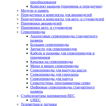
преобразования
Комплект кварцев (приемник и передатчик)
Модули и память
Передатчики и комплекты для авиамоделей
Передатчики и комплекты для авто- и судомоделей
Приемники авиамоделей
Приемники авто- и судомодели
Сервоприводы
Аналоговые сервоприводы стандартного
размера
Большие сервоприводы
Запчасти для сервоприводов
Кабели и разъемы для сервоприводов и
приемников
Качалки на сервоприводы
Мини и микро сервоприводы
Сервоприводы для выпуска шасси
Сервоприводы для гироскопа
Сервоприводы для паруса
Сервотестеры, программаторы серво
Цифровые сервоприводы стандартного
размера
Стабилизаторы напряжения BEC
UBEC
Телеметрия и датчики