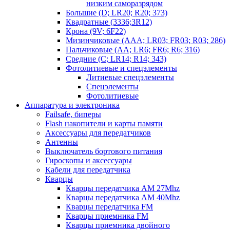
низким саморазрядом
Большие (D; LR20; R20; 373)
Квадратные (3336;3R12)
Крона (9V; 6F22)
Мизинчиковые (AAA; LR03; FR03; R03; 286)
Пальчиковые (AA; LR6; FR6; R6; 316)
Средние (C; LR14; R14; 343)
Фотолитиевые и спецэлементы
Литиевые спецэлементы
Спецэлементы
Фотолитиевые
Аппаратура и электроника
Failsafe, биперы
Flash накопители и карты памяти
Аксессуары для передатчиков
Антенны
Выключатель бортового питания
Гироскопы и аксессуары
Кабели для передатчика
Кварцы
Кварцы передатчика AM 27Mhz
Кварцы передатчика AM 40Mhz
Кварцы передатчика FM
Кварцы приемника FM
Кварцы приемника двойного