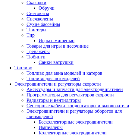
Скакалки
Обручи
Снегокаты
Снежколепы
Сухие бассейны
Твистеры
Тир
Игры с мишенью
Товары для игры в песочнице
Тренажеры
Тюбинги
Санки-ватрушки
Топливо
Топливо для авиа моделей и катеров
Топливо для автомоделей
Электродвигатели и регуляторы скорости
Аксессуары и запчасти для электродвигателей
Программаторы для регуляторов скорости
Радиаторы и вентиляторы
Сенсорные кабели, конденсаторы и выключатели
Электродвигатели и регуляторы оборотов для
авиамоделей
Бесколлекторные электродвигатели
Импеллеры
Коллекторные электродвигатели