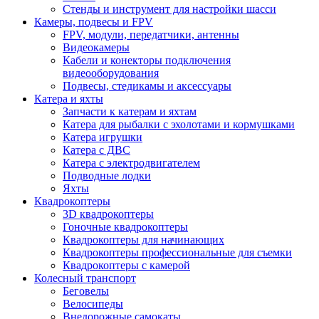
Стенды и инструмент для настройки шасси
Камеры, подвесы и FPV
FPV, модули, передатчики, антенны
Видеокамеры
Кабели и конекторы подключения
видеооборудования
Подвесы, стедикамы и аксессуары
Катера и яхты
Запчасти к катерам и яхтам
Катера для рыбалки с эхолотами и кормушками
Катера игрушки
Катера с ДВС
Катера с электродвигателем
Подводные лодки
Яхты
Квадрокоптеры
3D квадрокоптеры
Гоночные квадрокоптеры
Квадрокоптеры для начинающих
Квадрокоптеры профессиональные для съемки
Квадрокоптеры с камерой
Колесный транспорт
Беговелы
Велосипеды
Внедорожные самокаты