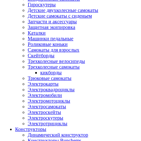
Гироскутеры
Детские двухколесные самокаты
Детские самокаты с сиденьем
Запчасти и аксессуары
Защитная экипировка
Каталки
Машинки педальные
Роликовые коньки
Самокаты для взрослых
Скейтборды
Трехколесные велосипеды
Трехколесные самокаты
кикборды
Трюковые самокаты
Электрокарты
Электроквадроциклы
Электромобили
Электромотоциклы
Электросамокаты
Электроскейты
Электроскутеры
Электротрициклы
Конструкторы
Динамический конструктор
Конструкторы Bunchems