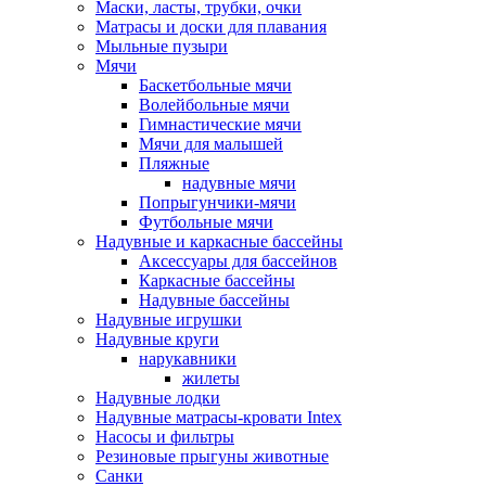
Маски, ласты, трубки, очки
Матрасы и доски для плавания
Мыльные пузыри
Мячи
Баскетбольные мячи
Волейбольные мячи
Гимнастические мячи
Мячи для малышей
Пляжные
надувные мячи
Попрыгунчики-мячи
Футбольные мячи
Надувные и каркасные бассейны
Аксессуары для бассейнов
Каркасные бассейны
Надувные бассейны
Надувные игрушки
Надувные круги
нарукавники
жилеты
Надувные лодки
Надувные матрасы-кровати Intex
Насосы и фильтры
Резиновые прыгуны животные
Санки