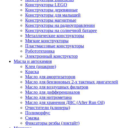
Конструкторы LEGO
Конструкторы деревянные
Конструкторы для малышей
Конструкторы магнитные
Конструкторы на радиоуправлении
Конструкторы на солнечной батарее
Металлические конструкторы
Мягкие конструкторы
Пластмассовые конструкторы
Робототехника
Электронный конструктор
Масла и автохимия
Клеи (циакрин)
Краска
Масло для амортизаторов
Масло для бензиновых 2-х тактных двигателей
Масло для воздушных фильтров
Масло для дифференциалов
Масло для нитрометана
Масло для хранения ДВС (After Run Oil)
Очистители (клинеры)
Полиморфус
Смазка
Фиксаторы резбы (локтайт)