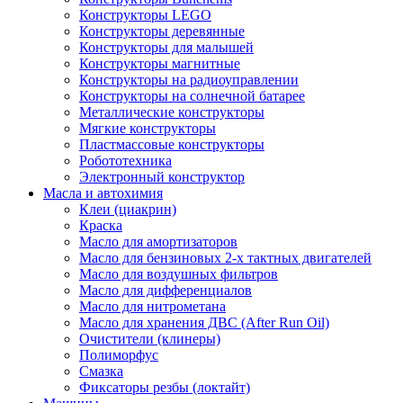
Конструкторы LEGO
Конструкторы деревянные
Конструкторы для малышей
Конструкторы магнитные
Конструкторы на радиоуправлении
Конструкторы на солнечной батарее
Металлические конструкторы
Мягкие конструкторы
Пластмассовые конструкторы
Робототехника
Электронный конструктор
Масла и автохимия
Клеи (циакрин)
Краска
Масло для амортизаторов
Масло для бензиновых 2-х тактных двигателей
Масло для воздушных фильтров
Масло для дифференциалов
Масло для нитрометана
Масло для хранения ДВС (After Run Oil)
Очистители (клинеры)
Полиморфус
Смазка
Фиксаторы резбы (локтайт)