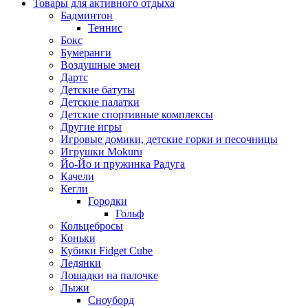
Товары для активного отдыха
Бадминтон
Теннис
Бокс
Бумеранги
Воздушные змеи
Дартс
Детские батуты
Детские палатки
Детские спортивные комплексы
Другие игры
Игровые домики, детские горки и песочницы
Игрушки Mokuru
Йо-Йо и пружинка Радуга
Качели
Кегли
Городки
Гольф
Кольцебросы
Коньки
Кубики Fidget Cube
Ледянки
Лошадки на палочке
Лыжи
Сноуборд