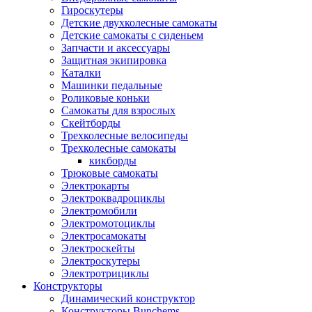
Гироскутеры
Детские двухколесные самокаты
Детские самокаты с сиденьем
Запчасти и аксессуары
Защитная экипировка
Каталки
Машинки педальные
Роликовые коньки
Самокаты для взрослых
Скейтборды
Трехколесные велосипеды
Трехколесные самокаты
кикборды
Трюковые самокаты
Электрокарты
Электроквадроциклы
Электромобили
Электромотоциклы
Электросамокаты
Электроскейты
Электроскутеры
Электротрициклы
Конструкторы
Динамический конструктор
Конструкторы Bunchems