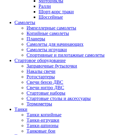
Мотоциклы
Ралли
Шорт-корс траки
Шоссейные
Самолеты
Импеллерные самолеты
Копийные самолеты
Планеры
Самолеты для начинающих
Самолеты игрушки
Спортивные и пилотажные самолеты
Стартовое оборудование
Заправочные бутылочки
Накалы свечи
Ротостартеры
Свечи бензо ДВС
Свечи нитро ДВС
Стартовые наборы
Стартовые столы и аксессуары
Термометры
Танки
Танки копийные
Танки-игрушки
Танки-шпионы
Танковые бои