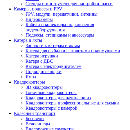
Стенды и инструмент для настройки шасси
Камеры, подвесы и FPV
FPV, модули, передатчики, антенны
Видеокамеры
Кабели и конекторы подключения
видеооборудования
Подвесы, стедикамы и аксессуары
Катера и яхты
Запчасти к катерам и яхтам
Катера для рыбалки с эхолотами и кормушками
Катера игрушки
Катера с ДВС
Катера с электродвигателем
Подводные лодки
Яхты
Квадрокоптеры
3D квадрокоптеры
Гоночные квадрокоптеры
Квадрокоптеры для начинающих
Квадрокоптеры профессиональные для съемки
Квадрокоптеры с камерой
Колесный транспорт
Беговелы
Велосипеды
Внедорожные самокаты