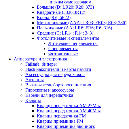
низким саморазрядом
Большие (D; LR20; R20; 373)
Квадратные (3336;3R12)
Крона (9V; 6F22)
Мизинчиковые (AAA; LR03; FR03; R03; 286)
Пальчиковые (AA; LR6; FR6; R6; 316)
Средние (C; LR14; R14; 343)
Фотолитиевые и спецэлементы
Литиевые спецэлементы
Спецэлементы
Фотолитиевые
Аппаратура и электроника
Failsafe, биперы
Flash накопители и карты памяти
Аксессуары для передатчиков
Антенны
Выключатель бортового питания
Гироскопы и аксессуары
Кабели для передатчика
Кварцы
Кварцы передатчика AM 27Mhz
Кварцы передатчика AM 40Mhz
Кварцы передатчика FM
Кварцы приемника FM
Кварцы приемника двойного