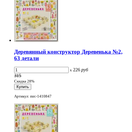
Деревянный конструктор Деревенька №2,
63 детали
226
руб
x
315
Скидка 28%
Артикул: mrc-1410847