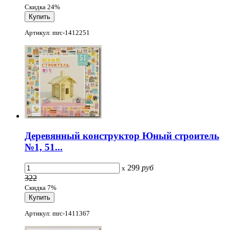
Скидка 24%
Артикул: mrc-1412251
Деревянный конструктор Юный строитель
№1, 51...
299
руб
x
322
Скидка 7%
Артикул: mrc-1411367