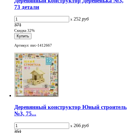
Деревянный конструктор Деревенька №3,
73 детали
252
руб
x
371
Скидка 32%
Артикул: mrc-1412667
Деревянный конструктор Юный строитель
№3, 75...
266
руб
x
351