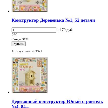
Конструктор Деревенька №1, 52 детали
179
руб
x
260
Скидка 31%
Артикул: mrc-1409391
Деревянный конструктор Юный строитель
№4, 84...