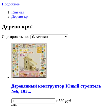
Подробнее
Главная
Дерево кря!
Дерево кря!
Сортировать по:
Деревянный конструктор Юный строитель
№6, 103...
589
руб
x
621