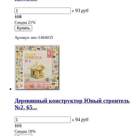
93
руб
x
118
Скидка 21%
Артикул: mrc-1404035
Деревянный конструктор Юный строитель
№2, 65...
94
руб
x
115
Скидка 18%