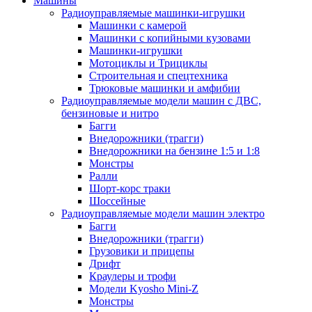
Машины
Радиоуправляемые машинки-игрушки
Машинки с камерой
Машинки с копийными кузовами
Машинки-игрушки
Мотоциклы и Трициклы
Строительная и спецтехника
Трюковые машинки и амфибии
Радиоуправляемые модели машин с ДВС,
бензиновые и нитро
Багги
Внедорожники (трагги)
Внедорожники на бензине 1:5 и 1:8
Монстры
Ралли
Шорт-корс траки
Шоссейные
Радиоуправляемые модели машин электро
Багги
Внедорожники (трагги)
Грузовики и прицепы
Дрифт
Краулеры и трофи
Модели Kyosho Mini-Z
Монстры