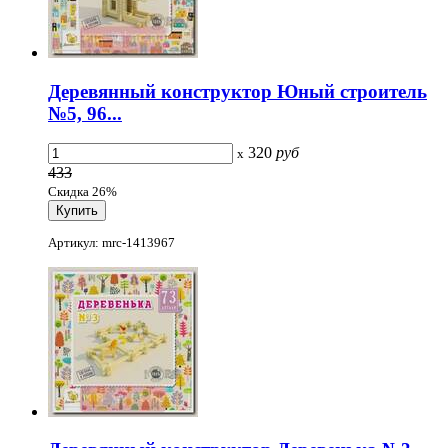
Деревянный конструктор Юный строитель
№5, 96...
320
руб
x
433
Скидка 26%
Артикул: mrc-1413967