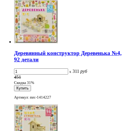
Деревянный конструктор Деревенька №4,
92 детали
311
руб
x
451
Скидка 31%
Артикул: mrc-1414227