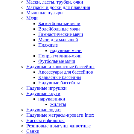
Маски, ласты, трубки, очки
Матрасы и доски для плавания
Мыльные пузыри
Мячи
Баскетбольные мячи
Волейбольные мячи
Гимнастические мячи
Мячи для малышей
Пляжные
надувные мячи
Попрыгунчики-мячи
Футбольные мячи
Надувные и каркасные бассейны
Аксессуары для бассейнов
Каркасные бассейны
Надувные бассейны
Надувные игрушки
Надувные круги
нарукавники
жилеты
Надувные лодки
Надувные матрасы-кровати Intex
Насосы и фильтры
Резиновые прыгуны животные
Санки