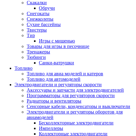
Скакалки
Обручи
Снегокаты
Снежколепы
Сухие бассейны
Твистеры
Тир
Игры с мишенью
Товары для игры в песочнице
Тренажеры
Тюбинги
Санки-ватрушки
Топливо
Топливо для авиа моделей и катеров
Топливо для автомоделей
Электродвигатели и регуляторы скорости
Аксессуары и запчасти для электродвигателей
Программаторы для регуляторов скорости
Радиаторы и вентиляторы
Сенсорные кабели, конденсаторы и выключатели
Электродвигатели и регуляторы оборотов для
авиамоделей
Бесколлекторные электродвигатели
Импеллеры
Коллекторные электродвигатели