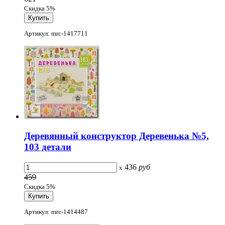
Скидка 5%
Артикул: mrc-1417711
Деревянный конструктор Деревенька №5,
103 детали
436
руб
x
459
Скидка 5%
Артикул: mrc-1414487