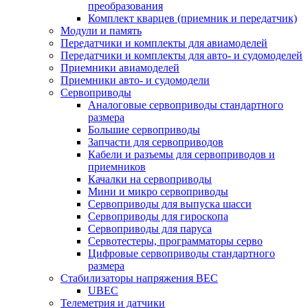
преобразования
Комплект кварцев (приемник и передатчик)
Модули и память
Передатчики и комплекты для авиамоделей
Передатчики и комплекты для авто- и судомоделей
Приемники авиамоделей
Приемники авто- и судомодели
Сервоприводы
Аналоговые сервоприводы стандартного
размера
Большие сервоприводы
Запчасти для сервоприводов
Кабели и разъемы для сервоприводов и
приемников
Качалки на сервоприводы
Мини и микро сервоприводы
Сервоприводы для выпуска шасси
Сервоприводы для гироскопа
Сервоприводы для паруса
Сервотестеры, программаторы серво
Цифровые сервоприводы стандартного
размера
Стабилизаторы напряжения BEC
UBEC
Телеметрия и датчики