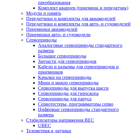
преобразования
Комплект кварцев (приемник и передатчик)
Модули и память
Передатчики и комплекты для авиамоделей
Передатчики и комплекты для авто- и судомоделей
Приемники авиамоделей
Приемники авто- и судомодели
Сервоприводы
Аналоговые сервоприводы стандартного
размера
Большие сервоприводы
Запчасти для сервоприводов
Кабели и разъемы для сервоприводов и
приемников
Качалки на сервоприводы
Мини и микро сервоприводы
Сервоприводы для выпуска шасси
Сервоприводы для гироскопа
Сервоприводы для паруса
Сервотестеры, программаторы серво
Цифровые сервоприводы стандартного
размера
Стабилизаторы напряжения BEC
UBEC
Телеметрия и датчики