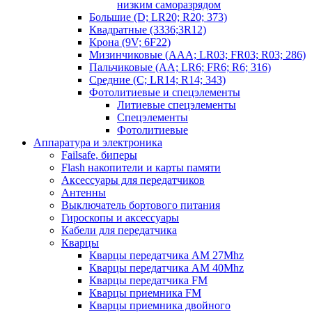
низким саморазрядом
Большие (D; LR20; R20; 373)
Квадратные (3336;3R12)
Крона (9V; 6F22)
Мизинчиковые (AAA; LR03; FR03; R03; 286)
Пальчиковые (AA; LR6; FR6; R6; 316)
Средние (C; LR14; R14; 343)
Фотолитиевые и спецэлементы
Литиевые спецэлементы
Спецэлементы
Фотолитиевые
Аппаратура и электроника
Failsafe, биперы
Flash накопители и карты памяти
Аксессуары для передатчиков
Антенны
Выключатель бортового питания
Гироскопы и аксессуары
Кабели для передатчика
Кварцы
Кварцы передатчика AM 27Mhz
Кварцы передатчика AM 40Mhz
Кварцы передатчика FM
Кварцы приемника FM
Кварцы приемника двойного