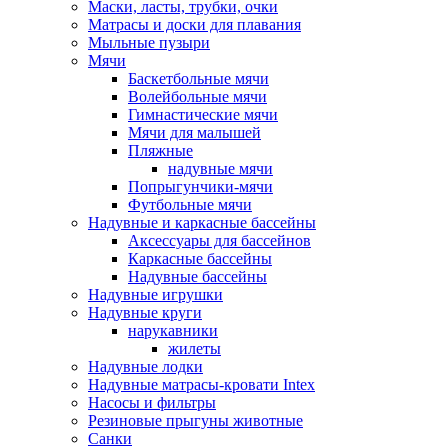
Маски, ласты, трубки, очки
Матрасы и доски для плавания
Мыльные пузыри
Мячи
Баскетбольные мячи
Волейбольные мячи
Гимнастические мячи
Мячи для малышей
Пляжные
надувные мячи
Попрыгунчики-мячи
Футбольные мячи
Надувные и каркасные бассейны
Аксессуары для бассейнов
Каркасные бассейны
Надувные бассейны
Надувные игрушки
Надувные круги
нарукавники
жилеты
Надувные лодки
Надувные матрасы-кровати Intex
Насосы и фильтры
Резиновые прыгуны животные
Санки