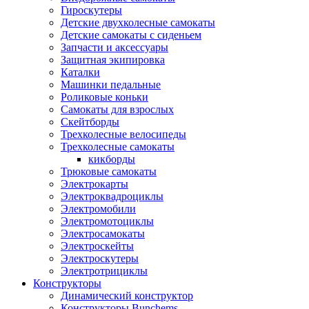
Гироскутеры
Детские двухколесные самокаты
Детские самокаты с сиденьем
Запчасти и аксессуары
Защитная экипировка
Каталки
Машинки педальные
Роликовые коньки
Самокаты для взрослых
Скейтборды
Трехколесные велосипеды
Трехколесные самокаты
кикборды
Трюковые самокаты
Электрокарты
Электроквадроциклы
Электромобили
Электромотоциклы
Электросамокаты
Электроскейты
Электроскутеры
Электротрициклы
Конструкторы
Динамический конструктор
Конструкторы Bunchems