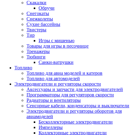
Скакалки
Обручи
Снегокаты
Снежколепы
Сухие бассейны
Твистеры
Тир
Игры с мишенью
Товары для игры в песочнице
Тренажеры
Тюбинги
Санки-ватрушки
Топливо
Топливо для авиа моделей и катеров
Топливо для автомоделей
Электродвигатели и регуляторы скорости
Аксессуары и запчасти для электродвигателей
Программаторы для регуляторов скорости
Радиаторы и вентиляторы
Сенсорные кабели, конденсаторы и выключатели
Электродвигатели и регуляторы оборотов для
авиамоделей
Бесколлекторные электродвигатели
Импеллеры
Коллекторные электродвигатели