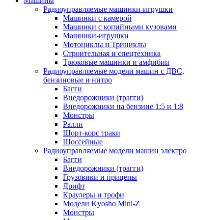
Машины
Радиоуправляемые машинки-игрушки
Машинки с камерой
Машинки с копийными кузовами
Машинки-игрушки
Мотоциклы и Трициклы
Строительная и спецтехника
Трюковые машинки и амфибии
Радиоуправляемые модели машин с ДВС,
бензиновые и нитро
Багги
Внедорожники (трагги)
Внедорожники на бензине 1:5 и 1:8
Монстры
Ралли
Шорт-корс траки
Шоссейные
Радиоуправляемые модели машин электро
Багги
Внедорожники (трагги)
Грузовики и прицепы
Дрифт
Краулеры и трофи
Модели Kyosho Mini-Z
Монстры