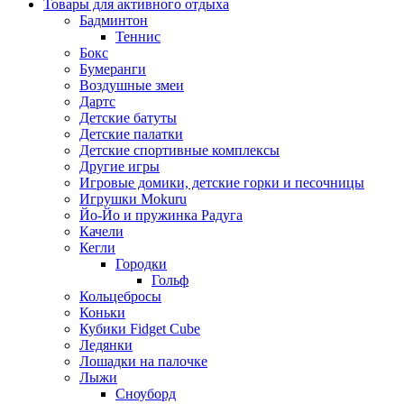
Товары для активного отдыха
Бадминтон
Теннис
Бокс
Бумеранги
Воздушные змеи
Дартс
Детские батуты
Детские палатки
Детские спортивные комплексы
Другие игры
Игровые домики, детские горки и песочницы
Игрушки Mokuru
Йо-Йо и пружинка Радуга
Качели
Кегли
Городки
Гольф
Кольцебросы
Коньки
Кубики Fidget Cube
Ледянки
Лошадки на палочке
Лыжи
Сноуборд