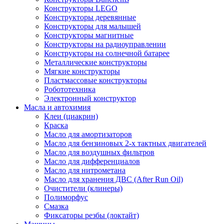
Конструкторы LEGO
Конструкторы деревянные
Конструкторы для малышей
Конструкторы магнитные
Конструкторы на радиоуправлении
Конструкторы на солнечной батарее
Металлические конструкторы
Мягкие конструкторы
Пластмассовые конструкторы
Робототехника
Электронный конструктор
Масла и автохимия
Клеи (циакрин)
Краска
Масло для амортизаторов
Масло для бензиновых 2-х тактных двигателей
Масло для воздушных фильтров
Масло для дифференциалов
Масло для нитрометана
Масло для хранения ДВС (After Run Oil)
Очистители (клинеры)
Полиморфус
Смазка
Фиксаторы резбы (локтайт)