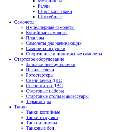
Мотоциклы
Ралли
Шорт-корс траки
Шоссейные
Самолеты
Импеллерные самолеты
Копийные самолеты
Планеры
Самолеты для начинающих
Самолеты игрушки
Спортивные и пилотажные самолеты
Стартовое оборудование
Заправочные бутылочки
Накалы свечи
Ротостартеры
Свечи бензо ДВС
Свечи нитро ДВС
Стартовые наборы
Стартовые столы и аксессуары
Термометры
Танки
Танки копийные
Танки-игрушки
Танки-шпионы
Танковые бои