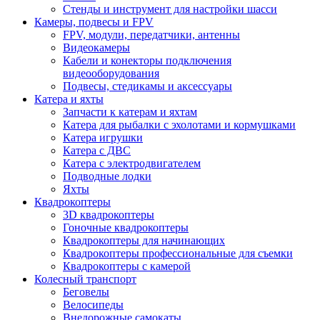
Стенды и инструмент для настройки шасси
Камеры, подвесы и FPV
FPV, модули, передатчики, антенны
Видеокамеры
Кабели и конекторы подключения
видеооборудования
Подвесы, стедикамы и аксессуары
Катера и яхты
Запчасти к катерам и яхтам
Катера для рыбалки с эхолотами и кормушками
Катера игрушки
Катера с ДВС
Катера с электродвигателем
Подводные лодки
Яхты
Квадрокоптеры
3D квадрокоптеры
Гоночные квадрокоптеры
Квадрокоптеры для начинающих
Квадрокоптеры профессиональные для съемки
Квадрокоптеры с камерой
Колесный транспорт
Беговелы
Велосипеды
Внедорожные самокаты