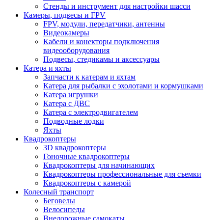
Стенды и инструмент для настройки шасси
Камеры, подвесы и FPV
FPV, модули, передатчики, антенны
Видеокамеры
Кабели и конекторы подключения
видеооборудования
Подвесы, стедикамы и аксессуары
Катера и яхты
Запчасти к катерам и яхтам
Катера для рыбалки с эхолотами и кормушками
Катера игрушки
Катера с ДВС
Катера с электродвигателем
Подводные лодки
Яхты
Квадрокоптеры
3D квадрокоптеры
Гоночные квадрокоптеры
Квадрокоптеры для начинающих
Квадрокоптеры профессиональные для съемки
Квадрокоптеры с камерой
Колесный транспорт
Беговелы
Велосипеды
Внедорожные самокаты