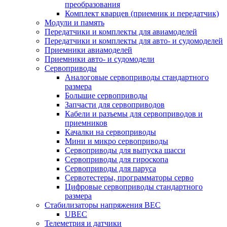
преобразования
Комплект кварцев (приемник и передатчик)
Модули и память
Передатчики и комплекты для авиамоделей
Передатчики и комплекты для авто- и судомоделей
Приемники авиамоделей
Приемники авто- и судомодели
Сервоприводы
Аналоговые сервоприводы стандартного
размера
Большие сервоприводы
Запчасти для сервоприводов
Кабели и разъемы для сервоприводов и
приемников
Качалки на сервоприводы
Мини и микро сервоприводы
Сервоприводы для выпуска шасси
Сервоприводы для гироскопа
Сервоприводы для паруса
Сервотестеры, программаторы серво
Цифровые сервоприводы стандартного
размера
Стабилизаторы напряжения BEC
UBEC
Телеметрия и датчики