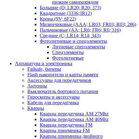
низким саморазрядом
Большие (D; LR20; R20; 373)
Квадратные (3336;3R12)
Крона (9V; 6F22)
Мизинчиковые (AAA; LR03; FR03; R03; 286)
Пальчиковые (AA; LR6; FR6; R6; 316)
Средние (C; LR14; R14; 343)
Фотолитиевые и спецэлементы
Литиевые спецэлементы
Спецэлементы
Фотолитиевые
Аппаратура и электроника
Failsafe, биперы
Flash накопители и карты памяти
Аксессуары для передатчиков
Антенны
Выключатель бортового питания
Гироскопы и аксессуары
Кабели для передатчика
Кварцы
Кварцы передатчика AM 27Mhz
Кварцы передатчика AM 40Mhz
Кварцы передатчика FM
Кварцы приемника FM
Кварцы приемника двойного