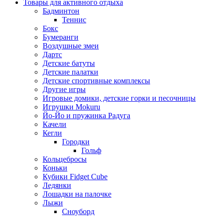
Товары для активного отдыха
Бадминтон
Теннис
Бокс
Бумеранги
Воздушные змеи
Дартс
Детские батуты
Детские палатки
Детские спортивные комплексы
Другие игры
Игровые домики, детские горки и песочницы
Игрушки Mokuru
Йо-Йо и пружинка Радуга
Качели
Кегли
Городки
Гольф
Кольцебросы
Коньки
Кубики Fidget Cube
Ледянки
Лошадки на палочке
Лыжи
Сноуборд