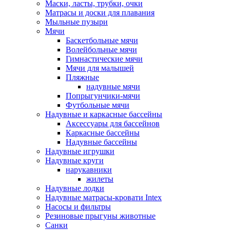
Маски, ласты, трубки, очки
Матрасы и доски для плавания
Мыльные пузыри
Мячи
Баскетбольные мячи
Волейбольные мячи
Гимнастические мячи
Мячи для малышей
Пляжные
надувные мячи
Попрыгунчики-мячи
Футбольные мячи
Надувные и каркасные бассейны
Аксессуары для бассейнов
Каркасные бассейны
Надувные бассейны
Надувные игрушки
Надувные круги
нарукавники
жилеты
Надувные лодки
Надувные матрасы-кровати Intex
Насосы и фильтры
Резиновые прыгуны животные
Санки