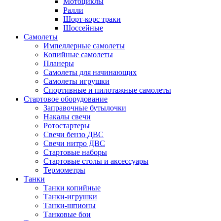
Мотоциклы
Ралли
Шорт-корс траки
Шоссейные
Самолеты
Импеллерные самолеты
Копийные самолеты
Планеры
Самолеты для начинающих
Самолеты игрушки
Спортивные и пилотажные самолеты
Стартовое оборудование
Заправочные бутылочки
Накалы свечи
Ротостартеры
Свечи бензо ДВС
Свечи нитро ДВС
Стартовые наборы
Стартовые столы и аксессуары
Термометры
Танки
Танки копийные
Танки-игрушки
Танки-шпионы
Танковые бои