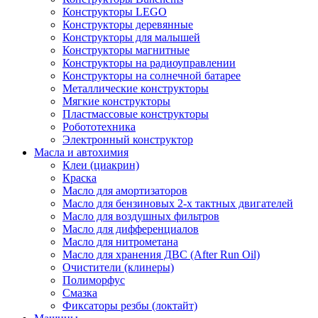
Конструкторы LEGO
Конструкторы деревянные
Конструкторы для малышей
Конструкторы магнитные
Конструкторы на радиоуправлении
Конструкторы на солнечной батарее
Металлические конструкторы
Мягкие конструкторы
Пластмассовые конструкторы
Робототехника
Электронный конструктор
Масла и автохимия
Клеи (циакрин)
Краска
Масло для амортизаторов
Масло для бензиновых 2-х тактных двигателей
Масло для воздушных фильтров
Масло для дифференциалов
Масло для нитрометана
Масло для хранения ДВС (After Run Oil)
Очистители (клинеры)
Полиморфус
Смазка
Фиксаторы резбы (локтайт)