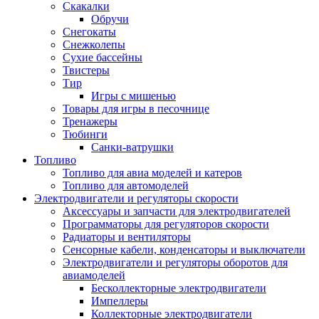
Скакалки
Обручи
Снегокаты
Снежколепы
Сухие бассейны
Твистеры
Тир
Игры с мишенью
Товары для игры в песочнице
Тренажеры
Тюбинги
Санки-ватрушки
Топливо
Топливо для авиа моделей и катеров
Топливо для автомоделей
Электродвигатели и регуляторы скорости
Аксессуары и запчасти для электродвигателей
Программаторы для регуляторов скорости
Радиаторы и вентиляторы
Сенсорные кабели, конденсаторы и выключатели
Электродвигатели и регуляторы оборотов для
авиамоделей
Бесколлекторные электродвигатели
Импеллеры
Коллекторные электродвигатели