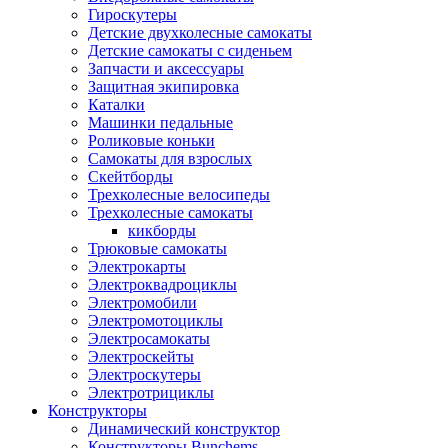
Гироскутеры
Детские двухколесные самокаты
Детские самокаты с сиденьем
Запчасти и аксессуары
Защитная экипировка
Каталки
Машинки педальные
Роликовые коньки
Самокаты для взрослых
Скейтборды
Трехколесные велосипеды
Трехколесные самокаты
кикборды
Трюковые самокаты
Электрокарты
Электроквадроциклы
Электромобили
Электромотоциклы
Электросамокаты
Электроскейты
Электроскутеры
Электротрициклы
Конструкторы
Динамический конструктор
Конструкторы Bunchems