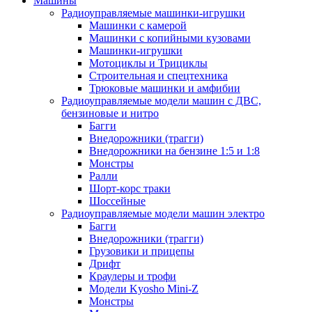
Машины
Радиоуправляемые машинки-игрушки
Машинки с камерой
Машинки с копийными кузовами
Машинки-игрушки
Мотоциклы и Трициклы
Строительная и спецтехника
Трюковые машинки и амфибии
Радиоуправляемые модели машин с ДВС,
бензиновые и нитро
Багги
Внедорожники (трагги)
Внедорожники на бензине 1:5 и 1:8
Монстры
Ралли
Шорт-корс траки
Шоссейные
Радиоуправляемые модели машин электро
Багги
Внедорожники (трагги)
Грузовики и прицепы
Дрифт
Краулеры и трофи
Модели Kyosho Mini-Z
Монстры