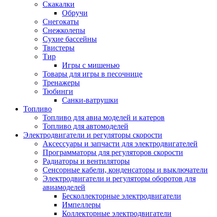
Скакалки
Обручи
Снегокаты
Снежколепы
Сухие бассейны
Твистеры
Тир
Игры с мишенью
Товары для игры в песочнице
Тренажеры
Тюбинги
Санки-ватрушки
Топливо
Топливо для авиа моделей и катеров
Топливо для автомоделей
Электродвигатели и регуляторы скорости
Аксессуары и запчасти для электродвигателей
Программаторы для регуляторов скорости
Радиаторы и вентиляторы
Сенсорные кабели, конденсаторы и выключатели
Электродвигатели и регуляторы оборотов для
авиамоделей
Бесколлекторные электродвигатели
Импеллеры
Коллекторные электродвигатели