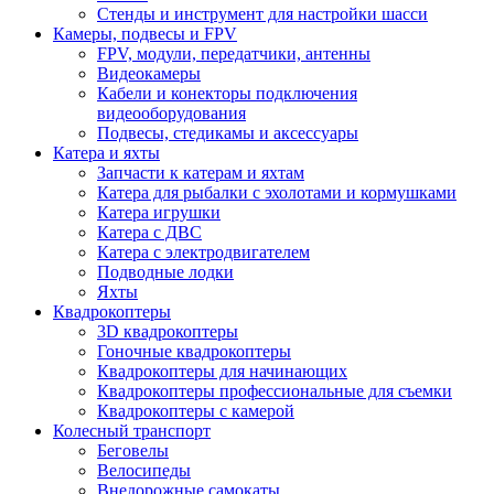
Стенды и инструмент для настройки шасси
Камеры, подвесы и FPV
FPV, модули, передатчики, антенны
Видеокамеры
Кабели и конекторы подключения
видеооборудования
Подвесы, стедикамы и аксессуары
Катера и яхты
Запчасти к катерам и яхтам
Катера для рыбалки с эхолотами и кормушками
Катера игрушки
Катера с ДВС
Катера с электродвигателем
Подводные лодки
Яхты
Квадрокоптеры
3D квадрокоптеры
Гоночные квадрокоптеры
Квадрокоптеры для начинающих
Квадрокоптеры профессиональные для съемки
Квадрокоптеры с камерой
Колесный транспорт
Беговелы
Велосипеды
Внедорожные самокаты