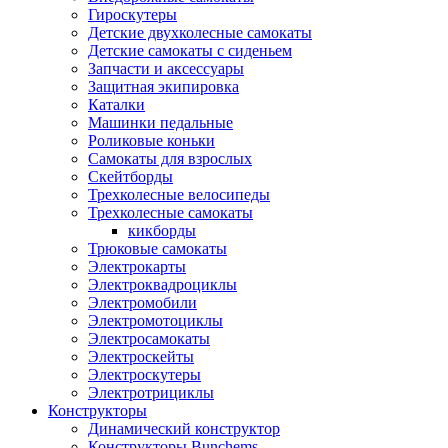
Гироскутеры
Детские двухколесные самокаты
Детские самокаты с сиденьем
Запчасти и аксессуары
Защитная экипировка
Каталки
Машинки педальные
Роликовые коньки
Самокаты для взрослых
Скейтборды
Трехколесные велосипеды
Трехколесные самокаты
кикборды
Трюковые самокаты
Электрокарты
Электроквадроциклы
Электромобили
Электромотоциклы
Электросамокаты
Электроскейты
Электроскутеры
Электротрициклы
Конструкторы
Динамический конструктор
Конструкторы Bunchems