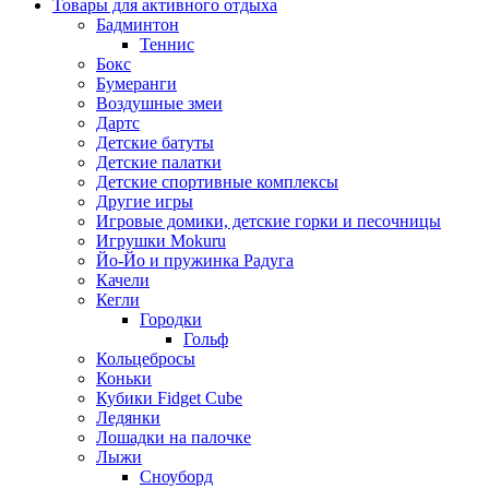
Товары для активного отдыха
Бадминтон
Теннис
Бокс
Бумеранги
Воздушные змеи
Дартс
Детские батуты
Детские палатки
Детские спортивные комплексы
Другие игры
Игровые домики, детские горки и песочницы
Игрушки Mokuru
Йо-Йо и пружинка Радуга
Качели
Кегли
Городки
Гольф
Кольцебросы
Коньки
Кубики Fidget Cube
Ледянки
Лошадки на палочке
Лыжи
Сноуборд