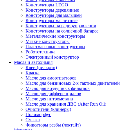
Конструкторы LEGO
Конструкторы деревянные
Конструкторы для малышей
Конструкторы магнитные
Конструкторы на радиоуправлении
Конструкторы на солнечной батарее
Металлические конструкторы
Мягкие конструкторы
Пластмассовые конструкторы
Робототехника
Электронный конструктор
Масла и автохимия
Клеи (циакрин)
Краска
Масло для амортизаторов
Масло для бензиновых 2-х тактных двигателей
Масло для воздушных фильтров
Масло для дифференциалов
Масло для нитрометана
Масло для хранения ДВС (After Run Oil)
Очистители (клинеры)
Полиморфус
Смазка
Фиксаторы резбы (локтайт)