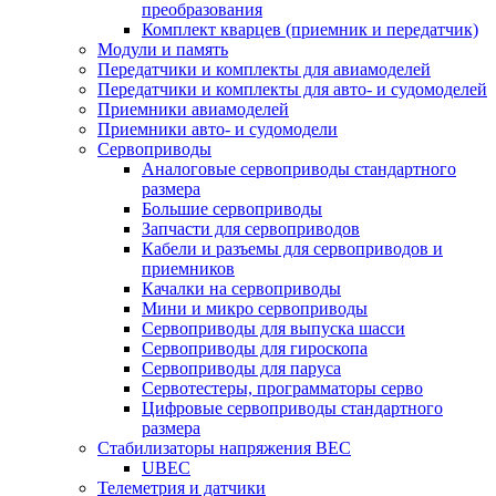
преобразования
Комплект кварцев (приемник и передатчик)
Модули и память
Передатчики и комплекты для авиамоделей
Передатчики и комплекты для авто- и судомоделей
Приемники авиамоделей
Приемники авто- и судомодели
Сервоприводы
Аналоговые сервоприводы стандартного
размера
Большие сервоприводы
Запчасти для сервоприводов
Кабели и разъемы для сервоприводов и
приемников
Качалки на сервоприводы
Мини и микро сервоприводы
Сервоприводы для выпуска шасси
Сервоприводы для гироскопа
Сервоприводы для паруса
Сервотестеры, программаторы серво
Цифровые сервоприводы стандартного
размера
Стабилизаторы напряжения BEC
UBEC
Телеметрия и датчики