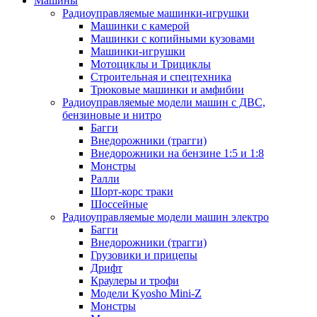
Машины
Радиоуправляемые машинки-игрушки
Машинки с камерой
Машинки с копийными кузовами
Машинки-игрушки
Мотоциклы и Трициклы
Строительная и спецтехника
Трюковые машинки и амфибии
Радиоуправляемые модели машин с ДВС,
бензиновые и нитро
Багги
Внедорожники (трагги)
Внедорожники на бензине 1:5 и 1:8
Монстры
Ралли
Шорт-корс траки
Шоссейные
Радиоуправляемые модели машин электро
Багги
Внедорожники (трагги)
Грузовики и прицепы
Дрифт
Краулеры и трофи
Модели Kyosho Mini-Z
Монстры