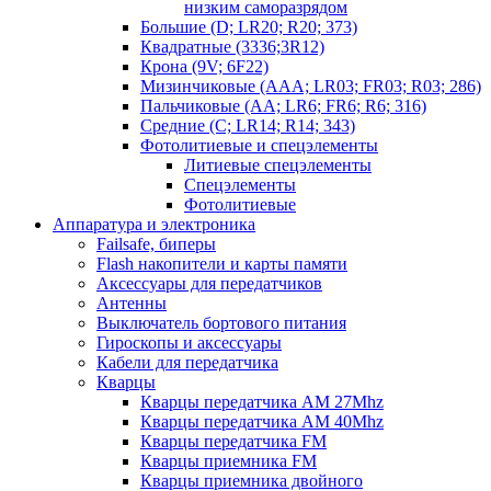
низким саморазрядом
Большие (D; LR20; R20; 373)
Квадратные (3336;3R12)
Крона (9V; 6F22)
Мизинчиковые (AAA; LR03; FR03; R03; 286)
Пальчиковые (AA; LR6; FR6; R6; 316)
Средние (C; LR14; R14; 343)
Фотолитиевые и спецэлементы
Литиевые спецэлементы
Спецэлементы
Фотолитиевые
Аппаратура и электроника
Failsafe, биперы
Flash накопители и карты памяти
Аксессуары для передатчиков
Антенны
Выключатель бортового питания
Гироскопы и аксессуары
Кабели для передатчика
Кварцы
Кварцы передатчика AM 27Mhz
Кварцы передатчика AM 40Mhz
Кварцы передатчика FM
Кварцы приемника FM
Кварцы приемника двойного