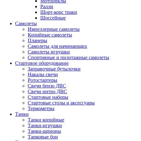
Мотоциклы
Ралли
Шорт-корс траки
Шоссейные
Самолеты
Импеллерные самолеты
Копийные самолеты
Планеры
Самолеты для начинающих
Самолеты игрушки
Спортивные и пилотажные самолеты
Стартовое оборудование
Заправочные бутылочки
Накалы свечи
Ротостартеры
Свечи бензо ДВС
Свечи нитро ДВС
Стартовые наборы
Стартовые столы и аксессуары
Термометры
Танки
Танки копийные
Танки-игрушки
Танки-шпионы
Танковые бои