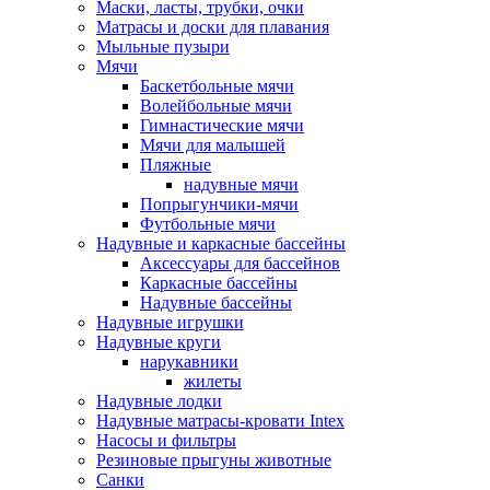
Маски, ласты, трубки, очки
Матрасы и доски для плавания
Мыльные пузыри
Мячи
Баскетбольные мячи
Волейбольные мячи
Гимнастические мячи
Мячи для малышей
Пляжные
надувные мячи
Попрыгунчики-мячи
Футбольные мячи
Надувные и каркасные бассейны
Аксессуары для бассейнов
Каркасные бассейны
Надувные бассейны
Надувные игрушки
Надувные круги
нарукавники
жилеты
Надувные лодки
Надувные матрасы-кровати Intex
Насосы и фильтры
Резиновые прыгуны животные
Санки