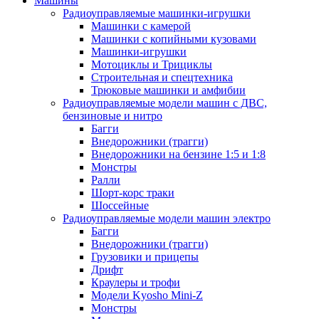
Машины
Радиоуправляемые машинки-игрушки
Машинки с камерой
Машинки с копийными кузовами
Машинки-игрушки
Мотоциклы и Трициклы
Строительная и спецтехника
Трюковые машинки и амфибии
Радиоуправляемые модели машин с ДВС,
бензиновые и нитро
Багги
Внедорожники (трагги)
Внедорожники на бензине 1:5 и 1:8
Монстры
Ралли
Шорт-корс траки
Шоссейные
Радиоуправляемые модели машин электро
Багги
Внедорожники (трагги)
Грузовики и прицепы
Дрифт
Краулеры и трофи
Модели Kyosho Mini-Z
Монстры