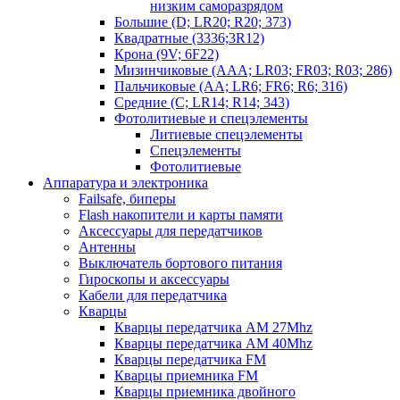
низким саморазрядом
Большие (D; LR20; R20; 373)
Квадратные (3336;3R12)
Крона (9V; 6F22)
Мизинчиковые (AAA; LR03; FR03; R03; 286)
Пальчиковые (AA; LR6; FR6; R6; 316)
Средние (C; LR14; R14; 343)
Фотолитиевые и спецэлементы
Литиевые спецэлементы
Спецэлементы
Фотолитиевые
Аппаратура и электроника
Failsafe, биперы
Flash накопители и карты памяти
Аксессуары для передатчиков
Антенны
Выключатель бортового питания
Гироскопы и аксессуары
Кабели для передатчика
Кварцы
Кварцы передатчика AM 27Mhz
Кварцы передатчика AM 40Mhz
Кварцы передатчика FM
Кварцы приемника FM
Кварцы приемника двойного