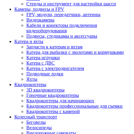
Стенды и инструмент для настройки шасси
Камеры, подвесы и FPV
FPV, модули, передатчики, антенны
Видеокамеры
Кабели и конекторы подключения
видеооборудования
Подвесы, стедикамы и аксессуары
Катера и яхты
Запчасти к катерам и яхтам
Катера для рыбалки с эхолотами и кормушками
Катера игрушки
Катера с ДВС
Катера с электродвигателем
Подводные лодки
Яхты
Квадрокоптеры
3D квадрокоптеры
Гоночные квадрокоптеры
Квадрокоптеры для начинающих
Квадрокоптеры профессиональные для съемки
Квадрокоптеры с камерой
Колесный транспорт
Беговелы
Велосипеды
Внедорожные самокаты