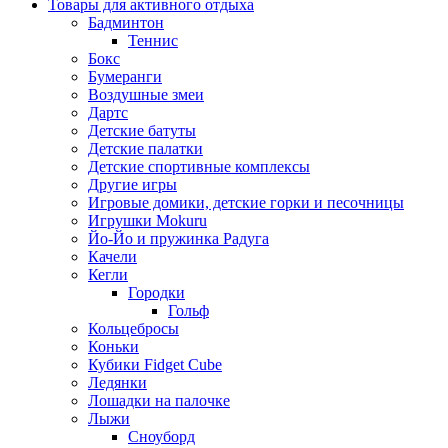
Товары для активного отдыха
Бадминтон
Теннис
Бокс
Бумеранги
Воздушные змеи
Дартс
Детские батуты
Детские палатки
Детские спортивные комплексы
Другие игры
Игровые домики, детские горки и песочницы
Игрушки Mokuru
Йо-Йо и пружинка Радуга
Качели
Кегли
Городки
Гольф
Кольцебросы
Коньки
Кубики Fidget Cube
Ледянки
Лошадки на палочке
Лыжи
Сноуборд