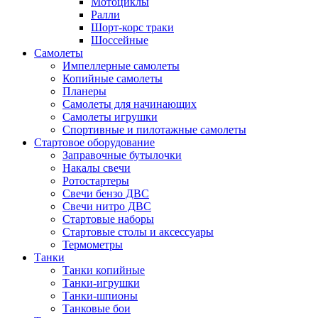
Мотоциклы
Ралли
Шорт-корс траки
Шоссейные
Самолеты
Импеллерные самолеты
Копийные самолеты
Планеры
Самолеты для начинающих
Самолеты игрушки
Спортивные и пилотажные самолеты
Стартовое оборудование
Заправочные бутылочки
Накалы свечи
Ротостартеры
Свечи бензо ДВС
Свечи нитро ДВС
Стартовые наборы
Стартовые столы и аксессуары
Термометры
Танки
Танки копийные
Танки-игрушки
Танки-шпионы
Танковые бои