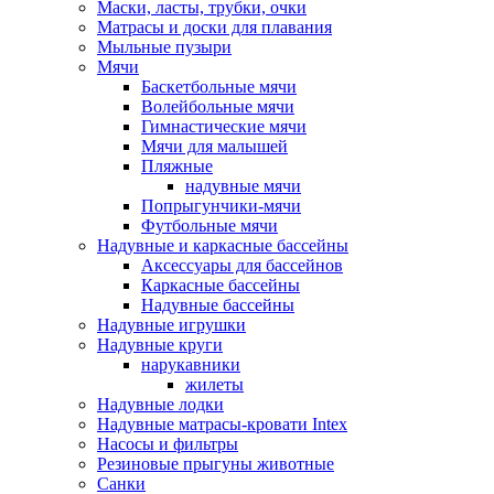
Маски, ласты, трубки, очки
Матрасы и доски для плавания
Мыльные пузыри
Мячи
Баскетбольные мячи
Волейбольные мячи
Гимнастические мячи
Мячи для малышей
Пляжные
надувные мячи
Попрыгунчики-мячи
Футбольные мячи
Надувные и каркасные бассейны
Аксессуары для бассейнов
Каркасные бассейны
Надувные бассейны
Надувные игрушки
Надувные круги
нарукавники
жилеты
Надувные лодки
Надувные матрасы-кровати Intex
Насосы и фильтры
Резиновые прыгуны животные
Санки