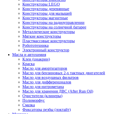
Конструкторы LEGO
Конструкторы деревянные
Конструкторы для малышей
Конструкторы магнитные
Конструкторы на радиоуправлении
Конструкторы на солнечной батарее
Металлические конструкторы
Мягкие конструкторы
Пластмассовые конструкторы
Робототехника
Электронный конструктор
Масла и автохимия
Клеи (циакрин)
Краска
Масло для амортизаторов
Масло для бензиновых 2-х тактных двигателей
Масло для воздушных фильтров
Масло для дифференциалов
Масло для нитрометана
Масло для хранения ДВС (After Run Oil)
Очистители (клинеры)
Полиморфус
Смазка
Фиксаторы резбы (локтайт)