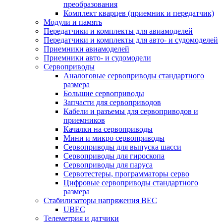
преобразования
Комплект кварцев (приемник и передатчик)
Модули и память
Передатчики и комплекты для авиамоделей
Передатчики и комплекты для авто- и судомоделей
Приемники авиамоделей
Приемники авто- и судомодели
Сервоприводы
Аналоговые сервоприводы стандартного
размера
Большие сервоприводы
Запчасти для сервоприводов
Кабели и разъемы для сервоприводов и
приемников
Качалки на сервоприводы
Мини и микро сервоприводы
Сервоприводы для выпуска шасси
Сервоприводы для гироскопа
Сервоприводы для паруса
Сервотестеры, программаторы серво
Цифровые сервоприводы стандартного
размера
Стабилизаторы напряжения BEC
UBEC
Телеметрия и датчики