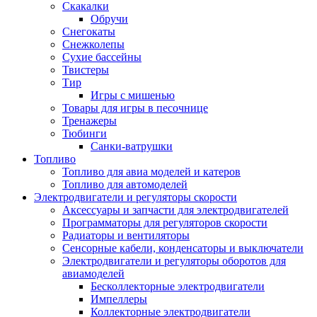
Скакалки
Обручи
Снегокаты
Снежколепы
Сухие бассейны
Твистеры
Тир
Игры с мишенью
Товары для игры в песочнице
Тренажеры
Тюбинги
Санки-ватрушки
Топливо
Топливо для авиа моделей и катеров
Топливо для автомоделей
Электродвигатели и регуляторы скорости
Аксессуары и запчасти для электродвигателей
Программаторы для регуляторов скорости
Радиаторы и вентиляторы
Сенсорные кабели, конденсаторы и выключатели
Электродвигатели и регуляторы оборотов для
авиамоделей
Бесколлекторные электродвигатели
Импеллеры
Коллекторные электродвигатели