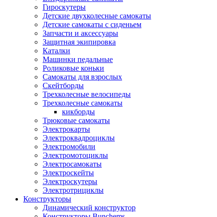
Гироскутеры
Детские двухколесные самокаты
Детские самокаты с сиденьем
Запчасти и аксессуары
Защитная экипировка
Каталки
Машинки педальные
Роликовые коньки
Самокаты для взрослых
Скейтборды
Трехколесные велосипеды
Трехколесные самокаты
кикборды
Трюковые самокаты
Электрокарты
Электроквадроциклы
Электромобили
Электромотоциклы
Электросамокаты
Электроскейты
Электроскутеры
Электротрициклы
Конструкторы
Динамический конструктор
Конструкторы Bunchems