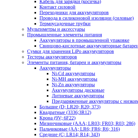
Кабель для зарядки (косичка)
Контакт силовой
Переходники для аккумуляторов
Провода в силиконовой изоляции (силовые)
Термоусадочные трубки
Мультиметры и аксессуары
Промышленные элементы питания
Аккумуляторы в промышленной упаковке
Свинцово-кислотные аккумуляторные батаре
Сумки для хранения LiPo аккумуляторов
Тестеры аккумуляторов
Элементы питания, батареи и аккумуляторы
Аккумуляторы
Ni-Cd аккумуляторы
Ni-MH аккумуляторы
Ni-Zn аккумуляторы
Аккумуляторы дисковые
Литиевые аккумуляторы
Предзаряженные аккумуляторы с низки
Большие (D; LR20; R20; 373)
Квадратные (3336;3R12)
Крона (9V; 6F22)
Мизинчиковые (AAA; LR03; FR03; R03; 286)
Пальчиковые (AA; LR6; FR6; R6; 316)
Средние (C; LR14; R14; 343)