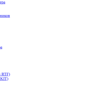
ера
мников
ра
ы RTF)
 KIT)