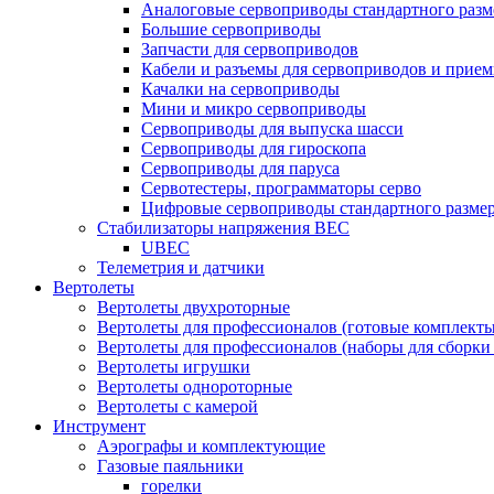
Аналоговые сервоприводы стандартного разм
Большие сервоприводы
Запчасти для сервоприводов
Кабели и разъемы для сервоприводов и прие
Качалки на сервоприводы
Мини и микро сервоприводы
Сервоприводы для выпуска шасси
Сервоприводы для гироскопа
Сервоприводы для паруса
Сервотестеры, программаторы серво
Цифровые сервоприводы стандартного разме
Стабилизаторы напряжения BEC
UBEC
Телеметрия и датчики
Вертолеты
Вертолеты двухроторные
Вертолеты для профессионалов (готовые комплект
Вертолеты для профессионалов (наборы для сборки
Вертолеты игрушки
Вертолеты однороторные
Вертолеты с камерой
Инструмент
Аэрографы и комплектующие
Газовые паяльники
горелки