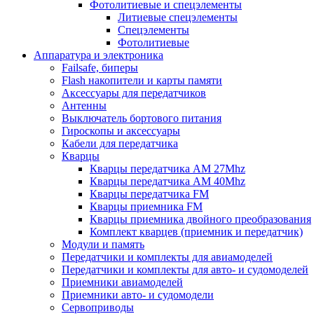
Фотолитиевые и спецэлементы
Литиевые спецэлементы
Спецэлементы
Фотолитиевые
Аппаратура и электроника
Failsafe, биперы
Flash накопители и карты памяти
Аксессуары для передатчиков
Антенны
Выключатель бортового питания
Гироскопы и аксессуары
Кабели для передатчика
Кварцы
Кварцы передатчика AM 27Mhz
Кварцы передатчика AM 40Mhz
Кварцы передатчика FM
Кварцы приемника FM
Кварцы приемника двойного преобразования
Комплект кварцев (приемник и передатчик)
Модули и память
Передатчики и комплекты для авиамоделей
Передатчики и комплекты для авто- и судомоделей
Приемники авиамоделей
Приемники авто- и судомодели
Сервоприводы