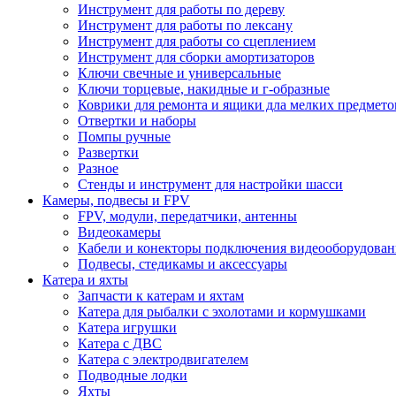
Инструмент для работы по дереву
Инструмент для работы по лексану
Инструмент для работы со сцеплением
Инструмент для сборки амортизаторов
Ключи свечные и универсальные
Ключи торцевые, накидные и г-образные
Коврики для ремонта и ящики дла мелких предмето
Отвертки и наборы
Помпы ручные
Развертки
Разное
Стенды и инструмент для настройки шасси
Камеры, подвесы и FPV
FPV, модули, передатчики, антенны
Видеокамеры
Кабели и конекторы подключения видеооборудован
Подвесы, стедикамы и аксессуары
Катера и яхты
Запчасти к катерам и яхтам
Катера для рыбалки с эхолотами и кормушками
Катера игрушки
Катера с ДВС
Катера с электродвигателем
Подводные лодки
Яхты