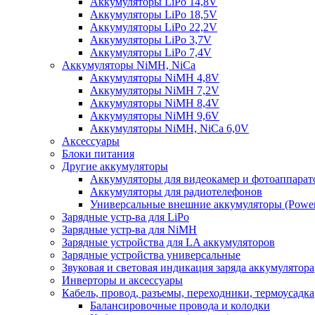
Аккумуляторы LiPo 14,8V
Аккумуляторы LiPo 18,5V
Аккумуляторы LiPo 22,2V
Аккумуляторы LiPo 3,7V
Аккумуляторы LiPo 7,4V
Аккумуляторы NiMH, NiCa
Аккумуляторы NiMH 4,8V
Аккумуляторы NiMH 7,2V
Аккумуляторы NiMH 8,4V
Аккумуляторы NiMH 9,6V
Аккумуляторы NiMH, NiCa 6,0V
Аксессуары
Блоки питания
Другие аккумуляторы
Аккумуляторы для видеокамер и фотоаппарат
Аккумуляторы для радиотелефонов
Универсальные внешние аккумуляторы (Power
Зарядные устр-ва для LiPo
Зарядные устр-ва для NiMH
Зарядные устройства для LA аккумуляторов
Зарядные устройства универсальные
Звуковая и световая индикация заряда аккумулятора
Инверторы и аксессуары
Кабель, провод, разъемы, переходники, термоусадка
Балансировочные провода и колодки