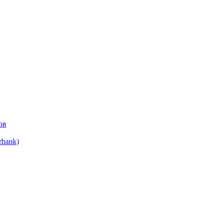
ов
bank)