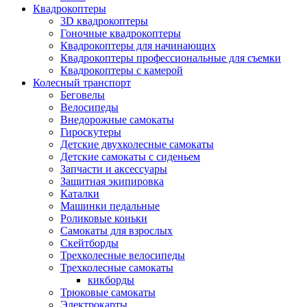
Квадрокоптеры
3D квадрокоптеры
Гоночные квадрокоптеры
Квадрокоптеры для начинающих
Квадрокоптеры профессиональные для съемки
Квадрокоптеры с камерой
Колесный транспорт
Беговелы
Велосипеды
Внедорожные самокаты
Гироскутеры
Детские двухколесные самокаты
Детские самокаты с сиденьем
Запчасти и аксессуары
Защитная экипировка
Каталки
Машинки педальные
Роликовые коньки
Самокаты для взрослых
Скейтборды
Трехколесные велосипеды
Трехколесные самокаты
кикборды
Трюковые самокаты
Электрокарты