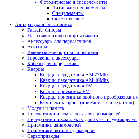
Фотолитиевые и спецэлементы
Литиевые спецэлементы
Спецэлементы
Фотолитиевые
Аппаратура и электроника
Failsafe, биперы
Flash накопители и карты памяти
Аксессуары для передатчиков
Антенны
Выключатель бортового питания
Гироскопы и аксессуары
Кабели для передатчика
Кварцы
Кварцы передатчика AM 27Mhz
Кварцы передатчика AM 40Mhz
Кварцы передатчика FM
Кварцы приемника FM
Кварцы приемника двойного преобразования
Комплект кварцев (приемник и передатчик)
Модули и память
Передатчики и комплекты для авиамоделей
Передатчики и комплекты для авто- и судомоделей
Приемники авиамоделей
Приемники авто- и судомодели
Сервоприводы