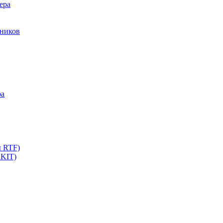
ера
мников
ра
ы RTF)
 KIT)