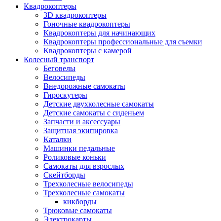
Квадрокоптеры
3D квадрокоптеры
Гоночные квадрокоптеры
Квадрокоптеры для начинающих
Квадрокоптеры профессиональные для съемки
Квадрокоптеры с камерой
Колесный транспорт
Беговелы
Велосипеды
Внедорожные самокаты
Гироскутеры
Детские двухколесные самокаты
Детские самокаты с сиденьем
Запчасти и аксессуары
Защитная экипировка
Каталки
Машинки педальные
Роликовые коньки
Самокаты для взрослых
Скейтборды
Трехколесные велосипеды
Трехколесные самокаты
кикборды
Трюковые самокаты
Электрокарты