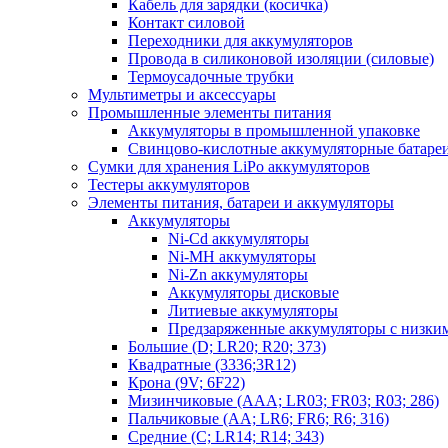
Кабель для зарядки (косичка)
Контакт силовой
Переходники для аккумуляторов
Провода в силиконовой изоляции (силовые)
Термоусадочные трубки
Мультиметры и аксессуары
Промышленные элементы питания
Аккумуляторы в промышленной упаковке
Свинцово-кислотные аккумуляторные батаре
Сумки для хранения LiPo аккумуляторов
Тестеры аккумуляторов
Элементы питания, батареи и аккумуляторы
Аккумуляторы
Ni-Cd аккумуляторы
Ni-MH аккумуляторы
Ni-Zn аккумуляторы
Аккумуляторы дисковые
Литиевые аккумуляторы
Предзаряженные аккумуляторы с низки
Большие (D; LR20; R20; 373)
Квадратные (3336;3R12)
Крона (9V; 6F22)
Мизинчиковые (AAA; LR03; FR03; R03; 286)
Пальчиковые (AA; LR6; FR6; R6; 316)
Средние (C; LR14; R14; 343)