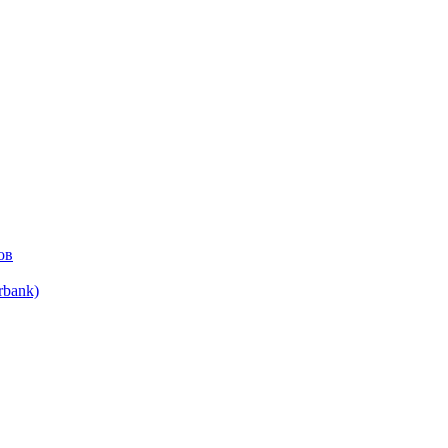
ов
bank)