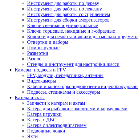
Инструмент для работы по дереву
Инструмент для работы по лексану
Инструмент для работы со сцеплением
Инструмент для сборки амортизаторов
Ключи свечные и универсальные
Ключи торцевые, накидные и г-образные
Коврики для ремонта и ящики дла мелких предмето
Отвертки и наборы
Помпы ручные
Развертки
Разное
Стенды и инструмент для настройки шасси
Камеры, подвесы и FPV
FPV, модули, передатчики, антенны
Видеокамеры
Кабели и конекторы подключения видеооборудован
Подвесы, стедикамы и аксессуары
Катера и яхты
Запчасти к катерам и яхтам
Катера для рыбалки с эхолотами и кормушками
Катера игрушки
Катера с ДВС
Катера с электродвигателем
Подводные лодки
Яхты