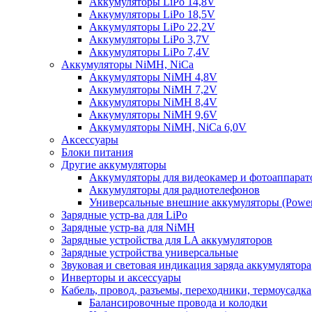
Аккумуляторы LiPo 14,8V
Аккумуляторы LiPo 18,5V
Аккумуляторы LiPo 22,2V
Аккумуляторы LiPo 3,7V
Аккумуляторы LiPo 7,4V
Аккумуляторы NiMH, NiCa
Аккумуляторы NiMH 4,8V
Аккумуляторы NiMH 7,2V
Аккумуляторы NiMH 8,4V
Аккумуляторы NiMH 9,6V
Аккумуляторы NiMH, NiCa 6,0V
Аксессуары
Блоки питания
Другие аккумуляторы
Аккумуляторы для видеокамер и фотоаппарат
Аккумуляторы для радиотелефонов
Универсальные внешние аккумуляторы (Power
Зарядные устр-ва для LiPo
Зарядные устр-ва для NiMH
Зарядные устройства для LA аккумуляторов
Зарядные устройства универсальные
Звуковая и световая индикация заряда аккумулятора
Инверторы и аксессуары
Кабель, провод, разъемы, переходники, термоусадка
Балансировочные провода и колодки