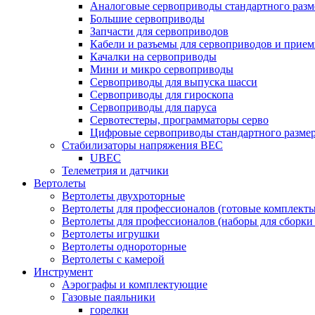
Аналоговые сервоприводы стандартного разм
Большие сервоприводы
Запчасти для сервоприводов
Кабели и разъемы для сервоприводов и прие
Качалки на сервоприводы
Мини и микро сервоприводы
Сервоприводы для выпуска шасси
Сервоприводы для гироскопа
Сервоприводы для паруса
Сервотестеры, программаторы серво
Цифровые сервоприводы стандартного разме
Стабилизаторы напряжения BEC
UBEC
Телеметрия и датчики
Вертолеты
Вертолеты двухроторные
Вертолеты для профессионалов (готовые комплект
Вертолеты для профессионалов (наборы для сборки
Вертолеты игрушки
Вертолеты однороторные
Вертолеты с камерой
Инструмент
Аэрографы и комплектующие
Газовые паяльники
горелки