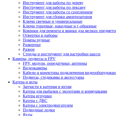
Инструмент для работы по дереву
Инструмент для работы по лексану
Инструмент для работы со сцеплением
Инструмент для сборки амортизаторов
Ключи свечные и универсальные
Ключи торцевые, накидные и г-образные
Коврики для ремонта и ящики дла мелких предмето
Отвертки и наборы
Помпы ручные
Развертки
Разное
Стенды и инструмент для настройки шасси
Камеры, подвесы и FPV
FPV, модули, передатчики, антенны
Видеокамеры
Кабели и конекторы подключения видеооборудован
Подвесы, стедикамы и аксессуары
Катера и яхты
Запчасти к катерам и яхтам
Катера для рыбалки с эхолотами и кормушками
Катера игрушки
Катера с ДВС
Катера с электродвигателем
Подводные лодки
Яхты