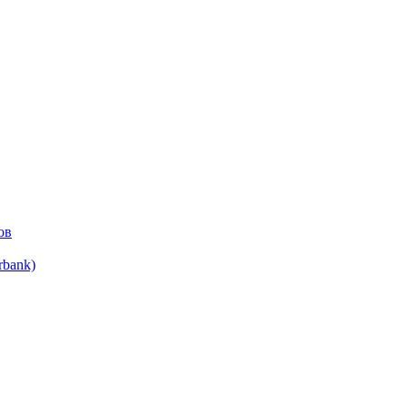
ов
bank)