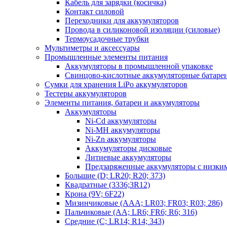
Кабель для зарядки (косичка)
Контакт силовой
Переходники для аккумуляторов
Провода в силиконовой изоляции (силовые)
Термоусадочные трубки
Мультиметры и аксессуары
Промышленные элементы питания
Аккумуляторы в промышленной упаковке
Свинцово-кислотные аккумуляторные батаре
Сумки для хранения LiPo аккумуляторов
Тестеры аккумуляторов
Элементы питания, батареи и аккумуляторы
Аккумуляторы
Ni-Cd аккумуляторы
Ni-MH аккумуляторы
Ni-Zn аккумуляторы
Аккумуляторы дисковые
Литиевые аккумуляторы
Предзаряженные аккумуляторы с низки
Большие (D; LR20; R20; 373)
Квадратные (3336;3R12)
Крона (9V; 6F22)
Мизинчиковые (AAA; LR03; FR03; R03; 286)
Пальчиковые (AA; LR6; FR6; R6; 316)
Средние (C; LR14; R14; 343)