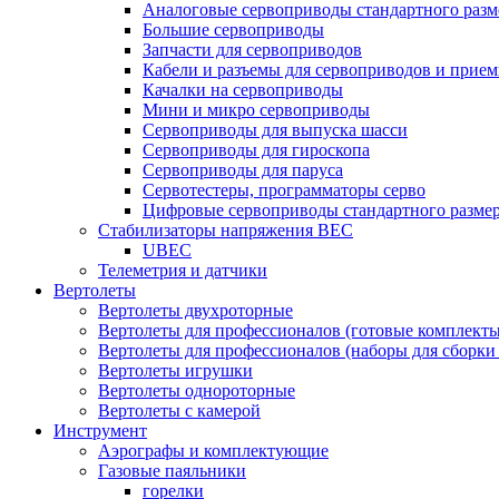
Аналоговые сервоприводы стандартного разм
Большие сервоприводы
Запчасти для сервоприводов
Кабели и разъемы для сервоприводов и прие
Качалки на сервоприводы
Мини и микро сервоприводы
Сервоприводы для выпуска шасси
Сервоприводы для гироскопа
Сервоприводы для паруса
Сервотестеры, программаторы серво
Цифровые сервоприводы стандартного разме
Стабилизаторы напряжения BEC
UBEC
Телеметрия и датчики
Вертолеты
Вертолеты двухроторные
Вертолеты для профессионалов (готовые комплект
Вертолеты для профессионалов (наборы для сборки
Вертолеты игрушки
Вертолеты однороторные
Вертолеты с камерой
Инструмент
Аэрографы и комплектующие
Газовые паяльники
горелки