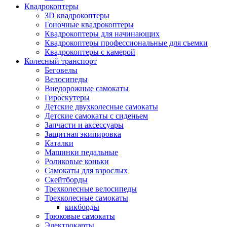
Квадрокоптеры
3D квадрокоптеры
Гоночные квадрокоптеры
Квадрокоптеры для начинающих
Квадрокоптеры профессиональные для съемки
Квадрокоптеры с камерой
Колесный транспорт
Беговелы
Велосипеды
Внедорожные самокаты
Гироскутеры
Детские двухколесные самокаты
Детские самокаты с сиденьем
Запчасти и аксессуары
Защитная экипировка
Каталки
Машинки педальные
Роликовые коньки
Самокаты для взрослых
Скейтборды
Трехколесные велосипеды
Трехколесные самокаты
кикборды
Трюковые самокаты
Электрокарты