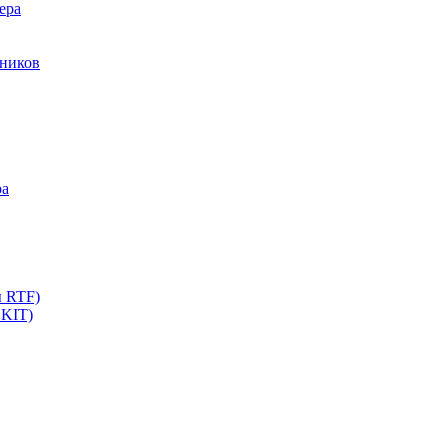
ера
мников
ра
ы RTF)
 KIT)