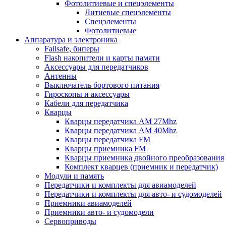
Фотолитиевые и спецэлементы
Литиевые спецэлементы
Спецэлементы
Фотолитиевые
Аппаратура и электроника
Failsafe, биперы
Flash накопители и карты памяти
Аксессуары для передатчиков
Антенны
Выключатель бортового питания
Гироскопы и аксессуары
Кабели для передатчика
Кварцы
Кварцы передатчика AM 27Mhz
Кварцы передатчика AM 40Mhz
Кварцы передатчика FM
Кварцы приемника FM
Кварцы приемника двойного преобразования
Комплект кварцев (приемник и передатчик)
Модули и память
Передатчики и комплекты для авиамоделей
Передатчики и комплекты для авто- и судомоделей
Приемники авиамоделей
Приемники авто- и судомодели
Сервоприводы