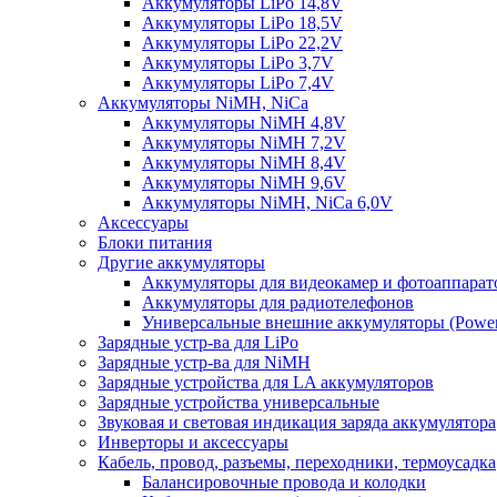
Аккумуляторы LiPo 14,8V
Аккумуляторы LiPo 18,5V
Аккумуляторы LiPo 22,2V
Аккумуляторы LiPo 3,7V
Аккумуляторы LiPo 7,4V
Аккумуляторы NiMH, NiCa
Аккумуляторы NiMH 4,8V
Аккумуляторы NiMH 7,2V
Аккумуляторы NiMH 8,4V
Аккумуляторы NiMH 9,6V
Аккумуляторы NiMH, NiCa 6,0V
Аксессуары
Блоки питания
Другие аккумуляторы
Аккумуляторы для видеокамер и фотоаппарат
Аккумуляторы для радиотелефонов
Универсальные внешние аккумуляторы (Power
Зарядные устр-ва для LiPo
Зарядные устр-ва для NiMH
Зарядные устройства для LA аккумуляторов
Зарядные устройства универсальные
Звуковая и световая индикация заряда аккумулятора
Инверторы и аксессуары
Кабель, провод, разъемы, переходники, термоусадка
Балансировочные провода и колодки