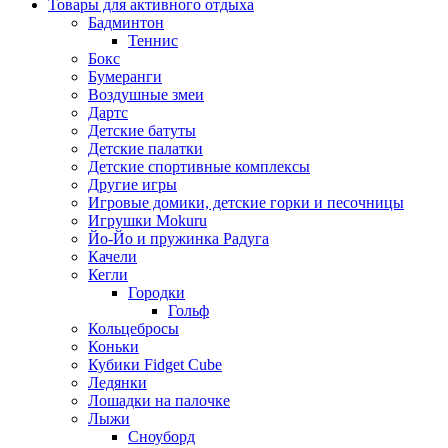
Товары для активного отдыха
Бадминтон
Теннис
Бокс
Бумеранги
Воздушные змеи
Дартс
Детские батуты
Детские палатки
Детские спортивные комплексы
Другие игры
Игровые домики, детские горки и песочницы
Игрушки Mokuru
Йо-Йо и пружинка Радуга
Качели
Кегли
Городки
Гольф
Кольцебросы
Коньки
Кубики Fidget Cube
Ледянки
Лошадки на палочке
Лыжи
Сноуборд