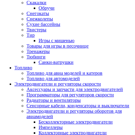
Скакалки
Обручи
Снегокаты
Снежколепы
Сухие бассейны
Твистеры
Тир
Игры с мишенью
Товары для игры в песочнице
Тренажеры
Тюбинги
Санки-ватрушки
Топливо
Топливо для авиа моделей и катеров
Топливо для автомоделей
Электродвигатели и регуляторы скорости
Аксессуары и запчасти для электродвигателей
Программаторы для регуляторов скорости
Радиаторы и вентиляторы
Сенсорные кабели, конденсаторы и выключатели
Электродвигатели и регуляторы оборотов для
авиамоделей
Бесколлекторные электродвигатели
Импеллеры
Коллекторные электродвигатели