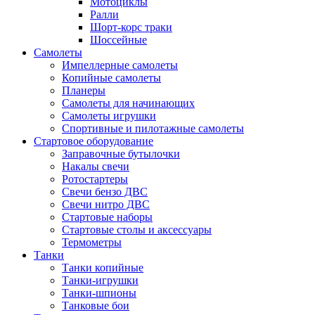
Мотоциклы
Ралли
Шорт-корс траки
Шоссейные
Самолеты
Импеллерные самолеты
Копийные самолеты
Планеры
Самолеты для начинающих
Самолеты игрушки
Спортивные и пилотажные самолеты
Стартовое оборудование
Заправочные бутылочки
Накалы свечи
Ротостартеры
Свечи бензо ДВС
Свечи нитро ДВС
Стартовые наборы
Стартовые столы и аксессуары
Термометры
Танки
Танки копийные
Танки-игрушки
Танки-шпионы
Танковые бои