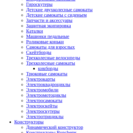
Гироскутеры
Детские двухколесные самокаты
Детские самокаты с сиденьем
Запчасти и аксессуары
Защитная экипировка
Каталки
Машинки педальные
Роликовые коньки
Самокаты для взрослых
Скейтборды
Трехколесные велосипеды
Трехколесные самокаты
кикборды
Трюковые самокаты
Электрокарты
Электроквадроциклы
Электромобили
Электромотоциклы
Электросамокаты
Электроскейты
Электроскутеры
Электротрициклы
Конструкторы
Динамический конструктор
Конструкторы Bunchems