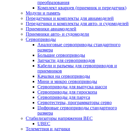
преобразования
Комплект кварцев (приемник и передатчик)
Модули и память
Передатчики и комплекты для авиамоделей
Передатчики и комплекты для авто- и судомоделей
Приемники авиамоделей
Приемники авто- и судомодели
Сервоприводы
Аналоговые сервоприводы стандартного
размера
Большие сервоприводы
Запчасти для сервоприводов
Кабели и разъемы для сервоприводов и
приемников
Качалки на сервоприводы
Мини и микро сервоприводы
Сервоприводы для выпуска шасси
Сервоприводы для гироскопа
Сервоприводы для паруса
Сервотестеры, программаторы серво
Цифровые сервоприводы стандартного
размера
Стабилизаторы напряжения BEC
UBEC
Телеметрия и датчики