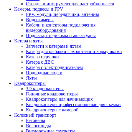
Стенды и инструмент для настройки шасси
Камеры, подвесы и FPV
FPV, модули, передатчики, антенны
Видеокамеры
Кабели и конекторы подключения
видеооборудования
Подвесы, стедикамы и аксессуары
Катера и яхты
Запчасти к катерам и яхтам
Катера для рыбалки с эхолотами и кормушками
Катера игрушки
Катера с ДВС
Катера с электродвигателем
Подводные лодки
Яхты
Квадрокоптеры
3D квадрокоптеры
Гоночные квадрокоптеры
Квадрокоптеры для начинающих
Квадрокоптеры профессиональные для съемки
Квадрокоптеры с камерой
Колесный транспорт
Беговелы
Велосипеды
Внедорожные самокаты