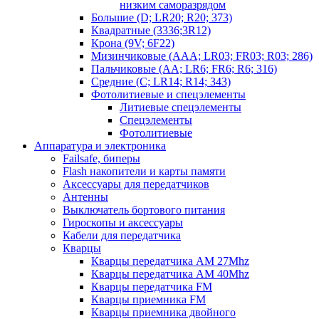
низким саморазрядом
Большие (D; LR20; R20; 373)
Квадратные (3336;3R12)
Крона (9V; 6F22)
Мизинчиковые (AAA; LR03; FR03; R03; 286)
Пальчиковые (AA; LR6; FR6; R6; 316)
Средние (C; LR14; R14; 343)
Фотолитиевые и спецэлементы
Литиевые спецэлементы
Спецэлементы
Фотолитиевые
Аппаратура и электроника
Failsafe, биперы
Flash накопители и карты памяти
Аксессуары для передатчиков
Антенны
Выключатель бортового питания
Гироскопы и аксессуары
Кабели для передатчика
Кварцы
Кварцы передатчика AM 27Mhz
Кварцы передатчика AM 40Mhz
Кварцы передатчика FM
Кварцы приемника FM
Кварцы приемника двойного