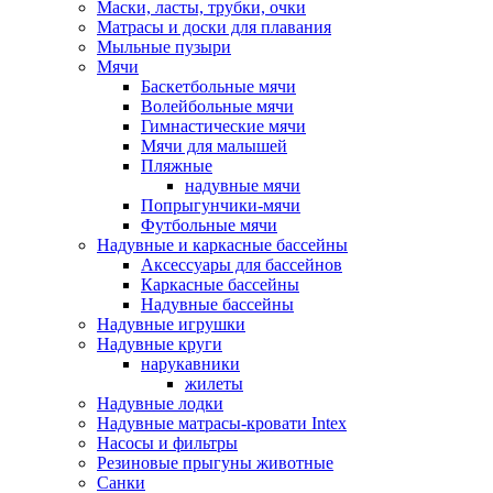
Маски, ласты, трубки, очки
Матрасы и доски для плавания
Мыльные пузыри
Мячи
Баскетбольные мячи
Волейбольные мячи
Гимнастические мячи
Мячи для малышей
Пляжные
надувные мячи
Попрыгунчики-мячи
Футбольные мячи
Надувные и каркасные бассейны
Аксессуары для бассейнов
Каркасные бассейны
Надувные бассейны
Надувные игрушки
Надувные круги
нарукавники
жилеты
Надувные лодки
Надувные матрасы-кровати Intex
Насосы и фильтры
Резиновые прыгуны животные
Санки