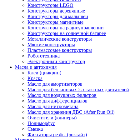
Конструкторы LEGO
Конструкторы деревянные
Конструкторы для малышей
Конструкторы магнитные
Конструкторы на радиоуправлении
Конструкторы на солнечной батарее
Металлические конструкторы
Мягкие конструкторы
Пластмассовые конструкторы
Робототехника
Электронный конструктор
Масла и автохимия
Клеи (циакрин)
Краска
Масло для амортизаторов
Масло для бензиновых 2-х тактных двигателей
Масло для воздушных фильтров
Масло для дифференциалов
Масло для нитрометана
Масло для хранения ДВС (After Run Oil)
Очистители (клинеры)
Полиморфус
Смазка
Фиксаторы резбы (локтайт)