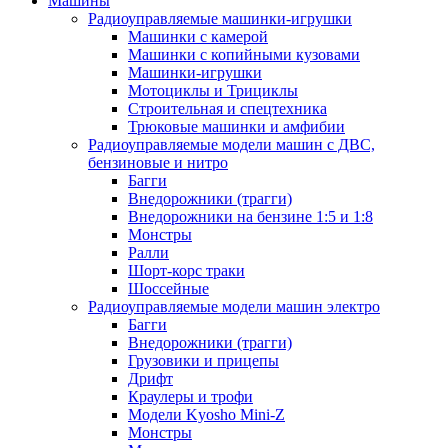
Машины
Радиоуправляемые машинки-игрушки
Машинки с камерой
Машинки с копийными кузовами
Машинки-игрушки
Мотоциклы и Трициклы
Строительная и спецтехника
Трюковые машинки и амфибии
Радиоуправляемые модели машин с ДВС,
бензиновые и нитро
Багги
Внедорожники (трагги)
Внедорожники на бензине 1:5 и 1:8
Монстры
Ралли
Шорт-корс траки
Шоссейные
Радиоуправляемые модели машин электро
Багги
Внедорожники (трагги)
Грузовики и прицепы
Дрифт
Краулеры и трофи
Модели Kyosho Mini-Z
Монстры