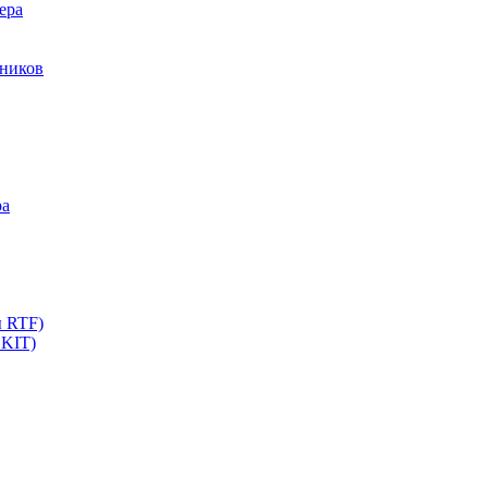
ера
мников
ра
ы RTF)
 KIT)