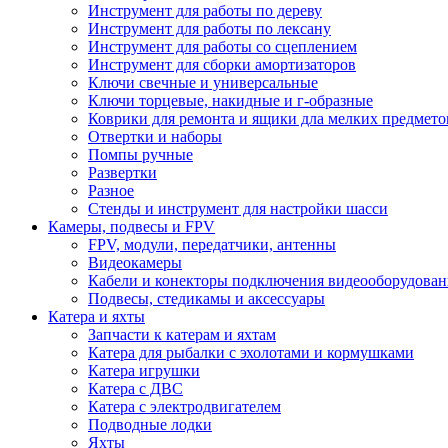
Инструмент для работы по дереву
Инструмент для работы по лексану
Инструмент для работы со сцеплением
Инструмент для сборки амортизаторов
Ключи свечные и универсальные
Ключи торцевые, накидные и г-образные
Коврики для ремонта и ящики дла мелких предмето
Отвертки и наборы
Помпы ручные
Развертки
Разное
Стенды и инструмент для настройки шасси
Камеры, подвесы и FPV
FPV, модули, передатчики, антенны
Видеокамеры
Кабели и конекторы подключения видеооборудован
Подвесы, стедикамы и аксессуары
Катера и яхты
Запчасти к катерам и яхтам
Катера для рыбалки с эхолотами и кормушками
Катера игрушки
Катера с ДВС
Катера с электродвигателем
Подводные лодки
Яхты