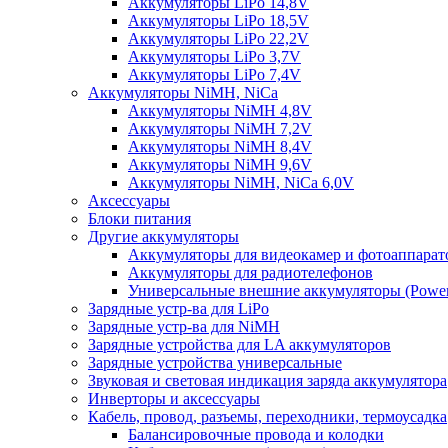
Аккумуляторы LiPo 14,8V
Аккумуляторы LiPo 18,5V
Аккумуляторы LiPo 22,2V
Аккумуляторы LiPo 3,7V
Аккумуляторы LiPo 7,4V
Аккумуляторы NiMH, NiCa
Аккумуляторы NiMH 4,8V
Аккумуляторы NiMH 7,2V
Аккумуляторы NiMH 8,4V
Аккумуляторы NiMH 9,6V
Аккумуляторы NiMH, NiCa 6,0V
Аксессуары
Блоки питания
Другие аккумуляторы
Аккумуляторы для видеокамер и фотоаппарат
Аккумуляторы для радиотелефонов
Универсальные внешние аккумуляторы (Power
Зарядные устр-ва для LiPo
Зарядные устр-ва для NiMH
Зарядные устройства для LA аккумуляторов
Зарядные устройства универсальные
Звуковая и световая индикация заряда аккумулятора
Инверторы и аксессуары
Кабель, провод, разъемы, переходники, термоусадка
Балансировочные провода и колодки