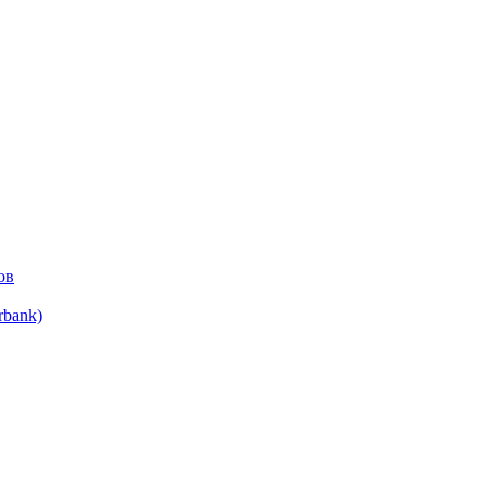
ов
bank)