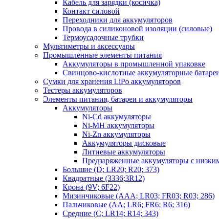
Кабель для зарядки (косичка)
Контакт силовой
Переходники для аккумуляторов
Провода в силиконовой изоляции (силовые)
Термоусадочные трубки
Мультиметры и аксессуары
Промышленные элементы питания
Аккумуляторы в промышленной упаковке
Свинцово-кислотные аккумуляторные батаре
Сумки для хранения LiPo аккумуляторов
Тестеры аккумуляторов
Элементы питания, батареи и аккумуляторы
Аккумуляторы
Ni-Cd аккумуляторы
Ni-MH аккумуляторы
Ni-Zn аккумуляторы
Аккумуляторы дисковые
Литиевые аккумуляторы
Предзаряженные аккумуляторы с низки
Большие (D; LR20; R20; 373)
Квадратные (3336;3R12)
Крона (9V; 6F22)
Мизинчиковые (AAA; LR03; FR03; R03; 286)
Пальчиковые (AA; LR6; FR6; R6; 316)
Средние (C; LR14; R14; 343)