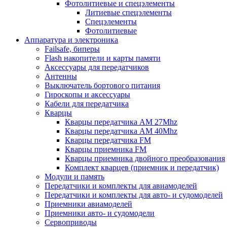
Фотолитиевые и спецэлементы
Литиевые спецэлементы
Спецэлементы
Фотолитиевые
Аппаратура и электроника
Failsafe, биперы
Flash накопители и карты памяти
Аксессуары для передатчиков
Антенны
Выключатель бортового питания
Гироскопы и аксессуары
Кабели для передатчика
Кварцы
Кварцы передатчика AM 27Mhz
Кварцы передатчика AM 40Mhz
Кварцы передатчика FM
Кварцы приемника FM
Кварцы приемника двойного преобразования
Комплект кварцев (приемник и передатчик)
Модули и память
Передатчики и комплекты для авиамоделей
Передатчики и комплекты для авто- и судомоделей
Приемники авиамоделей
Приемники авто- и судомодели
Сервоприводы