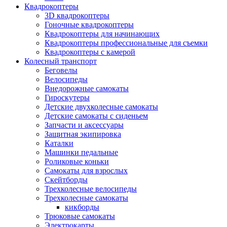
Квадрокоптеры
3D квадрокоптеры
Гоночные квадрокоптеры
Квадрокоптеры для начинающих
Квадрокоптеры профессиональные для съемки
Квадрокоптеры с камерой
Колесный транспорт
Беговелы
Велосипеды
Внедорожные самокаты
Гироскутеры
Детские двухколесные самокаты
Детские самокаты с сиденьем
Запчасти и аксессуары
Защитная экипировка
Каталки
Машинки педальные
Роликовые коньки
Самокаты для взрослых
Скейтборды
Трехколесные велосипеды
Трехколесные самокаты
кикборды
Трюковые самокаты
Электрокарты