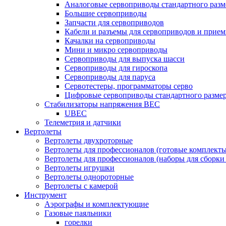
Аналоговые сервоприводы стандартного разм
Большие сервоприводы
Запчасти для сервоприводов
Кабели и разъемы для сервоприводов и прие
Качалки на сервоприводы
Мини и микро сервоприводы
Сервоприводы для выпуска шасси
Сервоприводы для гироскопа
Сервоприводы для паруса
Сервотестеры, программаторы серво
Цифровые сервоприводы стандартного разме
Стабилизаторы напряжения BEC
UBEC
Телеметрия и датчики
Вертолеты
Вертолеты двухроторные
Вертолеты для профессионалов (готовые комплект
Вертолеты для профессионалов (наборы для сборки
Вертолеты игрушки
Вертолеты однороторные
Вертолеты с камерой
Инструмент
Аэрографы и комплектующие
Газовые паяльники
горелки