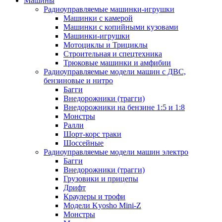
Машины
Радиоуправляемые машинки-игрушки
Машинки с камерой
Машинки с копийными кузовами
Машинки-игрушки
Мотоциклы и Трициклы
Строительная и спецтехника
Трюковые машинки и амфибии
Радиоуправляемые модели машин с ДВС,
бензиновые и нитро
Багги
Внедорожники (трагги)
Внедорожники на бензине 1:5 и 1:8
Монстры
Ралли
Шорт-корс траки
Шоссейные
Радиоуправляемые модели машин электро
Багги
Внедорожники (трагги)
Грузовики и прицепы
Дрифт
Краулеры и трофи
Модели Kyosho Mini-Z
Монстры