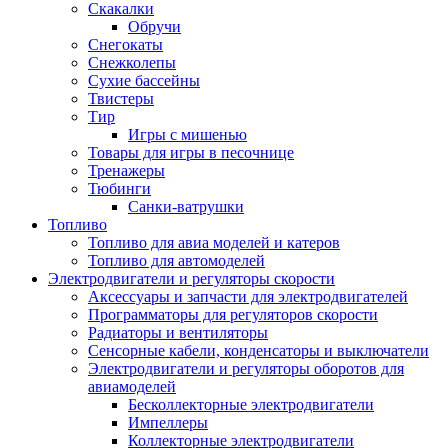
Скакалки
Обручи
Снегокаты
Снежколепы
Сухие бассейны
Твистеры
Тир
Игры с мишенью
Товары для игры в песочнице
Тренажеры
Тюбинги
Санки-ватрушки
Топливо
Топливо для авиа моделей и катеров
Топливо для автомоделей
Электродвигатели и регуляторы скорости
Аксессуары и запчасти для электродвигателей
Программаторы для регуляторов скорости
Радиаторы и вентиляторы
Сенсорные кабели, конденсаторы и выключатели
Электродвигатели и регуляторы оборотов для
авиамоделей
Бесколлекторные электродвигатели
Импеллеры
Коллекторные электродвигатели