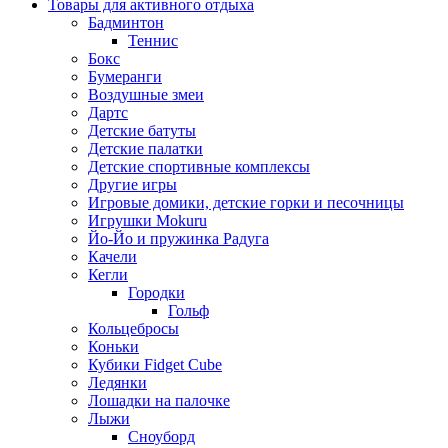
Товары для активного отдыха
Бадминтон
Теннис
Бокс
Бумеранги
Воздушные змеи
Дартс
Детские батуты
Детские палатки
Детские спортивные комплексы
Другие игры
Игровые домики, детские горки и песочницы
Игрушки Mokuru
Йо-Йо и пружинка Радуга
Качели
Кегли
Городки
Гольф
Кольцебросы
Коньки
Кубики Fidget Cube
Ледянки
Лошадки на палочке
Лыжи
Сноуборд