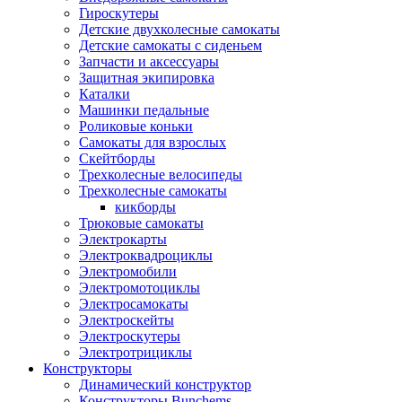
Гироскутеры
Детские двухколесные самокаты
Детские самокаты с сиденьем
Запчасти и аксессуары
Защитная экипировка
Каталки
Машинки педальные
Роликовые коньки
Самокаты для взрослых
Скейтборды
Трехколесные велосипеды
Трехколесные самокаты
кикборды
Трюковые самокаты
Электрокарты
Электроквадроциклы
Электромобили
Электромотоциклы
Электросамокаты
Электроскейты
Электроскутеры
Электротрициклы
Конструкторы
Динамический конструктор
Конструкторы Bunchems