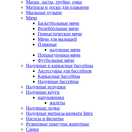
Маски, ласты, трубки, очки
Матрасы и доски для плавания
Мыльные пузыри
Мячи
Баскетбольные мячи
Волейбольные мячи
Гимнастические мячи
Мячи для малышей
Пляжные
надувные мячи
Попрыгунчики-мячи
Футбольные мячи
Надувные и каркасные бассейны
Аксессуары для бассейнов
Каркасные бассейны
Надувные бассейны
Надувные игрушки
Надувные круги
нарукавники
жилеты
Надувные лодки
Надувные матрасы-кровати Intex
Насосы и фильтры
Резиновые прыгуны животные
Санки