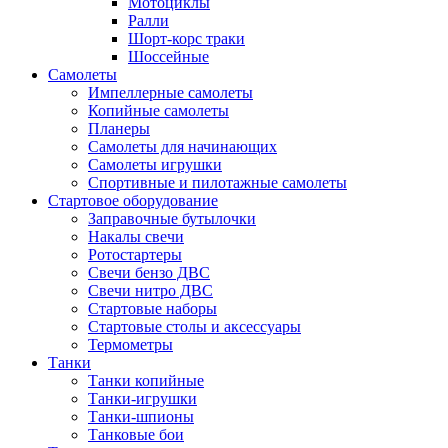
Мотоциклы
Ралли
Шорт-корс траки
Шоссейные
Самолеты
Импеллерные самолеты
Копийные самолеты
Планеры
Самолеты для начинающих
Самолеты игрушки
Спортивные и пилотажные самолеты
Стартовое оборудование
Заправочные бутылочки
Накалы свечи
Ротостартеры
Свечи бензо ДВС
Свечи нитро ДВС
Стартовые наборы
Стартовые столы и аксессуары
Термометры
Танки
Танки копийные
Танки-игрушки
Танки-шпионы
Танковые бои