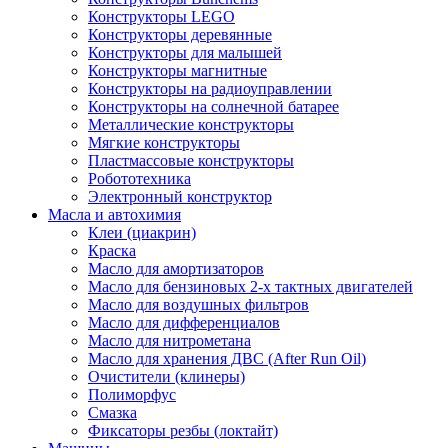
Конструкторы LEGO
Конструкторы деревянные
Конструкторы для малышей
Конструкторы магнитные
Конструкторы на радиоуправлении
Конструкторы на солнечной батарее
Металлические конструкторы
Мягкие конструкторы
Пластмассовые конструкторы
Робототехника
Электронный конструктор
Масла и автохимия
Клеи (циакрин)
Краска
Масло для амортизаторов
Масло для бензиновых 2-х тактных двигателей
Масло для воздушных фильтров
Масло для дифференциалов
Масло для нитрометана
Масло для хранения ДВС (After Run Oil)
Очистители (клинеры)
Полиморфус
Смазка
Фиксаторы резбы (локтайт)