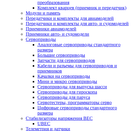
преобразования
Комплект кварцев (приемник и передатчик)
Модули и память
Передатчики и комплекты для авиамоделей
Передатчики и комплекты для авто- и судомоделей
Приемники авиамоделей
Приемники авто- и судомодели
Сервоприводы
Аналоговые сервоприводы стандартного
размера
Большие сервоприводы
Запчасти для сервоприводов
Кабели и разъемы для сервоприводов и
приемников
Качалки на сервоприводы
Мини и микро сервоприводы
Сервоприводы для выпуска шасси
Сервоприводы для гироскопа
Сервоприводы для паруса
Сервотестеры, программаторы серво
Цифровые сервоприводы стандартного
размера
Стабилизаторы напряжения BEC
UBEC
Телеметрия и датчики