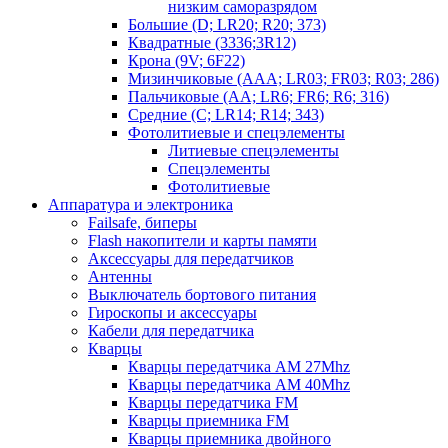
низким саморазрядом
Большие (D; LR20; R20; 373)
Квадратные (3336;3R12)
Крона (9V; 6F22)
Мизинчиковые (AAA; LR03; FR03; R03; 286)
Пальчиковые (AA; LR6; FR6; R6; 316)
Средние (C; LR14; R14; 343)
Фотолитиевые и спецэлементы
Литиевые спецэлементы
Спецэлементы
Фотолитиевые
Аппаратура и электроника
Failsafe, биперы
Flash накопители и карты памяти
Аксессуары для передатчиков
Антенны
Выключатель бортового питания
Гироскопы и аксессуары
Кабели для передатчика
Кварцы
Кварцы передатчика AM 27Mhz
Кварцы передатчика AM 40Mhz
Кварцы передатчика FM
Кварцы приемника FM
Кварцы приемника двойного