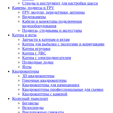
Стенды и инструмент для настройки шасси
Камеры, подвесы и FPV
FPV, модули, передатчики, антенны
Видеокамеры
Кабели и конекторы подключения
видеооборудования
Подвесы, стедикамы и аксессуары
Катера и яхты
Запчасти к катерам и яхтам
Катера для рыбалки с эхолотами и кормушками
Катера игрушки
Катера с ДВС
Катера с электродвигателем
Подводные лодки
Яхты
Квадрокоптеры
3D квадрокоптеры
Гоночные квадрокоптеры
Квадрокоптеры для начинающих
Квадрокоптеры профессиональные для съемки
Квадрокоптеры с камерой
Колесный транспорт
Беговелы
Велосипеды
Внедорожные самокаты