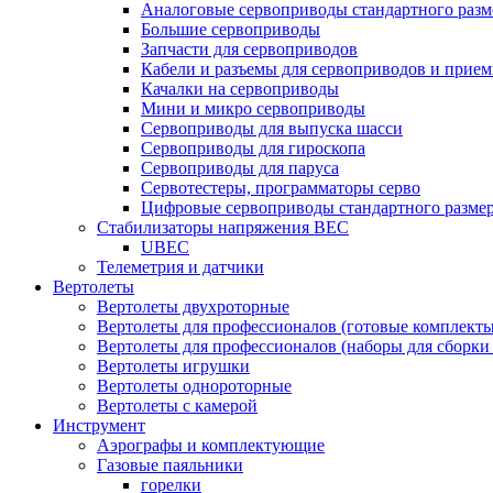
Аналоговые сервоприводы стандартного разм
Большие сервоприводы
Запчасти для сервоприводов
Кабели и разъемы для сервоприводов и прие
Качалки на сервоприводы
Мини и микро сервоприводы
Сервоприводы для выпуска шасси
Сервоприводы для гироскопа
Сервоприводы для паруса
Сервотестеры, программаторы серво
Цифровые сервоприводы стандартного разме
Стабилизаторы напряжения BEC
UBEC
Телеметрия и датчики
Вертолеты
Вертолеты двухроторные
Вертолеты для профессионалов (готовые комплект
Вертолеты для профессионалов (наборы для сборки
Вертолеты игрушки
Вертолеты однороторные
Вертолеты с камерой
Инструмент
Аэрографы и комплектующие
Газовые паяльники
горелки