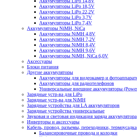
Аккумуляторы LiPo 14,8V
Аккумуляторы LiPo 18,5V
Аккумуляторы LiPo 22,2V
Аккумуляторы LiPo 3,7V
Аккумуляторы LiPo 7,4V
Аккумуляторы NiMH, NiCa
Аккумуляторы NiMH 4,8V
Аккумуляторы NiMH 7,2V
Аккумуляторы NiMH 8,4V
Аккумуляторы NiMH 9,6V
Аккумуляторы NiMH, NiCa 6,0V
Аксессуары
Блоки питания
Другие аккумуляторы
Аккумуляторы для видеокамер и фотоаппарат
Аккумуляторы для радиотелефонов
Универсальные внешние аккумуляторы (Power
Зарядные устр-ва для LiPo
Зарядные устр-ва для NiMH
Зарядные устройства для LA аккумуляторов
Зарядные устройства универсальные
Звуковая и световая индикация заряда аккумулятора
Инверторы и аксессуары
Кабель, провод, разъемы, переходники, термоусадка
Балансировочные провода и колодки