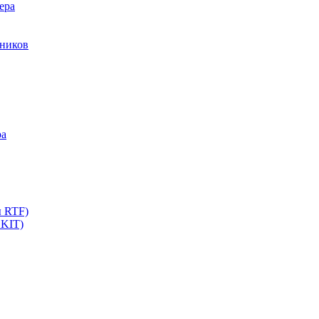
ера
мников
ра
ы RTF)
 KIT)