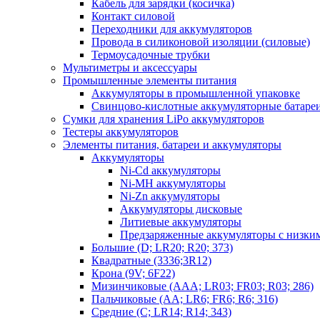
Кабель для зарядки (косичка)
Контакт силовой
Переходники для аккумуляторов
Провода в силиконовой изоляции (силовые)
Термоусадочные трубки
Мультиметры и аксессуары
Промышленные элементы питания
Аккумуляторы в промышленной упаковке
Свинцово-кислотные аккумуляторные батаре
Сумки для хранения LiPo аккумуляторов
Тестеры аккумуляторов
Элементы питания, батареи и аккумуляторы
Аккумуляторы
Ni-Cd аккумуляторы
Ni-MH аккумуляторы
Ni-Zn аккумуляторы
Аккумуляторы дисковые
Литиевые аккумуляторы
Предзаряженные аккумуляторы с низки
Большие (D; LR20; R20; 373)
Квадратные (3336;3R12)
Крона (9V; 6F22)
Мизинчиковые (AAA; LR03; FR03; R03; 286)
Пальчиковые (AA; LR6; FR6; R6; 316)
Средние (C; LR14; R14; 343)