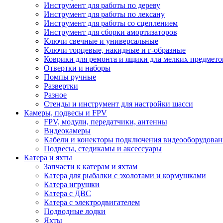
Инструмент для работы по дереву
Инструмент для работы по лексану
Инструмент для работы со сцеплением
Инструмент для сборки амортизаторов
Ключи свечные и универсальные
Ключи торцевые, накидные и г-образные
Коврики для ремонта и ящики дла мелких предмето
Отвертки и наборы
Помпы ручные
Развертки
Разное
Стенды и инструмент для настройки шасси
Камеры, подвесы и FPV
FPV, модули, передатчики, антенны
Видеокамеры
Кабели и конекторы подключения видеооборудован
Подвесы, стедикамы и аксессуары
Катера и яхты
Запчасти к катерам и яхтам
Катера для рыбалки с эхолотами и кормушками
Катера игрушки
Катера с ДВС
Катера с электродвигателем
Подводные лодки
Яхты