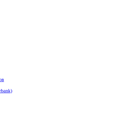
ов
bank)