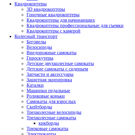
Квадрокоптеры
3D квадрокоптеры
Гоночные квадрокоптеры
Квадрокоптеры для начинающих
Квадрокоптеры профессиональные для съемки
Квадрокоптеры с камерой
Колесный транспорт
Беговелы
Велосипеды
Внедорожные самокаты
Гироскутеры
Детские двухколесные самокаты
Детские самокаты с сиденьем
Запчасти и аксессуары
Защитная экипировка
Каталки
Машинки педальные
Роликовые коньки
Самокаты для взрослых
Скейтборды
Трехколесные велосипеды
Трехколесные самокаты
кикборды
Трюковые самокаты
Электрокарты