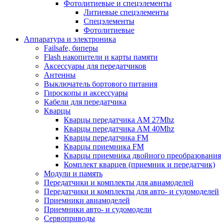
Фотолитиевые и спецэлементы
Литиевые спецэлементы
Спецэлементы
Фотолитиевые
Аппаратура и электроника
Failsafe, биперы
Flash накопители и карты памяти
Аксессуары для передатчиков
Антенны
Выключатель бортового питания
Гироскопы и аксессуары
Кабели для передатчика
Кварцы
Кварцы передатчика AM 27Mhz
Кварцы передатчика AM 40Mhz
Кварцы передатчика FM
Кварцы приемника FM
Кварцы приемника двойного преобразования
Комплект кварцев (приемник и передатчик)
Модули и память
Передатчики и комплекты для авиамоделей
Передатчики и комплекты для авто- и судомоделей
Приемники авиамоделей
Приемники авто- и судомодели
Сервоприводы