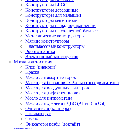
Конструкторы LEGO
Конструкторы деревянные
Конструкторы для малышей
Конструкторы магнитные
Конструкторы на радиоуправлении
Конструкторы на солнечной батарее
Металлические конструкторы
Мягкие конструкторы
Пластмассовые конструкторы
Робототехника
Электронный конструктор
Масла и автохимия
Клеи (циакрин)
Краска
Масло для амортизаторов
Масло для бензиновых 2-х тактных двигателей
Масло для воздушных фильтров
Масло для дифференциалов
Масло для нитрометана
Масло для хранения ДВС (After Run Oil)
Очистители (клинеры)
Полиморфус
Смазка
Фиксаторы резбы (локтайт)