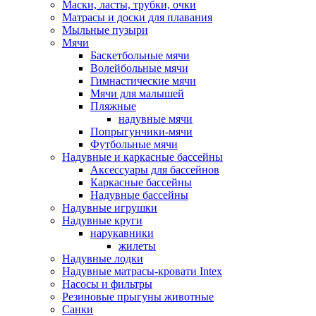
Маски, ласты, трубки, очки
Матрасы и доски для плавания
Мыльные пузыри
Мячи
Баскетбольные мячи
Волейбольные мячи
Гимнастические мячи
Мячи для малышей
Пляжные
надувные мячи
Попрыгунчики-мячи
Футбольные мячи
Надувные и каркасные бассейны
Аксессуары для бассейнов
Каркасные бассейны
Надувные бассейны
Надувные игрушки
Надувные круги
нарукавники
жилеты
Надувные лодки
Надувные матрасы-кровати Intex
Насосы и фильтры
Резиновые прыгуны животные
Санки