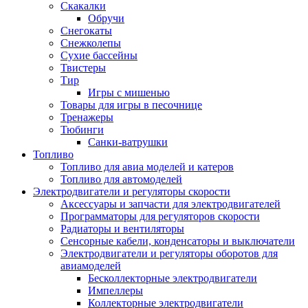
Скакалки
Обручи
Снегокаты
Снежколепы
Сухие бассейны
Твистеры
Тир
Игры с мишенью
Товары для игры в песочнице
Тренажеры
Тюбинги
Санки-ватрушки
Топливо
Топливо для авиа моделей и катеров
Топливо для автомоделей
Электродвигатели и регуляторы скорости
Аксессуары и запчасти для электродвигателей
Программаторы для регуляторов скорости
Радиаторы и вентиляторы
Сенсорные кабели, конденсаторы и выключатели
Электродвигатели и регуляторы оборотов для
авиамоделей
Бесколлекторные электродвигатели
Импеллеры
Коллекторные электродвигатели