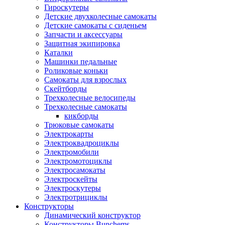
Гироскутеры
Детские двухколесные самокаты
Детские самокаты с сиденьем
Запчасти и аксессуары
Защитная экипировка
Каталки
Машинки педальные
Роликовые коньки
Самокаты для взрослых
Скейтборды
Трехколесные велосипеды
Трехколесные самокаты
кикборды
Трюковые самокаты
Электрокарты
Электроквадроциклы
Электромобили
Электромотоциклы
Электросамокаты
Электроскейты
Электроскутеры
Электротрициклы
Конструкторы
Динамический конструктор
Конструкторы Bunchems