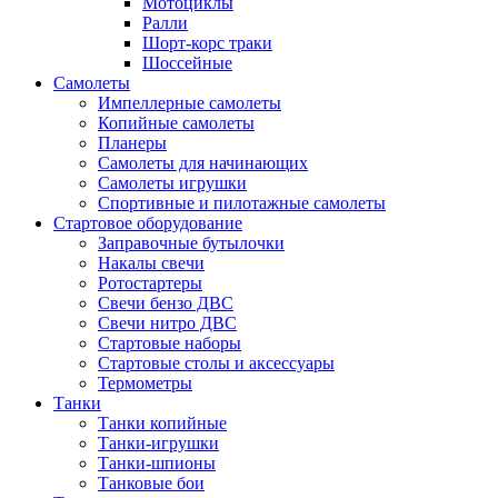
Мотоциклы
Ралли
Шорт-корс траки
Шоссейные
Самолеты
Импеллерные самолеты
Копийные самолеты
Планеры
Самолеты для начинающих
Самолеты игрушки
Спортивные и пилотажные самолеты
Стартовое оборудование
Заправочные бутылочки
Накалы свечи
Ротостартеры
Свечи бензо ДВС
Свечи нитро ДВС
Стартовые наборы
Стартовые столы и аксессуары
Термометры
Танки
Танки копийные
Танки-игрушки
Танки-шпионы
Танковые бои