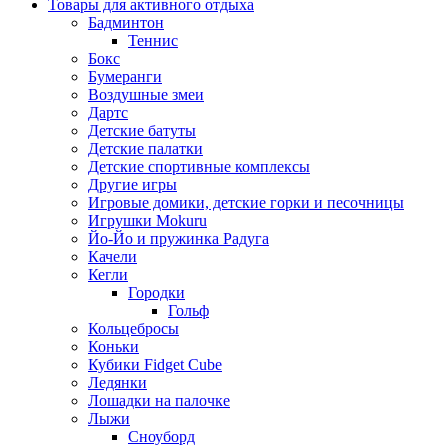
Товары для активного отдыха
Бадминтон
Теннис
Бокс
Бумеранги
Воздушные змеи
Дартс
Детские батуты
Детские палатки
Детские спортивные комплексы
Другие игры
Игровые домики, детские горки и песочницы
Игрушки Mokuru
Йо-Йо и пружинка Радуга
Качели
Кегли
Городки
Гольф
Кольцебросы
Коньки
Кубики Fidget Cube
Ледянки
Лошадки на палочке
Лыжи
Сноуборд