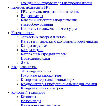
Стенды и инструмент для настройки шасси
Камеры, подвесы и FPV
FPV, модули, передатчики, антенны
Видеокамеры
Кабели и конекторы подключения
видеооборудования
Подвесы, стедикамы и аксессуары
Катера и яхты
Запчасти к катерам и яхтам
Катера для рыбалки с эхолотами и кормушками
Катера игрушки
Катера с ДВС
Катера с электродвигателем
Подводные лодки
Яхты
Квадрокоптеры
3D квадрокоптеры
Гоночные квадрокоптеры
Квадрокоптеры для начинающих
Квадрокоптеры профессиональные для съемки
Квадрокоптеры с камерой
Колесный транспорт
Беговелы
Велосипеды
Внедорожные самокаты