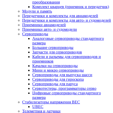
преобразования
Комплект кварцев (приемник и передатчик)
Модули и память
Передатчики и комплекты для авиамоделей
Передатчики и комплекты для авто- и судомоделей
Приемники авиамоделей
Приемники авто- и судомодели
Сервоприводы
Аналоговые сервоприводы стандартного
размера
Большие сервоприводы
Запчасти для сервоприводов
Кабели и разъемы для сервоприводов и
приемников
Качалки на сервоприводы
Мини и микро сервоприводы
Сервоприводы для выпуска шасси
Сервоприводы для гироскопа
Сервоприводы для паруса
Сервотестеры, программаторы серво
Цифровые сервоприводы стандартного
размера
Стабилизаторы напряжения BEC
UBEC
Телеметрия и датчики