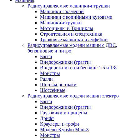
Машины
Радиоуправляемые машинки-игрушки
Машинки с камерой
Машинки с копийными кузовами
Машинки-игрушки
Мотоциклы и Трициклы
Строительная и спецтехника
Трюковые машинки и амфибии
Радиоуправляемые модели машин с ДВС,
бензиновые и нитро
Багги
Внедорожники (трагги)
Внедорожники на бензине 1:5 и 1:8
Монстры
Ралли
Шорт-корс траки
Шоссейные
Радиоуправляемые модели машин электро
Багги
Внедорожники (трагги)
Грузовики и прицепы
Дрифт
Краулеры и трофи
Модели Kyosho Mini-Z
Монстры