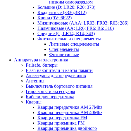
низким саморазрядом
Большие (D; LR20; R20; 373)
Квадратные (3336;3R12)
Крона (9V; 6F22)
Мизинчиковые (AAA; LR03; FR03; R03; 286)
Пальчиковые (AA; LR6; FR6; R6; 316)
Средние (C; LR14; R14; 343)
Фотолитиевые и спецэлементы
Литиевые спецэлементы
Спецэлементы
Фотолитиевые
Аппаратура и электроника
Failsafe, биперы
Flash накопители и карты памяти
Аксессуары для передатчиков
Антенны
Выключатель бортового питания
Гироскопы и аксессуары
Кабели для передатчика
Кварцы
Кварцы передатчика AM 27Mhz
Кварцы передатчика AM 40Mhz
Кварцы передатчика FM
Кварцы приемника FM
Кварцы приемника двойного