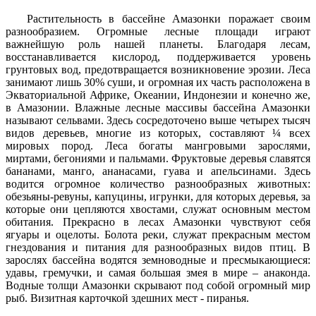
Растительность в бассейне Амазонки поражает своим
разнообразием. Огромные лесные площади играют
важнейшую роль нашей планеты. Благодаря лесам,
восстанавливается кислород, поддерживается уровень
грунтовых вод, предотвращается возникновение эрозии. Леса
занимают лишь 30% суши, и огромная их часть расположена в
Экваториальной Африке, Океании, Индонезии и конечно же,
в Амазонии. Влажные лесные массивы бассейна Амазонки
называют сельвами. Здесь сосредоточено выше четырех тысяч
видов деревьев, многие из которых, составляют ¼ всех
мировых пород. Леса богаты мангровыми зарослями,
миртами, бегониями и пальмами. Фруктовые деревья славятся
бананами, манго, ананасами, гуава и апельсинами. Здесь
водится огромное количество разнообразных животных:
обезьяны-ревуны, капуцины, игрунки, для которых деревья, за
которые они цепляются хвостами, служат основным местом
обитания. Прекрасно в лесах Амазонки чувствуют себя
ягуары и оцелоты. Болота реки, служат прекрасным местом
гнездования и питания для разнообразных видов птиц. В
зарослях бассейна водятся земноводные и пресмыкающиеся:
удавы, гремучки, и самая большая змея в мире – анаконда.
Водные толщи Амазонки скрывают под собой огромный мир
рыб. Визитная карточкой здешних мест - пиранья.