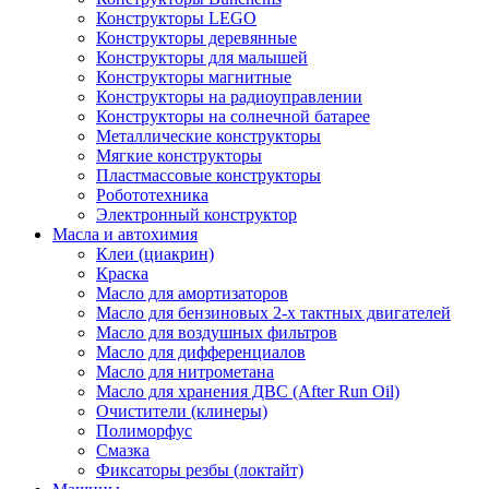
Конструкторы LEGO
Конструкторы деревянные
Конструкторы для малышей
Конструкторы магнитные
Конструкторы на радиоуправлении
Конструкторы на солнечной батарее
Металлические конструкторы
Мягкие конструкторы
Пластмассовые конструкторы
Робототехника
Электронный конструктор
Масла и автохимия
Клеи (циакрин)
Краска
Масло для амортизаторов
Масло для бензиновых 2-х тактных двигателей
Масло для воздушных фильтров
Масло для дифференциалов
Масло для нитрометана
Масло для хранения ДВС (After Run Oil)
Очистители (клинеры)
Полиморфус
Смазка
Фиксаторы резбы (локтайт)