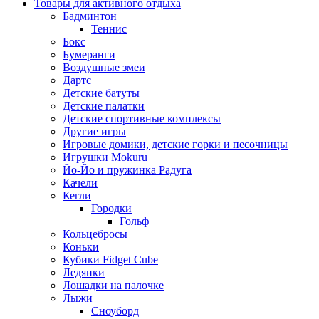
Товары для активного отдыха
Бадминтон
Теннис
Бокс
Бумеранги
Воздушные змеи
Дартс
Детские батуты
Детские палатки
Детские спортивные комплексы
Другие игры
Игровые домики, детские горки и песочницы
Игрушки Mokuru
Йо-Йо и пружинка Радуга
Качели
Кегли
Городки
Гольф
Кольцебросы
Коньки
Кубики Fidget Cube
Ледянки
Лошадки на палочке
Лыжи
Сноуборд