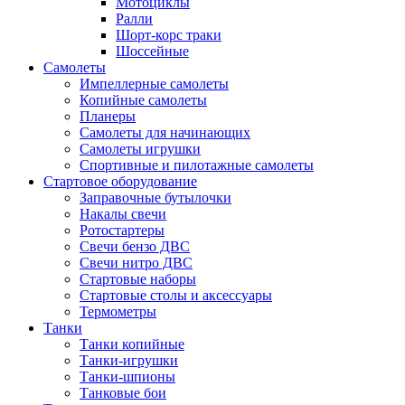
Мотоциклы
Ралли
Шорт-корс траки
Шоссейные
Самолеты
Импеллерные самолеты
Копийные самолеты
Планеры
Самолеты для начинающих
Самолеты игрушки
Спортивные и пилотажные самолеты
Стартовое оборудование
Заправочные бутылочки
Накалы свечи
Ротостартеры
Свечи бензо ДВС
Свечи нитро ДВС
Стартовые наборы
Стартовые столы и аксессуары
Термометры
Танки
Танки копийные
Танки-игрушки
Танки-шпионы
Танковые бои