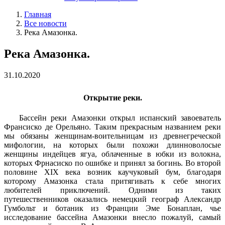
Главная
Все новости
Река Амазонка.
Река Амазонка.
31.10.2020
Открытие реки.
Бассейн реки Амазонки открыл испанский завоеватель
Франсиско де Орельяно. Таким прекрасным названием реки
мы обязаны женщинам-воительницам из древнегреческой
мифологии, на которых были похожи длинноволосые
женщины индейцев ягуа, облаченные в юбки из волокна,
которых Фрнасиско по ошибке и принял за богинь. Во второй
половине XIX века возник каучуковый бум, благодаря
которому Амазонка стала притягивать к себе многих
любителей приключений. Одними из таких
путешественников оказались немецкий географ Александр
Гумбольт и ботаник из Франции Эме Бонаплан, чье
исследование бассейна Амазонки внесло пожалуй, самый