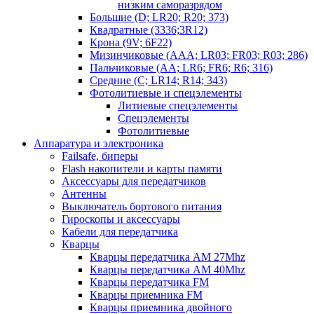
низким саморазрядом
Большие (D; LR20; R20; 373)
Квадратные (3336;3R12)
Крона (9V; 6F22)
Мизинчиковые (AAA; LR03; FR03; R03; 286)
Пальчиковые (AA; LR6; FR6; R6; 316)
Средние (C; LR14; R14; 343)
Фотолитиевые и спецэлементы
Литиевые спецэлементы
Спецэлементы
Фотолитиевые
Аппаратура и электроника
Failsafe, биперы
Flash накопители и карты памяти
Аксессуары для передатчиков
Антенны
Выключатель бортового питания
Гироскопы и аксессуары
Кабели для передатчика
Кварцы
Кварцы передатчика AM 27Mhz
Кварцы передатчика AM 40Mhz
Кварцы передатчика FM
Кварцы приемника FM
Кварцы приемника двойного