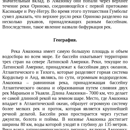
значительный вклад. В Амазонку они попали через верхнее
течение реки Ориноко, соединяющейся с первой притоками
Касикьяре и Риу-Негру. Во время этого путешествия Гумбольт
сумел доказать, что верхнее русло реки Ориноко разделено на
несколько рукавов, принадлежащих разным бассейнам.
Впоследствии, такое явление назвали бифуркация рек.
География.
Река Амазонка имеет самую большую площадь и объем
водосбора во всем мире. Ее бассейн охватывает территории
трех стран на севере Латинской Америки. Реки, текущие по
Латинской Америке, принадлежат к бассейнам двух океанов,
Атлантического и Тихого, которые разделяют горная система
Кордильер и Анд, являясь, по сути, огромным водоразделом.
Амазонка – равнинная река, принадлежащая бассейну
Атлантического океана и образованная путем слияния двух
рек Мараньон и Укаяли. Длина Амазонки– 7000 км, что делает
ее самой длинной рекой на земном шаре. Место, где Амазонка
впадает в Атлантический океан, образует огромную систему
более мелких рек и проток, которая является крупнейшей
речной дельтой. Бассейн реки простирается через густые
джунгли, болота и поймы. В низовье Амазонка достигает
ширины 80 км, воды которой уходят в глубину до 135 метров.
Реки всего латиноамериканского региона, включая Амазонку,