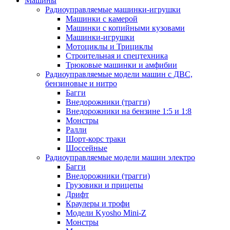
Машины
Радиоуправляемые машинки-игрушки
Машинки с камерой
Машинки с копийными кузовами
Машинки-игрушки
Мотоциклы и Трициклы
Строительная и спецтехника
Трюковые машинки и амфибии
Радиоуправляемые модели машин с ДВС,
бензиновые и нитро
Багги
Внедорожники (трагги)
Внедорожники на бензине 1:5 и 1:8
Монстры
Ралли
Шорт-корс траки
Шоссейные
Радиоуправляемые модели машин электро
Багги
Внедорожники (трагги)
Грузовики и прицепы
Дрифт
Краулеры и трофи
Модели Kyosho Mini-Z
Монстры