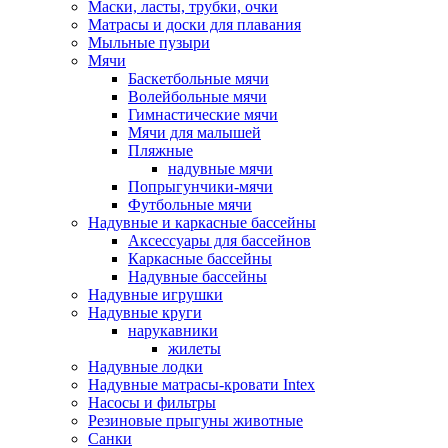
Маски, ласты, трубки, очки
Матрасы и доски для плавания
Мыльные пузыри
Мячи
Баскетбольные мячи
Волейбольные мячи
Гимнастические мячи
Мячи для малышей
Пляжные
надувные мячи
Попрыгунчики-мячи
Футбольные мячи
Надувные и каркасные бассейны
Аксессуары для бассейнов
Каркасные бассейны
Надувные бассейны
Надувные игрушки
Надувные круги
нарукавники
жилеты
Надувные лодки
Надувные матрасы-кровати Intex
Насосы и фильтры
Резиновые прыгуны животные
Санки