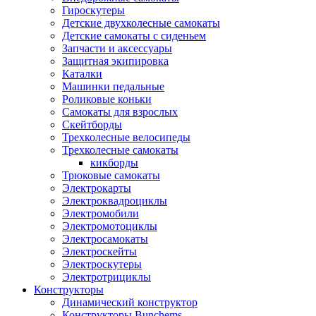
Гироскутеры
Детские двухколесные самокаты
Детские самокаты с сиденьем
Запчасти и аксессуары
Защитная экипировка
Каталки
Машинки педальные
Роликовые коньки
Самокаты для взрослых
Скейтборды
Трехколесные велосипеды
Трехколесные самокаты
кикборды
Трюковые самокаты
Электрокарты
Электроквадроциклы
Электромобили
Электромотоциклы
Электросамокаты
Электроскейты
Электроскутеры
Электротрициклы
Конструкторы
Динамический конструктор
Конструкторы Bunchems