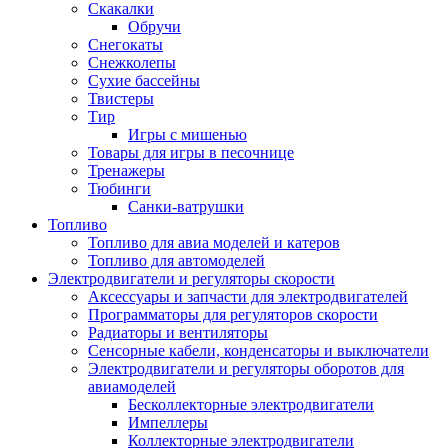
Скакалки
Обручи
Снегокаты
Снежколепы
Сухие бассейны
Твистеры
Тир
Игры с мишенью
Товары для игры в песочнице
Тренажеры
Тюбинги
Санки-ватрушки
Топливо
Топливо для авиа моделей и катеров
Топливо для автомоделей
Электродвигатели и регуляторы скорости
Аксессуары и запчасти для электродвигателей
Программаторы для регуляторов скорости
Радиаторы и вентиляторы
Сенсорные кабели, конденсаторы и выключатели
Электродвигатели и регуляторы оборотов для
авиамоделей
Бесколлекторные электродвигатели
Импеллеры
Коллекторные электродвигатели