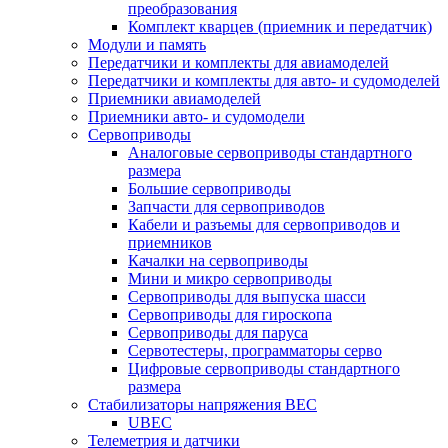
преобразования
Комплект кварцев (приемник и передатчик)
Модули и память
Передатчики и комплекты для авиамоделей
Передатчики и комплекты для авто- и судомоделей
Приемники авиамоделей
Приемники авто- и судомодели
Сервоприводы
Аналоговые сервоприводы стандартного
размера
Большие сервоприводы
Запчасти для сервоприводов
Кабели и разъемы для сервоприводов и
приемников
Качалки на сервоприводы
Мини и микро сервоприводы
Сервоприводы для выпуска шасси
Сервоприводы для гироскопа
Сервоприводы для паруса
Сервотестеры, программаторы серво
Цифровые сервоприводы стандартного
размера
Стабилизаторы напряжения BEC
UBEC
Телеметрия и датчики