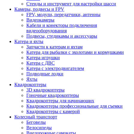
Стенды и инструмент для настройки шасси
Камеры, подвесы и FPV
FPV, модули, передатчики, антенны
Видеокамеры
Кабели и конекторы подключения
видеооборудования
Подвесы, стедикамы и аксессуары
Катера и яхты
Запчасти к катерам и яхтам
Катера для рыбалки с эхолотами и кормушками
Катера игрушки
Катера с ДВС
Катера с электродвигателем
Подводные лодки
Яхты
Квадрокоптеры
3D квадрокоптеры
Гоночные квадрокоптеры
Квадрокоптеры для начинающих
Квадрокоптеры профессиональные для съемки
Квадрокоптеры с камерой
Колесный транспорт
Беговелы
Велосипеды
Внедорожные самокаты