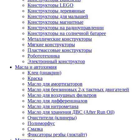
Конструкторы LEGO
Конструкторы деревянные
Конструкторы для малышей
Конструкторы магнитные
Конструкторы на радиоуправлении
Конструкторы на солнечной батарее
Металлические конструкторы
Мягкие конструкторы
Пластмассовые конструкторы
Робототехника
Электронный конструктор
Масла и автохимия
Клеи (циакрин)
Краска
Масло для амортизаторов
Масло для бензиновых 2-х тактных двигателей
Масло для воздушных фильтров
Масло для дифференциалов
Масло для нитрометана
Масло для хранения ДВС (After Run Oil)
Очистители (клинеры)
Полиморфус
Смазка
Фиксаторы резбы (локтайт)