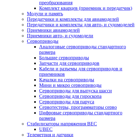
преобразования
Комплект кварцев (приемник и передатчик)
Модули и память
Передатчики и комплекты для авиамоделей
Передатчики и комплекты для авто- и судомоделей
Приемники авиамоделей
Приемники авто- и судомодели
Сервоприводы
Аналоговые сервоприводы стандартного
размера
Большие сервоприводы
Запчасти для сервоприводов
Кабели и разъемы для сервоприводов и
приемников
Качалки на сервоприводы
Мини и микро сервоприводы
Сервоприводы для выпуска шасси
Сервоприводы для гироскопа
Сервоприводы для паруса
Сервотестеры, программаторы серво
Цифровые сервоприводы стандартного
размера
Стабилизаторы напряжения BEC
UBEC
Телеметрия и датчики