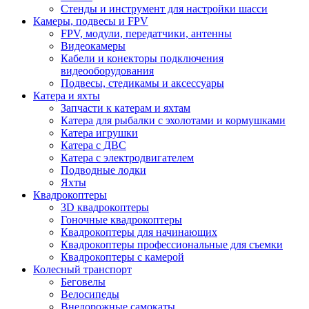
Стенды и инструмент для настройки шасси
Камеры, подвесы и FPV
FPV, модули, передатчики, антенны
Видеокамеры
Кабели и конекторы подключения
видеооборудования
Подвесы, стедикамы и аксессуары
Катера и яхты
Запчасти к катерам и яхтам
Катера для рыбалки с эхолотами и кормушками
Катера игрушки
Катера с ДВС
Катера с электродвигателем
Подводные лодки
Яхты
Квадрокоптеры
3D квадрокоптеры
Гоночные квадрокоптеры
Квадрокоптеры для начинающих
Квадрокоптеры профессиональные для съемки
Квадрокоптеры с камерой
Колесный транспорт
Беговелы
Велосипеды
Внедорожные самокаты