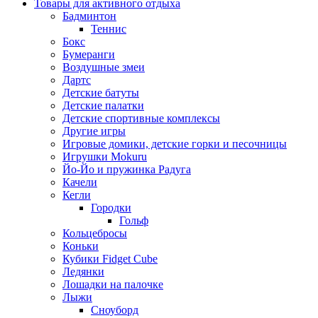
Товары для активного отдыха
Бадминтон
Теннис
Бокс
Бумеранги
Воздушные змеи
Дартс
Детские батуты
Детские палатки
Детские спортивные комплексы
Другие игры
Игровые домики, детские горки и песочницы
Игрушки Mokuru
Йо-Йо и пружинка Радуга
Качели
Кегли
Городки
Гольф
Кольцебросы
Коньки
Кубики Fidget Cube
Ледянки
Лошадки на палочке
Лыжи
Сноуборд