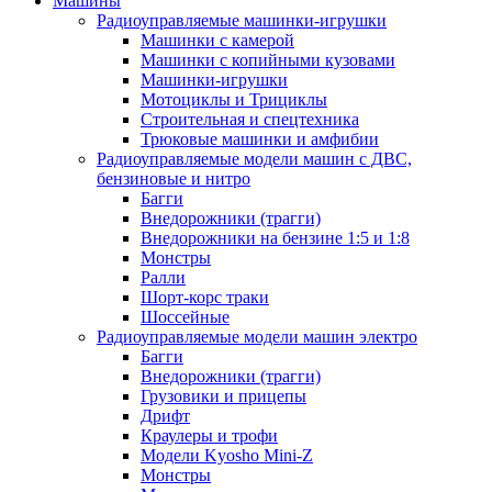
Машины
Радиоуправляемые машинки-игрушки
Машинки с камерой
Машинки с копийными кузовами
Машинки-игрушки
Мотоциклы и Трициклы
Строительная и спецтехника
Трюковые машинки и амфибии
Радиоуправляемые модели машин с ДВС,
бензиновые и нитро
Багги
Внедорожники (трагги)
Внедорожники на бензине 1:5 и 1:8
Монстры
Ралли
Шорт-корс траки
Шоссейные
Радиоуправляемые модели машин электро
Багги
Внедорожники (трагги)
Грузовики и прицепы
Дрифт
Краулеры и трофи
Модели Kyosho Mini-Z
Монстры