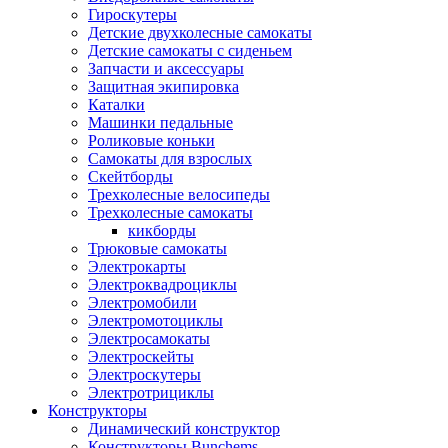
Гироскутеры
Детские двухколесные самокаты
Детские самокаты с сиденьем
Запчасти и аксессуары
Защитная экипировка
Каталки
Машинки педальные
Роликовые коньки
Самокаты для взрослых
Скейтборды
Трехколесные велосипеды
Трехколесные самокаты
кикборды
Трюковые самокаты
Электрокарты
Электроквадроциклы
Электромобили
Электромотоциклы
Электросамокаты
Электроскейты
Электроскутеры
Электротрициклы
Конструкторы
Динамический конструктор
Конструкторы Bunchems