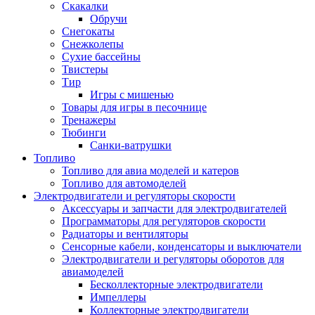
Скакалки
Обручи
Снегокаты
Снежколепы
Сухие бассейны
Твистеры
Тир
Игры с мишенью
Товары для игры в песочнице
Тренажеры
Тюбинги
Санки-ватрушки
Топливо
Топливо для авиа моделей и катеров
Топливо для автомоделей
Электродвигатели и регуляторы скорости
Аксессуары и запчасти для электродвигателей
Программаторы для регуляторов скорости
Радиаторы и вентиляторы
Сенсорные кабели, конденсаторы и выключатели
Электродвигатели и регуляторы оборотов для
авиамоделей
Бесколлекторные электродвигатели
Импеллеры
Коллекторные электродвигатели