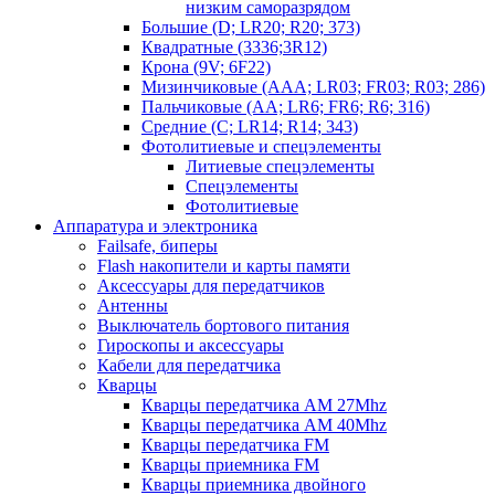
низким саморазрядом
Большие (D; LR20; R20; 373)
Квадратные (3336;3R12)
Крона (9V; 6F22)
Мизинчиковые (AAA; LR03; FR03; R03; 286)
Пальчиковые (AA; LR6; FR6; R6; 316)
Средние (C; LR14; R14; 343)
Фотолитиевые и спецэлементы
Литиевые спецэлементы
Спецэлементы
Фотолитиевые
Аппаратура и электроника
Failsafe, биперы
Flash накопители и карты памяти
Аксессуары для передатчиков
Антенны
Выключатель бортового питания
Гироскопы и аксессуары
Кабели для передатчика
Кварцы
Кварцы передатчика AM 27Mhz
Кварцы передатчика AM 40Mhz
Кварцы передатчика FM
Кварцы приемника FM
Кварцы приемника двойного