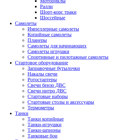
Мотоциклы
Ралли
Шорт-корс траки
Шоссейные
Самолеты
Импеллерные самолеты
Копийные самолеты
Планеры
Самолеты для начинающих
Самолеты игрушки
Спортивные и пилотажные самолеты
Стартовое оборудование
Заправочные бутылочки
Накалы свечи
Ротостартеры
Свечи бензо ДВС
Свечи нитро ДВС
Стартовые наборы
Стартовые столы и аксессуары
Термометры
Танки
Танки копийные
Танки-игрушки
Танки-шпионы
Танковые бои