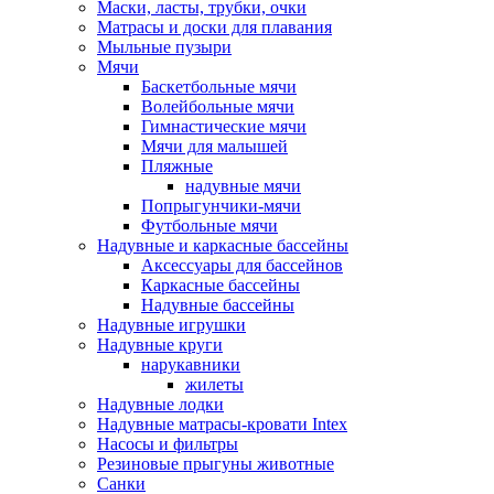
Маски, ласты, трубки, очки
Матрасы и доски для плавания
Мыльные пузыри
Мячи
Баскетбольные мячи
Волейбольные мячи
Гимнастические мячи
Мячи для малышей
Пляжные
надувные мячи
Попрыгунчики-мячи
Футбольные мячи
Надувные и каркасные бассейны
Аксессуары для бассейнов
Каркасные бассейны
Надувные бассейны
Надувные игрушки
Надувные круги
нарукавники
жилеты
Надувные лодки
Надувные матрасы-кровати Intex
Насосы и фильтры
Резиновые прыгуны животные
Санки