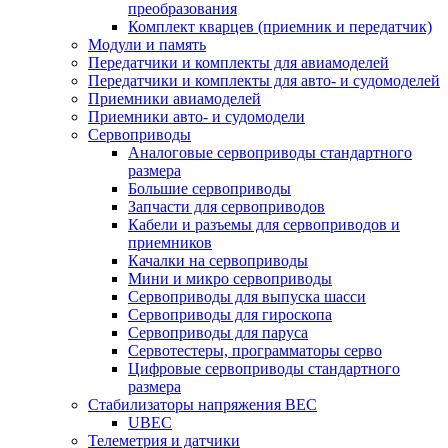
преобразования
Комплект кварцев (приемник и передатчик)
Модули и память
Передатчики и комплекты для авиамоделей
Передатчики и комплекты для авто- и судомоделей
Приемники авиамоделей
Приемники авто- и судомодели
Сервоприводы
Аналоговые сервоприводы стандартного
размера
Большие сервоприводы
Запчасти для сервоприводов
Кабели и разъемы для сервоприводов и
приемников
Качалки на сервоприводы
Мини и микро сервоприводы
Сервоприводы для выпуска шасси
Сервоприводы для гироскопа
Сервоприводы для паруса
Сервотестеры, программаторы серво
Цифровые сервоприводы стандартного
размера
Стабилизаторы напряжения BEC
UBEC
Телеметрия и датчики