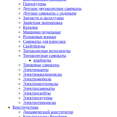
Гироскутеры
Детские двухколесные самокаты
Детские самокаты с сиденьем
Запчасти и аксессуары
Защитная экипировка
Каталки
Машинки педальные
Роликовые коньки
Самокаты для взрослых
Скейтборды
Трехколесные велосипеды
Трехколесные самокаты
кикборды
Трюковые самокаты
Электрокарты
Электроквадроциклы
Электромобили
Электромотоциклы
Электросамокаты
Электроскейты
Электроскутеры
Электротрициклы
Конструкторы
Динамический конструктор
Конструкторы Bunchems