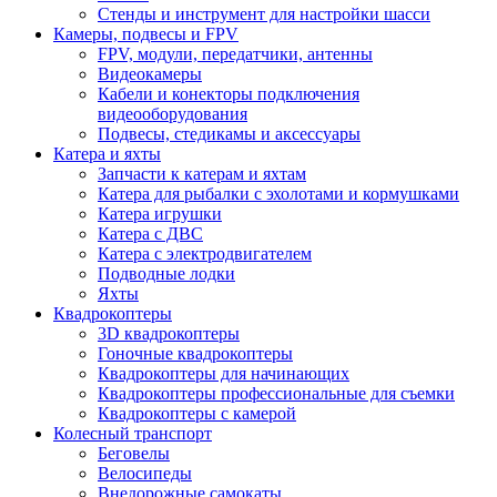
Стенды и инструмент для настройки шасси
Камеры, подвесы и FPV
FPV, модули, передатчики, антенны
Видеокамеры
Кабели и конекторы подключения
видеооборудования
Подвесы, стедикамы и аксессуары
Катера и яхты
Запчасти к катерам и яхтам
Катера для рыбалки с эхолотами и кормушками
Катера игрушки
Катера с ДВС
Катера с электродвигателем
Подводные лодки
Яхты
Квадрокоптеры
3D квадрокоптеры
Гоночные квадрокоптеры
Квадрокоптеры для начинающих
Квадрокоптеры профессиональные для съемки
Квадрокоптеры с камерой
Колесный транспорт
Беговелы
Велосипеды
Внедорожные самокаты