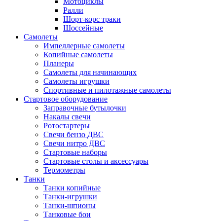
Мотоциклы
Ралли
Шорт-корс траки
Шоссейные
Самолеты
Импеллерные самолеты
Копийные самолеты
Планеры
Самолеты для начинающих
Самолеты игрушки
Спортивные и пилотажные самолеты
Стартовое оборудование
Заправочные бутылочки
Накалы свечи
Ротостартеры
Свечи бензо ДВС
Свечи нитро ДВС
Стартовые наборы
Стартовые столы и аксессуары
Термометры
Танки
Танки копийные
Танки-игрушки
Танки-шпионы
Танковые бои