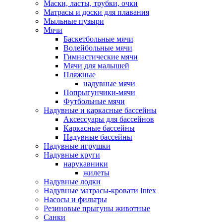
Маски, ласты, трубки, очки
Матрасы и доски для плавания
Мыльные пузыри
Мячи
Баскетбольные мячи
Волейбольные мячи
Гимнастические мячи
Мячи для малышей
Пляжные
надувные мячи
Попрыгунчики-мячи
Футбольные мячи
Надувные и каркасные бассейны
Аксессуары для бассейнов
Каркасные бассейны
Надувные бассейны
Надувные игрушки
Надувные круги
нарукавники
жилеты
Надувные лодки
Надувные матрасы-кровати Intex
Насосы и фильтры
Резиновые прыгуны животные
Санки