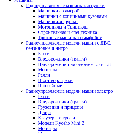
Машины
Радиоуправляемые машинки-игрушки
Машинки с камерой
Машинки с копийными кузовами
Машинки-игрушки
Мотоциклы и Трициклы
Строительная и спецтехника
Трюковые машинки и амфибии
Радиоуправляемые модели машин с ДВС,
бензиновые и нитро
Багги
Внедорожники (трагги)
Внедорожники на бензине 1:5 и 1:8
Монстры
Ралли
Шорт-корс траки
Шоссейные
Радиоуправляемые модели машин электро
Багги
Внедорожники (трагги)
Грузовики и прицепы
Дрифт
Краулеры и трофи
Модели Kyosho Mini-Z
Монстры