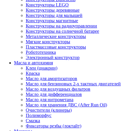
Конструкторы LEGO
Конструкторы деревянные
Конструкторы для малышей
Конструкторы магнитные
Конструкторы на радиоуправлении
Конструкторы на солнечной батарее
Металлические конструкторы
Мягкие конструкторы
Пластмассовые конструкторы
Робототехника
Электронный конструктор
Масла и автохимия
Клеи (циакрин)
Краска
Масло для амортизаторов
Масло для бензиновых 2-х тактных двигателей
Масло для воздушных фильтров
Масло для дифференциалов
Масло для нитрометана
Масло для хранения ДВС (After Run Oil)
Очистители (клинеры)
Полиморфус
Смазка
Фиксаторы резбы (локтайт)