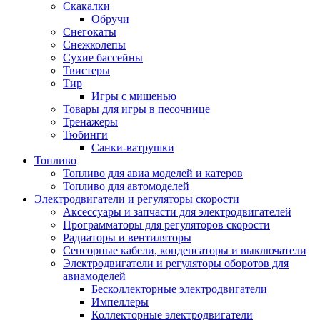
Скакалки
Обручи
Снегокаты
Снежколепы
Сухие бассейны
Твистеры
Тир
Игры с мишенью
Товары для игры в песочнице
Тренажеры
Тюбинги
Санки-ватрушки
Топливо
Топливо для авиа моделей и катеров
Топливо для автомоделей
Электродвигатели и регуляторы скорости
Аксессуары и запчасти для электродвигателей
Программаторы для регуляторов скорости
Радиаторы и вентиляторы
Сенсорные кабели, конденсаторы и выключатели
Электродвигатели и регуляторы оборотов для
авиамоделей
Бесколлекторные электродвигатели
Импеллеры
Коллекторные электродвигатели