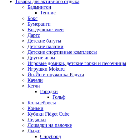
Товары для активного отдыха
Бадминтон
Теннис
Бокс
Бумеранги
Воздушные змеи
Дартс
Детские батуты
Детские палатки
Детские спортивные комплексы
Другие игры
Игровые домики, детские горки и песочницы
Игрушки Mokuru
Йо-Йо и пружинка Радуга
Качели
Кегли
Городки
Гольф
Кольцебросы
Коньки
Кубики Fidget Cube
Ледянки
Лошадки на палочке
Лыжи
Сноуборд