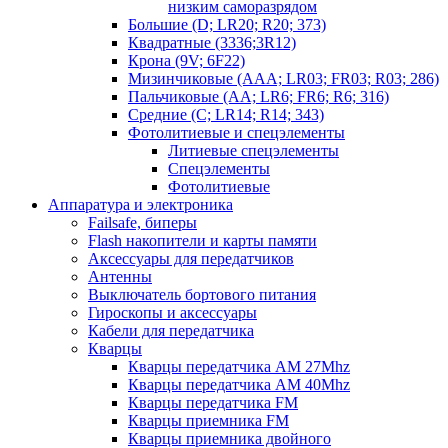
низким саморазрядом
Большие (D; LR20; R20; 373)
Квадратные (3336;3R12)
Крона (9V; 6F22)
Мизинчиковые (AAA; LR03; FR03; R03; 286)
Пальчиковые (AA; LR6; FR6; R6; 316)
Средние (C; LR14; R14; 343)
Фотолитиевые и спецэлементы
Литиевые спецэлементы
Спецэлементы
Фотолитиевые
Аппаратура и электроника
Failsafe, биперы
Flash накопители и карты памяти
Аксессуары для передатчиков
Антенны
Выключатель бортового питания
Гироскопы и аксессуары
Кабели для передатчика
Кварцы
Кварцы передатчика AM 27Mhz
Кварцы передатчика AM 40Mhz
Кварцы передатчика FM
Кварцы приемника FM
Кварцы приемника двойного