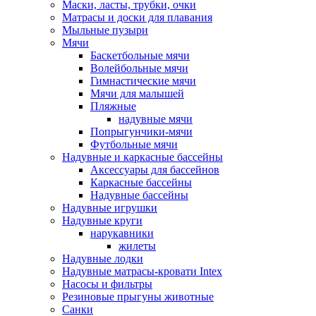
Маски, ласты, трубки, очки
Матрасы и доски для плавания
Мыльные пузыри
Мячи
Баскетбольные мячи
Волейбольные мячи
Гимнастические мячи
Мячи для малышей
Пляжные
надувные мячи
Попрыгунчики-мячи
Футбольные мячи
Надувные и каркасные бассейны
Аксессуары для бассейнов
Каркасные бассейны
Надувные бассейны
Надувные игрушки
Надувные круги
нарукавники
жилеты
Надувные лодки
Надувные матрасы-кровати Intex
Насосы и фильтры
Резиновые прыгуны животные
Санки