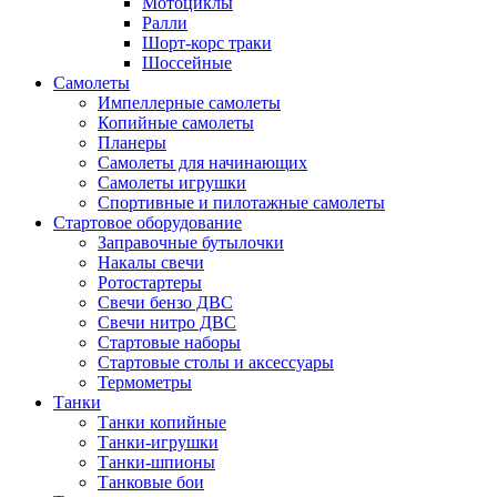
Мотоциклы
Ралли
Шорт-корс траки
Шоссейные
Самолеты
Импеллерные самолеты
Копийные самолеты
Планеры
Самолеты для начинающих
Самолеты игрушки
Спортивные и пилотажные самолеты
Стартовое оборудование
Заправочные бутылочки
Накалы свечи
Ротостартеры
Свечи бензо ДВС
Свечи нитро ДВС
Стартовые наборы
Стартовые столы и аксессуары
Термометры
Танки
Танки копийные
Танки-игрушки
Танки-шпионы
Танковые бои