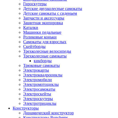
Гироскутеры
Детские двухколесные самокаты
Детские самокаты с сиденьем
Запчасти и аксессуары
Защитная экипировка
Каталки
Машинки педальные
Роликовые коньки
Самокаты для взрослых
Скейтборды
Трехколесные велосипеды
Трехколесные самокаты
кикборды
Трюковые самокаты
Электрокарты
Электроквадроциклы
Электромобили
Электромотоциклы
Электросамокаты
Электроскейты
Электроскутеры
Электротрициклы
Конструкторы
Динамический конструктор
Конструкторы Bunchems