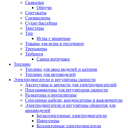
Скакалки
Обручи
Снегокаты
Снежколепы
Сухие бассейны
Твистеры
Тир
Игры с мишенью
Товары для игры в песочнице
Тренажеры
Тюбинги
Санки-ватрушки
Топливо
Топливо для авиа моделей и катеров
Топливо для автомоделей
Электродвигатели и регуляторы скорости
Аксессуары и запчасти для электродвигателей
Программаторы для регуляторов скорости
Радиаторы и вентиляторы
Сенсорные кабели, конденсаторы и выключатели
Электродвигатели и регуляторы оборотов для
авиамоделей
Бесколлекторные электродвигатели
Импеллеры
Коллекторные электродвигатели