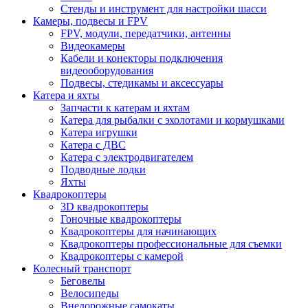
Стенды и инструмент для настройки шасси
Камеры, подвесы и FPV
FPV, модули, передатчики, антенны
Видеокамеры
Кабели и конекторы подключения
видеооборудования
Подвесы, стедикамы и аксессуары
Катера и яхты
Запчасти к катерам и яхтам
Катера для рыбалки с эхолотами и кормушками
Катера игрушки
Катера с ДВС
Катера с электродвигателем
Подводные лодки
Яхты
Квадрокоптеры
3D квадрокоптеры
Гоночные квадрокоптеры
Квадрокоптеры для начинающих
Квадрокоптеры профессиональные для съемки
Квадрокоптеры с камерой
Колесный транспорт
Беговелы
Велосипеды
Внедорожные самокаты