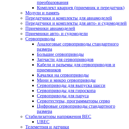
преобразования
Комплект кварцев (приемник и передатчик)
Модули и память
Передатчики и комплекты для авиамоделей
Передатчики и комплекты для авто- и судомоделей
Приемники авиамоделей
Приемники авто- и судомодели
Сервоприводы
Аналоговые сервоприводы стандартного
размера
Большие сервоприводы
Запчасти для сервоприводов
Кабели и разъемы для сервоприводов и
приемников
Качалки на сервоприводы
Мини и микро сервоприводы
Сервоприводы для выпуска шасси
Сервоприводы для гироскопа
Сервоприводы для паруса
Сервотестеры, программаторы серво
Цифровые сервоприводы стандартного
размера
Стабилизаторы напряжения BEC
UBEC
Телеметрия и датчики