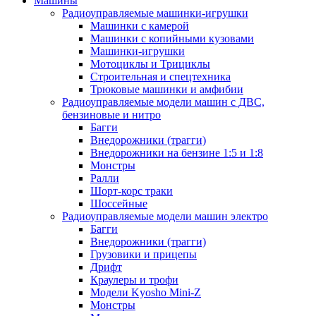
Машины
Радиоуправляемые машинки-игрушки
Машинки с камерой
Машинки с копийными кузовами
Машинки-игрушки
Мотоциклы и Трициклы
Строительная и спецтехника
Трюковые машинки и амфибии
Радиоуправляемые модели машин с ДВС,
бензиновые и нитро
Багги
Внедорожники (трагги)
Внедорожники на бензине 1:5 и 1:8
Монстры
Ралли
Шорт-корс траки
Шоссейные
Радиоуправляемые модели машин электро
Багги
Внедорожники (трагги)
Грузовики и прицепы
Дрифт
Краулеры и трофи
Модели Kyosho Mini-Z
Монстры