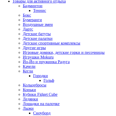
Товары для активного отдыха
Бадминтон
Теннис
Бокс
Бумеранги
Воздушные змеи
Дартс
Детские батуты
Детские палатки
Детские спортивные комплексы
Другие игры
Игровые домики, детские горки и песочницы
Игрушки Mokuru
Йо-Йо и пружинка Радуга
Качели
Кегли
Городки
Гольф
Кольцебросы
Коньки
Кубики Fidget Cube
Ледянки
Лошадки на палочке
Лыжи
Сноуборд