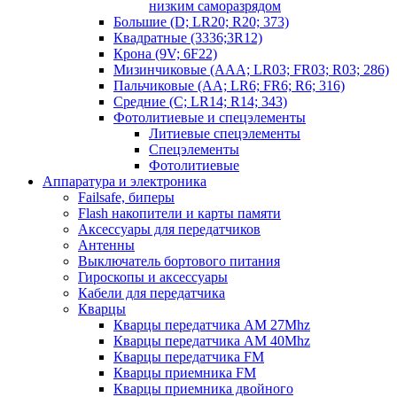
низким саморазрядом
Большие (D; LR20; R20; 373)
Квадратные (3336;3R12)
Крона (9V; 6F22)
Мизинчиковые (AAA; LR03; FR03; R03; 286)
Пальчиковые (AA; LR6; FR6; R6; 316)
Средние (C; LR14; R14; 343)
Фотолитиевые и спецэлементы
Литиевые спецэлементы
Спецэлементы
Фотолитиевые
Аппаратура и электроника
Failsafe, биперы
Flash накопители и карты памяти
Аксессуары для передатчиков
Антенны
Выключатель бортового питания
Гироскопы и аксессуары
Кабели для передатчика
Кварцы
Кварцы передатчика AM 27Mhz
Кварцы передатчика AM 40Mhz
Кварцы передатчика FM
Кварцы приемника FM
Кварцы приемника двойного