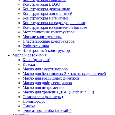
Конструкторы LEGO
Конструкторы деревянные
Конструкторы для малышей
Конструкторы магнитные
Конструкторы на радиоуправлении
Конструкторы на солнечной батарее
Металлические конструкторы
Мягкие конструкторы
Пластмассовые конструкторы
Робототехника
Электронный конструктор
Масла и автохимия
Клеи (циакрин)
Краска
Масло для амортизаторов
Масло для бензиновых 2-х тактных двигателей
Масло для воздушных фильтров
Масло для дифференциалов
Масло для нитрометана
Масло для хранения ДВС (After Run Oil)
Очистители (клинеры)
Полиморфус
Смазка
Фиксаторы резбы (локтайт)