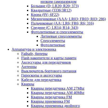
низким саморазрядом
Большие (D; LR20; R20; 373)
Квадратные (3336;3R12)
Крона (9V; 6F22)
Мизинчиковые (AAA; LR03; FR03; R03; 286)
Пальчиковые (AA; LR6; FR6; R6; 316)
Средние (C; LR14; R14; 343)
Фотолитиевые и спецэлементы
Литиевые спецэлементы
Спецэлементы
Фотолитиевые
Аппаратура и электроника
Failsafe, биперы
Flash накопители и карты памяти
Аксессуары для передатчиков
Антенны
Выключатель бортового питания
Гироскопы и аксессуары
Кабели для передатчика
Кварцы
Кварцы передатчика AM 27Mhz
Кварцы передатчика AM 40Mhz
Кварцы передатчика FM
Кварцы приемника FM
Кварцы приемника двойного