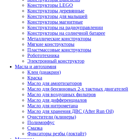
Конструкторы LEGO
Конструкторы деревянные
Конструкторы для малышей
Конструкторы магнитные
Конструкторы на радиоуправлении
Конструкторы на солнечной батарее
Металлические конструкторы
Мягкие конструкторы
Пластмассовые конструкторы
Робототехника
Электронный конструктор
Масла и автохимия
Клеи (циакрин)
Краска
Масло для амортизаторов
Масло для бензиновых 2-х тактных двигателей
Масло для воздушных фильтров
Масло для дифференциалов
Масло для нитрометана
Масло для хранения ДВС (After Run Oil)
Очистители (клинеры)
Полиморфус
Смазка
Фиксаторы резбы (локтайт)