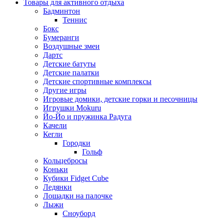
Товары для активного отдыха
Бадминтон
Теннис
Бокс
Бумеранги
Воздушные змеи
Дартс
Детские батуты
Детские палатки
Детские спортивные комплексы
Другие игры
Игровые домики, детские горки и песочницы
Игрушки Mokuru
Йо-Йо и пружинка Радуга
Качели
Кегли
Городки
Гольф
Кольцебросы
Коньки
Кубики Fidget Cube
Ледянки
Лошадки на палочке
Лыжи
Сноуборд