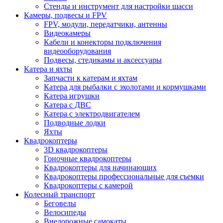
Стенды и инструмент для настройки шасси
Камеры, подвесы и FPV
FPV, модули, передатчики, антенны
Видеокамеры
Кабели и конекторы подключения
видеооборудования
Подвесы, стедикамы и аксессуары
Катера и яхты
Запчасти к катерам и яхтам
Катера для рыбалки с эхолотами и кормушками
Катера игрушки
Катера с ДВС
Катера с электродвигателем
Подводные лодки
Яхты
Квадрокоптеры
3D квадрокоптеры
Гоночные квадрокоптеры
Квадрокоптеры для начинающих
Квадрокоптеры профессиональные для съемки
Квадрокоптеры с камерой
Колесный транспорт
Беговелы
Велосипеды
Внедорожные самокаты