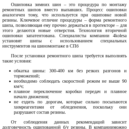
Ошиповка зимних шин – это процедура по монтажу
ремонтных шипов вместо выпавших. Процесс ошиповки
аналогичен тому, что используется при ошиповке новой
резины. Ключевое отличие процедуры – форма ремонтного
шипа, позволяющая ему прочно держаться в протекторе – для
этого делаются новые отверстия. Технология вторичной
ошиповки запатентована. Специалисты компании 4kolesa
установят шипы с использованием специальных
инструментов на шиномонтаже в СПб
После установки ремонтного шипа требуется выполнять
такие условия:
обкатка шины: 300-400 км без резких разгонов и
торможений;
необходимо соблюдать скоростной режим не выше 90
км/ч;
плавное переключение коробки передач и плавное
начало движения;
не ездить по дорогам, которые сильно посыпаются
химреагентами от обледенения, поскольку они
разрушают состав резины.
От соблюдения данных рекомендаций зависит
долговечность ошипованной б/у резины. В компанииможно