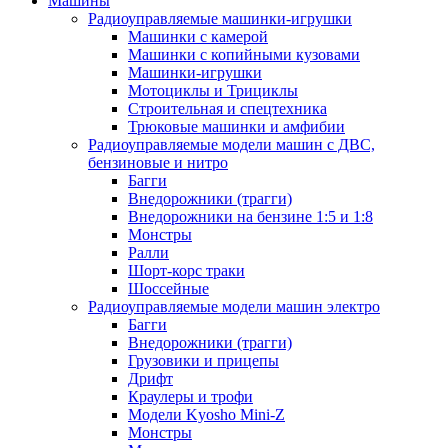
Машины
Радиоуправляемые машинки-игрушки
Машинки с камерой
Машинки с копийными кузовами
Машинки-игрушки
Мотоциклы и Трициклы
Строительная и спецтехника
Трюковые машинки и амфибии
Радиоуправляемые модели машин с ДВС,
бензиновые и нитро
Багги
Внедорожники (трагги)
Внедорожники на бензине 1:5 и 1:8
Монстры
Ралли
Шорт-корс траки
Шоссейные
Радиоуправляемые модели машин электро
Багги
Внедорожники (трагги)
Грузовики и прицепы
Дрифт
Краулеры и трофи
Модели Kyosho Mini-Z
Монстры