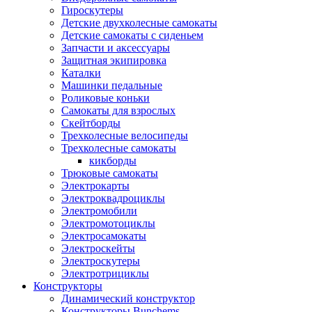
Гироскутеры
Детские двухколесные самокаты
Детские самокаты с сиденьем
Запчасти и аксессуары
Защитная экипировка
Каталки
Машинки педальные
Роликовые коньки
Самокаты для взрослых
Скейтборды
Трехколесные велосипеды
Трехколесные самокаты
кикборды
Трюковые самокаты
Электрокарты
Электроквадроциклы
Электромобили
Электромотоциклы
Электросамокаты
Электроскейты
Электроскутеры
Электротрициклы
Конструкторы
Динамический конструктор
Конструкторы Bunchems