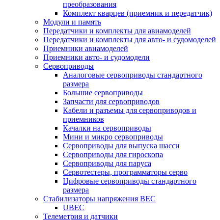
преобразования
Комплект кварцев (приемник и передатчик)
Модули и память
Передатчики и комплекты для авиамоделей
Передатчики и комплекты для авто- и судомоделей
Приемники авиамоделей
Приемники авто- и судомодели
Сервоприводы
Аналоговые сервоприводы стандартного
размера
Большие сервоприводы
Запчасти для сервоприводов
Кабели и разъемы для сервоприводов и
приемников
Качалки на сервоприводы
Мини и микро сервоприводы
Сервоприводы для выпуска шасси
Сервоприводы для гироскопа
Сервоприводы для паруса
Сервотестеры, программаторы серво
Цифровые сервоприводы стандартного
размера
Стабилизаторы напряжения BEC
UBEC
Телеметрия и датчики