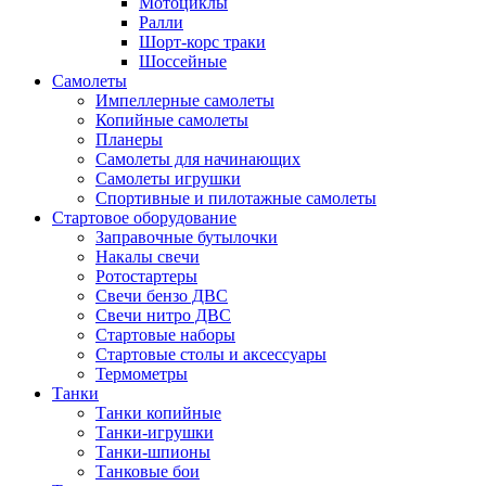
Мотоциклы
Ралли
Шорт-корс траки
Шоссейные
Самолеты
Импеллерные самолеты
Копийные самолеты
Планеры
Самолеты для начинающих
Самолеты игрушки
Спортивные и пилотажные самолеты
Стартовое оборудование
Заправочные бутылочки
Накалы свечи
Ротостартеры
Свечи бензо ДВС
Свечи нитро ДВС
Стартовые наборы
Стартовые столы и аксессуары
Термометры
Танки
Танки копийные
Танки-игрушки
Танки-шпионы
Танковые бои