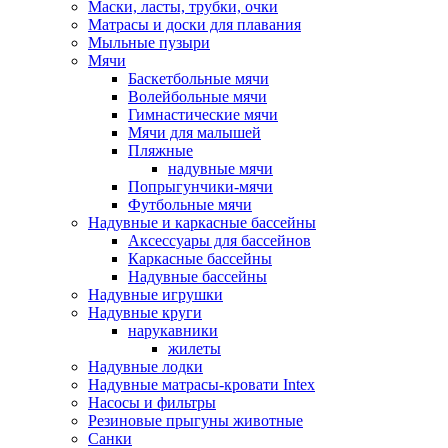
Маски, ласты, трубки, очки
Матрасы и доски для плавания
Мыльные пузыри
Мячи
Баскетбольные мячи
Волейбольные мячи
Гимнастические мячи
Мячи для малышей
Пляжные
надувные мячи
Попрыгунчики-мячи
Футбольные мячи
Надувные и каркасные бассейны
Аксессуары для бассейнов
Каркасные бассейны
Надувные бассейны
Надувные игрушки
Надувные круги
нарукавники
жилеты
Надувные лодки
Надувные матрасы-кровати Intex
Насосы и фильтры
Резиновые прыгуны животные
Санки