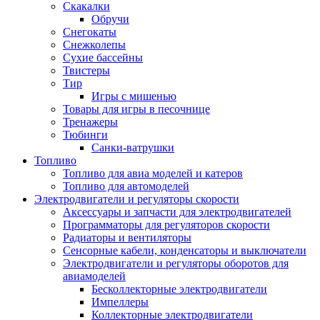
Скакалки
Обручи
Снегокаты
Снежколепы
Сухие бассейны
Твистеры
Тир
Игры с мишенью
Товары для игры в песочнице
Тренажеры
Тюбинги
Санки-ватрушки
Топливо
Топливо для авиа моделей и катеров
Топливо для автомоделей
Электродвигатели и регуляторы скорости
Аксессуары и запчасти для электродвигателей
Программаторы для регуляторов скорости
Радиаторы и вентиляторы
Сенсорные кабели, конденсаторы и выключатели
Электродвигатели и регуляторы оборотов для
авиамоделей
Бесколлекторные электродвигатели
Импеллеры
Коллекторные электродвигатели