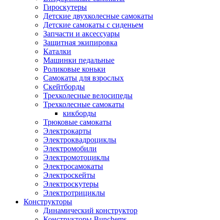
Гироскутеры
Детские двухколесные самокаты
Детские самокаты с сиденьем
Запчасти и аксессуары
Защитная экипировка
Каталки
Машинки педальные
Роликовые коньки
Самокаты для взрослых
Скейтборды
Трехколесные велосипеды
Трехколесные самокаты
кикборды
Трюковые самокаты
Электрокарты
Электроквадроциклы
Электромобили
Электромотоциклы
Электросамокаты
Электроскейты
Электроскутеры
Электротрициклы
Конструкторы
Динамический конструктор
Конструкторы Bunchems