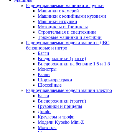
Машины
Радиоуправляемые машинки-игрушки
Машинки с камерой
Машинки с копийными кузовами
Машинки-игрушки
Мотоциклы и Трициклы
Строительная и спецтехника
Трюковые машинки и амфибии
Радиоуправляемые модели машин с ДВС,
бензиновые и нитро
Багги
Внедорожники (трагги)
Внедорожники на бензине 1:5 и 1:8
Монстры
Ралли
Шорт-корс траки
Шоссейные
Радиоуправляемые модели машин электро
Багги
Внедорожники (трагги)
Грузовики и прицепы
Дрифт
Краулеры и трофи
Модели Kyosho Mini-Z
Монстры