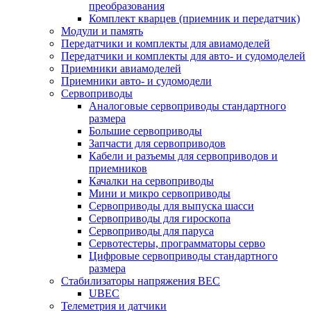
преобразования
Комплект кварцев (приемник и передатчик)
Модули и память
Передатчики и комплекты для авиамоделей
Передатчики и комплекты для авто- и судомоделей
Приемники авиамоделей
Приемники авто- и судомодели
Сервоприводы
Аналоговые сервоприводы стандартного
размера
Большие сервоприводы
Запчасти для сервоприводов
Кабели и разъемы для сервоприводов и
приемников
Качалки на сервоприводы
Мини и микро сервоприводы
Сервоприводы для выпуска шасси
Сервоприводы для гироскопа
Сервоприводы для паруса
Сервотестеры, программаторы серво
Цифровые сервоприводы стандартного
размера
Стабилизаторы напряжения BEC
UBEC
Телеметрия и датчики