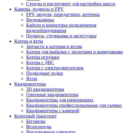
Стенды и инструмент для настройки шасси
Камеры, подвесы и FPV
FPV, модули, передатчики, антенны
Видеокамеры
Кабели и конекторы подключения
видеооборудования
Подвесы, стедикамы и аксессуары
Катера и яхты
Запчасти к катерам и яхтам
Катера для рыбалки с эхолотами и кормушками
Катера игрушки
Катера с ДВС
Катера с электродвигателем
Подводные лодки
Яхты
Квадрокоптеры
3D квадрокоптеры
Гоночные квадрокоптеры
Квадрокоптеры для начинающих
Квадрокоптеры профессиональные для съемки
Квадрокоптеры с камерой
Колесный транспорт
Беговелы
Велосипеды
Внедорожные самокаты