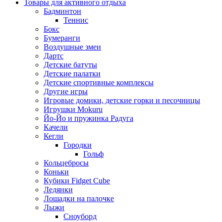
Товары для активного отдыха
Бадминтон
Теннис
Бокс
Бумеранги
Воздушные змеи
Дартс
Детские батуты
Детские палатки
Детские спортивные комплексы
Другие игры
Игровые домики, детские горки и песочницы
Игрушки Mokuru
Йо-Йо и пружинка Радуга
Качели
Кегли
Городки
Гольф
Кольцебросы
Коньки
Кубики Fidget Cube
Ледянки
Лошадки на палочке
Лыжи
Сноуборд