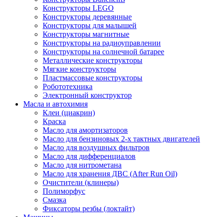
Конструкторы LEGO
Конструкторы деревянные
Конструкторы для малышей
Конструкторы магнитные
Конструкторы на радиоуправлении
Конструкторы на солнечной батарее
Металлические конструкторы
Мягкие конструкторы
Пластмассовые конструкторы
Робототехника
Электронный конструктор
Масла и автохимия
Клеи (циакрин)
Краска
Масло для амортизаторов
Масло для бензиновых 2-х тактных двигателей
Масло для воздушных фильтров
Масло для дифференциалов
Масло для нитрометана
Масло для хранения ДВС (After Run Oil)
Очистители (клинеры)
Полиморфус
Смазка
Фиксаторы резбы (локтайт)