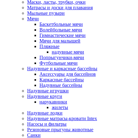
Маски, ласты, трубки, очки
Матрасы и доски для плавания
Мыльные пузыри
Мячи
Баскетбольные мячи
Волейбольные мячи
Гимнастические мячи
Мячи для малышей
Пляжные
надувные мячи
Попрыгунчики-мячи
Футбольные мячи
Надувные и каркасные бассейны
Аксессуары для бассейнов
Каркасные бассейны
Надувные бассейны
Надувные игрушки
Надувные круги
нарукавники
жилеты
Надувные лодки
Надувные матрасы-кровати Intex
Насосы и фильтры
Резиновые прыгуны животные
Санки