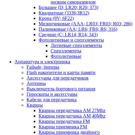
низким саморазрядом
Большие (D; LR20; R20; 373)
Квадратные (3336;3R12)
Крона (9V; 6F22)
Мизинчиковые (AAA; LR03; FR03; R03; 286)
Пальчиковые (AA; LR6; FR6; R6; 316)
Средние (C; LR14; R14; 343)
Фотолитиевые и спецэлементы
Литиевые спецэлементы
Спецэлементы
Фотолитиевые
Аппаратура и электроника
Failsafe, биперы
Flash накопители и карты памяти
Аксессуары для передатчиков
Антенны
Выключатель бортового питания
Гироскопы и аксессуары
Кабели для передатчика
Кварцы
Кварцы передатчика AM 27Mhz
Кварцы передатчика AM 40Mhz
Кварцы передатчика FM
Кварцы приемника FM
Кварцы приемника двойного