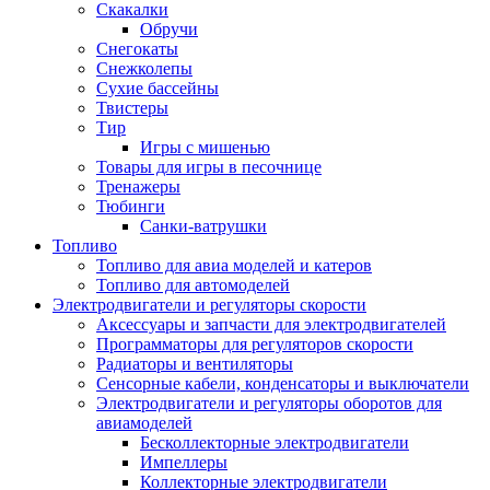
Скакалки
Обручи
Снегокаты
Снежколепы
Сухие бассейны
Твистеры
Тир
Игры с мишенью
Товары для игры в песочнице
Тренажеры
Тюбинги
Санки-ватрушки
Топливо
Топливо для авиа моделей и катеров
Топливо для автомоделей
Электродвигатели и регуляторы скорости
Аксессуары и запчасти для электродвигателей
Программаторы для регуляторов скорости
Радиаторы и вентиляторы
Сенсорные кабели, конденсаторы и выключатели
Электродвигатели и регуляторы оборотов для
авиамоделей
Бесколлекторные электродвигатели
Импеллеры
Коллекторные электродвигатели