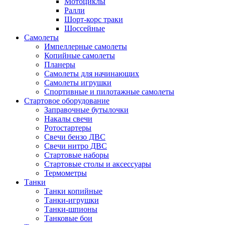
Мотоциклы
Ралли
Шорт-корс траки
Шоссейные
Самолеты
Импеллерные самолеты
Копийные самолеты
Планеры
Самолеты для начинающих
Самолеты игрушки
Спортивные и пилотажные самолеты
Стартовое оборудование
Заправочные бутылочки
Накалы свечи
Ротостартеры
Свечи бензо ДВС
Свечи нитро ДВС
Стартовые наборы
Стартовые столы и аксессуары
Термометры
Танки
Танки копийные
Танки-игрушки
Танки-шпионы
Танковые бои