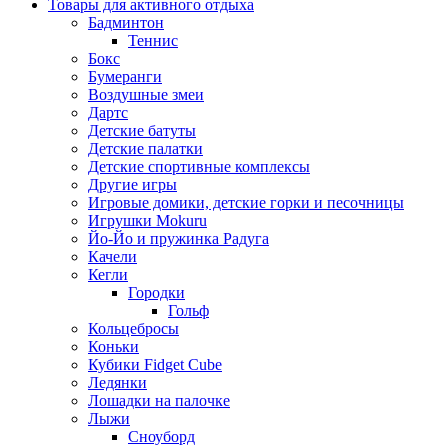
Товары для активного отдыха
Бадминтон
Теннис
Бокс
Бумеранги
Воздушные змеи
Дартс
Детские батуты
Детские палатки
Детские спортивные комплексы
Другие игры
Игровые домики, детские горки и песочницы
Игрушки Mokuru
Йо-Йо и пружинка Радуга
Качели
Кегли
Городки
Гольф
Кольцебросы
Коньки
Кубики Fidget Cube
Ледянки
Лошадки на палочке
Лыжи
Сноуборд