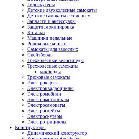
Гироскутеры
Детские двухколесные самокаты
Детские самокаты с сиденьем
Запчасти и аксессуары
Защитная экипировка
Каталки
Машинки педальные
Роликовые коньки
Самокаты для взрослых
Скейтборды
Трехколесные велосипеды
Трехколесные самокаты
кикборды
Трюковые самокаты
Электрокарты
Электроквадроциклы
Электромобили
Электромотоциклы
Электросамокаты
Электроскейты
Электроскутеры
Электротрициклы
Конструкторы
Динамический конструктор
Конструкторы Bunchems