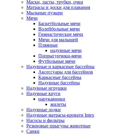
Маски, ласты, трубки, очки
Матрасы и доски для плавания
Мыльные пузыри
Мячи
Баскетбольные мячи
Волейбольные мячи
Гимнастические мячи
Мячи для малышей
Пляжные
надувные мячи
Попрыгунчики-мячи
Футбольные мячи
Надувные и каркасные бассейны
Аксессуары для бассейнов
Каркасные бассейны
Надувные бассейны
Надувные игрушки
Надувные круги
нарукавники
жилеты
Надувные лодки
Надувные матрасы-кровати Intex
Насосы и фильтры
Резиновые прыгуны животные
Санки