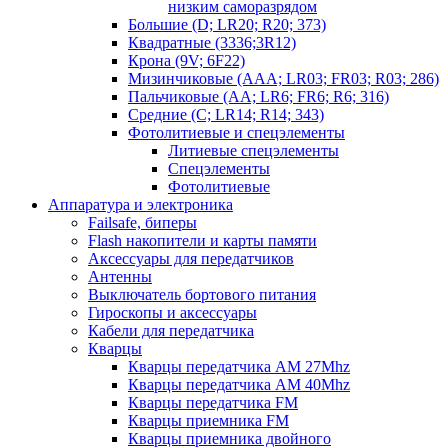
низким саморазрядом
Большие (D; LR20; R20; 373)
Квадратные (3336;3R12)
Крона (9V; 6F22)
Мизинчиковые (AAA; LR03; FR03; R03; 286)
Пальчиковые (AA; LR6; FR6; R6; 316)
Средние (C; LR14; R14; 343)
Фотолитиевые и спецэлементы
Литиевые спецэлементы
Спецэлементы
Фотолитиевые
Аппаратура и электроника
Failsafe, биперы
Flash накопители и карты памяти
Аксессуары для передатчиков
Антенны
Выключатель бортового питания
Гироскопы и аксессуары
Кабели для передатчика
Кварцы
Кварцы передатчика AM 27Mhz
Кварцы передатчика AM 40Mhz
Кварцы передатчика FM
Кварцы приемника FM
Кварцы приемника двойного