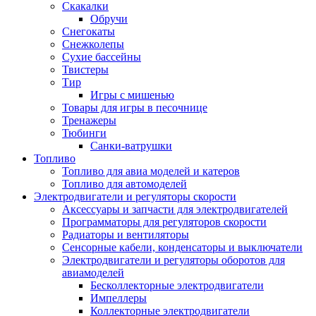
Скакалки
Обручи
Снегокаты
Снежколепы
Сухие бассейны
Твистеры
Тир
Игры с мишенью
Товары для игры в песочнице
Тренажеры
Тюбинги
Санки-ватрушки
Топливо
Топливо для авиа моделей и катеров
Топливо для автомоделей
Электродвигатели и регуляторы скорости
Аксессуары и запчасти для электродвигателей
Программаторы для регуляторов скорости
Радиаторы и вентиляторы
Сенсорные кабели, конденсаторы и выключатели
Электродвигатели и регуляторы оборотов для
авиамоделей
Бесколлекторные электродвигатели
Импеллеры
Коллекторные электродвигатели