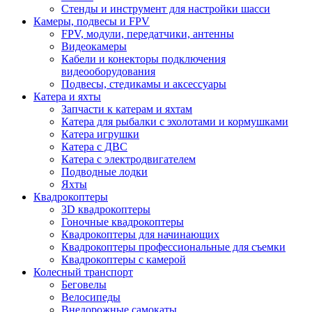
Стенды и инструмент для настройки шасси
Камеры, подвесы и FPV
FPV, модули, передатчики, антенны
Видеокамеры
Кабели и конекторы подключения
видеооборудования
Подвесы, стедикамы и аксессуары
Катера и яхты
Запчасти к катерам и яхтам
Катера для рыбалки с эхолотами и кормушками
Катера игрушки
Катера с ДВС
Катера с электродвигателем
Подводные лодки
Яхты
Квадрокоптеры
3D квадрокоптеры
Гоночные квадрокоптеры
Квадрокоптеры для начинающих
Квадрокоптеры профессиональные для съемки
Квадрокоптеры с камерой
Колесный транспорт
Беговелы
Велосипеды
Внедорожные самокаты