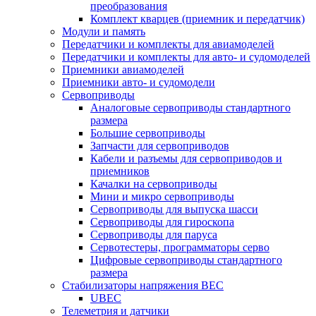
преобразования
Комплект кварцев (приемник и передатчик)
Модули и память
Передатчики и комплекты для авиамоделей
Передатчики и комплекты для авто- и судомоделей
Приемники авиамоделей
Приемники авто- и судомодели
Сервоприводы
Аналоговые сервоприводы стандартного
размера
Большие сервоприводы
Запчасти для сервоприводов
Кабели и разъемы для сервоприводов и
приемников
Качалки на сервоприводы
Мини и микро сервоприводы
Сервоприводы для выпуска шасси
Сервоприводы для гироскопа
Сервоприводы для паруса
Сервотестеры, программаторы серво
Цифровые сервоприводы стандартного
размера
Стабилизаторы напряжения BEC
UBEC
Телеметрия и датчики