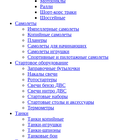
Мотоциклы
Ралли
Шорт-корс траки
Шоссейные
Самолеты
Импеллерные самолеты
Копийные самолеты
Планеры
Самолеты для начинающих
Самолеты игрушки
Спортивные и пилотажные самолеты
Стартовое оборудование
Заправочные бутылочки
Накалы свечи
Ротостартеры
Свечи бензо ДВС
Свечи нитро ДВС
Стартовые наборы
Стартовые столы и аксессуары
Термометры
Танки
Танки копийные
Танки-игрушки
Танки-шпионы
Танковые бои