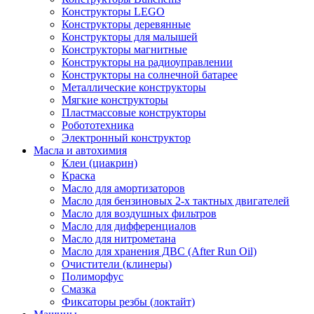
Конструкторы LEGO
Конструкторы деревянные
Конструкторы для малышей
Конструкторы магнитные
Конструкторы на радиоуправлении
Конструкторы на солнечной батарее
Металлические конструкторы
Мягкие конструкторы
Пластмассовые конструкторы
Робототехника
Электронный конструктор
Масла и автохимия
Клеи (циакрин)
Краска
Масло для амортизаторов
Масло для бензиновых 2-х тактных двигателей
Масло для воздушных фильтров
Масло для дифференциалов
Масло для нитрометана
Масло для хранения ДВС (After Run Oil)
Очистители (клинеры)
Полиморфус
Смазка
Фиксаторы резбы (локтайт)