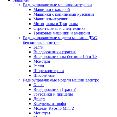
Машины
Радиоуправляемые машинки-игрушки
Машинки с камерой
Машинки с копийными кузовами
Машинки-игрушки
Мотоциклы и Трициклы
Строительная и спецтехника
Трюковые машинки и амфибии
Радиоуправляемые модели машин с ДВС,
бензиновые и нитро
Багги
Внедорожники (трагги)
Внедорожники на бензине 1:5 и 1:8
Монстры
Ралли
Шорт-корс траки
Шоссейные
Радиоуправляемые модели машин электро
Багги
Внедорожники (трагги)
Грузовики и прицепы
Дрифт
Краулеры и трофи
Модели Kyosho Mini-Z
Монстры