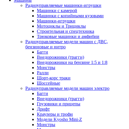
Машины
Радиоуправляемые машинки-игрушки
Машинки с камерой
Машинки с копийными кузовами
Машинки-игрушки
Мотоциклы и Трициклы
Строительная и спецтехника
Трюковые машинки и амфибии
Радиоуправляемые модели машин с ДВС,
бензиновые и нитро
Багги
Внедорожники (трагги)
Внедорожники на бензине 1:5 и 1:8
Монстры
Ралли
Шорт-корс траки
Шоссейные
Радиоуправляемые модели машин электро
Багги
Внедорожники (трагги)
Грузовики и прицепы
Дрифт
Краулеры и трофи
Модели Kyosho Mini-Z
Монстры