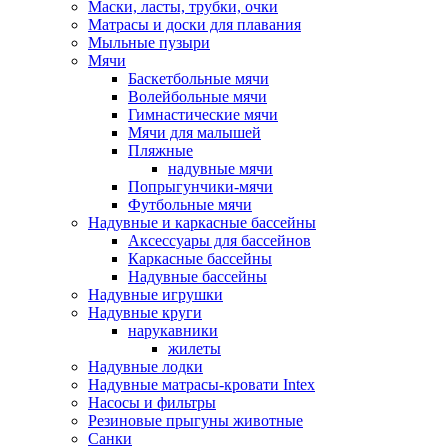
Маски, ласты, трубки, очки
Матрасы и доски для плавания
Мыльные пузыри
Мячи
Баскетбольные мячи
Волейбольные мячи
Гимнастические мячи
Мячи для малышей
Пляжные
надувные мячи
Попрыгунчики-мячи
Футбольные мячи
Надувные и каркасные бассейны
Аксессуары для бассейнов
Каркасные бассейны
Надувные бассейны
Надувные игрушки
Надувные круги
нарукавники
жилеты
Надувные лодки
Надувные матрасы-кровати Intex
Насосы и фильтры
Резиновые прыгуны животные
Санки