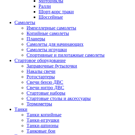
Мотоциклы
Ралли
Шорт-корс траки
Шоссейные
Самолеты
Импеллерные самолеты
Копийные самолеты
Планеры
Самолеты для начинающих
Самолеты игрушки
Спортивные и пилотажные самолеты
Стартовое оборудование
Заправочные бутылочки
Накалы свечи
Ротостартеры
Свечи бензо ДВС
Свечи нитро ДВС
Стартовые наборы
Стартовые столы и аксессуары
Термометры
Танки
Танки копийные
Танки-игрушки
Танки-шпионы
Танковые бои