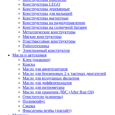
Конструкторы LEGO
Конструкторы деревянные
Конструкторы для малышей
Конструкторы магнитные
Конструкторы на радиоуправлении
Конструкторы на солнечной батарее
Металлические конструкторы
Мягкие конструкторы
Пластмассовые конструкторы
Робототехника
Электронный конструктор
Масла и автохимия
Клеи (циакрин)
Краска
Масло для амортизаторов
Масло для бензиновых 2-х тактных двигателей
Масло для воздушных фильтров
Масло для дифференциалов
Масло для нитрометана
Масло для хранения ДВС (After Run Oil)
Очистители (клинеры)
Полиморфус
Смазка
Фиксаторы резбы (локтайт)