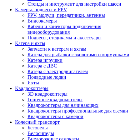
Стенды и инструмент для настройки шасси
Камеры, подвесы и FPV
FPV, модули, передатчики, антенны
Видеокамеры
Кабели и конекторы подключения
видеооборудования
Подвесы, стедикамы и аксессуары
Катера и яхты
Запчасти к катерам и яхтам
Катера для рыбалки с эхолотами и кормушками
Катера игрушки
Катера с ДВС
Катера с электродвигателем
Подводные лодки
Яхты
Квадрокоптеры
3D квадрокоптеры
Гоночные квадрокоптеры
Квадрокоптеры для начинающих
Квадрокоптеры профессиональные для съемки
Квадрокоптеры с камерой
Колесный транспорт
Беговелы
Велосипеды
Внедорожные самокаты