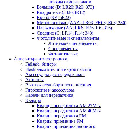
низким саморазрядом
Большие (D; LR20; R20; 373)
Квадратные (3336;3R12)
Крона (9V; 6F22)
Мизинчиковые (AAA; LR03; FR03; R03; 286)
Пальчиковые (AA; LR6; FR6; R6; 316)
Средние (C; LR14; R14; 343)
Фотолитиевые и спецэлементы
Литиевые спецэлементы
Спецэлементы
Фотолитиевые
Аппаратура и электроника
Failsafe, биперы
Flash накопители и карты памяти
Аксессуары для передатчиков
Антенны
Выключатель бортового питания
Гироскопы и аксессуары
Кабели для передатчика
Кварцы
Кварцы передатчика AM 27Mhz
Кварцы передатчика AM 40Mhz
Кварцы передатчика FM
Кварцы приемника FM
Кварцы приемника двойного