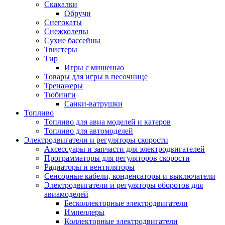
Скакалки
Обручи
Снегокаты
Снежколепы
Сухие бассейны
Твистеры
Тир
Игры с мишенью
Товары для игры в песочнице
Тренажеры
Тюбинги
Санки-ватрушки
Топливо
Топливо для авиа моделей и катеров
Топливо для автомоделей
Электродвигатели и регуляторы скорости
Аксессуары и запчасти для электродвигателей
Программаторы для регуляторов скорости
Радиаторы и вентиляторы
Сенсорные кабели, конденсаторы и выключатели
Электродвигатели и регуляторы оборотов для
авиамоделей
Бесколлекторные электродвигатели
Импеллеры
Коллекторные электродвигатели