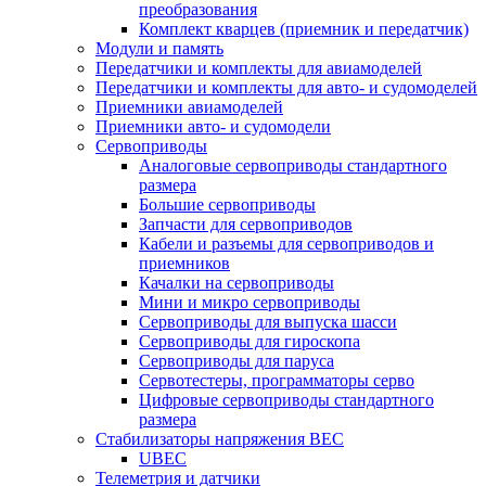
преобразования
Комплект кварцев (приемник и передатчик)
Модули и память
Передатчики и комплекты для авиамоделей
Передатчики и комплекты для авто- и судомоделей
Приемники авиамоделей
Приемники авто- и судомодели
Сервоприводы
Аналоговые сервоприводы стандартного
размера
Большие сервоприводы
Запчасти для сервоприводов
Кабели и разъемы для сервоприводов и
приемников
Качалки на сервоприводы
Мини и микро сервоприводы
Сервоприводы для выпуска шасси
Сервоприводы для гироскопа
Сервоприводы для паруса
Сервотестеры, программаторы серво
Цифровые сервоприводы стандартного
размера
Стабилизаторы напряжения BEC
UBEC
Телеметрия и датчики