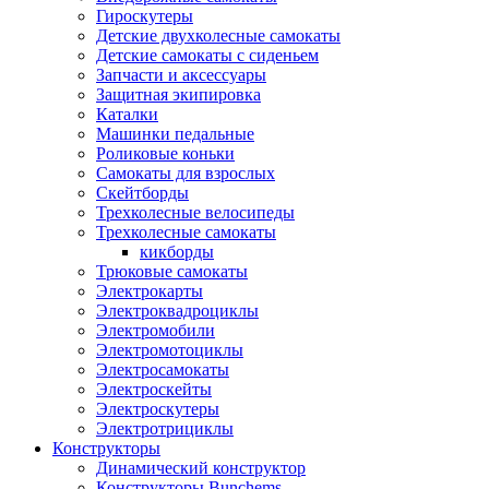
Гироскутеры
Детские двухколесные самокаты
Детские самокаты с сиденьем
Запчасти и аксессуары
Защитная экипировка
Каталки
Машинки педальные
Роликовые коньки
Самокаты для взрослых
Скейтборды
Трехколесные велосипеды
Трехколесные самокаты
кикборды
Трюковые самокаты
Электрокарты
Электроквадроциклы
Электромобили
Электромотоциклы
Электросамокаты
Электроскейты
Электроскутеры
Электротрициклы
Конструкторы
Динамический конструктор
Конструкторы Bunchems