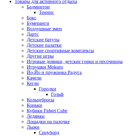
Товары для активного отдыха
Бадминтон
Теннис
Бокс
Бумеранги
Воздушные змеи
Дартс
Детские батуты
Детские палатки
Детские спортивные комплексы
Другие игры
Игровые домики, детские горки и песочницы
Игрушки Mokuru
Йо-Йо и пружинка Радуга
Качели
Кегли
Городки
Гольф
Кольцебросы
Коньки
Кубики Fidget Cube
Ледянки
Лошадки на палочке
Лыжи
Сноуборд