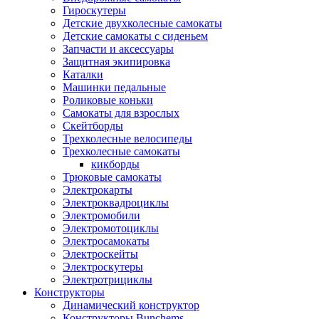
Гироскутеры
Детские двухколесные самокаты
Детские самокаты с сиденьем
Запчасти и аксессуары
Защитная экипировка
Каталки
Машинки педальные
Роликовые коньки
Самокаты для взрослых
Скейтборды
Трехколесные велосипеды
Трехколесные самокаты
кикборды
Трюковые самокаты
Электрокарты
Электроквадроциклы
Электромобили
Электромотоциклы
Электросамокаты
Электроскейты
Электроскутеры
Электротрициклы
Конструкторы
Динамический конструктор
Конструкторы Bunchems