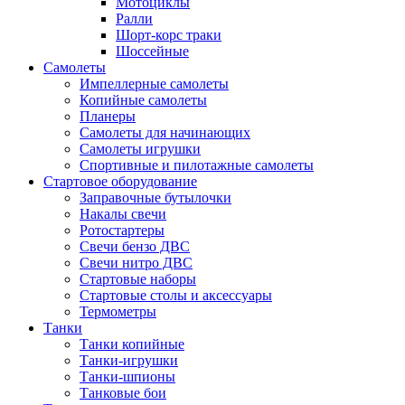
Мотоциклы
Ралли
Шорт-корс траки
Шоссейные
Самолеты
Импеллерные самолеты
Копийные самолеты
Планеры
Самолеты для начинающих
Самолеты игрушки
Спортивные и пилотажные самолеты
Стартовое оборудование
Заправочные бутылочки
Накалы свечи
Ротостартеры
Свечи бензо ДВС
Свечи нитро ДВС
Стартовые наборы
Стартовые столы и аксессуары
Термометры
Танки
Танки копийные
Танки-игрушки
Танки-шпионы
Танковые бои