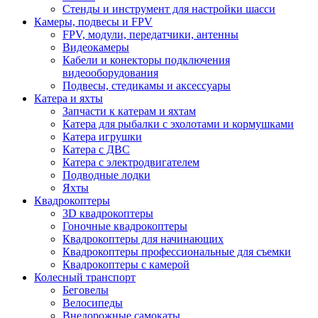
Стенды и инструмент для настройки шасси
Камеры, подвесы и FPV
FPV, модули, передатчики, антенны
Видеокамеры
Кабели и конекторы подключения
видеооборудования
Подвесы, стедикамы и аксессуары
Катера и яхты
Запчасти к катерам и яхтам
Катера для рыбалки с эхолотами и кормушками
Катера игрушки
Катера с ДВС
Катера с электродвигателем
Подводные лодки
Яхты
Квадрокоптеры
3D квадрокоптеры
Гоночные квадрокоптеры
Квадрокоптеры для начинающих
Квадрокоптеры профессиональные для съемки
Квадрокоптеры с камерой
Колесный транспорт
Беговелы
Велосипеды
Внедорожные самокаты