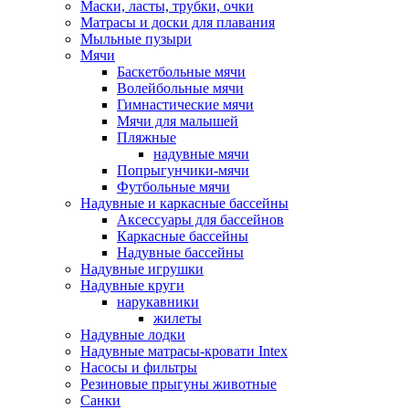
Маски, ласты, трубки, очки
Матрасы и доски для плавания
Мыльные пузыри
Мячи
Баскетбольные мячи
Волейбольные мячи
Гимнастические мячи
Мячи для малышей
Пляжные
надувные мячи
Попрыгунчики-мячи
Футбольные мячи
Надувные и каркасные бассейны
Аксессуары для бассейнов
Каркасные бассейны
Надувные бассейны
Надувные игрушки
Надувные круги
нарукавники
жилеты
Надувные лодки
Надувные матрасы-кровати Intex
Насосы и фильтры
Резиновые прыгуны животные
Санки