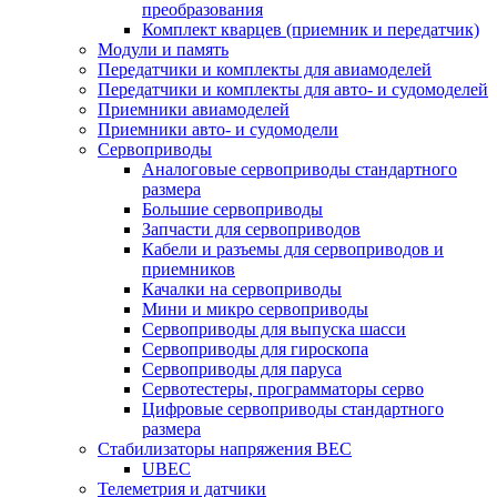
преобразования
Комплект кварцев (приемник и передатчик)
Модули и память
Передатчики и комплекты для авиамоделей
Передатчики и комплекты для авто- и судомоделей
Приемники авиамоделей
Приемники авто- и судомодели
Сервоприводы
Аналоговые сервоприводы стандартного
размера
Большие сервоприводы
Запчасти для сервоприводов
Кабели и разъемы для сервоприводов и
приемников
Качалки на сервоприводы
Мини и микро сервоприводы
Сервоприводы для выпуска шасси
Сервоприводы для гироскопа
Сервоприводы для паруса
Сервотестеры, программаторы серво
Цифровые сервоприводы стандартного
размера
Стабилизаторы напряжения BEC
UBEC
Телеметрия и датчики