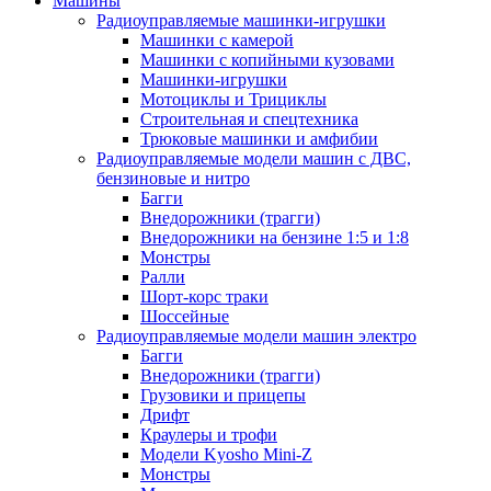
Машины
Радиоуправляемые машинки-игрушки
Машинки с камерой
Машинки с копийными кузовами
Машинки-игрушки
Мотоциклы и Трициклы
Строительная и спецтехника
Трюковые машинки и амфибии
Радиоуправляемые модели машин с ДВС,
бензиновые и нитро
Багги
Внедорожники (трагги)
Внедорожники на бензине 1:5 и 1:8
Монстры
Ралли
Шорт-корс траки
Шоссейные
Радиоуправляемые модели машин электро
Багги
Внедорожники (трагги)
Грузовики и прицепы
Дрифт
Краулеры и трофи
Модели Kyosho Mini-Z
Монстры