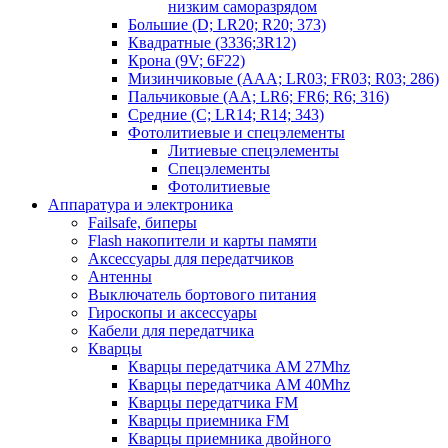
низким саморазрядом
Большие (D; LR20; R20; 373)
Квадратные (3336;3R12)
Крона (9V; 6F22)
Мизинчиковые (AAA; LR03; FR03; R03; 286)
Пальчиковые (AA; LR6; FR6; R6; 316)
Средние (C; LR14; R14; 343)
Фотолитиевые и спецэлементы
Литиевые спецэлементы
Спецэлементы
Фотолитиевые
Аппаратура и электроника
Failsafe, биперы
Flash накопители и карты памяти
Аксессуары для передатчиков
Антенны
Выключатель бортового питания
Гироскопы и аксессуары
Кабели для передатчика
Кварцы
Кварцы передатчика AM 27Mhz
Кварцы передатчика AM 40Mhz
Кварцы передатчика FM
Кварцы приемника FM
Кварцы приемника двойного