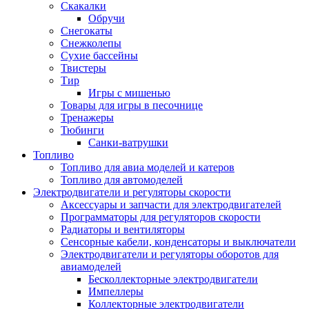
Скакалки
Обручи
Снегокаты
Снежколепы
Сухие бассейны
Твистеры
Тир
Игры с мишенью
Товары для игры в песочнице
Тренажеры
Тюбинги
Санки-ватрушки
Топливо
Топливо для авиа моделей и катеров
Топливо для автомоделей
Электродвигатели и регуляторы скорости
Аксессуары и запчасти для электродвигателей
Программаторы для регуляторов скорости
Радиаторы и вентиляторы
Сенсорные кабели, конденсаторы и выключатели
Электродвигатели и регуляторы оборотов для
авиамоделей
Бесколлекторные электродвигатели
Импеллеры
Коллекторные электродвигатели