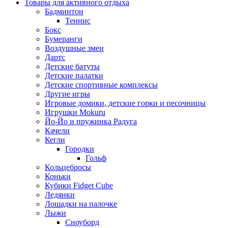
Товары для активного отдыха
Бадминтон
Теннис
Бокс
Бумеранги
Воздушные змеи
Дартс
Детские батуты
Детские палатки
Детские спортивные комплексы
Другие игры
Игровые домики, детские горки и песочницы
Игрушки Mokuru
Йо-Йо и пружинка Радуга
Качели
Кегли
Городки
Гольф
Кольцебросы
Коньки
Кубики Fidget Cube
Ледянки
Лошадки на палочке
Лыжи
Сноуборд