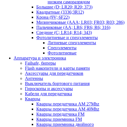
низким саморазрядом
Большие (D; LR20; R20; 373)
Квадратные (3336;3R12)
Крона (9V; 6F22)
Мизинчиковые (AAA; LR03; FR03; R03; 286)
Пальчиковые (AA; LR6; FR6; R6; 316)
Средние (C; LR14; R14; 343)
Фотолитиевые и спецэлементы
Литиевые спецэлементы
Спецэлементы
Фотолитиевые
Аппаратура и электроника
Failsafe, биперы
Flash накопители и карты памяти
Аксессуары для передатчиков
Антенны
Выключатель бортового питания
Гироскопы и аксессуары
Кабели для передатчика
Кварцы
Кварцы передатчика AM 27Mhz
Кварцы передатчика AM 40Mhz
Кварцы передатчика FM
Кварцы приемника FM
Кварцы приемника двойного