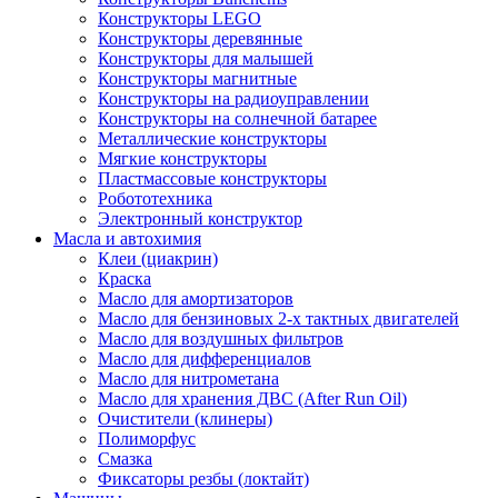
Конструкторы LEGO
Конструкторы деревянные
Конструкторы для малышей
Конструкторы магнитные
Конструкторы на радиоуправлении
Конструкторы на солнечной батарее
Металлические конструкторы
Мягкие конструкторы
Пластмассовые конструкторы
Робототехника
Электронный конструктор
Масла и автохимия
Клеи (циакрин)
Краска
Масло для амортизаторов
Масло для бензиновых 2-х тактных двигателей
Масло для воздушных фильтров
Масло для дифференциалов
Масло для нитрометана
Масло для хранения ДВС (After Run Oil)
Очистители (клинеры)
Полиморфус
Смазка
Фиксаторы резбы (локтайт)