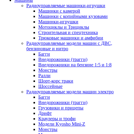
Машины
Радиоуправляемые машинки-игрушки
Машинки с камерой
Машинки с копийными кузовами
Машинки-игрушки
Мотоциклы и Трициклы
Строительная и спецтехника
Трюковые машинки и амфибии
Радиоуправляемые модели машин с ДВС,
бензиновые и нитро
Багги
Внедорожники (трагги)
Внедорожники на бензине 1:5 и 1:8
Монстры
Ралли
Шорт-корс траки
Шоссейные
Радиоуправляемые модели машин электро
Багги
Внедорожники (трагги)
Грузовики и прицепы
Дрифт
Краулеры и трофи
Модели Kyosho Mini-Z
Монстры