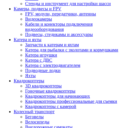
Стенды и инструмент для настройки шасси
Камеры, подвесы и FPV
FPV, модули, передатчики, антенны
Видеокамеры
Кабели и конекторы подключения
видеооборудования
Подвесы, стедикамы и аксессуары
Катера и яхты
Запчасти к катерам и яхтам
Катера для рыбалки с эхолотами и кормушками
Катера игрушки
Катера с ДВС
Катера с электродвигателем
Подводные лодки
Яхты
Квадрокоптеры
3D квадрокоптеры
Гоночные квадрокоптеры
Квадрокоптеры для начинающих
Квадрокоптеры профессиональные для съемки
Квадрокоптеры с камерой
Колесный транспорт
Беговелы
Велосипеды
Внедорожные самокаты