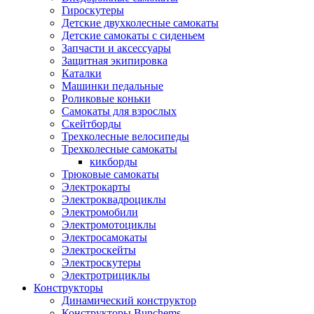
Гироскутеры
Детские двухколесные самокаты
Детские самокаты с сиденьем
Запчасти и аксессуары
Защитная экипировка
Каталки
Машинки педальные
Роликовые коньки
Самокаты для взрослых
Скейтборды
Трехколесные велосипеды
Трехколесные самокаты
кикборды
Трюковые самокаты
Электрокарты
Электроквадроциклы
Электромобили
Электромотоциклы
Электросамокаты
Электроскейты
Электроскутеры
Электротрициклы
Конструкторы
Динамический конструктор
Конструкторы Bunchems