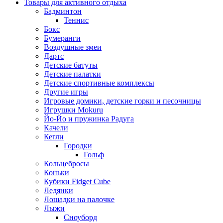
Товары для активного отдыха
Бадминтон
Теннис
Бокс
Бумеранги
Воздушные змеи
Дартс
Детские батуты
Детские палатки
Детские спортивные комплексы
Другие игры
Игровые домики, детские горки и песочницы
Игрушки Mokuru
Йо-Йо и пружинка Радуга
Качели
Кегли
Городки
Гольф
Кольцебросы
Коньки
Кубики Fidget Cube
Ледянки
Лошадки на палочке
Лыжи
Сноуборд