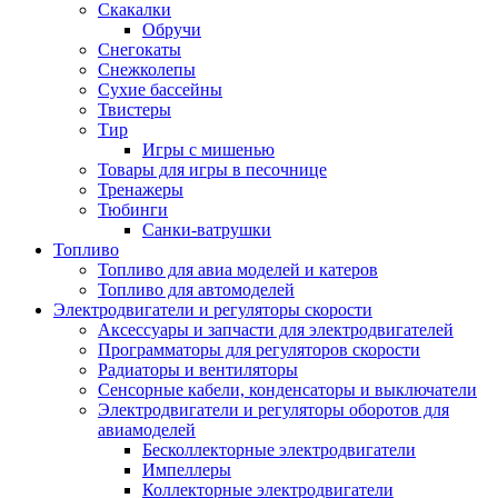
Скакалки
Обручи
Снегокаты
Снежколепы
Сухие бассейны
Твистеры
Тир
Игры с мишенью
Товары для игры в песочнице
Тренажеры
Тюбинги
Санки-ватрушки
Топливо
Топливо для авиа моделей и катеров
Топливо для автомоделей
Электродвигатели и регуляторы скорости
Аксессуары и запчасти для электродвигателей
Программаторы для регуляторов скорости
Радиаторы и вентиляторы
Сенсорные кабели, конденсаторы и выключатели
Электродвигатели и регуляторы оборотов для
авиамоделей
Бесколлекторные электродвигатели
Импеллеры
Коллекторные электродвигатели