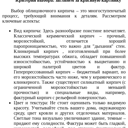
Критерии выбора: заглянем за красивую картинку
Выбор облицовочного кирпича – это многоступенчатый
процесс, требующий внимания к деталям. Рассмотрим
ключевые аспекты:
Вид кирпича: Здесь разнообразие поистине впечатляет.
Классический керамический кирпич – прочный,
морозостойкий, отличается хорошей
паропроницаемостью, что важно для "дыхания" стен.
Клинкерный кирпич , изготовленный при более
высоких температурах обжига, обладает повышенной
износостойкостью, устойчивостью к выцветанию и
широкой палитрой цветов и фактур.
Гиперпрессованный кирпич – бюджетный вариант, но
его морозостойкость часто ниже, чем у керамического и
клинкерного. Также существуют силикатный кирпич (с
ограниченной морозостойкостью и меньшей
прочностью) и специальные виды, например,
фактурный кирпич с рельефной поверхностью.
Цвет и текстура: Не стоит оценивать только видимую
красоту. Учитывайте стиль вашего дома, окружающую
среду, цвет кровли и других отделочных материалов.
Светлые тона визуально увеличивают здание, темные –
придают ему солидности. Фактура может быть гладкой,