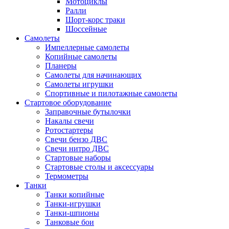
Мотоциклы
Ралли
Шорт-корс траки
Шоссейные
Самолеты
Импеллерные самолеты
Копийные самолеты
Планеры
Самолеты для начинающих
Самолеты игрушки
Спортивные и пилотажные самолеты
Стартовое оборудование
Заправочные бутылочки
Накалы свечи
Ротостартеры
Свечи бензо ДВС
Свечи нитро ДВС
Стартовые наборы
Стартовые столы и аксессуары
Термометры
Танки
Танки копийные
Танки-игрушки
Танки-шпионы
Танковые бои