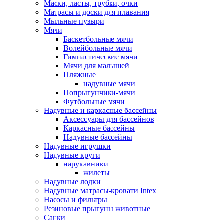
Маски, ласты, трубки, очки
Матрасы и доски для плавания
Мыльные пузыри
Мячи
Баскетбольные мячи
Волейбольные мячи
Гимнастические мячи
Мячи для малышей
Пляжные
надувные мячи
Попрыгунчики-мячи
Футбольные мячи
Надувные и каркасные бассейны
Аксессуары для бассейнов
Каркасные бассейны
Надувные бассейны
Надувные игрушки
Надувные круги
нарукавники
жилеты
Надувные лодки
Надувные матрасы-кровати Intex
Насосы и фильтры
Резиновые прыгуны животные
Санки