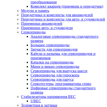
преобразования
Комплект кварцев (приемник и передатчик)
Модули и память
Передатчики и комплекты для авиамоделей
Передатчики и комплекты для авто- и судомоделей
Приемники авиамоделей
Приемники авто- и судомодели
Сервоприводы
Аналоговые сервоприводы стандартного
размера
Большие сервоприводы
Запчасти для сервоприводов
Кабели и разъемы для сервоприводов и
приемников
Качалки на сервоприводы
Мини и микро сервоприводы
Сервоприводы для выпуска шасси
Сервоприводы для гироскопа
Сервоприводы для паруса
Сервотестеры, программаторы серво
Цифровые сервоприводы стандартного
размера
Стабилизаторы напряжения BEC
UBEC
Телеметрия и датчики