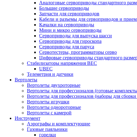
Аналоговые сервоприводы стандартного разм
Большие сервоприводы
Запчасти для сервоприводов
Кабели и разъемы для сервоприводов и прие
Качалки на сервоприводы
Мини и микро сервоприводы
Сервоприводы для выпуска шасси
Сервоприводы для гироскопа
Сервоприводы для паруса
Сервотестеры, программаторы серво
Цифровые сервоприводы стандартного разме
Стабилизаторы напряжения BEC
UBEC
Телеметрия и датчики
Вертолеты
Вертолеты двухроторные
Вертолеты для профессионалов (готовые комплект
Вертолеты для профессионалов (наборы для сборки
Вертолеты игрушки
Вертолеты однороторные
Вертолеты с камерой
Инструмент
Аэрографы и комплектующие
Газовые паяльники
горелки