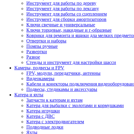
Инструмент для работы по дереву
Инструмент для работы по лексану
Инструмент для работы со сцеплением
Инструмент для сборки амортизаторов
Ключи свечные и универсальные
Ключи торцевые, накидные и г-образные
Коврики для ремонта и ящики дла мелких предмето
Отвертки и наборы
Помпы ручные
Развертки
Разное
Стенды и инструмент для настройки шасси
Камеры, подвесы и FPV
FPV, модули, передатчики, антенны
Видеокамеры
Кабели и конекторы подключения видеооборудован
Подвесы, стедикамы и аксессуары
Катера и яхты
Запчасти к катерам и яхтам
Катера для рыбалки с эхолотами и кормушками
Катера игрушки
Катера с ДВС
Катера с электродвигателем
Подводные лодки
Яхты