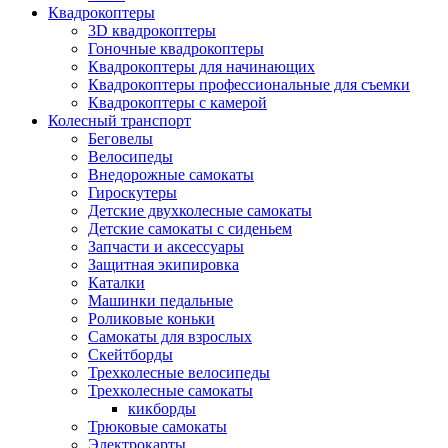
Квадрокоптеры
3D квадрокоптеры
Гоночные квадрокоптеры
Квадрокоптеры для начинающих
Квадрокоптеры профессиональные для съемки
Квадрокоптеры с камерой
Колесный транспорт
Беговелы
Велосипеды
Внедорожные самокаты
Гироскутеры
Детские двухколесные самокаты
Детские самокаты с сиденьем
Запчасти и аксессуары
Защитная экипировка
Каталки
Машинки педальные
Роликовые коньки
Самокаты для взрослых
Скейтборды
Трехколесные велосипеды
Трехколесные самокаты
кикборды
Трюковые самокаты
Электрокарты