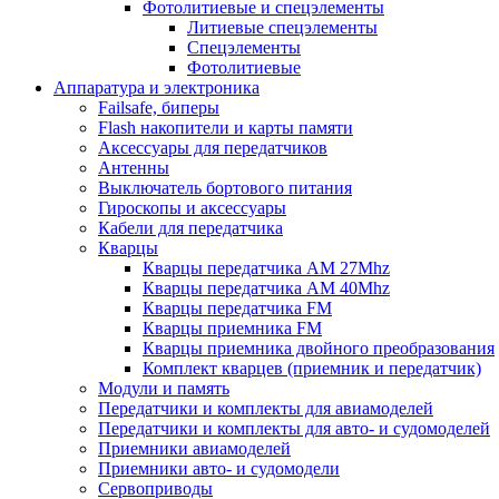
Фотолитиевые и спецэлементы
Литиевые спецэлементы
Спецэлементы
Фотолитиевые
Аппаратура и электроника
Failsafe, биперы
Flash накопители и карты памяти
Аксессуары для передатчиков
Антенны
Выключатель бортового питания
Гироскопы и аксессуары
Кабели для передатчика
Кварцы
Кварцы передатчика AM 27Mhz
Кварцы передатчика AM 40Mhz
Кварцы передатчика FM
Кварцы приемника FM
Кварцы приемника двойного преобразования
Комплект кварцев (приемник и передатчик)
Модули и память
Передатчики и комплекты для авиамоделей
Передатчики и комплекты для авто- и судомоделей
Приемники авиамоделей
Приемники авто- и судомодели
Сервоприводы