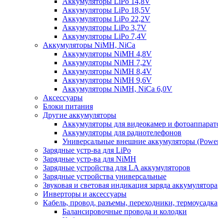
Аккумуляторы LiPo 14,8V
Аккумуляторы LiPo 18,5V
Аккумуляторы LiPo 22,2V
Аккумуляторы LiPo 3,7V
Аккумуляторы LiPo 7,4V
Аккумуляторы NiMH, NiCa
Аккумуляторы NiMH 4,8V
Аккумуляторы NiMH 7,2V
Аккумуляторы NiMH 8,4V
Аккумуляторы NiMH 9,6V
Аккумуляторы NiMH, NiCa 6,0V
Аксессуары
Блоки питания
Другие аккумуляторы
Аккумуляторы для видеокамер и фотоаппарат
Аккумуляторы для радиотелефонов
Универсальные внешние аккумуляторы (Power
Зарядные устр-ва для LiPo
Зарядные устр-ва для NiMH
Зарядные устройства для LA аккумуляторов
Зарядные устройства универсальные
Звуковая и световая индикация заряда аккумулятора
Инверторы и аксессуары
Кабель, провод, разъемы, переходники, термоусадка
Балансировочные провода и колодки