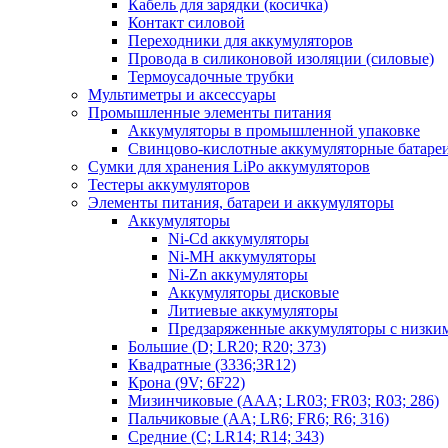
Кабель для зарядки (косичка)
Контакт силовой
Переходники для аккумуляторов
Провода в силиконовой изоляции (силовые)
Термоусадочные трубки
Мультиметры и аксессуары
Промышленные элементы питания
Аккумуляторы в промышленной упаковке
Свинцово-кислотные аккумуляторные батаре
Сумки для хранения LiPo аккумуляторов
Тестеры аккумуляторов
Элементы питания, батареи и аккумуляторы
Аккумуляторы
Ni-Cd аккумуляторы
Ni-MH аккумуляторы
Ni-Zn аккумуляторы
Аккумуляторы дисковые
Литиевые аккумуляторы
Предзаряженные аккумуляторы с низки
Большие (D; LR20; R20; 373)
Квадратные (3336;3R12)
Крона (9V; 6F22)
Мизинчиковые (AAA; LR03; FR03; R03; 286)
Пальчиковые (AA; LR6; FR6; R6; 316)
Средние (C; LR14; R14; 343)