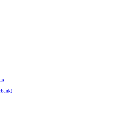
ов
bank)