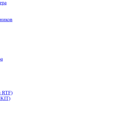
ера
мников
ра
ы RTF)
 KIT)