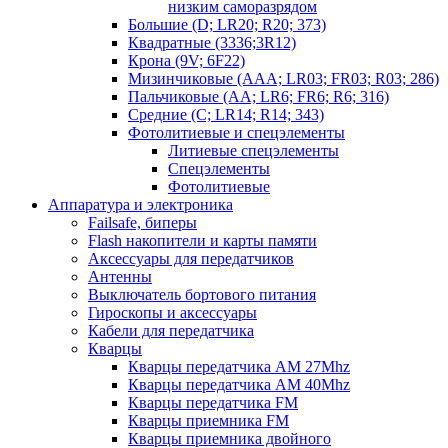
низким саморазрядом
Большие (D; LR20; R20; 373)
Квадратные (3336;3R12)
Крона (9V; 6F22)
Мизинчиковые (AAA; LR03; FR03; R03; 286)
Пальчиковые (AA; LR6; FR6; R6; 316)
Средние (C; LR14; R14; 343)
Фотолитиевые и спецэлементы
Литиевые спецэлементы
Спецэлементы
Фотолитиевые
Аппаратура и электроника
Failsafe, биперы
Flash накопители и карты памяти
Аксессуары для передатчиков
Антенны
Выключатель бортового питания
Гироскопы и аксессуары
Кабели для передатчика
Кварцы
Кварцы передатчика AM 27Mhz
Кварцы передатчика AM 40Mhz
Кварцы передатчика FM
Кварцы приемника FM
Кварцы приемника двойного