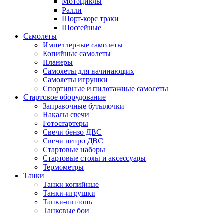
Мотоциклы
Ралли
Шорт-корс траки
Шоссейные
Самолеты
Импеллерные самолеты
Копийные самолеты
Планеры
Самолеты для начинающих
Самолеты игрушки
Спортивные и пилотажные самолеты
Стартовое оборудование
Заправочные бутылочки
Накалы свечи
Ротостартеры
Свечи бензо ДВС
Свечи нитро ДВС
Стартовые наборы
Стартовые столы и аксессуары
Термометры
Танки
Танки копийные
Танки-игрушки
Танки-шпионы
Танковые бои