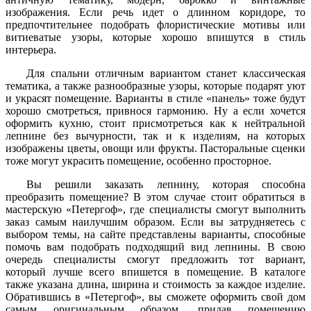
изображения. Если речь идет о длинном коридоре, то
предпочтительнее подобрать флористические мотивы или
витиеватые узоры, которые хорошо впишутся в стиль
интерьера.
Для спальни отличным вариантом станет классическая
тематика, а также разнообразные узоры, которые подарят уют
и украсят помещение. Варианты в стиле «панель» тоже будут
хорошо смотреться, привнося гармонию. Ну а если хочется
оформить кухню, стоит присмотреться как к нейтральной
лепнине без вычурности, так и к изделиям, на которых
изображены цветы, овощи или фрукты. Пасторальные сценки
тоже могут украсить помещение, особенно просторное.
Вы решили заказать лепнину, которая способна
преобразить помещение? В этом случае стоит обратиться в
мастерскую «Петергоф», где специалисты смогут выполнить
заказ самым наилучшим образом. Если вы затрудняетесь с
выбором темы, на сайте представлены варианты, способные
помочь вам подобрать подходящий вид лепнины. В свою
очередь специалисты смогут предложить тот вариант,
который лучше всего впишется в помещение. В каталоге
также указана длина, ширина и стоимость за каждое изделие.
Обратившись в «Петергоф», вы сможете оформить свой дом
самым оригинальным образом, придав помещению