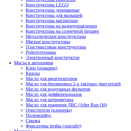
Конструкторы LEGO
Конструкторы деревянные
Конструкторы для малышей
Конструкторы магнитные
Конструкторы на радиоуправлении
Конструкторы на солнечной батарее
Металлические конструкторы
Мягкие конструкторы
Пластмассовые конструкторы
Робототехника
Электронный конструктор
Масла и автохимия
Клеи (циакрин)
Краска
Масло для амортизаторов
Масло для бензиновых 2-х тактных двигателей
Масло для воздушных фильтров
Масло для дифференциалов
Масло для нитрометана
Масло для хранения ДВС (After Run Oil)
Очистители (клинеры)
Полиморфус
Смазка
Фиксаторы резбы (локтайт)