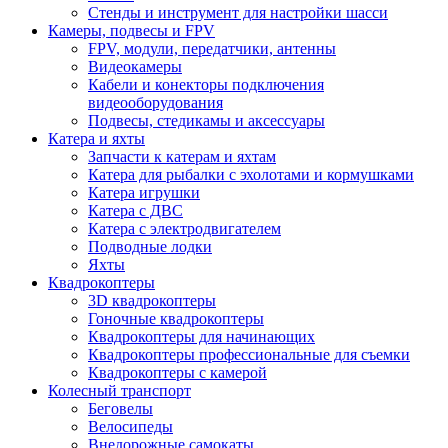
Стенды и инструмент для настройки шасси
Камеры, подвесы и FPV
FPV, модули, передатчики, антенны
Видеокамеры
Кабели и конекторы подключения
видеооборудования
Подвесы, стедикамы и аксессуары
Катера и яхты
Запчасти к катерам и яхтам
Катера для рыбалки с эхолотами и кормушками
Катера игрушки
Катера с ДВС
Катера с электродвигателем
Подводные лодки
Яхты
Квадрокоптеры
3D квадрокоптеры
Гоночные квадрокоптеры
Квадрокоптеры для начинающих
Квадрокоптеры профессиональные для съемки
Квадрокоптеры с камерой
Колесный транспорт
Беговелы
Велосипеды
Внедорожные самокаты