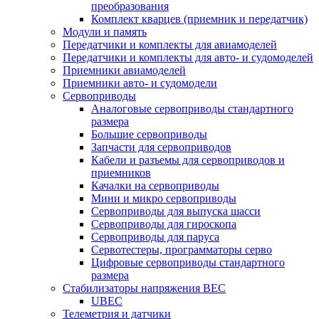
преобразования
Комплект кварцев (приемник и передатчик)
Модули и память
Передатчики и комплекты для авиамоделей
Передатчики и комплекты для авто- и судомоделей
Приемники авиамоделей
Приемники авто- и судомодели
Сервоприводы
Аналоговые сервоприводы стандартного
размера
Большие сервоприводы
Запчасти для сервоприводов
Кабели и разъемы для сервоприводов и
приемников
Качалки на сервоприводы
Мини и микро сервоприводы
Сервоприводы для выпуска шасси
Сервоприводы для гироскопа
Сервоприводы для паруса
Сервотестеры, программаторы серво
Цифровые сервоприводы стандартного
размера
Стабилизаторы напряжения BEC
UBEC
Телеметрия и датчики