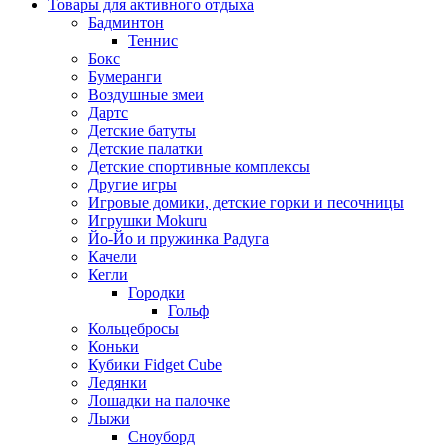
Товары для активного отдыха
Бадминтон
Теннис
Бокс
Бумеранги
Воздушные змеи
Дартс
Детские батуты
Детские палатки
Детские спортивные комплексы
Другие игры
Игровые домики, детские горки и песочницы
Игрушки Mokuru
Йо-Йо и пружинка Радуга
Качели
Кегли
Городки
Гольф
Кольцебросы
Коньки
Кубики Fidget Cube
Ледянки
Лошадки на палочке
Лыжи
Сноуборд