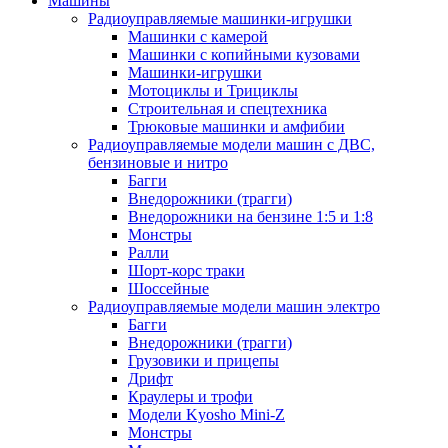
Машины
Радиоуправляемые машинки-игрушки
Машинки с камерой
Машинки с копийными кузовами
Машинки-игрушки
Мотоциклы и Трициклы
Строительная и спецтехника
Трюковые машинки и амфибии
Радиоуправляемые модели машин с ДВС,
бензиновые и нитро
Багги
Внедорожники (трагги)
Внедорожники на бензине 1:5 и 1:8
Монстры
Ралли
Шорт-корс траки
Шоссейные
Радиоуправляемые модели машин электро
Багги
Внедорожники (трагги)
Грузовики и прицепы
Дрифт
Краулеры и трофи
Модели Kyosho Mini-Z
Монстры