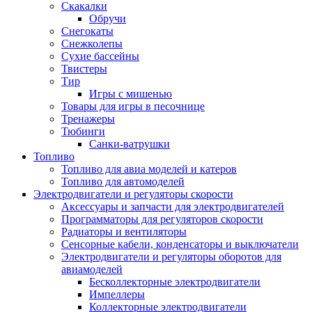
Скакалки
Обручи
Снегокаты
Снежколепы
Сухие бассейны
Твистеры
Тир
Игры с мишенью
Товары для игры в песочнице
Тренажеры
Тюбинги
Санки-ватрушки
Топливо
Топливо для авиа моделей и катеров
Топливо для автомоделей
Электродвигатели и регуляторы скорости
Аксессуары и запчасти для электродвигателей
Программаторы для регуляторов скорости
Радиаторы и вентиляторы
Сенсорные кабели, конденсаторы и выключатели
Электродвигатели и регуляторы оборотов для
авиамоделей
Бесколлекторные электродвигатели
Импеллеры
Коллекторные электродвигатели