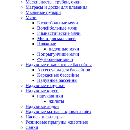
Маски, ласты, трубки, очки
Матрасы и доски для плавания
Мыльные пузыри
Мячи
Баскетбольные мячи
Волейбольные мячи
Гимнастические мячи
Мячи для малышей
Пляжные
надувные мячи
Попрыгунчики-мячи
Футбольные мячи
Надувные и каркасные бассейны
Аксессуары для бассейнов
Каркасные бассейны
Надувные бассейны
Надувные игрушки
Надувные круги
нарукавники
жилеты
Надувные лодки
Надувные матрасы-кровати Intex
Насосы и фильтры
Резиновые прыгуны животные
Санки