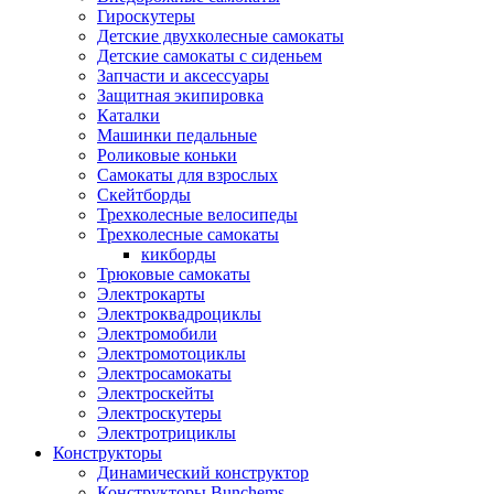
Гироскутеры
Детские двухколесные самокаты
Детские самокаты с сиденьем
Запчасти и аксессуары
Защитная экипировка
Каталки
Машинки педальные
Роликовые коньки
Самокаты для взрослых
Скейтборды
Трехколесные велосипеды
Трехколесные самокаты
кикборды
Трюковые самокаты
Электрокарты
Электроквадроциклы
Электромобили
Электромотоциклы
Электросамокаты
Электроскейты
Электроскутеры
Электротрициклы
Конструкторы
Динамический конструктор
Конструкторы Bunchems