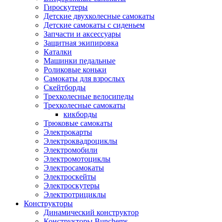
Гироскутеры
Детские двухколесные самокаты
Детские самокаты с сиденьем
Запчасти и аксессуары
Защитная экипировка
Каталки
Машинки педальные
Роликовые коньки
Самокаты для взрослых
Скейтборды
Трехколесные велосипеды
Трехколесные самокаты
кикборды
Трюковые самокаты
Электрокарты
Электроквадроциклы
Электромобили
Электромотоциклы
Электросамокаты
Электроскейты
Электроскутеры
Электротрициклы
Конструкторы
Динамический конструктор
Конструкторы Bunchems