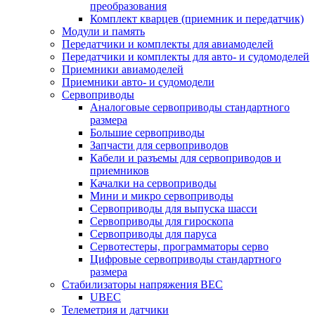
преобразования
Комплект кварцев (приемник и передатчик)
Модули и память
Передатчики и комплекты для авиамоделей
Передатчики и комплекты для авто- и судомоделей
Приемники авиамоделей
Приемники авто- и судомодели
Сервоприводы
Аналоговые сервоприводы стандартного
размера
Большие сервоприводы
Запчасти для сервоприводов
Кабели и разъемы для сервоприводов и
приемников
Качалки на сервоприводы
Мини и микро сервоприводы
Сервоприводы для выпуска шасси
Сервоприводы для гироскопа
Сервоприводы для паруса
Сервотестеры, программаторы серво
Цифровые сервоприводы стандартного
размера
Стабилизаторы напряжения BEC
UBEC
Телеметрия и датчики