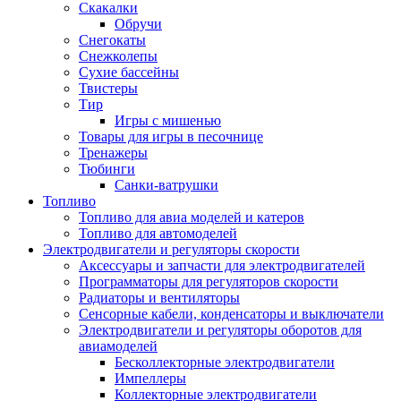
Скакалки
Обручи
Снегокаты
Снежколепы
Сухие бассейны
Твистеры
Тир
Игры с мишенью
Товары для игры в песочнице
Тренажеры
Тюбинги
Санки-ватрушки
Топливо
Топливо для авиа моделей и катеров
Топливо для автомоделей
Электродвигатели и регуляторы скорости
Аксессуары и запчасти для электродвигателей
Программаторы для регуляторов скорости
Радиаторы и вентиляторы
Сенсорные кабели, конденсаторы и выключатели
Электродвигатели и регуляторы оборотов для
авиамоделей
Бесколлекторные электродвигатели
Импеллеры
Коллекторные электродвигатели