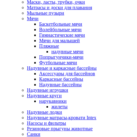
Маски, ласты, трубки, очки
Матрасы и доски для плавания
Мыльные пузыри
Мячи
Баскетбольные мячи
Волейбольные мячи
Гимнастические мячи
Мячи для малышей
Пляжные
надувные мячи
Попрыгунчики-мячи
Футбольные мячи
Надувные и каркасные бассейны
Аксессуары для бассейнов
Каркасные бассейны
Надувные бассейны
Надувные игрушки
Надувные круги
нарукавники
жилеты
Надувные лодки
Надувные матрасы-кровати Intex
Насосы и фильтры
Резиновые прыгуны животные
Санки