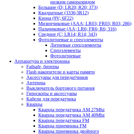
низким саморазрядом
Большие (D; LR20; R20; 373)
Квадратные (3336;3R12)
Крона (9V; 6F22)
Мизинчиковые (AAA; LR03; FR03; R03; 286)
Пальчиковые (AA; LR6; FR6; R6; 316)
Средние (C; LR14; R14; 343)
Фотолитиевые и спецэлементы
Литиевые спецэлементы
Спецэлементы
Фотолитиевые
Аппаратура и электроника
Failsafe, биперы
Flash накопители и карты памяти
Аксессуары для передатчиков
Антенны
Выключатель бортового питания
Гироскопы и аксессуары
Кабели для передатчика
Кварцы
Кварцы передатчика AM 27Mhz
Кварцы передатчика AM 40Mhz
Кварцы передатчика FM
Кварцы приемника FM
Кварцы приемника двойного