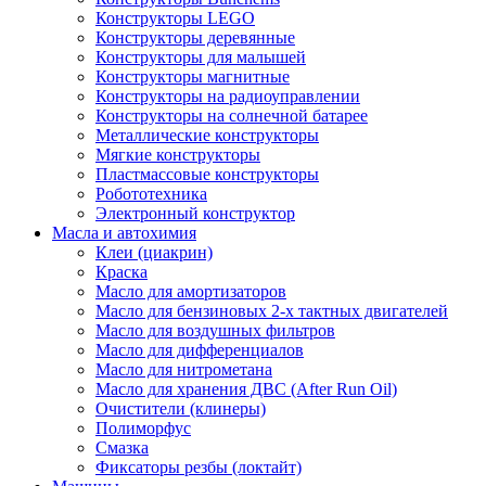
Конструкторы LEGO
Конструкторы деревянные
Конструкторы для малышей
Конструкторы магнитные
Конструкторы на радиоуправлении
Конструкторы на солнечной батарее
Металлические конструкторы
Мягкие конструкторы
Пластмассовые конструкторы
Робототехника
Электронный конструктор
Масла и автохимия
Клеи (циакрин)
Краска
Масло для амортизаторов
Масло для бензиновых 2-х тактных двигателей
Масло для воздушных фильтров
Масло для дифференциалов
Масло для нитрометана
Масло для хранения ДВС (After Run Oil)
Очистители (клинеры)
Полиморфус
Смазка
Фиксаторы резбы (локтайт)