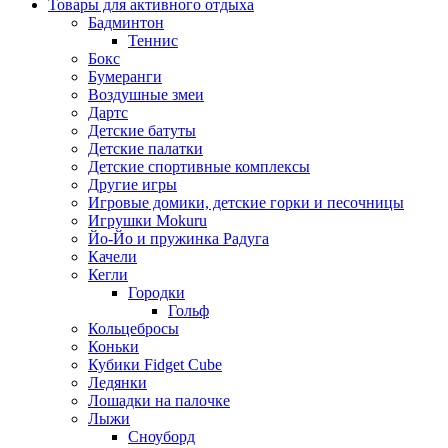
Товары для активного отдыха
Бадминтон
Теннис
Бокс
Бумеранги
Воздушные змеи
Дартс
Детские батуты
Детские палатки
Детские спортивные комплексы
Другие игры
Игровые домики, детские горки и песочницы
Игрушки Mokuru
Йо-Йо и пружинка Радуга
Качели
Кегли
Городки
Гольф
Кольцебросы
Коньки
Кубики Fidget Cube
Ледянки
Лошадки на палочке
Лыжи
Сноуборд