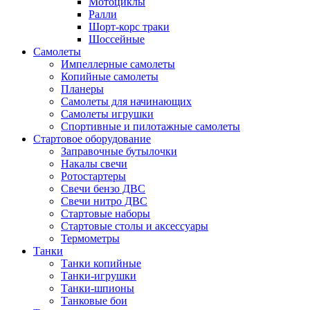
Мотоциклы
Ралли
Шорт-корс траки
Шоссейные
Самолеты
Импеллерные самолеты
Копийные самолеты
Планеры
Самолеты для начинающих
Самолеты игрушки
Спортивные и пилотажные самолеты
Стартовое оборудование
Заправочные бутылочки
Накалы свечи
Ротостартеры
Свечи бензо ДВС
Свечи нитро ДВС
Стартовые наборы
Стартовые столы и аксессуары
Термометры
Танки
Танки копийные
Танки-игрушки
Танки-шпионы
Танковые бои