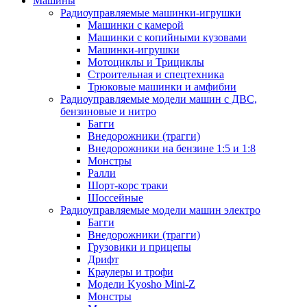
Машины
Радиоуправляемые машинки-игрушки
Машинки с камерой
Машинки с копийными кузовами
Машинки-игрушки
Мотоциклы и Трициклы
Строительная и спецтехника
Трюковые машинки и амфибии
Радиоуправляемые модели машин с ДВС,
бензиновые и нитро
Багги
Внедорожники (трагги)
Внедорожники на бензине 1:5 и 1:8
Монстры
Ралли
Шорт-корс траки
Шоссейные
Радиоуправляемые модели машин электро
Багги
Внедорожники (трагги)
Грузовики и прицепы
Дрифт
Краулеры и трофи
Модели Kyosho Mini-Z
Монстры