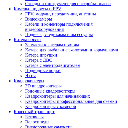
Стенды и инструмент для настройки шасси
Камеры, подвесы и FPV
FPV, модули, передатчики, антенны
Видеокамеры
Кабели и конекторы подключения
видеооборудования
Подвесы, стедикамы и аксессуары
Катера и яхты
Запчасти к катерам и яхтам
Катера для рыбалки с эхолотами и кормушками
Катера игрушки
Катера с ДВС
Катера с электродвигателем
Подводные лодки
Яхты
Квадрокоптеры
3D квадрокоптеры
Гоночные квадрокоптеры
Квадрокоптеры для начинающих
Квадрокоптеры профессиональные для съемки
Квадрокоптеры с камерой
Колесный транспорт
Беговелы
Велосипеды
Внедорожные самокаты