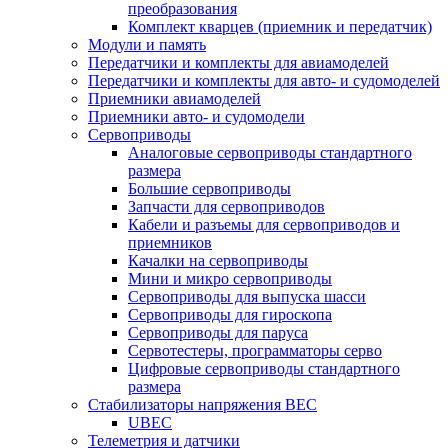
преобразования
Комплект кварцев (приемник и передатчик)
Модули и память
Передатчики и комплекты для авиамоделей
Передатчики и комплекты для авто- и судомоделей
Приемники авиамоделей
Приемники авто- и судомодели
Сервоприводы
Аналоговые сервоприводы стандартного
размера
Большие сервоприводы
Запчасти для сервоприводов
Кабели и разъемы для сервоприводов и
приемников
Качалки на сервоприводы
Мини и микро сервоприводы
Сервоприводы для выпуска шасси
Сервоприводы для гироскопа
Сервоприводы для паруса
Сервотестеры, программаторы серво
Цифровые сервоприводы стандартного
размера
Стабилизаторы напряжения BEC
UBEC
Телеметрия и датчики