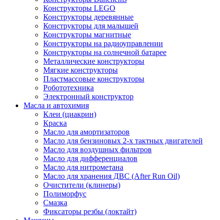
Конструкторы LEGO
Конструкторы деревянные
Конструкторы для малышей
Конструкторы магнитные
Конструкторы на радиоуправлении
Конструкторы на солнечной батарее
Металлические конструкторы
Мягкие конструкторы
Пластмассовые конструкторы
Робототехника
Электронный конструктор
Масла и автохимия
Клеи (циакрин)
Краска
Масло для амортизаторов
Масло для бензиновых 2-х тактных двигателей
Масло для воздушных фильтров
Масло для дифференциалов
Масло для нитрометана
Масло для хранения ДВС (After Run Oil)
Очистители (клинеры)
Полиморфус
Смазка
Фиксаторы резбы (локтайт)