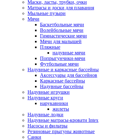
Маски, ласты, трубки, очки
Матрасы и доски для плавания
Мыльные пузыри
Мячи
Баскетбольные мячи
Волейбольные мячи
Гимнастические мячи
Мячи для малышей
Пляжные
надувные мячи
Попрыгунчики-мячи
Футбольные мячи
Надувные и каркасные бассейны
Аксессуары для бассейнов
Каркасные бассейны
Надувные бассейны
Надувные игрушки
Надувные круги
нарукавники
жилеты
Надувные лодки
Надувные матрасы-кровати Intex
Насосы и фильтры
Резиновые прыгуны животные
Санки