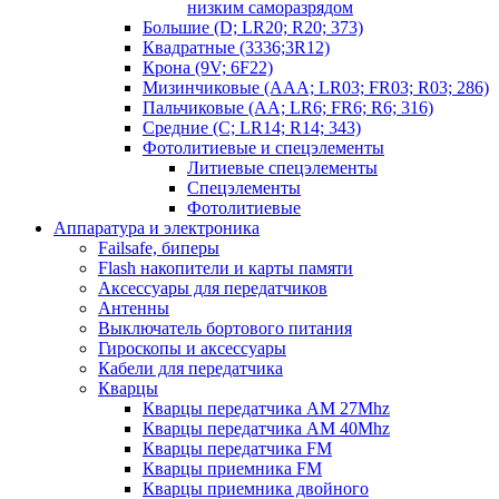
низким саморазрядом
Большие (D; LR20; R20; 373)
Квадратные (3336;3R12)
Крона (9V; 6F22)
Мизинчиковые (AAA; LR03; FR03; R03; 286)
Пальчиковые (AA; LR6; FR6; R6; 316)
Средние (C; LR14; R14; 343)
Фотолитиевые и спецэлементы
Литиевые спецэлементы
Спецэлементы
Фотолитиевые
Аппаратура и электроника
Failsafe, биперы
Flash накопители и карты памяти
Аксессуары для передатчиков
Антенны
Выключатель бортового питания
Гироскопы и аксессуары
Кабели для передатчика
Кварцы
Кварцы передатчика AM 27Mhz
Кварцы передатчика AM 40Mhz
Кварцы передатчика FM
Кварцы приемника FM
Кварцы приемника двойного