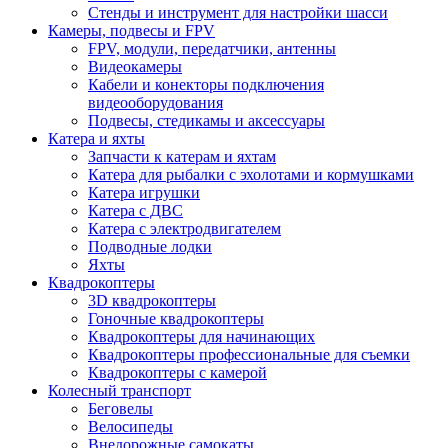
Стенды и инструмент для настройки шасси
Камеры, подвесы и FPV
FPV, модули, передатчики, антенны
Видеокамеры
Кабели и конекторы подключения
видеооборудования
Подвесы, стедикамы и аксессуары
Катера и яхты
Запчасти к катерам и яхтам
Катера для рыбалки с эхолотами и кормушками
Катера игрушки
Катера с ДВС
Катера с электродвигателем
Подводные лодки
Яхты
Квадрокоптеры
3D квадрокоптеры
Гоночные квадрокоптеры
Квадрокоптеры для начинающих
Квадрокоптеры профессиональные для съемки
Квадрокоптеры с камерой
Колесный транспорт
Беговелы
Велосипеды
Внедорожные самокаты