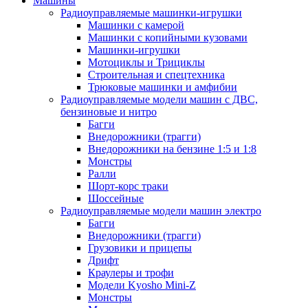
Машины
Радиоуправляемые машинки-игрушки
Машинки с камерой
Машинки с копийными кузовами
Машинки-игрушки
Мотоциклы и Трициклы
Строительная и спецтехника
Трюковые машинки и амфибии
Радиоуправляемые модели машин с ДВС,
бензиновые и нитро
Багги
Внедорожники (трагги)
Внедорожники на бензине 1:5 и 1:8
Монстры
Ралли
Шорт-корс траки
Шоссейные
Радиоуправляемые модели машин электро
Багги
Внедорожники (трагги)
Грузовики и прицепы
Дрифт
Краулеры и трофи
Модели Kyosho Mini-Z
Монстры