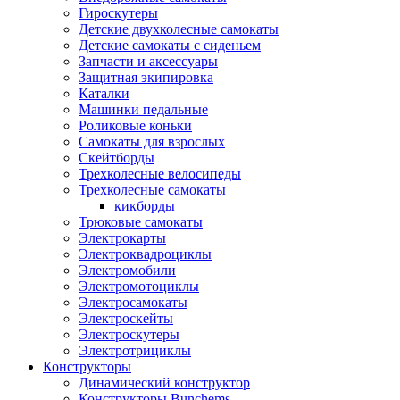
Гироскутеры
Детские двухколесные самокаты
Детские самокаты с сиденьем
Запчасти и аксессуары
Защитная экипировка
Каталки
Машинки педальные
Роликовые коньки
Самокаты для взрослых
Скейтборды
Трехколесные велосипеды
Трехколесные самокаты
кикборды
Трюковые самокаты
Электрокарты
Электроквадроциклы
Электромобили
Электромотоциклы
Электросамокаты
Электроскейты
Электроскутеры
Электротрициклы
Конструкторы
Динамический конструктор
Конструкторы Bunchems