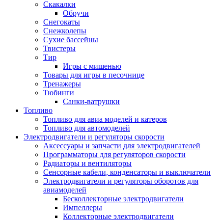
Скакалки
Обручи
Снегокаты
Снежколепы
Сухие бассейны
Твистеры
Тир
Игры с мишенью
Товары для игры в песочнице
Тренажеры
Тюбинги
Санки-ватрушки
Топливо
Топливо для авиа моделей и катеров
Топливо для автомоделей
Электродвигатели и регуляторы скорости
Аксессуары и запчасти для электродвигателей
Программаторы для регуляторов скорости
Радиаторы и вентиляторы
Сенсорные кабели, конденсаторы и выключатели
Электродвигатели и регуляторы оборотов для
авиамоделей
Бесколлекторные электродвигатели
Импеллеры
Коллекторные электродвигатели