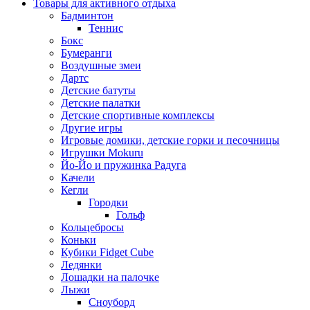
Товары для активного отдыха
Бадминтон
Теннис
Бокс
Бумеранги
Воздушные змеи
Дартс
Детские батуты
Детские палатки
Детские спортивные комплексы
Другие игры
Игровые домики, детские горки и песочницы
Игрушки Mokuru
Йо-Йо и пружинка Радуга
Качели
Кегли
Городки
Гольф
Кольцебросы
Коньки
Кубики Fidget Cube
Ледянки
Лошадки на палочке
Лыжи
Сноуборд