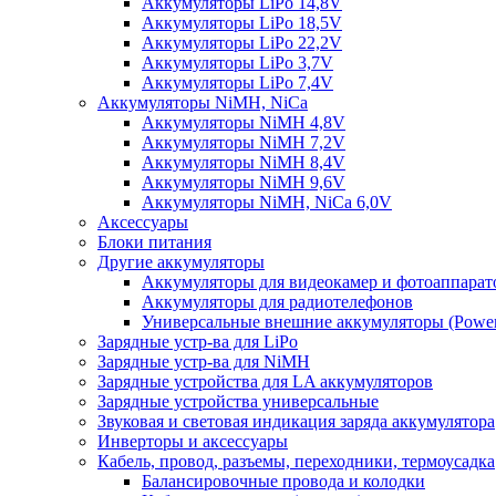
Аккумуляторы LiPo 14,8V
Аккумуляторы LiPo 18,5V
Аккумуляторы LiPo 22,2V
Аккумуляторы LiPo 3,7V
Аккумуляторы LiPo 7,4V
Аккумуляторы NiMH, NiCa
Аккумуляторы NiMH 4,8V
Аккумуляторы NiMH 7,2V
Аккумуляторы NiMH 8,4V
Аккумуляторы NiMH 9,6V
Аккумуляторы NiMH, NiCa 6,0V
Аксессуары
Блоки питания
Другие аккумуляторы
Аккумуляторы для видеокамер и фотоаппарат
Аккумуляторы для радиотелефонов
Универсальные внешние аккумуляторы (Power
Зарядные устр-ва для LiPo
Зарядные устр-ва для NiMH
Зарядные устройства для LA аккумуляторов
Зарядные устройства универсальные
Звуковая и световая индикация заряда аккумулятора
Инверторы и аксессуары
Кабель, провод, разъемы, переходники, термоусадка
Балансировочные провода и колодки