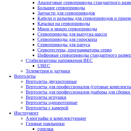
Аналоговые сервоприводы стандартного разм
Большие сервоприводы
Запчасти для сервоприводов
Кабели и разъемы для сервоприводов и прие
Качалки на сервоприводы
Мини и микро сервоприводы
Сервоприводы для выпуска шасси
Сервоприводы для гироскопа
Сервоприводы для паруса
Сервотестеры, программаторы серво
Цифровые сервоприводы стандартного разме
Стабилизаторы напряжения BEC
UBEC
Телеметрия и датчики
Вертолеты
Вертолеты двухроторные
Вертолеты для профессионалов (готовые комплект
Вертолеты для профессионалов (наборы для сборки
Вертолеты игрушки
Вертолеты однороторные
Вертолеты с камерой
Инструмент
Аэрографы и комплектующие
Газовые паяльники
горелки