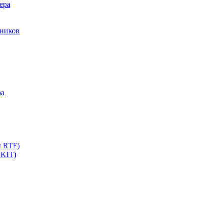
ера
мников
ра
ы RTF)
 KIT)