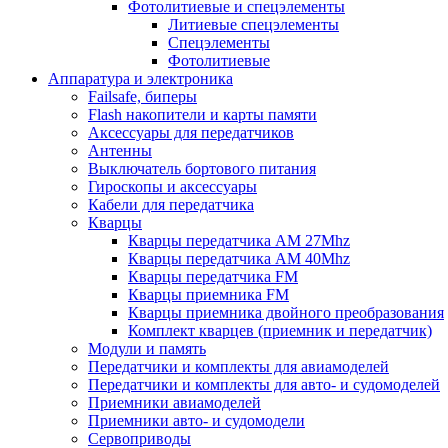
Фотолитиевые и спецэлементы
Литиевые спецэлементы
Спецэлементы
Фотолитиевые
Аппаратура и электроника
Failsafe, биперы
Flash накопители и карты памяти
Аксессуары для передатчиков
Антенны
Выключатель бортового питания
Гироскопы и аксессуары
Кабели для передатчика
Кварцы
Кварцы передатчика AM 27Mhz
Кварцы передатчика AM 40Mhz
Кварцы передатчика FM
Кварцы приемника FM
Кварцы приемника двойного преобразования
Комплект кварцев (приемник и передатчик)
Модули и память
Передатчики и комплекты для авиамоделей
Передатчики и комплекты для авто- и судомоделей
Приемники авиамоделей
Приемники авто- и судомодели
Сервоприводы