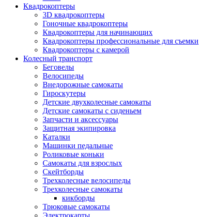
Квадрокоптеры
3D квадрокоптеры
Гоночные квадрокоптеры
Квадрокоптеры для начинающих
Квадрокоптеры профессиональные для съемки
Квадрокоптеры с камерой
Колесный транспорт
Беговелы
Велосипеды
Внедорожные самокаты
Гироскутеры
Детские двухколесные самокаты
Детские самокаты с сиденьем
Запчасти и аксессуары
Защитная экипировка
Каталки
Машинки педальные
Роликовые коньки
Самокаты для взрослых
Скейтборды
Трехколесные велосипеды
Трехколесные самокаты
кикборды
Трюковые самокаты
Электрокарты