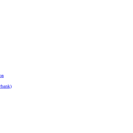
ов
bank)