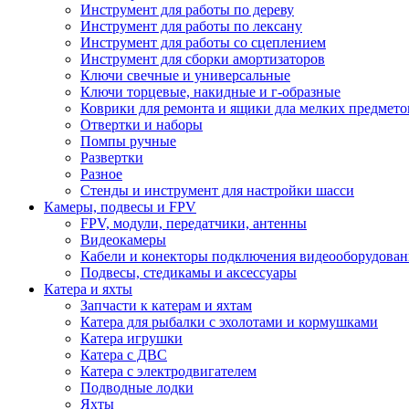
Инструмент для работы по дереву
Инструмент для работы по лексану
Инструмент для работы со сцеплением
Инструмент для сборки амортизаторов
Ключи свечные и универсальные
Ключи торцевые, накидные и г-образные
Коврики для ремонта и ящики дла мелких предмето
Отвертки и наборы
Помпы ручные
Развертки
Разное
Стенды и инструмент для настройки шасси
Камеры, подвесы и FPV
FPV, модули, передатчики, антенны
Видеокамеры
Кабели и конекторы подключения видеооборудован
Подвесы, стедикамы и аксессуары
Катера и яхты
Запчасти к катерам и яхтам
Катера для рыбалки с эхолотами и кормушками
Катера игрушки
Катера с ДВС
Катера с электродвигателем
Подводные лодки
Яхты