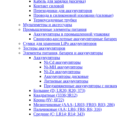
Кабель для зарядки (косичка)
Контакт силовой
Переходники для аккумуляторов
Провода в силиконовой изоляции (силовые)
Термоусадочные трубки
Мультиметры и аксессуары
Промышленные элементы питания
Аккумуляторы в промышленной упаковке
Свинцово-кислотные аккумуляторные батаре
Сумки для хранения LiPo аккумуляторов
Тестеры аккумуляторов
Элементы питания, батареи и аккумуляторы
Аккумуляторы
Ni-Cd аккумуляторы
Ni-MH аккумуляторы
Ni-Zn аккумуляторы
Аккумуляторы дисковые
Литиевые аккумуляторы
Предзаряженные аккумуляторы с низки
Большие (D; LR20; R20; 373)
Квадратные (3336;3R12)
Крона (9V; 6F22)
Мизинчиковые (AAA; LR03; FR03; R03; 286)
Пальчиковые (AA; LR6; FR6; R6; 316)
Средние (C; LR14; R14; 343)