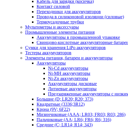
Кабель для зарядки (косичка)
Контакт силовой
Переходники для аккумуляторов
Провода в силиконовой изоляции (силовые)
Термоусадочные трубки
Мультиметры и аксессуары
Промышленные элементы питания
Аккумуляторы в промышленной упаковке
Свинцово-кислотные аккумуляторные батаре
Сумки для хранения LiPo аккумуляторов
Тестеры аккумуляторов
Элементы питания, батареи и аккумуляторы
Аккумуляторы
Ni-Cd аккумуляторы
Ni-MH аккумуляторы
Ni-Zn аккумуляторы
Аккумуляторы дисковые
Литиевые аккумуляторы
Предзаряженные аккумуляторы с низки
Большие (D; LR20; R20; 373)
Квадратные (3336;3R12)
Крона (9V; 6F22)
Мизинчиковые (AAA; LR03; FR03; R03; 286)
Пальчиковые (AA; LR6; FR6; R6; 316)
Средние (C; LR14; R14; 343)