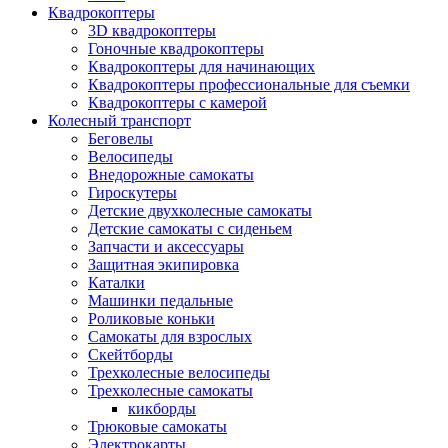
Квадрокоптеры
3D квадрокоптеры
Гоночные квадрокоптеры
Квадрокоптеры для начинающих
Квадрокоптеры профессиональные для съемки
Квадрокоптеры с камерой
Колесный транспорт
Беговелы
Велосипеды
Внедорожные самокаты
Гироскутеры
Детские двухколесные самокаты
Детские самокаты с сиденьем
Запчасти и аксессуары
Защитная экипировка
Каталки
Машинки педальные
Роликовые коньки
Самокаты для взрослых
Скейтборды
Трехколесные велосипеды
Трехколесные самокаты
кикборды
Трюковые самокаты
Электрокарты