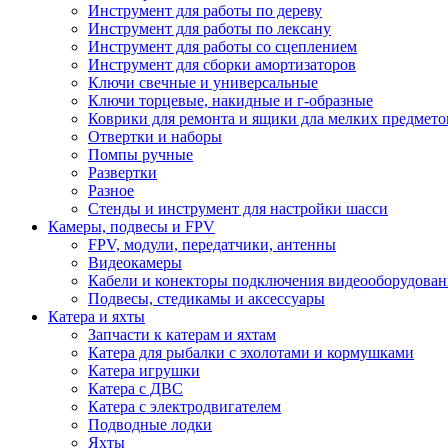
Инструмент для работы по дереву
Инструмент для работы по лексану
Инструмент для работы со сцеплением
Инструмент для сборки амортизаторов
Ключи свечные и универсальные
Ключи торцевые, накидные и г-образные
Коврики для ремонта и ящики дла мелких предмето
Отвертки и наборы
Помпы ручные
Развертки
Разное
Стенды и инструмент для настройки шасси
Камеры, подвесы и FPV
FPV, модули, передатчики, антенны
Видеокамеры
Кабели и конекторы подключения видеооборудован
Подвесы, стедикамы и аксессуары
Катера и яхты
Запчасти к катерам и яхтам
Катера для рыбалки с эхолотами и кормушками
Катера игрушки
Катера с ДВС
Катера с электродвигателем
Подводные лодки
Яхты