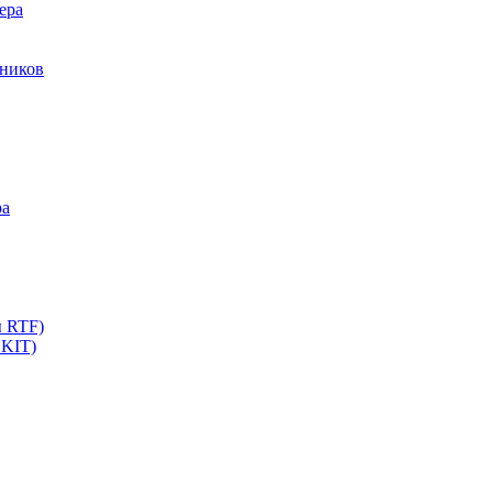
ера
мников
ра
ы RTF)
 KIT)