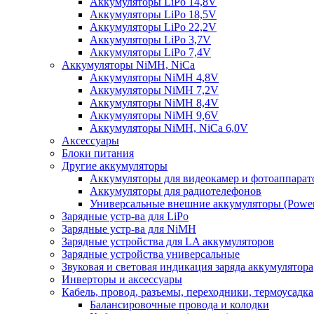
Аккумуляторы LiPo 14,8V
Аккумуляторы LiPo 18,5V
Аккумуляторы LiPo 22,2V
Аккумуляторы LiPo 3,7V
Аккумуляторы LiPo 7,4V
Аккумуляторы NiMH, NiCa
Аккумуляторы NiMH 4,8V
Аккумуляторы NiMH 7,2V
Аккумуляторы NiMH 8,4V
Аккумуляторы NiMH 9,6V
Аккумуляторы NiMH, NiCa 6,0V
Аксессуары
Блоки питания
Другие аккумуляторы
Аккумуляторы для видеокамер и фотоаппарат
Аккумуляторы для радиотелефонов
Универсальные внешние аккумуляторы (Power
Зарядные устр-ва для LiPo
Зарядные устр-ва для NiMH
Зарядные устройства для LA аккумуляторов
Зарядные устройства универсальные
Звуковая и световая индикация заряда аккумулятора
Инверторы и аксессуары
Кабель, провод, разъемы, переходники, термоусадка
Балансировочные провода и колодки