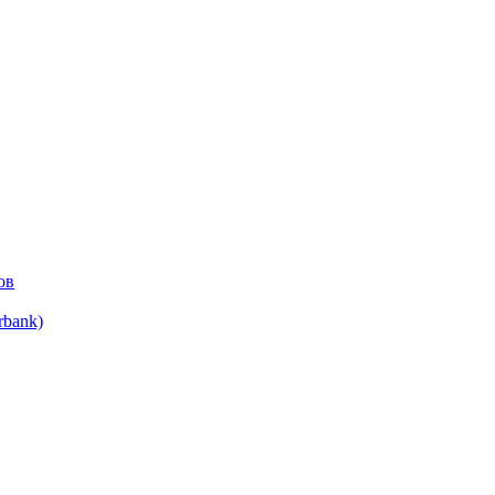
ов
bank)