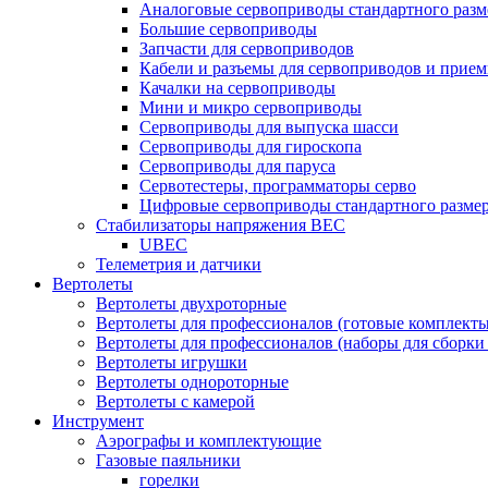
Аналоговые сервоприводы стандартного разм
Большие сервоприводы
Запчасти для сервоприводов
Кабели и разъемы для сервоприводов и прие
Качалки на сервоприводы
Мини и микро сервоприводы
Сервоприводы для выпуска шасси
Сервоприводы для гироскопа
Сервоприводы для паруса
Сервотестеры, программаторы серво
Цифровые сервоприводы стандартного разме
Стабилизаторы напряжения BEC
UBEC
Телеметрия и датчики
Вертолеты
Вертолеты двухроторные
Вертолеты для профессионалов (готовые комплект
Вертолеты для профессионалов (наборы для сборки
Вертолеты игрушки
Вертолеты однороторные
Вертолеты с камерой
Инструмент
Аэрографы и комплектующие
Газовые паяльники
горелки