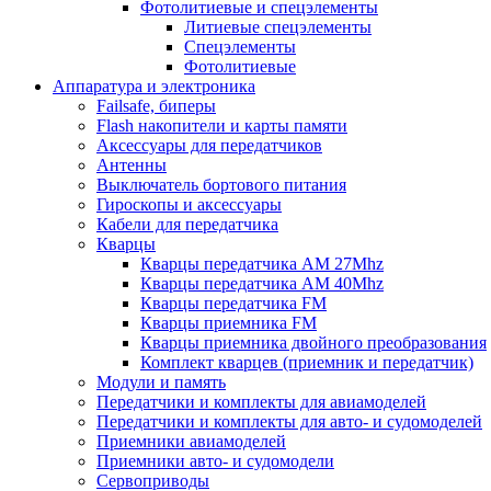
Фотолитиевые и спецэлементы
Литиевые спецэлементы
Спецэлементы
Фотолитиевые
Аппаратура и электроника
Failsafe, биперы
Flash накопители и карты памяти
Аксессуары для передатчиков
Антенны
Выключатель бортового питания
Гироскопы и аксессуары
Кабели для передатчика
Кварцы
Кварцы передатчика AM 27Mhz
Кварцы передатчика AM 40Mhz
Кварцы передатчика FM
Кварцы приемника FM
Кварцы приемника двойного преобразования
Комплект кварцев (приемник и передатчик)
Модули и память
Передатчики и комплекты для авиамоделей
Передатчики и комплекты для авто- и судомоделей
Приемники авиамоделей
Приемники авто- и судомодели
Сервоприводы