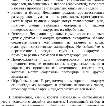
кораллов, выращенных в неволе (captive-bred), позволит
избежать проблем с потенциально опасными видами.
Размер и форма: Декорации должны соответствовать
размеру аквариума и не загромождать пространство.
Острые края камней и коряг могут травмировать рыб,
поэтому лучше выбирать материалы с гладкой
поверхностью или аккуратно их обработать.
Эстетика: Декорации должны гармонично сочетаться
друг с другом и с общим дизайном аквариума. Можно
создавать целые композиции из камней и коряг,
имитируя естественные ландшафты. Не забывайте о
перспективе и создании глубины в аквариуме с
помощью разных размеров и высот декораций.
Происхождение: Для пресноводных аквариумов
предпочтительнее использовать натуральные камни и
коряги из проверенных источников, избегая тех,
которые могут содержать пестициды или другие
химикаты.
Обработка коряг: Перед помещением коряги в аквариум
ее необходимо выварить в течение нескольких часов,
чтобы удалить воздух и предотвратить ее всплытие.
В заключение, камни, коряги и кораллы – неотъемлемая
часть успешного дизайна аквариума. Правильный выбор и
размещение этих элементов обеспечат не только эстетическую