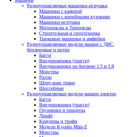
Машины
Радиоуправляемые машинки-игрушки
Машинки с камерой
Машинки с копийными кузовами
Машинки-игрушки
Мотоциклы и Трициклы
Строительная и спецтехника
Трюковые машинки и амфибии
Радиоуправляемые модели машин с ДВС,
бензиновые и нитро
Багги
Внедорожники (трагги)
Внедорожники на бензине 1:5 и 1:8
Монстры
Ралли
Шорт-корс траки
Шоссейные
Радиоуправляемые модели машин электро
Багги
Внедорожники (трагги)
Грузовики и прицепы
Дрифт
Краулеры и трофи
Модели Kyosho Mini-Z
Монстры