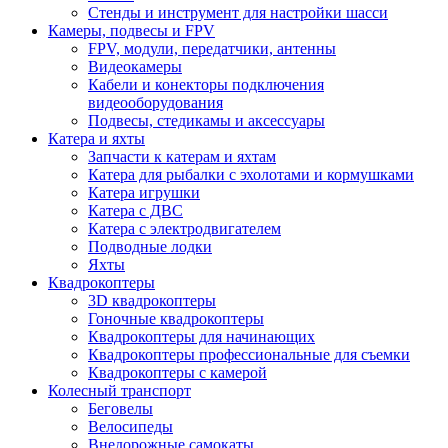
Стенды и инструмент для настройки шасси
Камеры, подвесы и FPV
FPV, модули, передатчики, антенны
Видеокамеры
Кабели и конекторы подключения
видеооборудования
Подвесы, стедикамы и аксессуары
Катера и яхты
Запчасти к катерам и яхтам
Катера для рыбалки с эхолотами и кормушками
Катера игрушки
Катера с ДВС
Катера с электродвигателем
Подводные лодки
Яхты
Квадрокоптеры
3D квадрокоптеры
Гоночные квадрокоптеры
Квадрокоптеры для начинающих
Квадрокоптеры профессиональные для съемки
Квадрокоптеры с камерой
Колесный транспорт
Беговелы
Велосипеды
Внедорожные самокаты