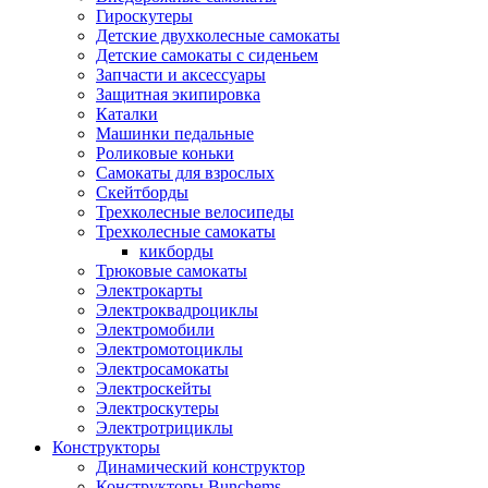
Гироскутеры
Детские двухколесные самокаты
Детские самокаты с сиденьем
Запчасти и аксессуары
Защитная экипировка
Каталки
Машинки педальные
Роликовые коньки
Самокаты для взрослых
Скейтборды
Трехколесные велосипеды
Трехколесные самокаты
кикборды
Трюковые самокаты
Электрокарты
Электроквадроциклы
Электромобили
Электромотоциклы
Электросамокаты
Электроскейты
Электроскутеры
Электротрициклы
Конструкторы
Динамический конструктор
Конструкторы Bunchems