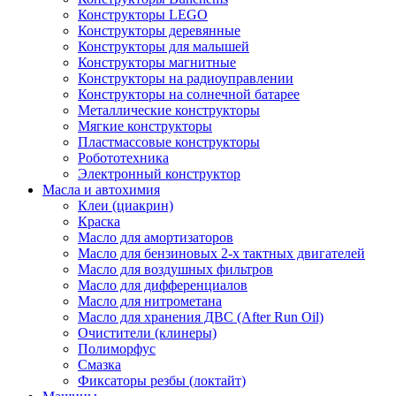
Конструкторы LEGO
Конструкторы деревянные
Конструкторы для малышей
Конструкторы магнитные
Конструкторы на радиоуправлении
Конструкторы на солнечной батарее
Металлические конструкторы
Мягкие конструкторы
Пластмассовые конструкторы
Робототехника
Электронный конструктор
Масла и автохимия
Клеи (циакрин)
Краска
Масло для амортизаторов
Масло для бензиновых 2-х тактных двигателей
Масло для воздушных фильтров
Масло для дифференциалов
Масло для нитрометана
Масло для хранения ДВС (After Run Oil)
Очистители (клинеры)
Полиморфус
Смазка
Фиксаторы резбы (локтайт)