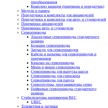
преобразования
Комплект кварцев (приемник и передатчик)
Модули и память
Передатчики и комплекты для авиамоделей
Передатчики и комплекты для авто- и судомоделей
Приемники авиамоделей
Приемники авто- и судомодели
Сервоприводы
Аналоговые сервоприводы стандартного
размера
Большие сервоприводы
Запчасти для сервоприводов
Кабели и разъемы для сервоприводов и
приемников
Качалки на сервоприводы
Мини и микро сервоприводы
Сервоприводы для выпуска шасси
Сервоприводы для гироскопа
Сервоприводы для паруса
Сервотестеры, программаторы серво
Цифровые сервоприводы стандартного
размера
Стабилизаторы напряжения BEC
UBEC
Телеметрия и датчики