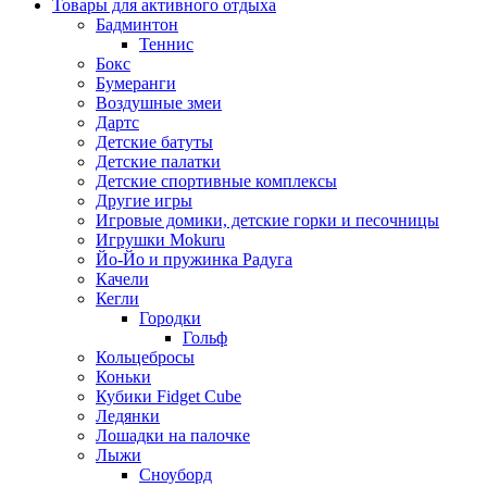
Товары для активного отдыха
Бадминтон
Теннис
Бокс
Бумеранги
Воздушные змеи
Дартс
Детские батуты
Детские палатки
Детские спортивные комплексы
Другие игры
Игровые домики, детские горки и песочницы
Игрушки Mokuru
Йо-Йо и пружинка Радуга
Качели
Кегли
Городки
Гольф
Кольцебросы
Коньки
Кубики Fidget Cube
Ледянки
Лошадки на палочке
Лыжи
Сноуборд