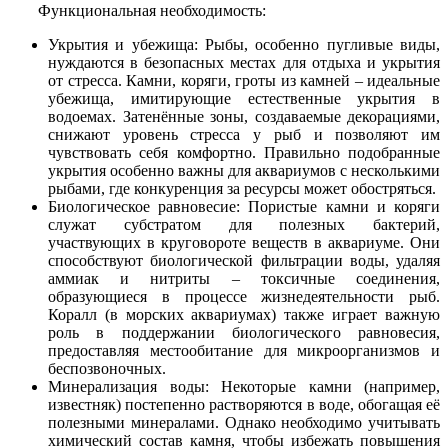
Функциональная необходимость:
Укрытия и убежища: Рыбы, особенно пугливые виды,
нуждаются в безопасных местах для отдыха и укрытия
от стресса. Камни, коряги, гроты из камней – идеальные
убежища, имитирующие естественные укрытия в
водоемах. Затенённые зоны, создаваемые декорациями,
снижают уровень стресса у рыб и позволяют им
чувствовать себя комфортно. Правильно подобранные
укрытия особенно важны для аквариумов с несколькими
рыбами, где конкуренция за ресурсы может обостряться.
Биологическое равновесие: Пористые камни и коряги
служат субстратом для полезных бактерий,
участвующих в круговороте веществ в аквариуме. Они
способствуют биологической фильтрации воды, удаляя
аммиак и нитриты – токсичные соединения,
образующиеся в процессе жизнедеятельности рыб.
Коралл (в морских аквариумах) также играет важную
роль в поддержании биологического равновесия,
предоставляя местообитание для микроорганизмов и
беспозвоночных.
Минерализация воды: Некоторые камни (например,
известняк) постепенно растворяются в воде, обогащая её
полезными минералами. Однако необходимо учитывать
химический состав камня, чтобы избежать повышения