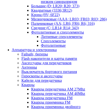
низким саморазрядом
Большие (D; LR20; R20; 373)
Квадратные (3336;3R12)
Крона (9V; 6F22)
Мизинчиковые (AAA; LR03; FR03; R03; 286)
Пальчиковые (AA; LR6; FR6; R6; 316)
Средние (C; LR14; R14; 343)
Фотолитиевые и спецэлементы
Литиевые спецэлементы
Спецэлементы
Фотолитиевые
Аппаратура и электроника
Failsafe, биперы
Flash накопители и карты памяти
Аксессуары для передатчиков
Антенны
Выключатель бортового питания
Гироскопы и аксессуары
Кабели для передатчика
Кварцы
Кварцы передатчика AM 27Mhz
Кварцы передатчика AM 40Mhz
Кварцы передатчика FM
Кварцы приемника FM
Кварцы приемника двойного