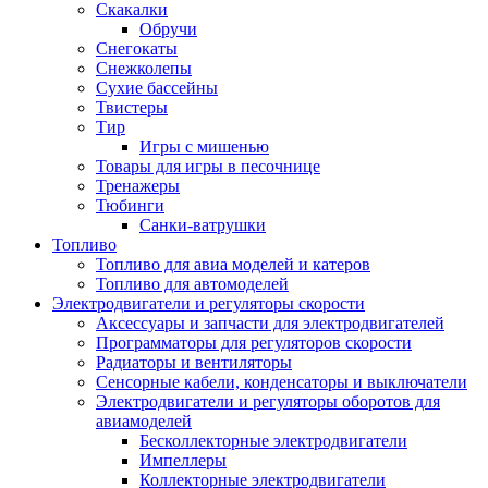
Скакалки
Обручи
Снегокаты
Снежколепы
Сухие бассейны
Твистеры
Тир
Игры с мишенью
Товары для игры в песочнице
Тренажеры
Тюбинги
Санки-ватрушки
Топливо
Топливо для авиа моделей и катеров
Топливо для автомоделей
Электродвигатели и регуляторы скорости
Аксессуары и запчасти для электродвигателей
Программаторы для регуляторов скорости
Радиаторы и вентиляторы
Сенсорные кабели, конденсаторы и выключатели
Электродвигатели и регуляторы оборотов для
авиамоделей
Бесколлекторные электродвигатели
Импеллеры
Коллекторные электродвигатели