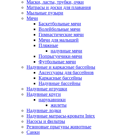
Маски, ласты, трубки, очки
Матрасы и доски для плавания
Мыльные пузыри
Мячи
Баскетбольные мячи
Волейбольные мячи
Гимнастические мячи
Мячи для малышей
Пляжные
надувные мячи
Попрыгунчики-мячи
Футбольные мячи
Надувные и каркасные бассейны
Аксессуары для бассейнов
Каркасные бассейны
Надувные бассейны
Надувные игрушки
Надувные круги
нарукавники
жилеты
Надувные лодки
Надувные матрасы-кровати Intex
Насосы и фильтры
Резиновые прыгуны животные
Санки