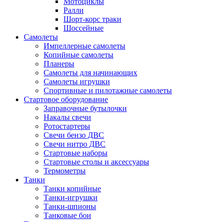
Мотоциклы
Ралли
Шорт-корс траки
Шоссейные
Самолеты
Импеллерные самолеты
Копийные самолеты
Планеры
Самолеты для начинающих
Самолеты игрушки
Спортивные и пилотажные самолеты
Стартовое оборудование
Заправочные бутылочки
Накалы свечи
Ротостартеры
Свечи бензо ДВС
Свечи нитро ДВС
Стартовые наборы
Стартовые столы и аксессуары
Термометры
Танки
Танки копийные
Танки-игрушки
Танки-шпионы
Танковые бои