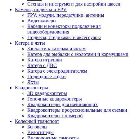
Стенды и инструмент для настройки шасси
Камеры, подвесы и FPV
FPV, модули, передатчики, антенны
Видеокамеры
Кабели и конекторы подключения
видеооборудования
Подвесы, стедикамы и аксессуары
Катера и яхты
Запчасти к катерам и яхтам
Катера для рыбалки с эхолотами и кормушками
Катера игрушки
Катера с ДВС
Катера с электродвигателем
Подводные лодки
Яхты
Квадрокоптеры
3D квадрокоптеры
Гоночные квадрокоптеры
Квадрокоптеры для начинающих
Квадрокоптеры профессиональные для съемки
Квадрокоптеры с камерой
Колесный транспорт
Беговелы
Велосипеды
Внедорожные самокаты