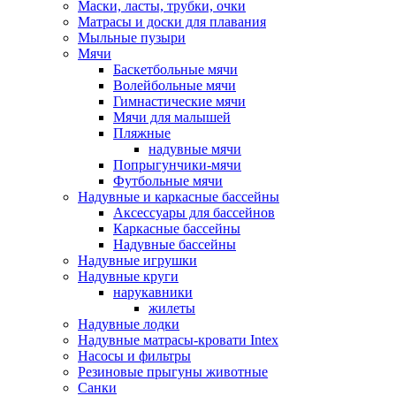
Маски, ласты, трубки, очки
Матрасы и доски для плавания
Мыльные пузыри
Мячи
Баскетбольные мячи
Волейбольные мячи
Гимнастические мячи
Мячи для малышей
Пляжные
надувные мячи
Попрыгунчики-мячи
Футбольные мячи
Надувные и каркасные бассейны
Аксессуары для бассейнов
Каркасные бассейны
Надувные бассейны
Надувные игрушки
Надувные круги
нарукавники
жилеты
Надувные лодки
Надувные матрасы-кровати Intex
Насосы и фильтры
Резиновые прыгуны животные
Санки