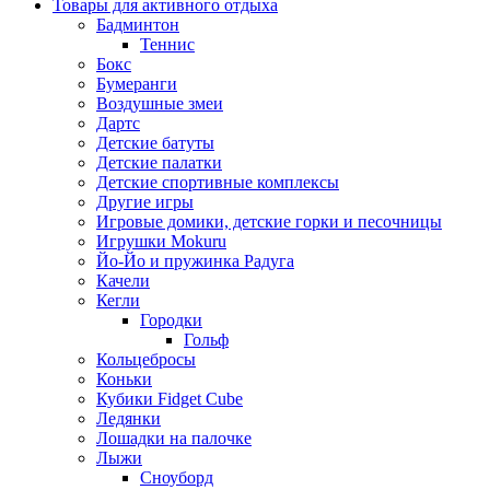
Товары для активного отдыха
Бадминтон
Теннис
Бокс
Бумеранги
Воздушные змеи
Дартс
Детские батуты
Детские палатки
Детские спортивные комплексы
Другие игры
Игровые домики, детские горки и песочницы
Игрушки Mokuru
Йо-Йо и пружинка Радуга
Качели
Кегли
Городки
Гольф
Кольцебросы
Коньки
Кубики Fidget Cube
Ледянки
Лошадки на палочке
Лыжи
Сноуборд