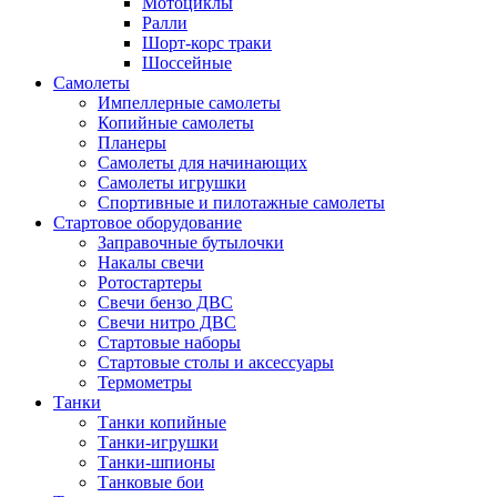
Мотоциклы
Ралли
Шорт-корс траки
Шоссейные
Самолеты
Импеллерные самолеты
Копийные самолеты
Планеры
Самолеты для начинающих
Самолеты игрушки
Спортивные и пилотажные самолеты
Стартовое оборудование
Заправочные бутылочки
Накалы свечи
Ротостартеры
Свечи бензо ДВС
Свечи нитро ДВС
Стартовые наборы
Стартовые столы и аксессуары
Термометры
Танки
Танки копийные
Танки-игрушки
Танки-шпионы
Танковые бои