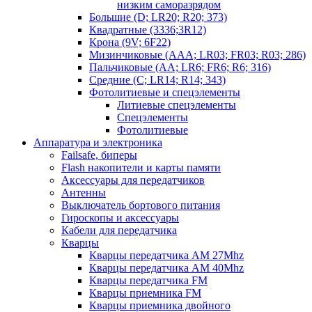
низким саморазрядом
Большие (D; LR20; R20; 373)
Квадратные (3336;3R12)
Крона (9V; 6F22)
Мизинчиковые (AAA; LR03; FR03; R03; 286)
Пальчиковые (AA; LR6; FR6; R6; 316)
Средние (C; LR14; R14; 343)
Фотолитиевые и спецэлементы
Литиевые спецэлементы
Спецэлементы
Фотолитиевые
Аппаратура и электроника
Failsafe, биперы
Flash накопители и карты памяти
Аксессуары для передатчиков
Антенны
Выключатель бортового питания
Гироскопы и аксессуары
Кабели для передатчика
Кварцы
Кварцы передатчика AM 27Mhz
Кварцы передатчика AM 40Mhz
Кварцы передатчика FM
Кварцы приемника FM
Кварцы приемника двойного