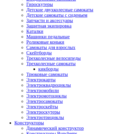
Гироскутеры
Детские двухколесные самокаты
Детские самокаты с сиденьем
Запчасти и аксессуары
Защитная экипировка
Каталки
Машинки педальные
Роликовые коньки
Самокаты для взрослых
Скейтборды
Трехколесные велосипеды
Трехколесные самокаты
кикборды
Трюковые самокаты
Электрокарты
Электроквадроциклы
Электромобили
Электромотоциклы
Электросамокаты
Электроскейты
Электроскутеры
Электротрициклы
Конструкторы
Динамический конструктор
Конструкторы Bunchems