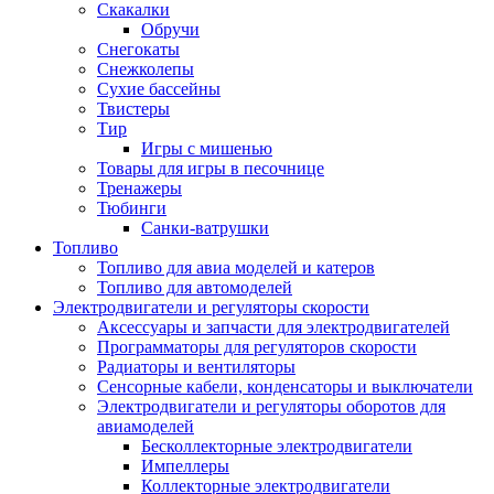
Скакалки
Обручи
Снегокаты
Снежколепы
Сухие бассейны
Твистеры
Тир
Игры с мишенью
Товары для игры в песочнице
Тренажеры
Тюбинги
Санки-ватрушки
Топливо
Топливо для авиа моделей и катеров
Топливо для автомоделей
Электродвигатели и регуляторы скорости
Аксессуары и запчасти для электродвигателей
Программаторы для регуляторов скорости
Радиаторы и вентиляторы
Сенсорные кабели, конденсаторы и выключатели
Электродвигатели и регуляторы оборотов для
авиамоделей
Бесколлекторные электродвигатели
Импеллеры
Коллекторные электродвигатели