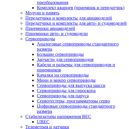
преобразования
Комплект кварцев (приемник и передатчик)
Модули и память
Передатчики и комплекты для авиамоделей
Передатчики и комплекты для авто- и судомоделей
Приемники авиамоделей
Приемники авто- и судомодели
Сервоприводы
Аналоговые сервоприводы стандартного
размера
Большие сервоприводы
Запчасти для сервоприводов
Кабели и разъемы для сервоприводов и
приемников
Качалки на сервоприводы
Мини и микро сервоприводы
Сервоприводы для выпуска шасси
Сервоприводы для гироскопа
Сервоприводы для паруса
Сервотестеры, программаторы серво
Цифровые сервоприводы стандартного
размера
Стабилизаторы напряжения BEC
UBEC
Телеметрия и датчики