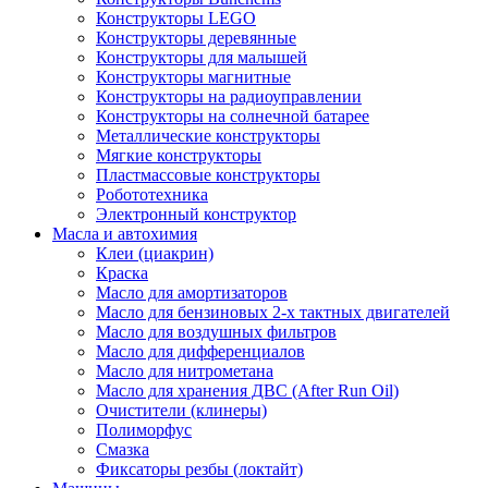
Конструкторы LEGO
Конструкторы деревянные
Конструкторы для малышей
Конструкторы магнитные
Конструкторы на радиоуправлении
Конструкторы на солнечной батарее
Металлические конструкторы
Мягкие конструкторы
Пластмассовые конструкторы
Робототехника
Электронный конструктор
Масла и автохимия
Клеи (циакрин)
Краска
Масло для амортизаторов
Масло для бензиновых 2-х тактных двигателей
Масло для воздушных фильтров
Масло для дифференциалов
Масло для нитрометана
Масло для хранения ДВС (After Run Oil)
Очистители (клинеры)
Полиморфус
Смазка
Фиксаторы резбы (локтайт)