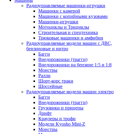
Машины
Радиоуправляемые машинки-игрушки
Машинки с камерой
Машинки с копийными кузовами
Машинки-игрушки
Мотоциклы и Трициклы
Строительная и спецтехника
Трюковые машинки и амфибии
Радиоуправляемые модели машин с ДВС,
бензиновые и нитро
Багги
Внедорожники (трагги)
Внедорожники на бензине 1:5 и 1:8
Монстры
Ралли
Шорт-корс траки
Шоссейные
Радиоуправляемые модели машин электро
Багги
Внедорожники (трагги)
Грузовики и прицепы
Дрифт
Краулеры и трофи
Модели Kyosho Mini-Z
Монстры