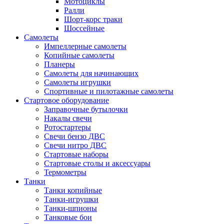
Мотоциклы
Ралли
Шорт-корс траки
Шоссейные
Самолеты
Импеллерные самолеты
Копийные самолеты
Планеры
Самолеты для начинающих
Самолеты игрушки
Спортивные и пилотажные самолеты
Стартовое оборудование
Заправочные бутылочки
Накалы свечи
Ротостартеры
Свечи бензо ДВС
Свечи нитро ДВС
Стартовые наборы
Стартовые столы и аксессуары
Термометры
Танки
Танки копийные
Танки-игрушки
Танки-шпионы
Танковые бои