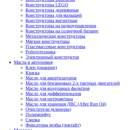
Конструкторы LEGO
Конструкторы деревянные
Конструкторы для малышей
Конструкторы магнитные
Конструкторы на радиоуправлении
Конструкторы на солнечной батарее
Металлические конструкторы
Мягкие конструкторы
Пластмассовые конструкторы
Робототехника
Электронный конструктор
Масла и автохимия
Клеи (циакрин)
Краска
Масло для амортизаторов
Масло для бензиновых 2-х тактных двигателей
Масло для воздушных фильтров
Масло для дифференциалов
Масло для нитрометана
Масло для хранения ДВС (After Run Oil)
Очистители (клинеры)
Полиморфус
Смазка
Фиксаторы резбы (локтайт)