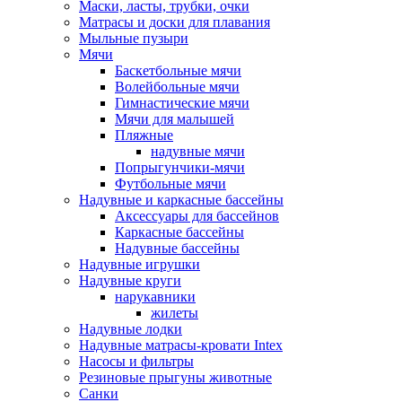
Маски, ласты, трубки, очки
Матрасы и доски для плавания
Мыльные пузыри
Мячи
Баскетбольные мячи
Волейбольные мячи
Гимнастические мячи
Мячи для малышей
Пляжные
надувные мячи
Попрыгунчики-мячи
Футбольные мячи
Надувные и каркасные бассейны
Аксессуары для бассейнов
Каркасные бассейны
Надувные бассейны
Надувные игрушки
Надувные круги
нарукавники
жилеты
Надувные лодки
Надувные матрасы-кровати Intex
Насосы и фильтры
Резиновые прыгуны животные
Санки