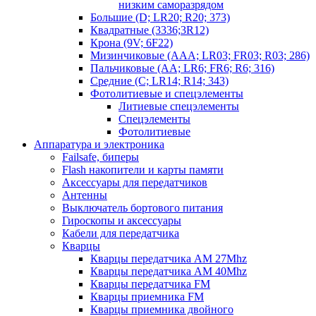
низким саморазрядом
Большие (D; LR20; R20; 373)
Квадратные (3336;3R12)
Крона (9V; 6F22)
Мизинчиковые (AAA; LR03; FR03; R03; 286)
Пальчиковые (AA; LR6; FR6; R6; 316)
Средние (C; LR14; R14; 343)
Фотолитиевые и спецэлементы
Литиевые спецэлементы
Спецэлементы
Фотолитиевые
Аппаратура и электроника
Failsafe, биперы
Flash накопители и карты памяти
Аксессуары для передатчиков
Антенны
Выключатель бортового питания
Гироскопы и аксессуары
Кабели для передатчика
Кварцы
Кварцы передатчика AM 27Mhz
Кварцы передатчика AM 40Mhz
Кварцы передатчика FM
Кварцы приемника FM
Кварцы приемника двойного