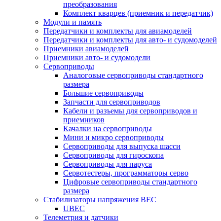
преобразования
Комплект кварцев (приемник и передатчик)
Модули и память
Передатчики и комплекты для авиамоделей
Передатчики и комплекты для авто- и судомоделей
Приемники авиамоделей
Приемники авто- и судомодели
Сервоприводы
Аналоговые сервоприводы стандартного
размера
Большие сервоприводы
Запчасти для сервоприводов
Кабели и разъемы для сервоприводов и
приемников
Качалки на сервоприводы
Мини и микро сервоприводы
Сервоприводы для выпуска шасси
Сервоприводы для гироскопа
Сервоприводы для паруса
Сервотестеры, программаторы серво
Цифровые сервоприводы стандартного
размера
Стабилизаторы напряжения BEC
UBEC
Телеметрия и датчики