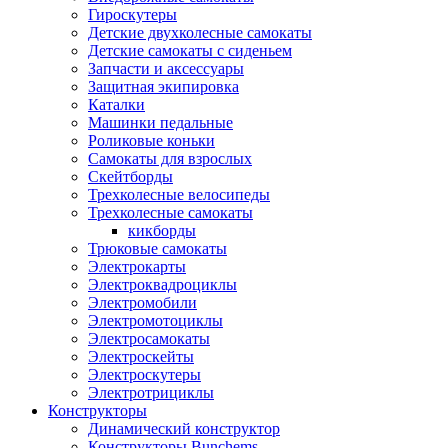
Гироскутеры
Детские двухколесные самокаты
Детские самокаты с сиденьем
Запчасти и аксессуары
Защитная экипировка
Каталки
Машинки педальные
Роликовые коньки
Самокаты для взрослых
Скейтборды
Трехколесные велосипеды
Трехколесные самокаты
кикборды
Трюковые самокаты
Электрокарты
Электроквадроциклы
Электромобили
Электромотоциклы
Электросамокаты
Электроскейты
Электроскутеры
Электротрициклы
Конструкторы
Динамический конструктор
Конструкторы Bunchems