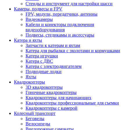
Стенды и инструмент для настройки шасси
Камеры, подвесы и FPV
FPV, модули, передатчики, антенны
Видеокамеры
Кабели и конекторы подключения
видеооборудования
Подвесы, стедикамы и аксессуары
Катера и яхты
Запчасти к катерам и яхтам
Катера для рыбалки с эхолотами и кормушками
Катера игрушки
Катера с ДВС
Катера с электродвигателем
Подводные лодки
Яхты
Квадрокоптеры
3D квадрокоптеры
Гоночные квадрокоптеры
Квадрокоптеры для начинающих
Квадрокоптеры профессиональные для съемки
Квадрокоптеры с камерой
Колесный транспорт
Беговелы
Велосипеды
Внедорожные самокаты