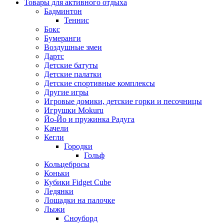
Товары для активного отдыха
Бадминтон
Теннис
Бокс
Бумеранги
Воздушные змеи
Дартс
Детские батуты
Детские палатки
Детские спортивные комплексы
Другие игры
Игровые домики, детские горки и песочницы
Игрушки Mokuru
Йо-Йо и пружинка Радуга
Качели
Кегли
Городки
Гольф
Кольцебросы
Коньки
Кубики Fidget Cube
Ледянки
Лошадки на палочке
Лыжи
Сноуборд