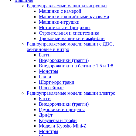
Машины
Радиоуправляемые машинки-игрушки
Машинки с камерой
Машинки с копийными кузовами
Машинки-игрушки
Мотоциклы и Трициклы
Строительная и спецтехника
Трюковые машинки и амфибии
Радиоуправляемые модели машин с ДВС,
бензиновые и нитро
Багги
Внедорожники (трагги)
Внедорожники на бензине 1:5 и 1:8
Монстры
Ралли
Шорт-корс траки
Шоссейные
Радиоуправляемые модели машин электро
Багги
Внедорожники (трагги)
Грузовики и прицепы
Дрифт
Краулеры и трофи
Модели Kyosho Mini-Z
Монстры