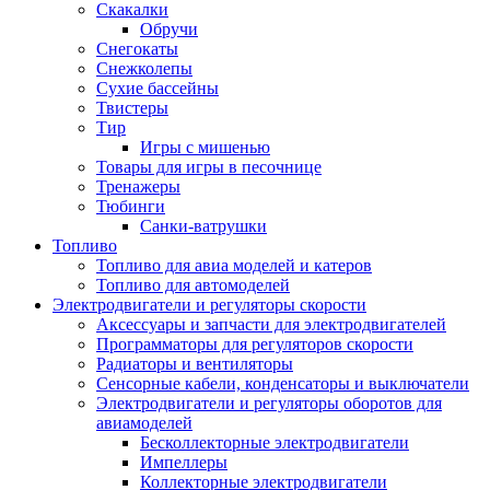
Скакалки
Обручи
Снегокаты
Снежколепы
Сухие бассейны
Твистеры
Тир
Игры с мишенью
Товары для игры в песочнице
Тренажеры
Тюбинги
Санки-ватрушки
Топливо
Топливо для авиа моделей и катеров
Топливо для автомоделей
Электродвигатели и регуляторы скорости
Аксессуары и запчасти для электродвигателей
Программаторы для регуляторов скорости
Радиаторы и вентиляторы
Сенсорные кабели, конденсаторы и выключатели
Электродвигатели и регуляторы оборотов для
авиамоделей
Бесколлекторные электродвигатели
Импеллеры
Коллекторные электродвигатели