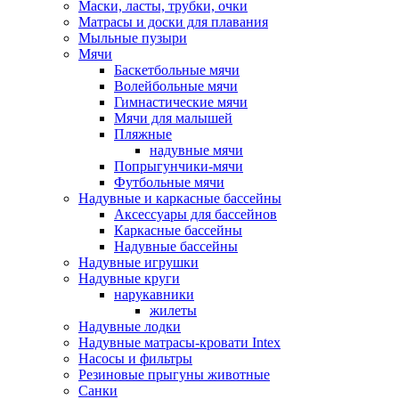
Маски, ласты, трубки, очки
Матрасы и доски для плавания
Мыльные пузыри
Мячи
Баскетбольные мячи
Волейбольные мячи
Гимнастические мячи
Мячи для малышей
Пляжные
надувные мячи
Попрыгунчики-мячи
Футбольные мячи
Надувные и каркасные бассейны
Аксессуары для бассейнов
Каркасные бассейны
Надувные бассейны
Надувные игрушки
Надувные круги
нарукавники
жилеты
Надувные лодки
Надувные матрасы-кровати Intex
Насосы и фильтры
Резиновые прыгуны животные
Санки