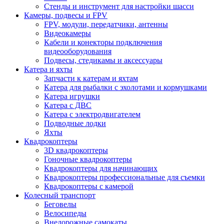
Стенды и инструмент для настройки шасси
Камеры, подвесы и FPV
FPV, модули, передатчики, антенны
Видеокамеры
Кабели и конекторы подключения
видеооборудования
Подвесы, стедикамы и аксессуары
Катера и яхты
Запчасти к катерам и яхтам
Катера для рыбалки с эхолотами и кормушками
Катера игрушки
Катера с ДВС
Катера с электродвигателем
Подводные лодки
Яхты
Квадрокоптеры
3D квадрокоптеры
Гоночные квадрокоптеры
Квадрокоптеры для начинающих
Квадрокоптеры профессиональные для съемки
Квадрокоптеры с камерой
Колесный транспорт
Беговелы
Велосипеды
Внедорожные самокаты