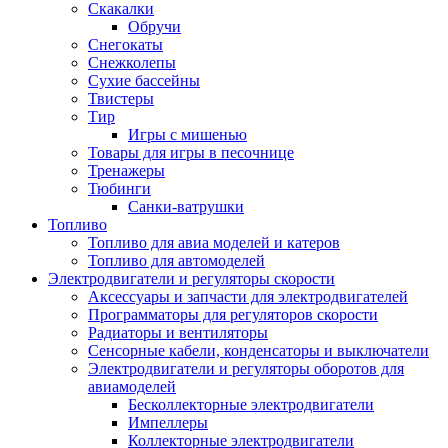
Скакалки
Обручи
Снегокаты
Снежколепы
Сухие бассейны
Твистеры
Тир
Игры с мишенью
Товары для игры в песочнице
Тренажеры
Тюбинги
Санки-ватрушки
Топливо
Топливо для авиа моделей и катеров
Топливо для автомоделей
Электродвигатели и регуляторы скорости
Аксессуары и запчасти для электродвигателей
Программаторы для регуляторов скорости
Радиаторы и вентиляторы
Сенсорные кабели, конденсаторы и выключатели
Электродвигатели и регуляторы оборотов для
авиамоделей
Бесколлекторные электродвигатели
Импеллеры
Коллекторные электродвигатели