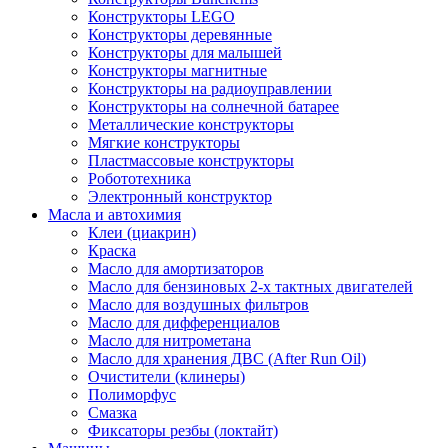
Конструкторы LEGO
Конструкторы деревянные
Конструкторы для малышей
Конструкторы магнитные
Конструкторы на радиоуправлении
Конструкторы на солнечной батарее
Металлические конструкторы
Мягкие конструкторы
Пластмассовые конструкторы
Робототехника
Электронный конструктор
Масла и автохимия
Клеи (циакрин)
Краска
Масло для амортизаторов
Масло для бензиновых 2-х тактных двигателей
Масло для воздушных фильтров
Масло для дифференциалов
Масло для нитрометана
Масло для хранения ДВС (After Run Oil)
Очистители (клинеры)
Полиморфус
Смазка
Фиксаторы резбы (локтайт)