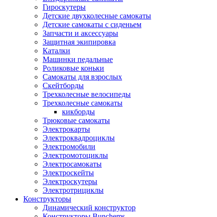
Гироскутеры
Детские двухколесные самокаты
Детские самокаты с сиденьем
Запчасти и аксессуары
Защитная экипировка
Каталки
Машинки педальные
Роликовые коньки
Самокаты для взрослых
Скейтборды
Трехколесные велосипеды
Трехколесные самокаты
кикборды
Трюковые самокаты
Электрокарты
Электроквадроциклы
Электромобили
Электромотоциклы
Электросамокаты
Электроскейты
Электроскутеры
Электротрициклы
Конструкторы
Динамический конструктор
Конструкторы Bunchems