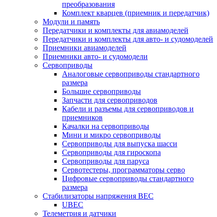
преобразования
Комплект кварцев (приемник и передатчик)
Модули и память
Передатчики и комплекты для авиамоделей
Передатчики и комплекты для авто- и судомоделей
Приемники авиамоделей
Приемники авто- и судомодели
Сервоприводы
Аналоговые сервоприводы стандартного
размера
Большие сервоприводы
Запчасти для сервоприводов
Кабели и разъемы для сервоприводов и
приемников
Качалки на сервоприводы
Мини и микро сервоприводы
Сервоприводы для выпуска шасси
Сервоприводы для гироскопа
Сервоприводы для паруса
Сервотестеры, программаторы серво
Цифровые сервоприводы стандартного
размера
Стабилизаторы напряжения BEC
UBEC
Телеметрия и датчики