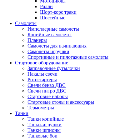
Мотоциклы
Ралли
Шорт-корс траки
Шоссейные
Самолеты
Импеллерные самолеты
Копийные самолеты
Планеры
Самолеты для начинающих
Самолеты игрушки
Спортивные и пилотажные самолеты
Стартовое оборудование
Заправочные бутылочки
Накалы свечи
Ротостартеры
Свечи бензо ДВС
Свечи нитро ДВС
Стартовые наборы
Стартовые столы и аксессуары
Термометры
Танки
Танки копийные
Танки-игрушки
Танки-шпионы
Танковые бои