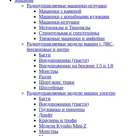
Машины
Радиоуправляемые машинки-игрушки
Машинки с камерой
Машинки с копийными кузовами
Машинки-игрушки
Мотоциклы и Трициклы
Строительная и спецтехника
Трюковые машинки и амфибии
Радиоуправляемые модели машин с ДВС,
бензиновые и нитро
Багги
Внедорожники (трагги)
Внедорожники на бензине 1:5 и 1:8
Монстры
Ралли
Шорт-корс траки
Шоссейные
Радиоуправляемые модели машин электро
Багги
Внедорожники (трагги)
Грузовики и прицепы
Дрифт
Краулеры и трофи
Модели Kyosho Mini-Z
Монстры