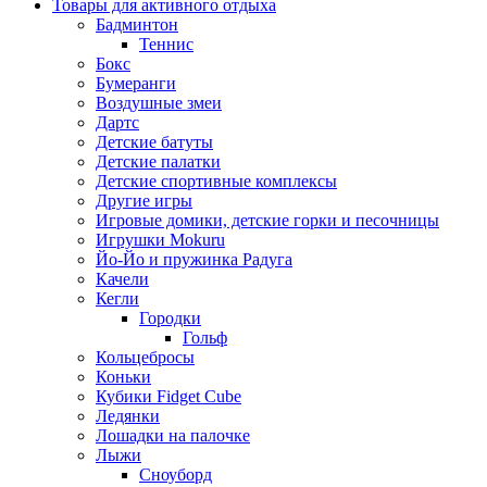
Товары для активного отдыха
Бадминтон
Теннис
Бокс
Бумеранги
Воздушные змеи
Дартс
Детские батуты
Детские палатки
Детские спортивные комплексы
Другие игры
Игровые домики, детские горки и песочницы
Игрушки Mokuru
Йо-Йо и пружинка Радуга
Качели
Кегли
Городки
Гольф
Кольцебросы
Коньки
Кубики Fidget Cube
Ледянки
Лошадки на палочке
Лыжи
Сноуборд