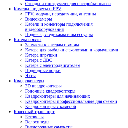
Стенды и инструмент для настройки шасси
Камеры, подвесы и FPV
FPV, модули, передатчики, антенны
Видеокамеры
Кабели и конекторы подключения
видеооборудования
Подвесы, стедикамы и аксессуары
Катера и яхты
Запчасти к катерам и яхтам
Катера для рыбалки с эхолотами и кормушками
Катера игрушки
Катера с ДВС
Катера с электродвигателем
Подводные лодки
Яхты
Квадрокоптеры
3D квадрокоптеры
Гоночные квадрокоптеры
Квадрокоптеры для начинающих
Квадрокоптеры профессиональные для съемки
Квадрокоптеры с камерой
Колесный транспорт
Беговелы
Велосипеды
Внедорожные самокаты