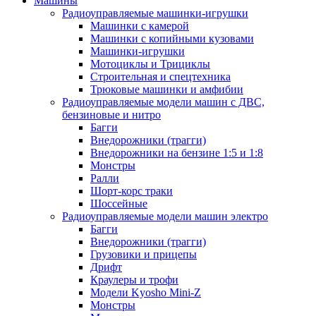
Машины
Радиоуправляемые машинки-игрушки
Машинки с камерой
Машинки с копийными кузовами
Машинки-игрушки
Мотоциклы и Трициклы
Строительная и спецтехника
Трюковые машинки и амфибии
Радиоуправляемые модели машин с ДВС,
бензиновые и нитро
Багги
Внедорожники (трагги)
Внедорожники на бензине 1:5 и 1:8
Монстры
Ралли
Шорт-корс траки
Шоссейные
Радиоуправляемые модели машин электро
Багги
Внедорожники (трагги)
Грузовики и прицепы
Дрифт
Краулеры и трофи
Модели Kyosho Mini-Z
Монстры