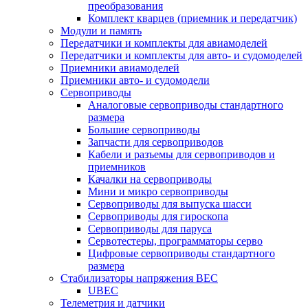
преобразования
Комплект кварцев (приемник и передатчик)
Модули и память
Передатчики и комплекты для авиамоделей
Передатчики и комплекты для авто- и судомоделей
Приемники авиамоделей
Приемники авто- и судомодели
Сервоприводы
Аналоговые сервоприводы стандартного
размера
Большие сервоприводы
Запчасти для сервоприводов
Кабели и разъемы для сервоприводов и
приемников
Качалки на сервоприводы
Мини и микро сервоприводы
Сервоприводы для выпуска шасси
Сервоприводы для гироскопа
Сервоприводы для паруса
Сервотестеры, программаторы серво
Цифровые сервоприводы стандартного
размера
Стабилизаторы напряжения BEC
UBEC
Телеметрия и датчики