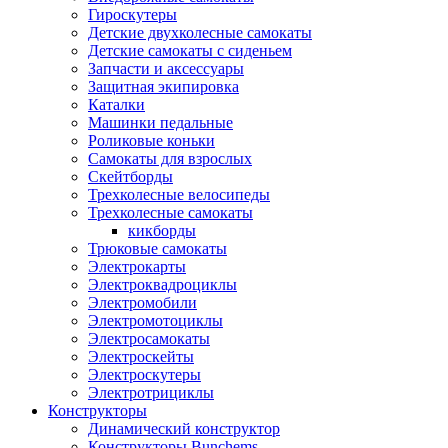
Гироскутеры
Детские двухколесные самокаты
Детские самокаты с сиденьем
Запчасти и аксессуары
Защитная экипировка
Каталки
Машинки педальные
Роликовые коньки
Самокаты для взрослых
Скейтборды
Трехколесные велосипеды
Трехколесные самокаты
кикборды
Трюковые самокаты
Электрокарты
Электроквадроциклы
Электромобили
Электромотоциклы
Электросамокаты
Электроскейты
Электроскутеры
Электротрициклы
Конструкторы
Динамический конструктор
Конструкторы Bunchems