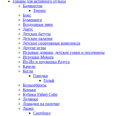
Товары для активного отдыха
Бадминтон
Теннис
Бокс
Бумеранги
Воздушные змеи
Дартс
Детские батуты
Детские палатки
Детские спортивные комплексы
Другие игры
Игровые домики, детские горки и песочницы
Игрушки Mokuru
Йо-Йо и пружинка Радуга
Качели
Кегли
Городки
Гольф
Кольцебросы
Коньки
Кубики Fidget Cube
Ледянки
Лошадки на палочке
Лыжи
Сноуборд