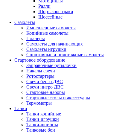
Мотоциклы
Ралли
Шорт-корс траки
Шоссейные
Самолеты
Импеллерные самолеты
Копийные самолеты
Планеры
Самолеты для начинающих
Самолеты игрушки
Спортивные и пилотажные самолеты
Стартовое оборудование
Заправочные бутылочки
Накалы свечи
Ротостартеры
Свечи бензо ДВС
Свечи нитро ДВС
Стартовые наборы
Стартовые столы и аксессуары
Термометры
Танки
Танки копийные
Танки-игрушки
Танки-шпионы
Танковые бои