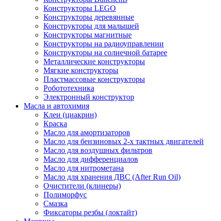
Конструкторы LEGO
Конструкторы деревянные
Конструкторы для малышей
Конструкторы магнитные
Конструкторы на радиоуправлении
Конструкторы на солнечной батарее
Металлические конструкторы
Мягкие конструкторы
Пластмассовые конструкторы
Робототехника
Электронный конструктор
Масла и автохимия
Клеи (циакрин)
Краска
Масло для амортизаторов
Масло для бензиновых 2-х тактных двигателей
Масло для воздушных фильтров
Масло для дифференциалов
Масло для нитрометана
Масло для хранения ДВС (After Run Oil)
Очистители (клинеры)
Полиморфус
Смазка
Фиксаторы резбы (локтайт)