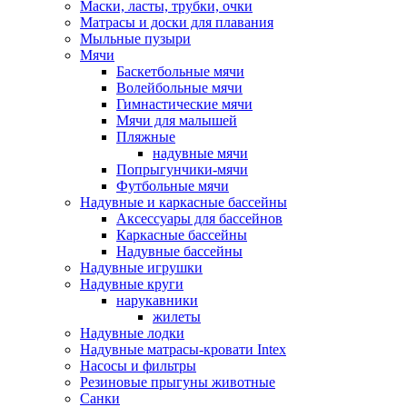
Маски, ласты, трубки, очки
Матрасы и доски для плавания
Мыльные пузыри
Мячи
Баскетбольные мячи
Волейбольные мячи
Гимнастические мячи
Мячи для малышей
Пляжные
надувные мячи
Попрыгунчики-мячи
Футбольные мячи
Надувные и каркасные бассейны
Аксессуары для бассейнов
Каркасные бассейны
Надувные бассейны
Надувные игрушки
Надувные круги
нарукавники
жилеты
Надувные лодки
Надувные матрасы-кровати Intex
Насосы и фильтры
Резиновые прыгуны животные
Санки