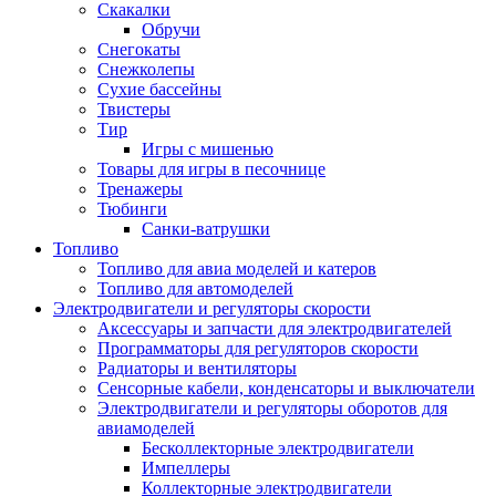
Скакалки
Обручи
Снегокаты
Снежколепы
Сухие бассейны
Твистеры
Тир
Игры с мишенью
Товары для игры в песочнице
Тренажеры
Тюбинги
Санки-ватрушки
Топливо
Топливо для авиа моделей и катеров
Топливо для автомоделей
Электродвигатели и регуляторы скорости
Аксессуары и запчасти для электродвигателей
Программаторы для регуляторов скорости
Радиаторы и вентиляторы
Сенсорные кабели, конденсаторы и выключатели
Электродвигатели и регуляторы оборотов для
авиамоделей
Бесколлекторные электродвигатели
Импеллеры
Коллекторные электродвигатели