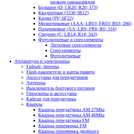
низким саморазрядом
Большие (D; LR20; R20; 373)
Квадратные (3336;3R12)
Крона (9V; 6F22)
Мизинчиковые (AAA; LR03; FR03; R03; 286)
Пальчиковые (AA; LR6; FR6; R6; 316)
Средние (C; LR14; R14; 343)
Фотолитиевые и спецэлементы
Литиевые спецэлементы
Спецэлементы
Фотолитиевые
Аппаратура и электроника
Failsafe, биперы
Flash накопители и карты памяти
Аксессуары для передатчиков
Антенны
Выключатель бортового питания
Гироскопы и аксессуары
Кабели для передатчика
Кварцы
Кварцы передатчика AM 27Mhz
Кварцы передатчика AM 40Mhz
Кварцы передатчика FM
Кварцы приемника FM
Кварцы приемника двойного