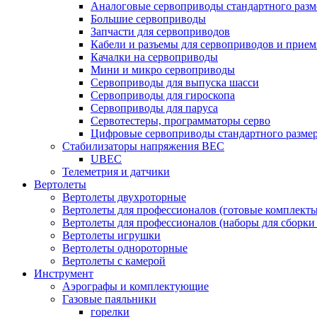
Аналоговые сервоприводы стандартного разм
Большие сервоприводы
Запчасти для сервоприводов
Кабели и разъемы для сервоприводов и прие
Качалки на сервоприводы
Мини и микро сервоприводы
Сервоприводы для выпуска шасси
Сервоприводы для гироскопа
Сервоприводы для паруса
Сервотестеры, программаторы серво
Цифровые сервоприводы стандартного разме
Стабилизаторы напряжения BEC
UBEC
Телеметрия и датчики
Вертолеты
Вертолеты двухроторные
Вертолеты для профессионалов (готовые комплект
Вертолеты для профессионалов (наборы для сборки
Вертолеты игрушки
Вертолеты однороторные
Вертолеты с камерой
Инструмент
Аэрографы и комплектующие
Газовые паяльники
горелки