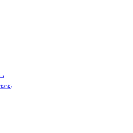
ов
bank)