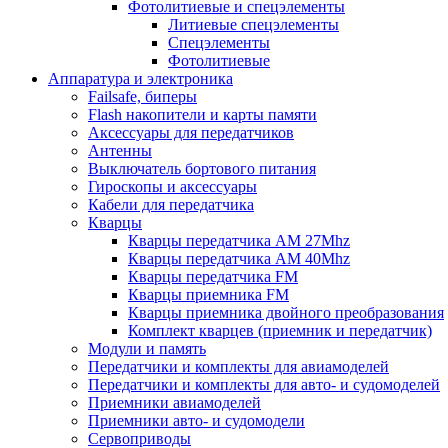
Фотолитиевые и спецэлементы
Литиевые спецэлементы
Спецэлементы
Фотолитиевые
Аппаратура и электроника
Failsafe, биперы
Flash накопители и карты памяти
Аксессуары для передатчиков
Антенны
Выключатель бортового питания
Гироскопы и аксессуары
Кабели для передатчика
Кварцы
Кварцы передатчика AM 27Mhz
Кварцы передатчика AM 40Mhz
Кварцы передатчика FM
Кварцы приемника FM
Кварцы приемника двойного преобразования
Комплект кварцев (приемник и передатчик)
Модули и память
Передатчики и комплекты для авиамоделей
Передатчики и комплекты для авто- и судомоделей
Приемники авиамоделей
Приемники авто- и судомодели
Сервоприводы