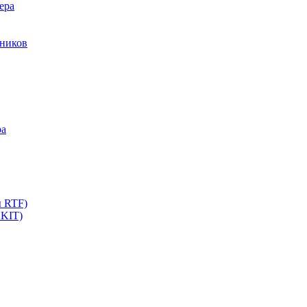
ера
мников
ра
ы RTF)
 KIT)