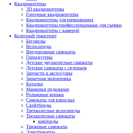
Квадрокоптеры
3D квадрокоптеры
Гоночные квадрокоптеры
Квадрокоптеры для начинающих
Квадрокоптеры профессиональные для съемки
Квадрокоптеры с камерой
Колесный транспорт
Беговелы
Велосипеды
Внедорожные самокаты
Гироскутеры
Детские двухколесные самокаты
Детские самокаты с сиденьем
Запчасти и аксессуары
Защитная экипировка
Каталки
Машинки педальные
Роликовые коньки
Самокаты для взрослых
Скейтборды
Трехколесные велосипеды
Трехколесные самокаты
кикборды
Трюковые самокаты
Электрокарты