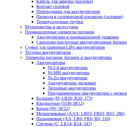
Кабель для зарядки (косичка)
Контакт силовой
Переходники для аккумуляторов
Провода в силиконовой изоляции (силовые)
Термоусадочные трубки
Мультиметры и аксессуары
Промышленные элементы питания
Аккумуляторы в промышленной упаковке
Свинцово-кислотные аккумуляторные батаре
Сумки для хранения LiPo аккумуляторов
Тестеры аккумуляторов
Элементы питания, батареи и аккумуляторы
Аккумуляторы
Ni-Cd аккумуляторы
Ni-MH аккумуляторы
Ni-Zn аккумуляторы
Аккумуляторы дисковые
Литиевые аккумуляторы
Предзаряженные аккумуляторы с низки
Большие (D; LR20; R20; 373)
Квадратные (3336;3R12)
Крона (9V; 6F22)
Мизинчиковые (AAA; LR03; FR03; R03; 286)
Пальчиковые (AA; LR6; FR6; R6; 316)
Средние (C; LR14; R14; 343)