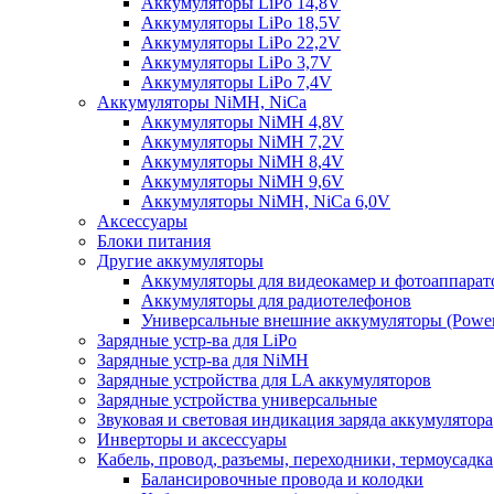
Аккумуляторы LiPo 14,8V
Аккумуляторы LiPo 18,5V
Аккумуляторы LiPo 22,2V
Аккумуляторы LiPo 3,7V
Аккумуляторы LiPo 7,4V
Аккумуляторы NiMH, NiCa
Аккумуляторы NiMH 4,8V
Аккумуляторы NiMH 7,2V
Аккумуляторы NiMH 8,4V
Аккумуляторы NiMH 9,6V
Аккумуляторы NiMH, NiCa 6,0V
Аксессуары
Блоки питания
Другие аккумуляторы
Аккумуляторы для видеокамер и фотоаппарат
Аккумуляторы для радиотелефонов
Универсальные внешние аккумуляторы (Power
Зарядные устр-ва для LiPo
Зарядные устр-ва для NiMH
Зарядные устройства для LA аккумуляторов
Зарядные устройства универсальные
Звуковая и световая индикация заряда аккумулятора
Инверторы и аксессуары
Кабель, провод, разъемы, переходники, термоусадка
Балансировочные провода и колодки