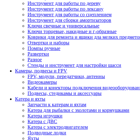
Инструмент для работы по дереву
Инструмент для работы по лексану
Инструмент для работы со сцеплением
Инструмент для сборки амортизаторов
Ключи свечные и универсальные
Ключи торцевые, накидные и г-образные
Коврики для ремонта и ящики дла мелких предмето
Отвертки и наборы
Помпы ручные
Развертки
Разное
Стенды и инструмент для настройки шасси
Камеры, подвесы и FPV
FPV, модули, передатчики, антенны
Видеокамеры
Кабели и конекторы подключения видеооборудован
Подвесы, стедикамы и аксессуары
Катера и яхты
Запчасти к катерам и яхтам
Катера для рыбалки с эхолотами и кормушками
Катера игрушки
Катера с ДВС
Катера с электродвигателем
Подводные лодки
Яхты