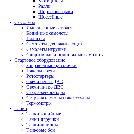
Мотоциклы
Ралли
Шорт-корс траки
Шоссейные
Самолеты
Импеллерные самолеты
Копийные самолеты
Планеры
Самолеты для начинающих
Самолеты игрушки
Спортивные и пилотажные самолеты
Стартовое оборудование
Заправочные бутылочки
Накалы свечи
Ротостартеры
Свечи бензо ДВС
Свечи нитро ДВС
Стартовые наборы
Стартовые столы и аксессуары
Термометры
Танки
Танки копийные
Танки-игрушки
Танки-шпионы
Танковые бои