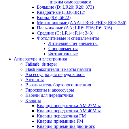
низким саморазрядом
Большие (D; LR20; R20; 373)
Квадратные (3336;3R12)
Крона (9V; 6F22)
Мизинчиковые (AAA; LR03; FR03; R03; 286)
Пальчиковые (AA; LR6; FR6; R6; 316)
Средние (C; LR14; R14; 343)
Фотолитиевые и спецэлементы
Литиевые спецэлементы
Спецэлементы
Фотолитиевые
Аппаратура и электроника
Failsafe, биперы
Flash накопители и карты памяти
Аксессуары для передатчиков
Антенны
Выключатель бортового питания
Гироскопы и аксессуары
Кабели для передатчика
Кварцы
Кварцы передатчика AM 27Mhz
Кварцы передатчика AM 40Mhz
Кварцы передатчика FM
Кварцы приемника FM
Кварцы приемника двойного