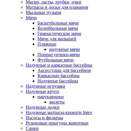
Маски, ласты, трубки, очки
Матрасы и доски для плавания
Мыльные пузыри
Мячи
Баскетбольные мячи
Волейбольные мячи
Гимнастические мячи
Мячи для малышей
Пляжные
надувные мячи
Попрыгунчики-мячи
Футбольные мячи
Надувные и каркасные бассейны
Аксессуары для бассейнов
Каркасные бассейны
Надувные бассейны
Надувные игрушки
Надувные круги
нарукавники
жилеты
Надувные лодки
Надувные матрасы-кровати Intex
Насосы и фильтры
Резиновые прыгуны животные
Санки