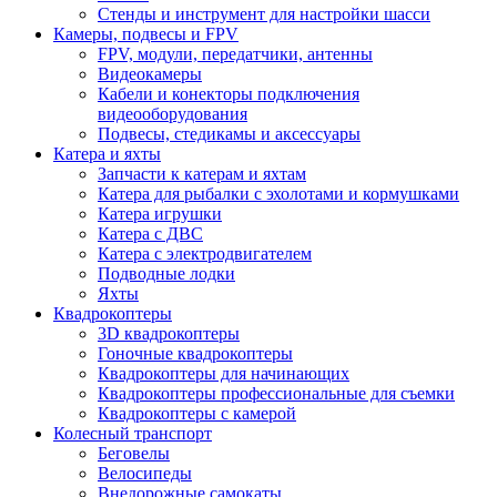
Стенды и инструмент для настройки шасси
Камеры, подвесы и FPV
FPV, модули, передатчики, антенны
Видеокамеры
Кабели и конекторы подключения
видеооборудования
Подвесы, стедикамы и аксессуары
Катера и яхты
Запчасти к катерам и яхтам
Катера для рыбалки с эхолотами и кормушками
Катера игрушки
Катера с ДВС
Катера с электродвигателем
Подводные лодки
Яхты
Квадрокоптеры
3D квадрокоптеры
Гоночные квадрокоптеры
Квадрокоптеры для начинающих
Квадрокоптеры профессиональные для съемки
Квадрокоптеры с камерой
Колесный транспорт
Беговелы
Велосипеды
Внедорожные самокаты