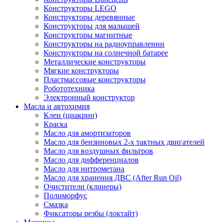
Конструкторы LEGO
Конструкторы деревянные
Конструкторы для малышей
Конструкторы магнитные
Конструкторы на радиоуправлении
Конструкторы на солнечной батарее
Металлические конструкторы
Мягкие конструкторы
Пластмассовые конструкторы
Робототехника
Электронный конструктор
Масла и автохимия
Клеи (циакрин)
Краска
Масло для амортизаторов
Масло для бензиновых 2-х тактных двигателей
Масло для воздушных фильтров
Масло для дифференциалов
Масло для нитрометана
Масло для хранения ДВС (After Run Oil)
Очистители (клинеры)
Полиморфус
Смазка
Фиксаторы резбы (локтайт)