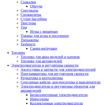
Скакалки
Обручи
Снегокаты
Снежколепы
Сухие бассейны
Твистеры
Тир
Игры с мишенью
Товары для игры в песочнице
Тренажеры
Тюбинги
Санки-ватрушки
Топливо
Топливо для авиа моделей и катеров
Топливо для автомоделей
Электродвигатели и регуляторы скорости
Аксессуары и запчасти для электродвигателей
Программаторы для регуляторов скорости
Радиаторы и вентиляторы
Сенсорные кабели, конденсаторы и выключатели
Электродвигатели и регуляторы оборотов для
авиамоделей
Бесколлекторные электродвигатели
Импеллеры
Коллекторные электродвигатели