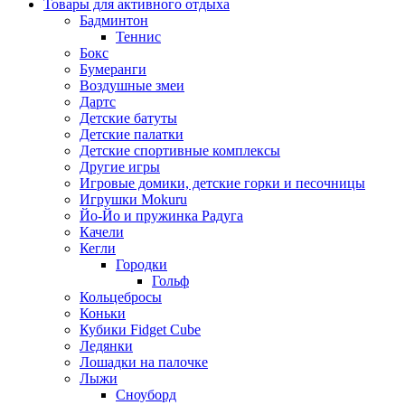
Товары для активного отдыха
Бадминтон
Теннис
Бокс
Бумеранги
Воздушные змеи
Дартс
Детские батуты
Детские палатки
Детские спортивные комплексы
Другие игры
Игровые домики, детские горки и песочницы
Игрушки Mokuru
Йо-Йо и пружинка Радуга
Качели
Кегли
Городки
Гольф
Кольцебросы
Коньки
Кубики Fidget Cube
Ледянки
Лошадки на палочке
Лыжи
Сноуборд