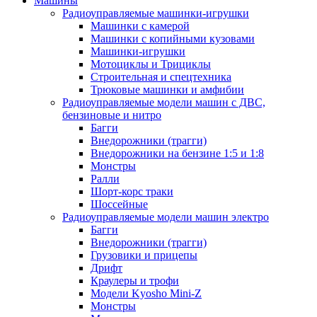
Машины
Радиоуправляемые машинки-игрушки
Машинки с камерой
Машинки с копийными кузовами
Машинки-игрушки
Мотоциклы и Трициклы
Строительная и спецтехника
Трюковые машинки и амфибии
Радиоуправляемые модели машин с ДВС,
бензиновые и нитро
Багги
Внедорожники (трагги)
Внедорожники на бензине 1:5 и 1:8
Монстры
Ралли
Шорт-корс траки
Шоссейные
Радиоуправляемые модели машин электро
Багги
Внедорожники (трагги)
Грузовики и прицепы
Дрифт
Краулеры и трофи
Модели Kyosho Mini-Z
Монстры