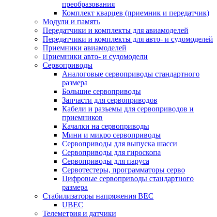
преобразования
Комплект кварцев (приемник и передатчик)
Модули и память
Передатчики и комплекты для авиамоделей
Передатчики и комплекты для авто- и судомоделей
Приемники авиамоделей
Приемники авто- и судомодели
Сервоприводы
Аналоговые сервоприводы стандартного
размера
Большие сервоприводы
Запчасти для сервоприводов
Кабели и разъемы для сервоприводов и
приемников
Качалки на сервоприводы
Мини и микро сервоприводы
Сервоприводы для выпуска шасси
Сервоприводы для гироскопа
Сервоприводы для паруса
Сервотестеры, программаторы серво
Цифровые сервоприводы стандартного
размера
Стабилизаторы напряжения BEC
UBEC
Телеметрия и датчики