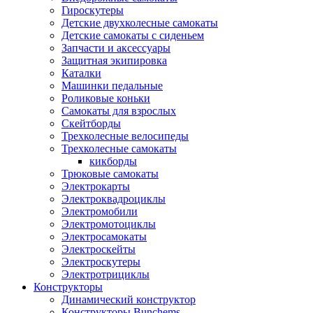
Гироскутеры
Детские двухколесные самокаты
Детские самокаты с сиденьем
Запчасти и аксессуары
Защитная экипировка
Каталки
Машинки педальные
Роликовые коньки
Самокаты для взрослых
Скейтборды
Трехколесные велосипеды
Трехколесные самокаты
кикборды
Трюковые самокаты
Электрокарты
Электроквадроциклы
Электромобили
Электромотоциклы
Электросамокаты
Электроскейты
Электроскутеры
Электротрициклы
Конструкторы
Динамический конструктор
Конструкторы Bunchems