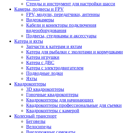
Стенды и инструмент для настройки шасси
Камеры, подвесы и FPV
FPV, модули, передатчики, антенны
Видеокамеры
Кабели и конекторы подключения
видеооборудования
Подвесы, стедикамы и аксессуары
Катера и яхты
Запчасти к катерам и яхтам
Катера для рыбалки с эхолотами и кормушками
Катера игрушки
Катера с ДВС
Катера с электродвигателем
Подводные лодки
Яхты
Квадрокоптеры
3D квадрокоптеры
Гоночные квадрокоптеры
Квадрокоптеры для начинающих
Квадрокоптеры профессиональные для съемки
Квадрокоптеры с камерой
Колесный транспорт
Беговелы
Велосипеды
Внедорожные самокаты