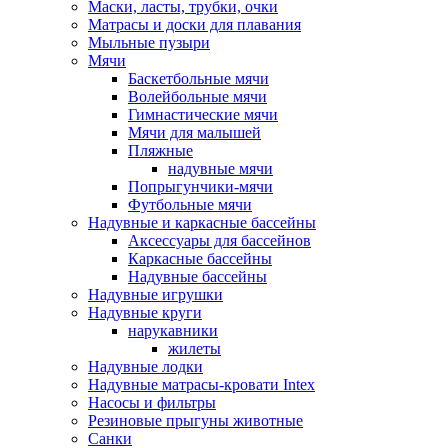
Маски, ласты, трубки, очки
Матрасы и доски для плавания
Мыльные пузыри
Мячи
Баскетбольные мячи
Волейбольные мячи
Гимнастические мячи
Мячи для малышей
Пляжные
надувные мячи
Попрыгунчики-мячи
Футбольные мячи
Надувные и каркасные бассейны
Аксессуары для бассейнов
Каркасные бассейны
Надувные бассейны
Надувные игрушки
Надувные круги
нарукавники
жилеты
Надувные лодки
Надувные матрасы-кровати Intex
Насосы и фильтры
Резиновые прыгуны животные
Санки