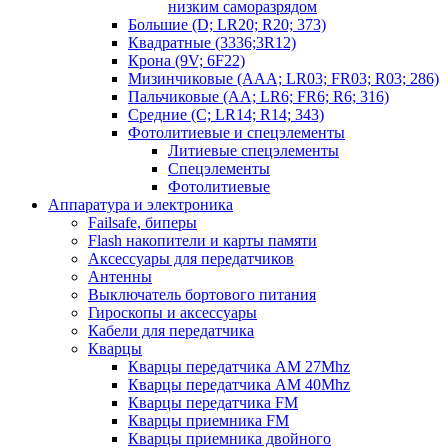
низким саморазрядом
Большие (D; LR20; R20; 373)
Квадратные (3336;3R12)
Крона (9V; 6F22)
Мизинчиковые (AAA; LR03; FR03; R03; 286)
Пальчиковые (AA; LR6; FR6; R6; 316)
Средние (C; LR14; R14; 343)
Фотолитиевые и спецэлементы
Литиевые спецэлементы
Спецэлементы
Фотолитиевые
Аппаратура и электроника
Failsafe, биперы
Flash накопители и карты памяти
Аксессуары для передатчиков
Антенны
Выключатель бортового питания
Гироскопы и аксессуары
Кабели для передатчика
Кварцы
Кварцы передатчика AM 27Mhz
Кварцы передатчика AM 40Mhz
Кварцы передатчика FM
Кварцы приемника FM
Кварцы приемника двойного