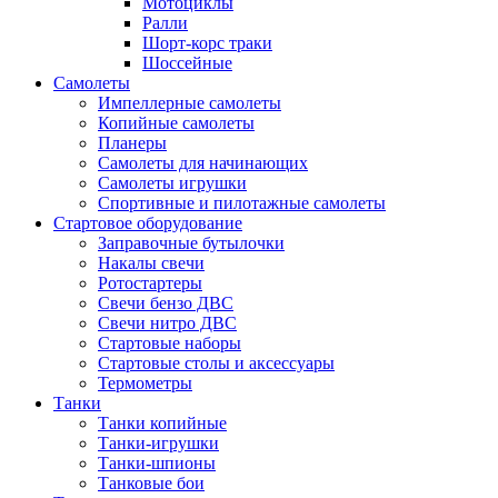
Мотоциклы
Ралли
Шорт-корс траки
Шоссейные
Самолеты
Импеллерные самолеты
Копийные самолеты
Планеры
Самолеты для начинающих
Самолеты игрушки
Спортивные и пилотажные самолеты
Стартовое оборудование
Заправочные бутылочки
Накалы свечи
Ротостартеры
Свечи бензо ДВС
Свечи нитро ДВС
Стартовые наборы
Стартовые столы и аксессуары
Термометры
Танки
Танки копийные
Танки-игрушки
Танки-шпионы
Танковые бои