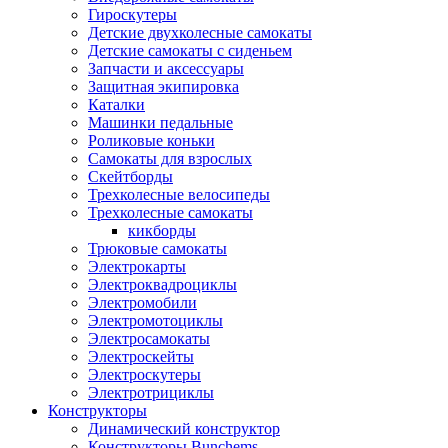
Гироскутеры
Детские двухколесные самокаты
Детские самокаты с сиденьем
Запчасти и аксессуары
Защитная экипировка
Каталки
Машинки педальные
Роликовые коньки
Самокаты для взрослых
Скейтборды
Трехколесные велосипеды
Трехколесные самокаты
кикборды
Трюковые самокаты
Электрокарты
Электроквадроциклы
Электромобили
Электромотоциклы
Электросамокаты
Электроскейты
Электроскутеры
Электротрициклы
Конструкторы
Динамический конструктор
Конструкторы Bunchems