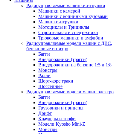
Машины
Радиоуправляемые машинки-игрушки
Машинки с камерой
Машинки с копийными кузовами
Машинки-игрушки
Мотоциклы и Трициклы
Строительная и спецтехника
Трюковые машинки и амфибии
Радиоуправляемые модели машин с ДВС,
бензиновые и нитро
Багги
Внедорожники (трагги)
Внедорожники на бензине 1:5 и 1:8
Монстры
Ралли
Шорт-корс траки
Шоссейные
Радиоуправляемые модели машин электро
Багги
Внедорожники (трагги)
Грузовики и прицепы
Дрифт
Краулеры и трофи
Модели Kyosho Mini-Z
Монстры