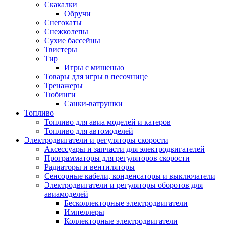
Скакалки
Обручи
Снегокаты
Снежколепы
Сухие бассейны
Твистеры
Тир
Игры с мишенью
Товары для игры в песочнице
Тренажеры
Тюбинги
Санки-ватрушки
Топливо
Топливо для авиа моделей и катеров
Топливо для автомоделей
Электродвигатели и регуляторы скорости
Аксессуары и запчасти для электродвигателей
Программаторы для регуляторов скорости
Радиаторы и вентиляторы
Сенсорные кабели, конденсаторы и выключатели
Электродвигатели и регуляторы оборотов для
авиамоделей
Бесколлекторные электродвигатели
Импеллеры
Коллекторные электродвигатели