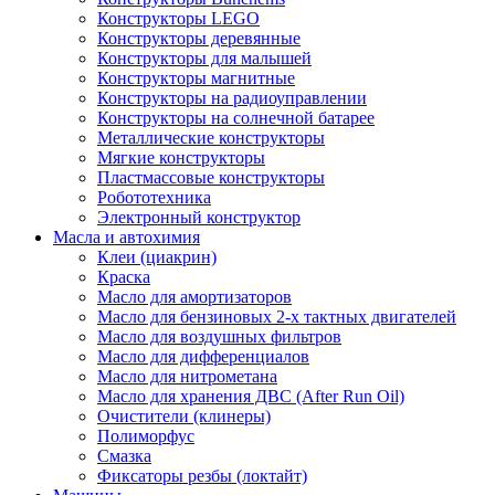
Конструкторы LEGO
Конструкторы деревянные
Конструкторы для малышей
Конструкторы магнитные
Конструкторы на радиоуправлении
Конструкторы на солнечной батарее
Металлические конструкторы
Мягкие конструкторы
Пластмассовые конструкторы
Робототехника
Электронный конструктор
Масла и автохимия
Клеи (циакрин)
Краска
Масло для амортизаторов
Масло для бензиновых 2-х тактных двигателей
Масло для воздушных фильтров
Масло для дифференциалов
Масло для нитрометана
Масло для хранения ДВС (After Run Oil)
Очистители (клинеры)
Полиморфус
Смазка
Фиксаторы резбы (локтайт)