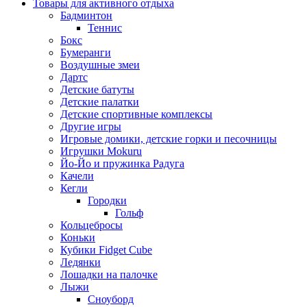
Товары для активного отдыха
Бадминтон
Теннис
Бокс
Бумеранги
Воздушные змеи
Дартс
Детские батуты
Детские палатки
Детские спортивные комплексы
Другие игры
Игровые домики, детские горки и песочницы
Игрушки Mokuru
Йо-Йо и пружинка Радуга
Качели
Кегли
Городки
Гольф
Кольцебросы
Коньки
Кубики Fidget Cube
Ледянки
Лошадки на палочке
Лыжи
Сноуборд