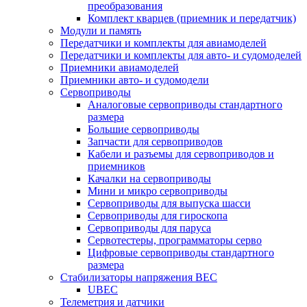
преобразования
Комплект кварцев (приемник и передатчик)
Модули и память
Передатчики и комплекты для авиамоделей
Передатчики и комплекты для авто- и судомоделей
Приемники авиамоделей
Приемники авто- и судомодели
Сервоприводы
Аналоговые сервоприводы стандартного
размера
Большие сервоприводы
Запчасти для сервоприводов
Кабели и разъемы для сервоприводов и
приемников
Качалки на сервоприводы
Мини и микро сервоприводы
Сервоприводы для выпуска шасси
Сервоприводы для гироскопа
Сервоприводы для паруса
Сервотестеры, программаторы серво
Цифровые сервоприводы стандартного
размера
Стабилизаторы напряжения BEC
UBEC
Телеметрия и датчики